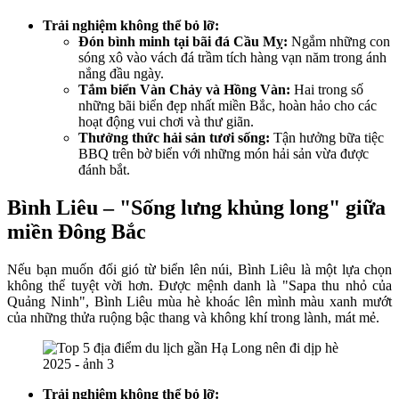
Trải nghiệm không thể bỏ lỡ:
Đón bình minh tại bãi đá Cầu Mỵ:
Ngắm những con
sóng xô vào vách đá trầm tích hàng vạn năm trong ánh
nắng đầu ngày.
Tắm biển Vàn Chảy và Hồng Vàn:
Hai trong số
những bãi biển đẹp nhất miền Bắc, hoàn hảo cho các
hoạt động vui chơi và thư giãn.
Thưởng thức hải sản tươi sống:
Tận hưởng bữa tiệc
BBQ trên bờ biển với những món hải sản vừa được
đánh bắt.
Bình Liêu – "Sống lưng khủng long" giữa
miền Đông Bắc
Nếu bạn muốn đổi gió từ biển lên núi, Bình Liêu là một lựa chọn
không thể tuyệt vời hơn. Được mệnh danh là "Sapa thu nhỏ của
Quảng Ninh", Bình Liêu mùa hè khoác lên mình màu xanh mướt
của những thửa ruộng bậc thang và không khí trong lành, mát mẻ.
Trải nghiệm không thể bỏ lỡ: