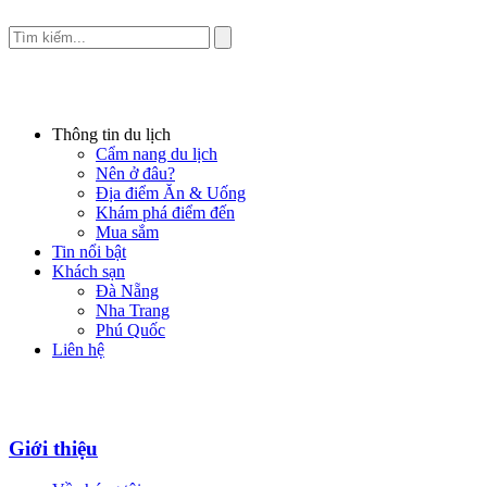
Thông tin du lịch
Cẩm nang du lịch
Nên ở đâu?
Địa điểm Ăn & Uống
Khám phá điểm đến
Mua sắm
Tin nổi bật
Khách sạn
Đà Nẵng
Nha Trang
Phú Quốc
Liên hệ
Giới thiệu