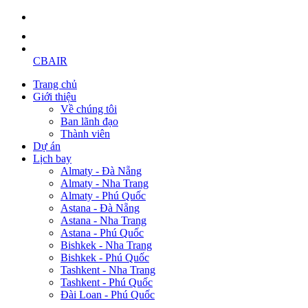
CBAIR
Trang chủ
Giới thiệu
Về chúng tôi
Ban lãnh đạo
Thành viên
Dự án
Lịch bay
Almaty - Đà Nẵng
Almaty - Nha Trang
Almaty - Phú Quốc
Astana - Đà Nẵng
Astana - Nha Trang
Astana - Phú Quốc
Bishkek - Nha Trang
Bishkek - Phú Quốc
Tashkent - Nha Trang
Tashkent - Phú Quốc
Đài Loan - Phú Quốc