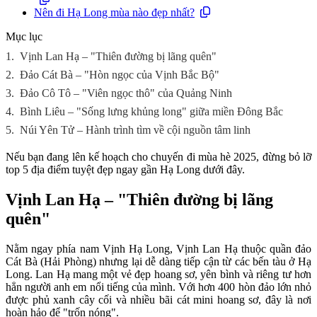
Nên đi Hạ Long mùa nào đẹp nhất?
Mục lục
1.
Vịnh Lan Hạ – "Thiên đường bị lãng quên"
2.
Đảo Cát Bà – "Hòn ngọc của Vịnh Bắc Bộ"
3.
Đảo Cô Tô – "Viên ngọc thô" của Quảng Ninh
4.
Bình Liêu – "Sống lưng khủng long" giữa miền Đông Bắc
5.
Núi Yên Tử – Hành trình tìm về cội nguồn tâm linh
Nếu bạn đang lên kế hoạch cho chuyến đi mùa hè 2025, đừng bỏ lỡ
top 5 địa điểm tuyệt đẹp ngay gần Hạ Long dưới đây.
Vịnh Lan Hạ – "Thiên đường bị lãng
quên"
Nằm ngay phía nam Vịnh Hạ Long, Vịnh Lan Hạ thuộc quần đảo
Cát Bà (Hải Phòng) nhưng lại dễ dàng tiếp cận từ các bến tàu ở Hạ
Long. Lan Hạ mang một vẻ đẹp hoang sơ, yên bình và riêng tư hơn
hẳn người anh em nổi tiếng của mình. Với hơn 400 hòn đảo lớn nhỏ
được phủ xanh cây cối và nhiều bãi cát mini hoang sơ, đây là nơi
hoàn hảo để "trốn nóng".