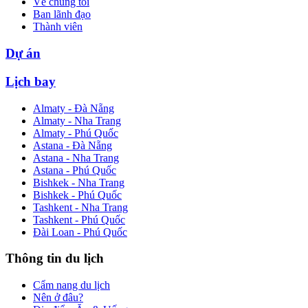
Về chúng tôi
Ban lãnh đạo
Thành viên
Dự án
Lịch bay
Almaty - Đà Nẵng
Almaty - Nha Trang
Almaty - Phú Quốc
Astana - Đà Nẵng
Astana - Nha Trang
Astana - Phú Quốc
Bishkek - Nha Trang
Bishkek - Phú Quốc
Tashkent - Nha Trang
Tashkent - Phú Quốc
Đài Loan - Phú Quốc
Thông tin du lịch
Cẩm nang du lịch
Nên ở đâu?