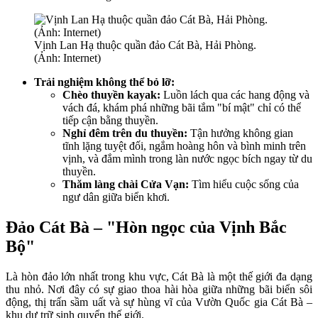
Vịnh Lan Hạ thuộc quần đảo Cát Bà, Hải Phòng.
(Ảnh: Internet)
Trải nghiệm không thể bỏ lỡ:
Chèo thuyền kayak:
Luồn lách qua các hang động và
vách đá, khám phá những bãi tắm "bí mật" chỉ có thể
tiếp cận bằng thuyền.
Nghỉ đêm trên du thuyền:
Tận hưởng không gian
tĩnh lặng tuyệt đối, ngắm hoàng hôn và bình minh trên
vịnh, và đắm mình trong làn nước ngọc bích ngay từ du
thuyền.
Thăm làng chài Cửa Vạn:
Tìm hiểu cuộc sống của
ngư dân giữa biển khơi.
Đảo Cát Bà – "Hòn ngọc của Vịnh Bắc
Bộ"
Là hòn đảo lớn nhất trong khu vực, Cát Bà là một thế giới đa dạng
thu nhỏ. Nơi đây có sự giao thoa hài hòa giữa những bãi biển sôi
động, thị trấn sầm uất và sự hùng vĩ của Vườn Quốc gia Cát Bà –
khu dự trữ sinh quyển thế giới.