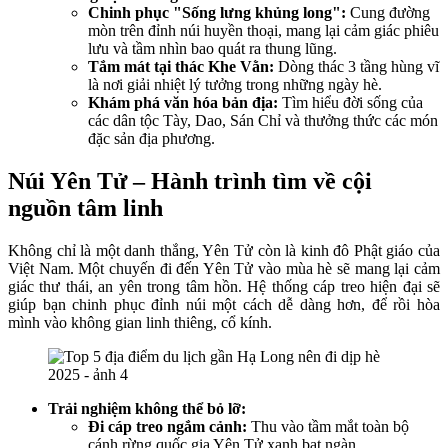
Chinh phục "Sống lưng khủng long":
Cung đường
mòn trên đỉnh núi huyền thoại, mang lại cảm giác phiêu
lưu và tầm nhìn bao quát ra thung lũng.
Tắm mát tại thác Khe Vằn:
Dòng thác 3 tầng hùng vĩ
là nơi giải nhiệt lý tưởng trong những ngày hè.
Khám phá văn hóa bản địa:
Tìm hiểu đời sống của
các dân tộc Tày, Dao, Sán Chỉ và thưởng thức các món
đặc sản địa phương.
Núi Yên Tử – Hành trình tìm về cội
nguồn tâm linh
Không chỉ là một danh thắng, Yên Tử còn là kinh đô Phật giáo của
Việt Nam. Một chuyến đi đến Yên Tử vào mùa hè sẽ mang lại cảm
giác thư thái, an yên trong tâm hồn. Hệ thống cáp treo hiện đại sẽ
giúp bạn chinh phục đỉnh núi một cách dễ dàng hơn, để rồi hòa
mình vào không gian linh thiêng, cổ kính.
Trải nghiệm không thể bỏ lỡ:
Đi cáp treo ngắm cảnh:
Thu vào tầm mắt toàn bộ
cánh rừng quốc gia Yên Tử xanh bạt ngàn.