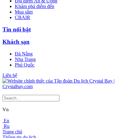
Địa điểm Ăn & Uống
Khám phá điểm đến
Mua sắm
CBAIR
Tin nổi bật
Khách sạn
Đà Nẵng
Nha Trang
Phú Quốc
Liên hệ
Vn
En
Ru
Trang chủ
Thông tin du lịch