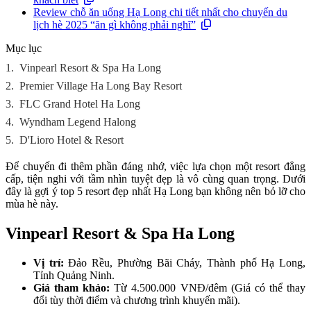
Review chỗ ăn uống Hạ Long chi tiết nhất cho chuyến du
lịch hè 2025 “ăn gì không phải nghĩ”
Mục lục
1.
Vinpearl Resort & Spa Ha Long
2.
Premier Village Ha Long Bay Resort
3.
FLC Grand Hotel Ha Long
4.
Wyndham Legend Halong
5.
D'Lioro Hotel & Resort
Để chuyến đi thêm phần đáng nhớ, việc lựa chọn một resort đẳng
cấp, tiện nghi với tầm nhìn tuyệt đẹp là vô cùng quan trọng. Dưới
đây là gợi ý top 5 resort đẹp nhất Hạ Long bạn không nên bỏ lỡ cho
mùa hè này.
Vinpearl Resort & Spa Ha Long
Vị trí:
Đảo Rều, Phường Bãi Cháy, Thành phố Hạ Long,
Tỉnh Quảng Ninh.
Giá tham khảo:
Từ 4.500.000 VNĐ/đêm (Giá có thể thay
đổi tùy thời điểm và chương trình khuyến mãi).