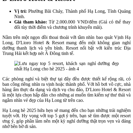
Vị trí:
Phường Bãi Cháy, Thành phố Hạ Long, Tỉnh Quảng
Ninh.
Giá tham khảo:
Từ 2.000.000 VNĐ/đêm (Giá có thể thay
đổi tùy thời điểm và chương trình khuyến mãi).
Nằm trên một ngọn đồi thoai thoải với tầm nhìn bao quát Vịnh Hạ
Long, D'Lioro Hotel & Resort mang đến một không gian nghỉ
dưỡng thanh lịch và yên bình. Resort nổi bật với kiến trúc Địa
Trung Hải kết hợp nét Á Đông tinh tế.
Các phòng nghỉ và biệt thự tại đây đều được thiết kế rộng rãi, có
ban công riêng nhìn ra vịnh hoặc thành phố. Với hồ bơi vô cực, nhà
hàng ẩm thực đa dạng và dịch vụ chu đáo, D'Lioro Hotel & Resort
là một lựa chọn hấp dẫn cho những ai muốn tìm kiếm sự thư thái và
ngắm nhìn vẻ đẹp của Hạ Long từ trên cao.
Hạ Long hè 2025 hứa hẹn sẽ mang đến cho bạn những trải nghiệm
tuyệt vời. Hy vọng với top 5 gợi ý trên, bạn sẽ tìm được một resort
ưng ý, góp phần làm nên một kỳ nghỉ dưỡng thật trọn vẹn và đáng
nhớ bên bờ di sản.