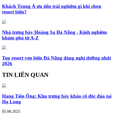
Khách Trung Á ưu tiên trải nghiệm gì khi chọn
resort biển?
Nhà trưng bày Hoàng Sa Đà Nẵng - Kinh nghiệm
khám phá từ A-Z
Top resort ven biển Đà Nẵng đáng nghỉ dưỡng nhất
2026
TIN LIÊN QUAN
Hang Tiên Ông: Khu trưng bày khảo cổ độc đáo tại
Hạ Long
05.06.2025