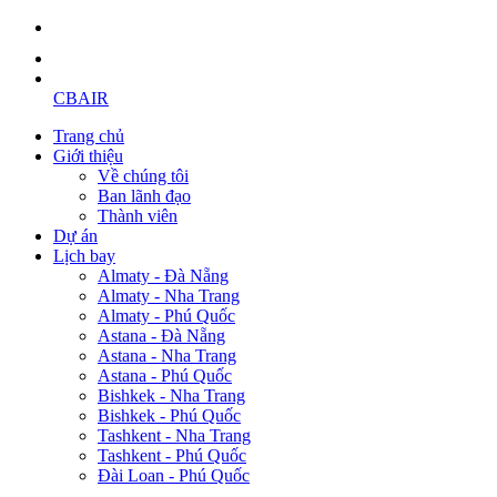
CBAIR
Trang chủ
Giới thiệu
Về chúng tôi
Ban lãnh đạo
Thành viên
Dự án
Lịch bay
Almaty - Đà Nẵng
Almaty - Nha Trang
Almaty - Phú Quốc
Astana - Đà Nẵng
Astana - Nha Trang
Astana - Phú Quốc
Bishkek - Nha Trang
Bishkek - Phú Quốc
Tashkent - Nha Trang
Tashkent - Phú Quốc
Đài Loan - Phú Quốc