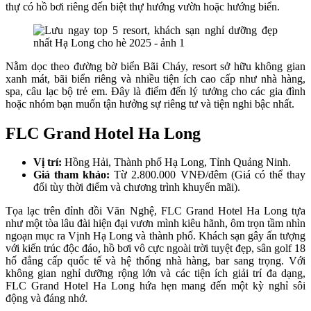
thự có hồ bơi riêng đến biệt thự hướng vườn hoặc hướng biển.
Nằm dọc theo đường bờ biển Bãi Cháy, resort sở hữu không gian
xanh mát, bãi biển riêng và nhiều tiện ích cao cấp như nhà hàng,
spa, câu lạc bộ trẻ em. Đây là điểm đến lý tưởng cho các gia đình
hoặc nhóm bạn muốn tận hưởng sự riêng tư và tiện nghi bậc nhất.
FLC Grand Hotel Ha Long
Vị trí:
Hồng Hải, Thành phố Hạ Long, Tỉnh Quảng Ninh.
Giá tham khảo:
Từ 2.800.000 VNĐ/đêm (Giá có thể thay
đổi tùy thời điểm và chương trình khuyến mãi).
Tọa lạc trên đỉnh đồi Văn Nghệ, FLC Grand Hotel Ha Long tựa
như một tòa lâu đài hiện đại vươn mình kiêu hãnh, ôm trọn tầm nhìn
ngoạn mục ra Vịnh Hạ Long và thành phố. Khách sạn gây ấn tượng
với kiến trúc độc đáo, hồ bơi vô cực ngoài trời tuyệt đẹp, sân golf 18
hố đẳng cấp quốc tế và hệ thống nhà hàng, bar sang trọng. Với
không gian nghỉ dưỡng rộng lớn và các tiện ích giải trí đa dạng,
FLC Grand Hotel Ha Long hứa hẹn mang đến một kỳ nghỉ sôi
động và đáng nhớ.