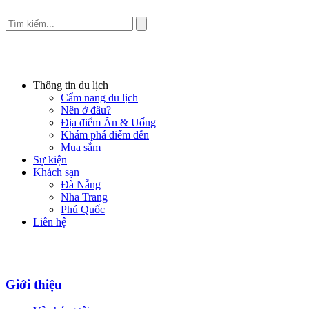
Thông tin du lịch
Cẩm nang du lịch
Nên ở đâu?
Địa điểm Ăn & Uống
Khám phá điểm đến
Mua sắm
Sự kiện
Khách sạn
Đà Nẵng
Nha Trang
Phú Quốc
Liên hệ
Giới thiệu