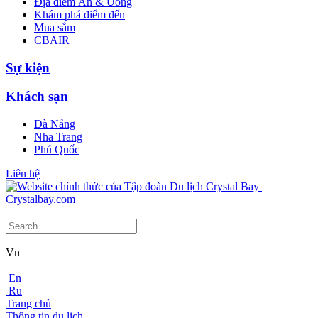
Địa điểm Ăn & Uống
Khám phá điểm đến
Mua sắm
CBAIR
Sự kiện
Khách sạn
Đà Nẵng
Nha Trang
Phú Quốc
Liên hệ
Vn
En
Ru
Trang chủ
Thông tin du lịch