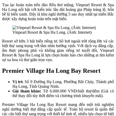
Tọa lạc hoàn toàn trên đảo Rều thơ mộng, Vinpearl Resort & Spa
Ha Long nổi bật với kiến trúc lâu đài hoàng gia Pháp tráng lệ, bốn
bề là biển xanh. Đây là khu nghỉ dưỡng 5 sao duy nhất tại miền Bắc
được xây dựng hoàn toàn trên mặt biển.
Vinpearl Resort & Spa Ha Long. (Ảnh: Internet)
Resort sở hữu 3 bãi biển riêng tư, hồ bơi ngoài trời rộng lớn và các
biệt thự sang trọng với tầm nhìn hướng vịnh. Với dịch vụ đẳng cấp,
ẩm thực phong phú và không gian riêng tư tuyệt đối, Vinpearl
Resort & Spa Ha Long là lựa chọn hoàn hảo cho những ai tìm kiếm
sự xa hoa và thư giãn trọn vẹn.
Premier Village Ha Long Bay Resort
Vị trí:
Số 9 Đường Hạ Long, Phường Bãi Cháy, Thành phố
Hạ Long, Tỉnh Quảng Ninh.
Giá tham khảo:
Từ 6.000.000 VNĐ/biệt thự/đêm (Giá có
thể thay đổi tùy thời điểm và chương trình khuyến mãi).
Premier Village Ha Long Bay Resort mang đến một trải nghiệm
nghỉ dưỡng biệt thự đẳng cấp quốc tế. Toàn bộ resort là quần thể
các căn biệt thự sang trọng với thiết kế tinh tế, nhiều lựa chọn từ biệt