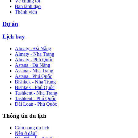
Về chúng tôi
Ban lãnh đạo
Thành viên
Dự án
Lịch bay
Almaty - Đà Nẵng
Almaty - Nha Trang
Almaty - Phú Quốc
Astana - Đà Nẵng
Astana - Nha Trang
Astana - Phú Quốc
Bishkek - Nha Trang
Bishkek - Phú Quốc
Tashkent - Nha Trang
Tashkent - Phú Quốc
Đài Loan - Phú Quốc
Thông tin du lịch
Cẩm nang du lịch
Nên ở đâu?