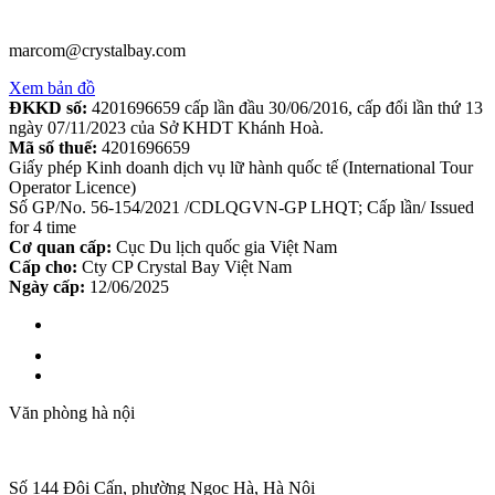
marcom@crystalbay.com
Xem bản đồ
ĐKKD số:
4201696659 cấp lần đầu 30/06/2016, cấp đổi lần thứ 13
ngày 07/11/2023 của Sở KHDT Khánh Hoà.
Mã số thuế:
4201696659
Giấy phép Kinh doanh dịch vụ lữ hành quốc tế (International Tour
Operator Licence)
Số GP/No. 56-154/2021 /CDLQGVN-GP LHQT; Cấp lần/ Issued
for 4 time
Cơ quan cấp:
Cục Du lịch quốc gia Việt Nam
Cấp cho:
Cty CP Crystal Bay Việt Nam
Ngày cấp:
12/06/2025
Văn phòng hà nội
Số 144 Đội Cấn, phường Ngọc Hà, Hà Nội