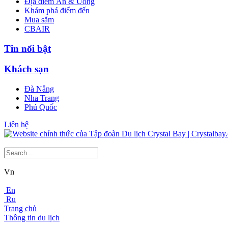
Địa điểm Ăn & Uống
Khám phá điểm đến
Mua sắm
CBAIR
Tin nổi bật
Khách sạn
Đà Nẵng
Nha Trang
Phú Quốc
Liên hệ
Vn
En
Ru
Trang chủ
Thông tin du lịch