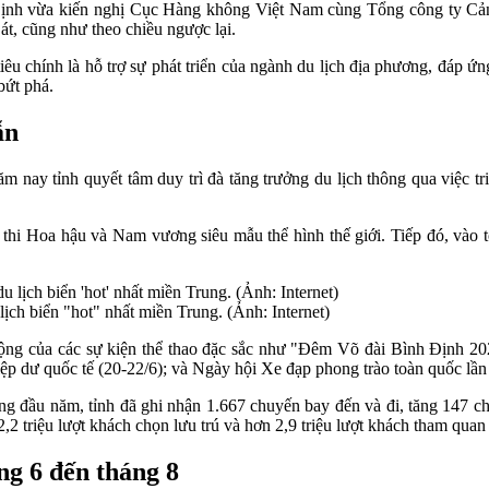
Định vừa kiến nghị Cục Hàng không Việt Nam cùng Tổng công ty Cả
, cũng như theo chiều ngược lại.
êu chính là hỗ trợ sự phát triển của ngành du lịch địa phương, đáp ứ
bứt phá.
ẫn
ăm nay tỉnh quyết tâm duy trì đà tăng trưởng du lịch thông qua việc t
c thi Hoa hậu và Nam vương siêu mẫu thể hình thế giới. Tiếp đó, vào 
ch biển "hot" nhất miền Trung. (Ảnh: Internet)
ng của các sự kiện thể thao đặc sắc như "Đêm Võ đài Bình Định 2025" 
 dư quốc tế (20-22/6); và Ngày hội Xe đạp phong trào toàn quốc lần 
ng đầu năm, tỉnh đã ghi nhận 1.667 chuyến bay đến và đi, tăng 147 
,2 triệu lượt khách chọn lưu trú và hơn 2,9 triệu lượt khách tham quan 
ng 6 đến tháng 8