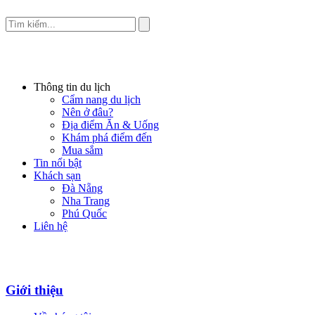
Thông tin du lịch
Cẩm nang du lịch
Nên ở đâu?
Địa điểm Ăn & Uống
Khám phá điểm đến
Mua sắm
Tin nổi bật
Khách sạn
Đà Nẵng
Nha Trang
Phú Quốc
Liên hệ
Giới thiệu