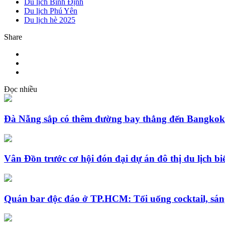
Du lịch Bình Định
Du lịch Phú Yên
Du lịch hè 2025
Share
Đọc nhiều
Đà Nẵng sắp có thêm đường bay thẳng đến Bangkok 
Vân Đồn trước cơ hội đón đại dự án đô thị du lịch b
Quán bar độc đáo ở TP.HCM: Tối uống cocktail, sá