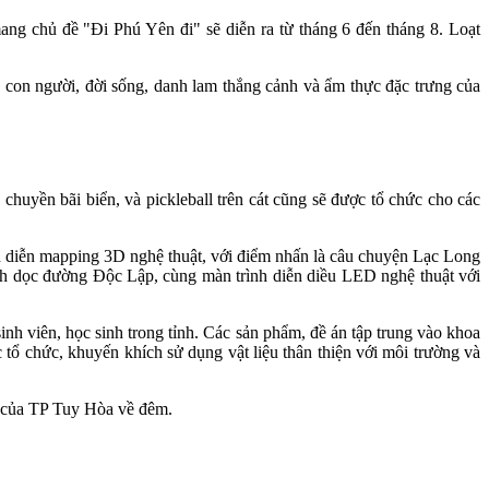
ng chủ đề "Đi Phú Yên đi" sẽ diễn ra từ tháng 6 đến tháng 8. Loạt
, con người, đời sống, danh lam thắng cảnh và ẩm thực đặc trưng của
 chuyền bãi biển, và pickleball trên cát cũng sẽ được tổ chức cho các
h diễn mapping 3D nghệ thuật, với điểm nhấn là câu chuyện Lạc Long
nh dọc đường Độc Lập, cùng màn trình diễn diều LED nghệ thuật với
inh viên, học sinh trong tỉnh. Các sản phẩm, đề án tập trung vào khoa
 tổ chức, khuyến khích sử dụng vật liệu thân thiện với môi trường và
 của TP Tuy Hòa về đêm.