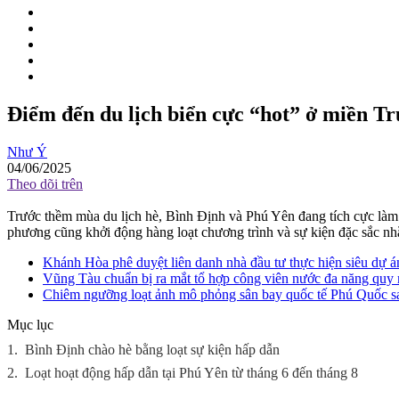
Điểm đến du lịch biển cực “hot” ở miền T
Như Ý
04/06/2025
Theo dõi trên
Trước thềm mùa du lịch hè, Bình Định và Phú Yên đang tích cực làm m
phương cũng khởi động hàng loạt chương trình và sự kiện đặc sắc nh
Khánh Hòa phê duyệt liên danh nhà đầu tư thực hiện siêu dự
Vũng Tàu chuẩn bị ra mắt tổ hợp công viên nước đa năng qu
Chiêm ngưỡng loạt ảnh mô phỏng sân bay quốc tế Phú Quốc s
Mục lục
1.
Bình Định chào hè bằng loạt sự kiện hấp dẫn
2.
Loạt hoạt động hấp dẫn tại Phú Yên từ tháng 6 đến tháng 8