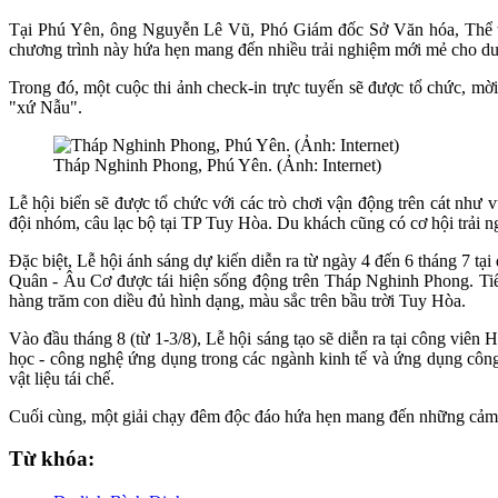
Tại Phú Yên, ông Nguyễn Lê Vũ, Phó Giám đốc Sở Văn hóa, Thể thao
chương trình này hứa hẹn mang đến nhiều trải nghiệm mới mẻ cho du
Trong đó, một cuộc thi ảnh check-in trực tuyến sẽ được tổ chức, mờ
"xứ Nẫu".
Tháp Nghinh Phong, Phú Yên. (Ảnh: Internet)
Lễ hội biển sẽ được tổ chức với các trò chơi vận động trên cát như v
đội nhóm, câu lạc bộ tại TP Tuy Hòa. Du khách cũng có cơ hội trải n
Đặc biệt, Lễ hội ánh sáng dự kiến diễn ra từ ngày 4 đến 6 tháng 7
Quân - Âu Cơ được tái hiện sống động trên Tháp Nghinh Phong. Tiế
hàng trăm con diều đủ hình dạng, màu sắc trên bầu trời Tuy Hòa.
Vào đầu tháng 8 (từ 1-3/8), Lễ hội sáng tạo sẽ diễn ra tại công viên
học - công nghệ ứng dụng trong các ngành kinh tế và ứng dụng công n
vật liệu tái chế.
Cuối cùng, một giải chạy đêm độc đáo hứa hẹn mang đến những cảm
Từ khóa: