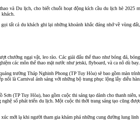
 và Du lịch, cho biết chuỗi hoạt động kích cầu du lịch hè 2025 ma
 khách.
i gọi tất cả du khách ghi lại những khoảnh khắc đáng nhớ về vùng đất
ượt chướng ngại vật, leo rào. Các giải đấu thể thao như bóng đá, bóng
ghiệm các môn thể thao mặt nước như jetski, flyboard, và ca nô dù bay.
 tại quảng trường Tháp Nghinh Phong (TP Tuy Hòa) sẽ bao gồm màn trìn
p nối là Carnival ánh sáng với những bộ trang phục lộng lẫy diễu hà
 Hồ Sơn (TP Tuy Hòa), bao gồm cuộc thi sáng tạo dành cho thanh niên, s
ghệ số phát triển du lịch. Một cuộc thi thời trang sáng tạo cũng được
 xúc mới lạ khi người tham gia khám phá những cung đường lung linh