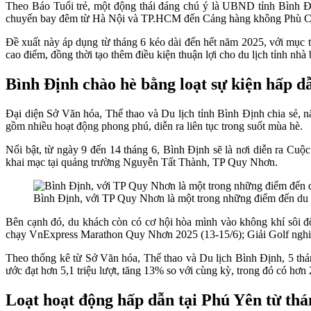
Theo Báo Tuổi trẻ, một động thái đáng chú ý là UBND tỉnh Bình 
chuyến bay đêm từ Hà Nội và TP.HCM đến Cảng hàng không Phù Cát
Đề xuất này áp dụng từ tháng 6 kéo dài đến hết năm 2025, với mục ti
cao điểm, đồng thời tạo thêm điều kiện thuận lợi cho du lịch tỉnh nhà 
Bình Định chào hè bằng loạt sự kiện hấp d
Đại diện Sở Văn hóa, Thể thao và Du lịch tỉnh Bình Định chia sẻ, n
gồm nhiều hoạt động phong phú, diễn ra liên tục trong suốt mùa hè.
Nổi bật, từ ngày 9 đến 14 tháng 6, Bình Định sẽ là nơi diễn ra Cuộ
khai mạc tại quảng trường Nguyễn Tất Thành, TP Quy Nhơn.
Bình Định, với TP Quy Nhơn là một trong những điểm đến du lị
Bên cạnh đó, du khách còn có cơ hội hòa mình vào không khí sôi độ
chạy VnExpress Marathon Quy Nhơn 2025 (13-15/6); Giải Golf nghiệp
Theo thống kê từ Sở Văn hóa, Thể thao và Du lịch Bình Định, 5 thá
ước đạt hơn 5,1 triệu lượt, tăng 13% so với cùng kỳ, trong đó có hơn 2
Loạt hoạt động hấp dẫn tại Phú Yên từ thá