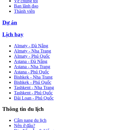
Về chúng tôi
Ban lãnh đạo
Thành viên
Dự án
Lịch bay
Almaty - Đà Nẵng
Almaty - Nha Trang
Almaty - Phú Quốc
Astana - Đà Nẵng
Astana - Nha Trang
Astana - Phú Quốc
Bishkek - Nha Trang
Bishkek - Phú Quốc
Tashkent - Nha Trang
Tashkent - Phú Quốc
Đài Loan - Phú Quốc
Thông tin du lịch
Cẩm nang du lịch
Nên ở đâu?