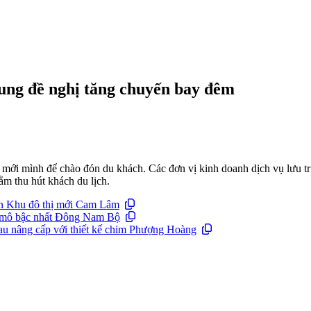
rung đề nghị tăng chuyến bay đêm
ới mình để chào đón du khách. Các đơn vị kinh doanh dịch vụ lưu trú 
ằm thu hút khách du lịch.
 án Khu đô thị mới Cam Lâm
y mô bậc nhất Đông Nam Bộ
au nâng cấp với thiết kế chim Phượng Hoàng