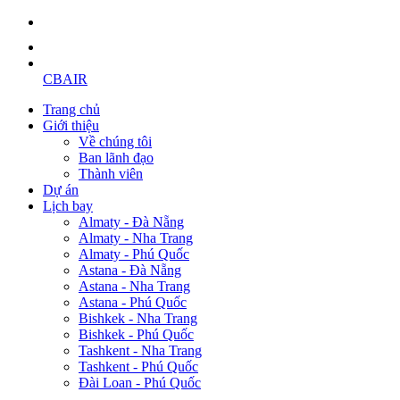
CBAIR
Trang chủ
Giới thiệu
Về chúng tôi
Ban lãnh đạo
Thành viên
Dự án
Lịch bay
Almaty - Đà Nẵng
Almaty - Nha Trang
Almaty - Phú Quốc
Astana - Đà Nẵng
Astana - Nha Trang
Astana - Phú Quốc
Bishkek - Nha Trang
Bishkek - Phú Quốc
Tashkent - Nha Trang
Tashkent - Phú Quốc
Đài Loan - Phú Quốc