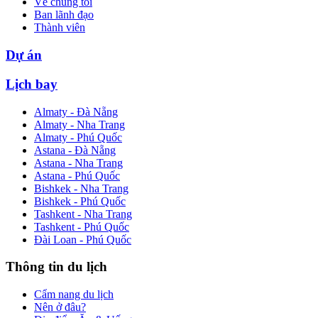
Về chúng tôi
Ban lãnh đạo
Thành viên
Dự án
Lịch bay
Almaty - Đà Nẵng
Almaty - Nha Trang
Almaty - Phú Quốc
Astana - Đà Nẵng
Astana - Nha Trang
Astana - Phú Quốc
Bishkek - Nha Trang
Bishkek - Phú Quốc
Tashkent - Nha Trang
Tashkent - Phú Quốc
Đài Loan - Phú Quốc
Thông tin du lịch
Cẩm nang du lịch
Nên ở đâu?