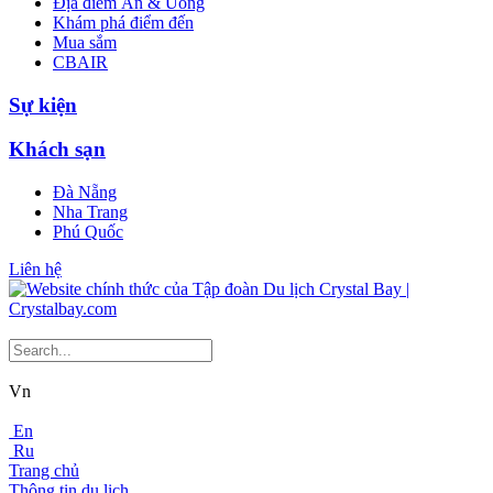
Địa điểm Ăn & Uống
Khám phá điểm đến
Mua sắm
CBAIR
Sự kiện
Khách sạn
Đà Nẵng
Nha Trang
Phú Quốc
Liên hệ
Vn
En
Ru
Trang chủ
Thông tin du lịch