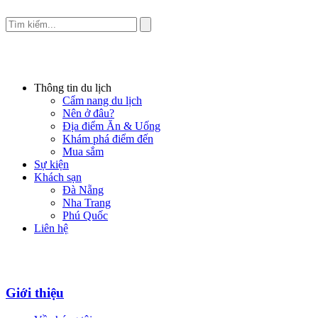
Thông tin du lịch
Cẩm nang du lịch
Nên ở đâu?
Địa điểm Ăn & Uống
Khám phá điểm đến
Mua sắm
Sự kiện
Khách sạn
Đà Nẵng
Nha Trang
Phú Quốc
Liên hệ
Giới thiệu