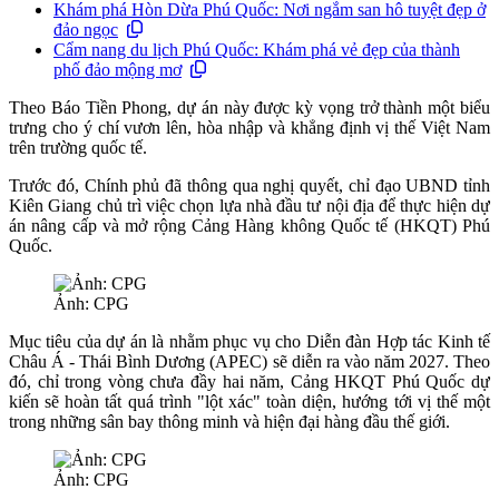
Khám phá Hòn Dừa Phú Quốc: Nơi ngắm san hô tuyệt đẹp ở
đảo ngọc
Cẩm nang du lịch Phú Quốc: Khám phá vẻ đẹp của thành
phố đảo mộng mơ
Theo Báo Tiền Phong, dự án này được kỳ vọng trở thành một biểu
trưng cho ý chí vươn lên, hòa nhập và khẳng định vị thế Việt Nam
trên trường quốc tế.
Trước đó, Chính phủ đã thông qua nghị quyết, chỉ đạo UBND tỉnh
Kiên Giang chủ trì việc chọn lựa nhà đầu tư nội địa để thực hiện dự
án nâng cấp và mở rộng Cảng Hàng không Quốc tế (HKQT) Phú
Quốc.
Ảnh: CPG
Mục tiêu của dự án là nhằm phục vụ cho Diễn đàn Hợp tác Kinh tế
Châu Á - Thái Bình Dương (APEC) sẽ diễn ra vào năm 2027. Theo
đó, chỉ trong vòng chưa đầy hai năm, Cảng HKQT Phú Quốc dự
kiến sẽ hoàn tất quá trình "lột xác" toàn diện, hướng tới vị thế một
trong những sân bay thông minh và hiện đại hàng đầu thế giới.
Ảnh: CPG