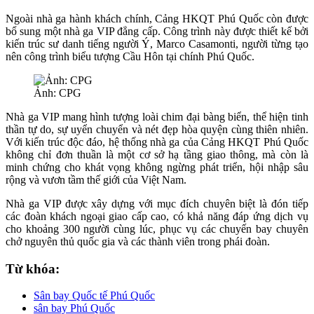
Ngoài nhà ga hành khách chính, Cảng HKQT Phú Quốc còn được
bổ sung một nhà ga VIP đẳng cấp. Công trình này được thiết kế bởi
kiến trúc sư danh tiếng người Ý, Marco Casamonti, người từng tạo
nên công trình biểu tượng Cầu Hôn tại chính Phú Quốc.
Ảnh: CPG
Nhà ga VIP mang hình tượng loài chim đại bàng biển, thể hiện tinh
thần tự do, sự uyển chuyển và nét đẹp hòa quyện cùng thiên nhiên.
Với kiến trúc độc đáo, hệ thống nhà ga của Cảng HKQT Phú Quốc
không chỉ đơn thuần là một cơ sở hạ tầng giao thông, mà còn là
minh chứng cho khát vọng không ngừng phát triển, hội nhập sâu
rộng và vươn tầm thế giới của Việt Nam.
Nhà ga VIP được xây dựng với mục đích chuyên biệt là đón tiếp
các đoàn khách ngoại giao cấp cao, có khả năng đáp ứng dịch vụ
cho khoảng 300 người cùng lúc, phục vụ các chuyến bay chuyên
chở nguyên thủ quốc gia và các thành viên trong phái đoàn.
Từ khóa:
Sân bay Quốc tế Phú Quốc
sân bay Phú Quốc