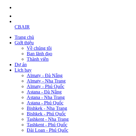
CBAIR
Trang chủ
Giới thiệu
Về chúng tôi
Ban lãnh đạo
Thành viên
Dự án
Lịch bay
Almaty - Đà Nẵng
Almaty - Nha Trang
Almaty - Phú Quốc
Astana - Đà Nẵng
Astana - Nha Trang
Astana - Phú Quốc
Bishkek - Nha Trang
Bishkek - Phú Quốc
Tashkent - Nha Trang
Tashkent - Phú Quốc
Đài Loan - Phú Quốc