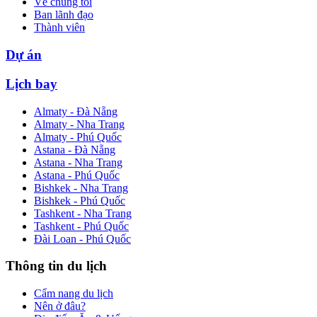
Về chúng tôi
Ban lãnh đạo
Thành viên
Dự án
Lịch bay
Almaty - Đà Nẵng
Almaty - Nha Trang
Almaty - Phú Quốc
Astana - Đà Nẵng
Astana - Nha Trang
Astana - Phú Quốc
Bishkek - Nha Trang
Bishkek - Phú Quốc
Tashkent - Nha Trang
Tashkent - Phú Quốc
Đài Loan - Phú Quốc
Thông tin du lịch
Cẩm nang du lịch
Nên ở đâu?