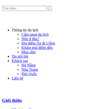
Thông tin du lịch
Cẩm nang du lịch
Nên ở đâu?
Địa điểm Ăn & Uống
Khám phá điểm đến
Mua sắm
Tin nổi bật
Khách sạn
Đà Nẵng
Nha Trang
Phú Quốc
Liên hệ
Giới thiệu