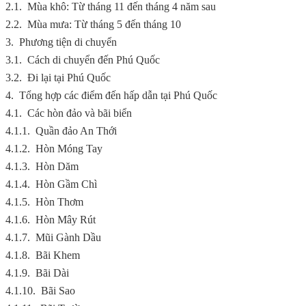
2.1.
Mùa khô: Từ tháng 11 đến tháng 4 năm sau
2.2.
Mùa mưa: Từ tháng 5 đến tháng 10
3.
Phương tiện di chuyển
3.1.
Cách di chuyển đến Phú Quốc
3.2.
Đi lại tại Phú Quốc
4.
Tổng hợp các điểm đến hấp dẫn tại Phú Quốc
4.1.
Các hòn đảo và bãi biển
4.1.1.
Quần đảo An Thới
4.1.2.
Hòn Móng Tay
4.1.3.
Hòn Dăm
4.1.4.
Hòn Gầm Chì
4.1.5.
Hòn Thơm
4.1.6.
Hòn Mây Rút
4.1.7.
Mũi Gành Dầu
4.1.8.
Bãi Khem
4.1.9.
Bãi Dài
4.1.10.
Bãi Sao