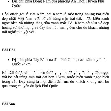
Địa chỉ: phía Đông Nam của phường An Thới, Huyện Phú
Quốc
Còn được gọi là Bãi Kem, bãi Khem là một trong những bãi biển
đẹp nhất Việt Nam với bờ cát trắng mịn trải dài, nước biển xanh
ngọc bích và những rặng dừa xanh mát. Bãi Khem sở hữu vẻ đẹp
hoang sơ, thơ mộng và đầy thu hút, mang đến cho du khách những
trải nghiệm tuyệt vời.
Bãi Dài
Địa chỉ: phía Tây Bắc của đảo Phú Quốc, cách sân bay Phú
Quốc 24km
Bãi Dài được ví như "thiên đường nghỉ dưỡng" giữa lòng đảo ngọc
với bờ cát trắng mịn trải dài hơn 15km, nước biển xanh ngọc bích
trong vắt. Đây cũng là một điểm đến mà du khách không nên bỏ
qua trong chuyến du lịch Phú Quốc.
Bãi Sao