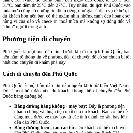
31°C, ban đêm từ 25°C đến 27°C. Tuy nhiên, du lịch Phú Quốc vào
mùa mưa cũng có những ưu điểm riêng như giá cả dịch vụ rẻ hơn, ít
du khách hơn nên bạn có thể ngắm nhìn những cảnh đẹp hoang sơ,
hùng vĩ của đảo và check-in thoả thích mà không sợ đông đúc và
“dính” người trong ảnh.
Phương tiện di chuyển
Phú Quốc là một hòn đảo lớn. Trước khi đi du lịch Phú Quốc, bạn
nên nắm rõ thông tin về phương tiện di chuyển để có sự chuẩn bị tốt
nhất cho chuyến đi khám phá này.
Cách di chuyển đến Phú Quốc
Phú Quốc là một hòn đảo lớn nằm ngoài khơi bờ biển Việt Nam.
Do là một hòn đảo nên du khách không thể di chuyển đến Phú
Quốc bằng đường bộ.
Bằng đường hàng không - máy bay:
Đây là phương tiện
nhanh chóng và thuận tiện nhất cho du khách. Bạn có thể dễ
dàng mua được vé máy bay từ các tỉnh thành có sân bay lớn
đến đảo Phú Quốc.
Bằng đường biển - tàu cao tốc
: Du khách có thể di chuyển
đến Phú Quốc bằng tàu cao tốc từ các bến tàu Rạch Giá