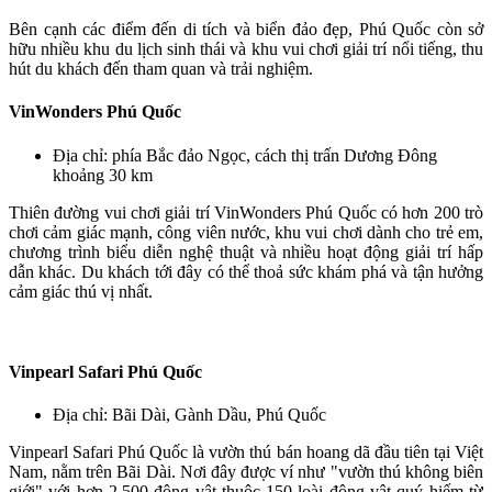
Bên cạnh các điểm đến di tích và biển đảo đẹp, Phú Quốc còn sở
hữu nhiều khu du lịch sinh thái và khu vui chơi giải trí nổi tiếng, thu
hút du khách đến tham quan và trải nghiệm.
VinWonders Phú Quốc
Địa chỉ: phía Bắc đảo Ngọc, cách thị trấn Dương Đông
khoảng 30 km
Thiên đường vui chơi giải trí VinWonders Phú Quốc có hơn 200 trò
chơi cảm giác mạnh, công viên nước, khu vui chơi dành cho trẻ em,
chương trình biểu diễn nghệ thuật và nhiều hoạt động giải trí hấp
dẫn khác. Du khách tới đây có thể thoả sức khám phá và tận hưởng
cảm giác thú vị nhất.
Vinpearl Safari Phú Quốc
Địa chỉ: Bãi Dài, Gành Dầu, Phú Quốc
Vinpearl Safari Phú Quốc là vườn thú bán hoang dã đầu tiên tại Việt
Nam, nằm trên Bãi Dài. Nơi đây được ví như "vườn thú không biên
giới" với hơn 2.500 động vật thuộc 150 loài động vật quý hiếm từ