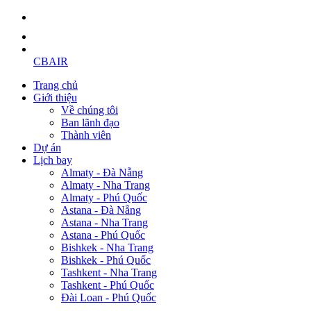
CBAIR
Trang chủ
Giới thiệu
Về chúng tôi
Ban lãnh đạo
Thành viên
Dự án
Lịch bay
Almaty - Đà Nẵng
Almaty - Nha Trang
Almaty - Phú Quốc
Astana - Đà Nẵng
Astana - Nha Trang
Astana - Phú Quốc
Bishkek - Nha Trang
Bishkek - Phú Quốc
Tashkent - Nha Trang
Tashkent - Phú Quốc
Đài Loan - Phú Quốc