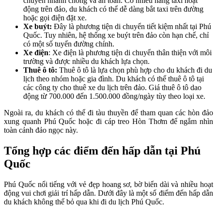
chuyển nhanh chóng và an toàn. Có nhiều hãng taxi hoạt
động trên đảo, du khách có thể dễ dàng bắt taxi trên đường
hoặc gọi điện đặt xe.
Xe buýt:
Đây là phương tiện di chuyển tiết kiệm nhất tại Phú
Quốc. Tuy nhiên, hệ thống xe buýt trên đảo còn hạn chế, chỉ
có một số tuyến đường chính.
Xe điện
: Xe điện là phương tiện di chuyển thân thiện với môi
trường và được nhiều du khách lựa chọn.
Thuê ô tô:
Thuê ô tô là lựa chọn phù hợp cho du khách đi du
lịch theo nhóm hoặc gia đình. Du khách có thể thuê ô tô tại
các công ty cho thuê xe du lịch trên đảo. Giá thuê ô tô dao
động từ 700.000 đến 1.500.000 đồng/ngày tùy theo loại xe.
Ngoài ra, du khách có thể đi tàu thuyền để tham quan các hòn đảo
xung quanh Phú Quốc hoặc đi cáp treo Hòn Thơm để ngắm nhìn
toàn cảnh đảo ngọc này.
Tổng hợp các điểm đến hấp dẫn tại Phú
Quốc
Phú Quốc nổi tiếng với vẻ đẹp hoang sơ, bờ biển dài và nhiều hoạt
động vui chơi giải trí hấp dẫn. Dưới đây là một số điểm đến hấp dẫn
du khách không thể bỏ qua khi đi du lịch Phú Quốc.