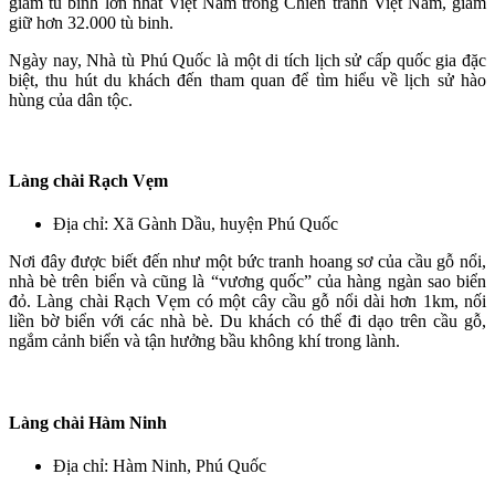
giam tù binh lớn nhất Việt Nam trong Chiến tranh Việt Nam, giam
giữ hơn 32.000 tù binh.
Ngày nay, Nhà tù Phú Quốc là một di tích lịch sử cấp quốc gia đặc
biệt, thu hút du khách đến tham quan để tìm hiểu về lịch sử hào
hùng của dân tộc.
Làng chài Rạch Vẹm
Địa chỉ: Xã Gành Dầu, huyện Phú Quốc
Nơi đây được biết đến như một bức tranh hoang sơ của cầu gỗ nổi,
nhà bè trên biển và cũng là “vương quốc” của hàng ngàn sao biển
đỏ. Làng chài Rạch Vẹm có một cây cầu gỗ nổi dài hơn 1km, nối
liền bờ biển với các nhà bè. Du khách có thể đi dạo trên cầu gỗ,
ngắm cảnh biển và tận hưởng bầu không khí trong lành.
Làng chài Hàm Ninh
Địa chỉ: Hàm Ninh, Phú Quốc