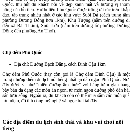
Quốc, thu hút du khách bởi vẻ đẹp xanh mát và hương vị thơm
nồng của hồ tiêu. Vườn tiêu Phú Quốc được trồng rải rác trên khắp
đảo, tập trung nhiều nhất ở các khu vực: Suối Đá (cách trung tâm
phường Dương Đông hơn 1km), Khu Tượng (nằm trên đường đi
đến xã Bãi Thơm), Suối Lớn (nằm trên đường từ phường Dương
Đông đến phường An Thới).
Chợ đêm Phú Quốc
Địa chỉ: Đường Bạch Đằng, cách Dinh Cậu 1km
Chợ đêm Phú Quốc (hay còn gọi là Chợ đêm Dinh Cậu) là một
trong những điểm du lịch nổi tiếng nhất tại đảo ngọc Phú Quốc. Nơi
đây được ví như “thiên đường ẩm thực” với hàng trăm gian hàng
bày bán đa dạng các món ăn ngon, từ món ngon đường phố đến hải
sản tươi sống. Ngoài ra, du khách còn có thể mua sắm các món quà
lưu niệm, đồ thủ công mỹ nghệ và ngọc trai tại đây.
Các địa điểm du lịch sinh thái và khu vui chơi nổi
tiếng