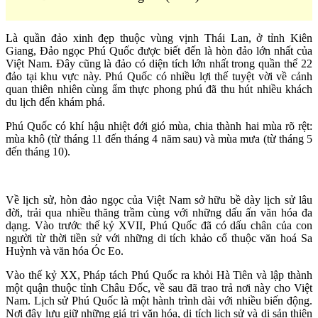
Là quần đảo xinh đẹp thuộc vùng vịnh Thái Lan, ở tỉnh Kiên
Giang, Đảo ngọc Phú Quốc được biết đến là hòn đảo lớn nhất của
Việt Nam. Đây cũng là đảo có diện tích lớn nhất trong quần thể 22
đảo tại khu vực này. Phú Quốc có nhiều lợi thế tuyệt vời về cảnh
quan thiên nhiên cùng ẩm thực phong phú đã thu hút nhiều khách
du lịch đến khám phá.
Phú Quốc có khí hậu nhiệt đới gió mùa, chia thành hai mùa rõ rệt:
mùa khô (từ tháng 11 đến tháng 4 năm sau) và mùa mưa (từ tháng 5
đến tháng 10).
Về lịch sử, hòn đảo ngọc của Việt Nam sở hữu bề dày lịch sử lâu
đời, trải qua nhiều thăng trầm cùng với những dấu ấn văn hóa đa
dạng. Vào trước thế kỷ XVII, Phú Quốc đã có dấu chân của con
người từ thời tiền sử với những di tích khảo cổ thuộc văn hoá Sa
Huỳnh và văn hóa Óc Eo.
Vào thế kỷ XX, Pháp tách Phú Quốc ra khỏi Hà Tiên và lập thành
một quận thuộc tỉnh Châu Đốc, về sau đã trao trả nơi này cho Việt
Nam. Lịch sử Phú Quốc là một hành trình dài với nhiều biến động.
Nơi đây lưu giữ những giá trị văn hóa, di tích lịch sử và di sản thiên