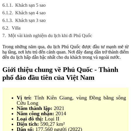
6.1.1.
Khách sạn 5 sao
6.1.2.
Khách sạn 4 sao
6.1.3.
Khách sạn 3 sao
6.2.
Villa
7.
Một vài kinh nghiệm du lịch khi đi Phú Quốc
Trong những năm qua, du lịch Phú Quốc được đầu tư mạnh mẽ từ
hạ tầng, nơi lưu trú đến cảnh quan. Nơi đây đang dần trở thành điểm
đến du lịch hấp dẫn bậc nhất cho du khách trong và ngoài nước.
Giới thiệu chung về Phú Quốc - Thành
phố đảo đầu tiên của Việt Nam
Vị trí:
Tỉnh Kiên Giang, vùng Đồng bằng sông
Cửu Long
Năm thành lập:
2021
Năm công nhận:
2014
Loại đô thị:
Loại II
Diện tích:
590,27 km²
Dân số:
177.560 người (2022)