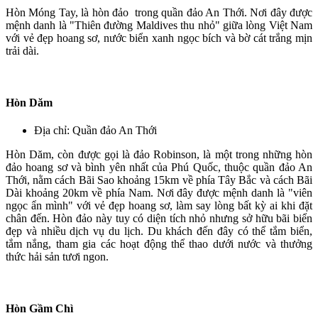
Hòn Móng Tay, là hòn đảo trong quần đảo An Thới. Nơi đây được
mệnh danh là "Thiên đường Maldives thu nhỏ" giữa lòng Việt Nam
với vẻ đẹp hoang sơ, nước biển xanh ngọc bích và bờ cát trắng mịn
trải dài.
Hòn Dăm
Địa chỉ: Quần đảo An Thới
Hòn Dăm, còn được gọi là đảo Robinson, là một trong những hòn
đảo hoang sơ và bình yên nhất của Phú Quốc, thuộc quần đảo An
Thới, nằm cách Bãi Sao khoảng 15km về phía Tây Bắc và cách Bãi
Dài khoảng 20km về phía Nam. Nơi đây được mệnh danh là "viên
ngọc ẩn mình" với vẻ đẹp hoang sơ, làm say lòng bất kỳ ai khi đặt
chân đến. Hòn đảo này tuy có diện tích nhỏ nhưng sở hữu bãi biển
đẹp và nhiều dịch vụ du lịch. Du khách đến đây có thể tắm biển,
tắm nắng, tham gia các hoạt động thể thao dưới nước và thưởng
thức hải sản tươi ngon.
Hòn Gầm Chì