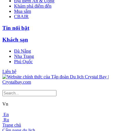
Địa điểm Ăn & Uống
Khám phá điểm đến
Mua sắm
CBAIR
Tin nổi bật
Khách sạn
Đà Nẵng
Nha Trang
Phú Quốc
Liên hệ
Vn
En
Ru
Trang chủ
Cẩm nang du lịch