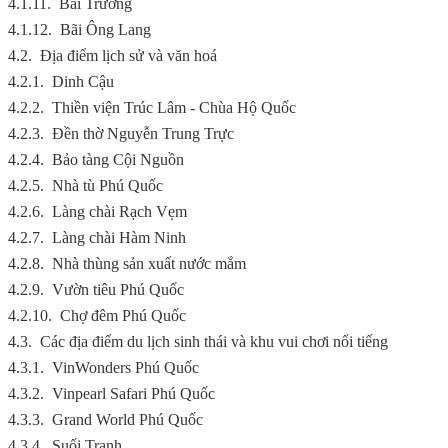
4.1.11.
Bãi Trường
4.1.12.
Bãi Ông Lang
4.2.
Địa điểm lịch sử và văn hoá
4.2.1.
Dinh Cậu
4.2.2.
Thiền viện Trúc Lâm - Chùa Hộ Quốc
4.2.3.
Đền thờ Nguyễn Trung Trực
4.2.4.
Bảo tàng Cội Nguồn
4.2.5.
Nhà tù Phú Quốc
4.2.6.
Làng chài Rạch Vẹm
4.2.7.
Làng chài Hàm Ninh
4.2.8.
Nhà thùng sản xuất nước mắm
4.2.9.
Vườn tiêu Phú Quốc
4.2.10.
Chợ đêm Phú Quốc
4.3.
Các địa điểm du lịch sinh thái và khu vui chơi nổi tiếng
4.3.1.
VinWonders Phú Quốc
4.3.2.
Vinpearl Safari Phú Quốc
4.3.3.
Grand World Phú Quốc
4.3.4.
Suối Tranh