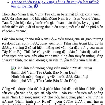
Tại sao có tên Bà Rịa - Vũng Tàu? Câu chuyện ít ai biết về
tên gọi Bà Rịa
Theo Báo Nhân Dân, Vũng Tàu chuẩn bị ra mắt tổ hợp công viên
nước đa năng quy mô bậc nhất Đông Nam Bộ – Sun World Vũng
Tàu. Dự án hiện đang bước vào giai đoạn hoàn thiện, kỳ vọng trở
thành điểm đến giải trí mang tính biểu tượng mới của thành phố biển
và toàn khu vực.
Lấy cảm hứng từ chợ nổi Nam Bộ – biểu tượng của sự giao thương
sôi động trên sông nước, công viên rộng 19ha nằm trong khu đô thị
đường 3 tháng 2 sẽ tái hiện những nét văn hóa đặc trưng của miền
Tây Nam Bộ. Thiết kế công viên mang đậm dấu ấn bản địa với các
kênh rạch đan xen, cây dừa xanh mát, hình ảnh thuyền thúng, làng
chài yên bình, tạo nên không gian vừa truyền thống vừa hiện đại.
Hình ảnh mô phỏng công viên nước được đầu tư tại
thành phố Vũng Tàu (Ảnh: Báo Nhân Dân)
Công viên được chia thành 4 phân khu chủ đề, mỗi khu tái hiện một
câu chuyện văn hóa, lịch sử hấp dẫn. Phân khu đầu tiên mô phỏng
miền Nam Bộ sông nước với chợ nổi, làng chài; phân khu thứ hai
gợi mở “Hành trình Silk Road” – con đường thương mại huyền