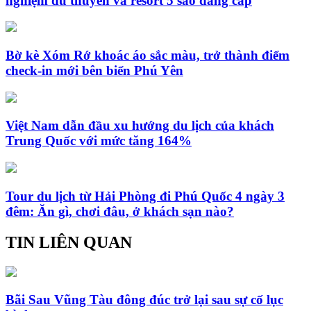
nghiệm du thuyền và resort 5 sao đẳng cấp
Bờ kè Xóm Rớ khoác áo sắc màu, trở thành điểm
check-in mới bên biển Phú Yên
Việt Nam dẫn đầu xu hướng du lịch của khách
Trung Quốc với mức tăng 164%
Tour du lịch từ Hải Phòng đi Phú Quốc 4 ngày 3
đêm: Ăn gì, chơi đâu, ở khách sạn nào?
TIN LIÊN QUAN
Bãi Sau Vũng Tàu đông đúc trở lại sau sự cố lục