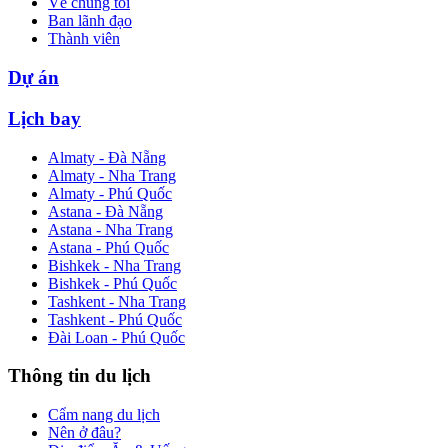
Về chúng tôi
Ban lãnh đạo
Thành viên
Dự án
Lịch bay
Almaty - Đà Nẵng
Almaty - Nha Trang
Almaty - Phú Quốc
Astana - Đà Nẵng
Astana - Nha Trang
Astana - Phú Quốc
Bishkek - Nha Trang
Bishkek - Phú Quốc
Tashkent - Nha Trang
Tashkent - Phú Quốc
Đài Loan - Phú Quốc
Thông tin du lịch
Cẩm nang du lịch
Nên ở đâu?