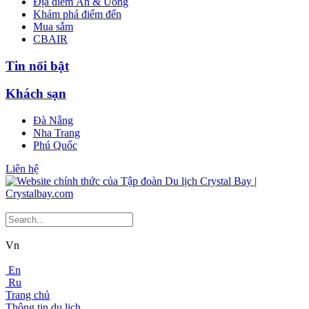
Địa điểm Ăn & Uống
Khám phá điểm đến
Mua sắm
CBAIR
Tin nổi bật
Khách sạn
Đà Nẵng
Nha Trang
Phú Quốc
Liên hệ
Vn
En
Ru
Trang chủ
Thông tin du lịch