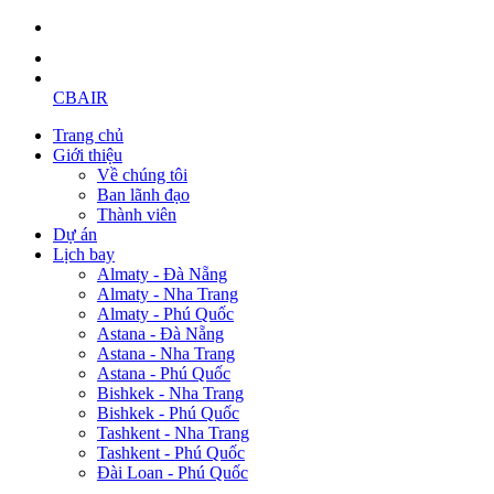
CBAIR
Trang chủ
Giới thiệu
Về chúng tôi
Ban lãnh đạo
Thành viên
Dự án
Lịch bay
Almaty - Đà Nẵng
Almaty - Nha Trang
Almaty - Phú Quốc
Astana - Đà Nẵng
Astana - Nha Trang
Astana - Phú Quốc
Bishkek - Nha Trang
Bishkek - Phú Quốc
Tashkent - Nha Trang
Tashkent - Phú Quốc
Đài Loan - Phú Quốc