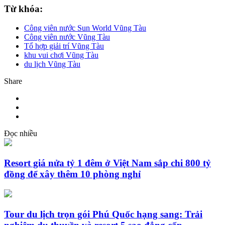
Từ khóa:
Công viên nước Sun World Vũng Tàu
Công viên nước Vũng Tàu
Tổ hợp giải trí Vũng Tàu
khu vui chơi Vũng Tàu
du lịch Vũng Tàu
Share
Đọc nhiều
Resort giá nửa tỷ 1 đêm ở Việt Nam sắp chi 800 tỷ
đồng để xây thêm 10 phòng nghỉ
Tour du lịch trọn gói Phú Quốc hạng sang: Trải