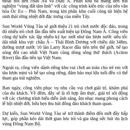
thoại nối liền châu Âu và châu Á. Phân khu ba mang đến trải
nghiệm “vùng đất tâm linh” với các công trình kiến trúc của nền văn
hóa Óc Eo – Phù Nam, trong khi phân khu cuối cùng tái hiện hệ
sinh thái rừng nhiệt đới đặc trưng của miền Tây.
Sun World Vũng Tàu sẽ giới thiệu 21 trò chơi nước độc đáo, trong
đó nhiều trò chơi lần đầu tiên xuất hiện tại Đông Nam Á. Công viên
cũng dự kiến xác lập nhiều kỷ lục mới như tàu lượn nước siêu tốc
dài nhất khu vực châu Á – Thái Bình Dương với chiều dài 348m,
đường trượt nước 10 làn Larry Racer đầu tiên trên thế giới, bể tạo
sóng đôi cao nhất Việt Nam cùng dòng sông thử thách (Action
River) lần đầu tiên tại Việt Nam.
Ngoài ra, công viên dành riêng khu vui chơi an toàn cho trẻ em với
tàu lượn mini và bể tạo sóng riêng, đảm bảo mọi lứa tuổi đều có thể
tham gia trải nghiệm.
Ban ngày, công viên phục vụ nhu cầu vui chơi giải trí, khám phá
của du khách. Về đêm, đây sẽ là tổ hợp ẩm thực, giải trí sôi động
với các chương trình biểu diễn ánh sáng, âm nhạc mang phong cách
lễ hội nhiệt đới, hứa hẹn thu hút đông đảo khách tham quan.
Dự kiến, Sun World Vũng Tàu sẽ trở thành điểm đến mới đầy hấp
lực, góp phần kéo dài thời gian lưu trú và gia tăng sức hút du lịch
vùng Đông Nam Bộ.