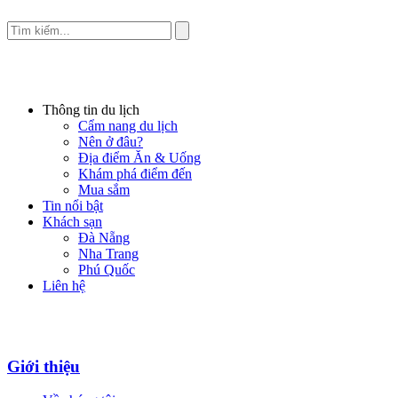
Thông tin du lịch
Cẩm nang du lịch
Nên ở đâu?
Địa điểm Ăn & Uống
Khám phá điểm đến
Mua sắm
Tin nổi bật
Khách sạn
Đà Nẵng
Nha Trang
Phú Quốc
Liên hệ
Giới thiệu