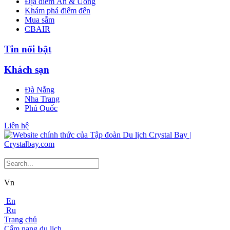
Địa điểm Ăn & Uống
Khám phá điểm đến
Mua sắm
CBAIR
Tin nổi bật
Khách sạn
Đà Nẵng
Nha Trang
Phú Quốc
Liên hệ
Vn
En
Ru
Trang chủ
Cẩm nang du lịch