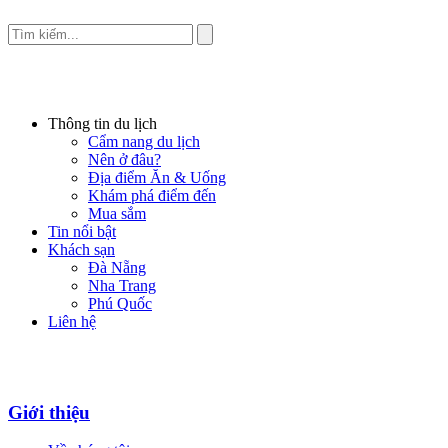
Thông tin du lịch
Cẩm nang du lịch
Nên ở đâu?
Địa điểm Ăn & Uống
Khám phá điểm đến
Mua sắm
Tin nổi bật
Khách sạn
Đà Nẵng
Nha Trang
Phú Quốc
Liên hệ
Giới thiệu