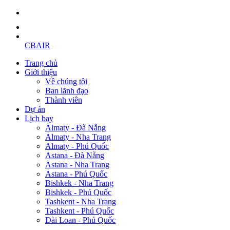
CBAIR
Trang chủ
Giới thiệu
Về chúng tôi
Ban lãnh đạo
Thành viên
Dự án
Lịch bay
Almaty - Đà Nẵng
Almaty - Nha Trang
Almaty - Phú Quốc
Astana - Đà Nẵng
Astana - Nha Trang
Astana - Phú Quốc
Bishkek - Nha Trang
Bishkek - Phú Quốc
Tashkent - Nha Trang
Tashkent - Phú Quốc
Đài Loan - Phú Quốc