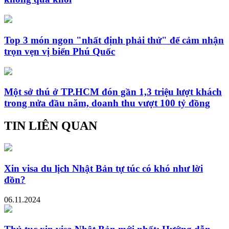
Top 3 món ngon "nhất định phải thử" để cảm nhận
trọn vẹn vị biển Phú Quốc
Một sở thú ở TP.HCM đón gần 1,3 triệu lượt khách
trong nửa đầu năm, doanh thu vượt 100 tỷ đồng
TIN LIÊN QUAN
Xin visa du lịch Nhật Bản tự túc có khó như lời
đồn?
06.11.2024