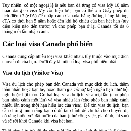
Tuy nhiên, có một ngoại lệ là nếu bạn đã từng có visa Mỹ 10 năm
hoặc đang có visa Mỹ còn hiệu lực, bạn có thể xin Giấy phép du
lịch điện tử (eTA) để nhập cảnh Canada bằng đường hàng không.
eTA có thời hạn 5 năm hoặc đến khi hộ chiếu của bạn hết hạn (tùy
điều kiện nào đến trước) và cho phép bạn ở lại Canada tối đa 6
tháng mỗi lần nhập cảnh.
Các loại visa Canada phổ biến
Canada cung cấp nhiều loại visa khác nhau, tùy thuộc vào mục đích
chuyến đi của bạn. Dưới đây là một số loại visa phổ biến nhất:
Visa du lịch (Visitor Visa)
Visa du lịch cho phép bạn đến Canada với mục đích du lịch, thăm
thân nhân hoặc bạn bè, hoặc tham gia các sự kiện ngắn hạn như hội
nghị hoặc hội thảo. Có hai loại visa du lịch: visa một lần (cho phép
bạn nhập cảnh một lần) và visa nhiều lần (cho phép bạn nhập cảnh
nhiều lần trong thời hạn hiệu lực của visa). Để xin visa du lịch, bạn
cần chứng minh rằng bạn có đủ tài chính để chi trả cho chuyến đi,
có ràng buộc với đất nước của bạn (như công việc, gia đình, tài sản)
và sẽ rời khỏi Canada khi visa hết hạn.
Thời gian lưu trú tối đa cho mỗi lần nhập cảnh thường là 6 tháng,