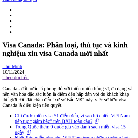
Visa Canada: Phân loại, thủ tục và kinh
nghiệm xin visa Canada mới nhất
Thu Minh
10/11/2024
Theo dõi trên
Canada - đất nước lá phong đỏ với thiên nhiên hùng vĩ, đa dạng và
nền văn hóa đặc sắc luôn là điểm đến hấp dẫn với du khách khắp
thế giới. Để đặt chân đến "xứ sở Bắc Mỹ" này, việc sở hữu visa
Canada là điều kiện tiên quyết.
Chỉ được miễn visa 51 điểm đến, vì sao hộ chiếu Việt Nam
tiếp tục “giảm bậc” trên BXH toàn cầu?
Trung Quốc thêm 9 quốc gia vào danh sách miễn visa 15
ngày
Nhật Bản miễn visa cho Việt Nam trong những trường hợp