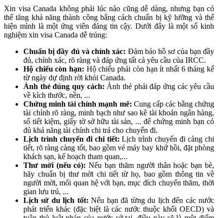
Xin visa Canada không phải lúc nào cũng dễ dàng, nhưng bạn có
thể tăng khả năng thành công bằng cách chuẩn bị kỹ lưỡng và thể
hiện mình là một ứng viên đáng tin cậy. Dưới đây là một số kinh
nghiệm xin visa Canada dễ trúng:
Chuẩn bị đầy đủ và chính xác:
Đảm bảo hồ sơ của bạn đầy
đủ, chính xác, rõ ràng và đáp ứng tất cả yêu cầu của IRCC.
Hộ chiếu còn hạn:
Hộ chiếu phải còn hạn ít nhất 6 tháng kể
từ ngày dự định rời khỏi Canada.
Ảnh thẻ đúng quy cách:
Ảnh thẻ phải đáp ứng các yêu cầu
về kích thước, nền, ...
Chứng minh tài chính mạnh mẽ:
Cung cấp các bằng chứng
tài chính rõ ràng, minh bạch như sao kê tài khoản ngân hàng,
sổ tiết kiệm, giấy tờ sở hữu tài sản, ... để chứng minh bạn có
đủ khả năng tài chính chi trả cho chuyến đi.
Lịch trình chuyến đi chi tiết:
Lịch trình chuyến đi càng chi
tiết, rõ ràng càng tốt, bao gồm vé máy bay khứ hồi, đặt phòng
khách sạn, kế hoạch tham quan,...
Thư mời (nếu có):
Nếu bạn thăm người thân hoặc bạn bè,
hãy chuẩn bị thư mời chi tiết từ họ, bao gồm thông tin về
người mời, mối quan hệ với bạn, mục đích chuyến thăm, thời
gian lưu trú, ...
Lịch sử du lịch tốt:
Nếu bạn đã từng du lịch đến các nước
phát triển khác (đặc biệt là các nước thuộc khối OECD) và
tuân thủ luật pháp của nước sở tại, điều này sẽ là một điểm