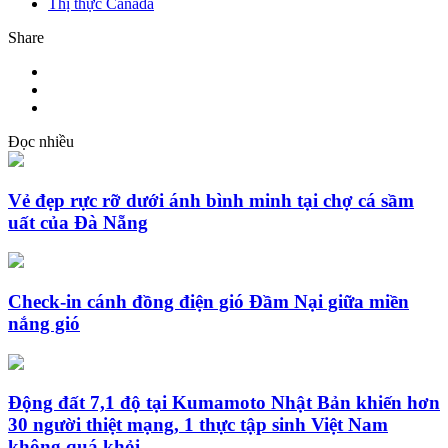
Thị thực Canada
Share
Đọc nhiều
Vẻ đẹp rực rỡ dưới ánh bình minh tại chợ cá sầm
uất của Đà Nẵng
Check-in cánh đồng điện gió Đầm Nại giữa miền
nắng gió
Động đất 7,1 độ tại Kumamoto Nhật Bản khiến hơn
30 người thiệt mạng, 1 thực tập sinh Việt Nam
không quá khỏi