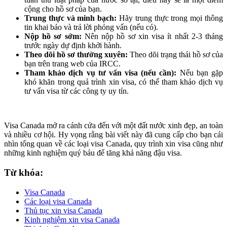
cộng cho hồ sơ của bạn.
Trung thực và minh bạch:
Hãy trung thực trong mọi thông
tin khai báo và trả lời phỏng vấn (nếu có).
Nộp hồ sơ sớm:
Nên nộp hồ sơ xin visa ít nhất 2-3 tháng
trước ngày dự định khởi hành.
Theo dõi hồ sơ thường xuyên:
Theo dõi trạng thái hồ sơ của
bạn trên trang web của IRCC.
Tham khảo dịch vụ tư vấn visa (nếu cần):
Nếu bạn gặp
khó khăn trong quá trình xin visa, có thể tham khảo dịch vụ
tư vấn visa từ các công ty uy tín.
Visa Canada mở ra cánh cửa đến với một đất nước xinh đẹp, an toàn
và nhiều cơ hội. Hy vọng rằng bài viết này đã cung cấp cho bạn cái
nhìn tổng quan về các loại visa Canada, quy trình xin visa cũng như
những kinh nghiệm quý báu để tăng khả năng đậu visa.
Từ khóa:
Visa Canada
Các loại visa Canada
Thủ tục xin visa Canada
Kinh nghiệm xin visa Canada