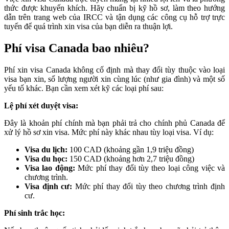
thức được khuyến khích. Hãy chuẩn bị kỹ hồ sơ, làm theo hướng
dẫn trên trang web của IRCC và tận dụng các công cụ hỗ trợ trực
tuyến để quá trình xin visa của bạn diễn ra thuận lợi.
Phí visa Canada bao nhiêu?
Phí xin visa Canada không cố định mà thay đổi tùy thuộc vào loại
visa bạn xin, số lượng người xin cùng lúc (như gia đình) và một số
yếu tố khác. Bạn cần xem xét kỹ các loại phí sau:
Lệ phí xét duyệt visa:
Đây là khoản phí chính mà bạn phải trả cho chính phủ Canada để
xử lý hồ sơ xin visa. Mức phí này khác nhau tùy loại visa. Ví dụ:
Visa du lịch:
100 CAD (khoảng gần 1,9 triệu đồng)
Visa du học:
150 CAD (khoảng hơn 2,7 triệu đồng)
Visa lao động:
Mức phí thay đổi tùy theo loại công việc và
chương trình.
Visa định cư:
Mức phí thay đổi tùy theo chương trình định
cư.
Phí sinh trắc học: