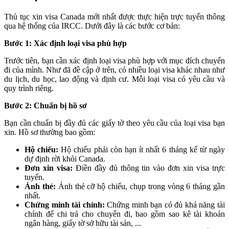
Thủ tục xin visa Canada mới nhất được thực hiện trực tuyến thông
qua hệ thống của IRCC. Dưới đây là các bước cơ bản:
Bước 1: Xác định loại visa phù hợp
Trước tiên, bạn cần xác định loại visa phù hợp với mục đích chuyến
đi của mình. Như đã đề cập ở trên, có nhiều loại visa khác nhau như
du lịch, du học, lao động và định cư. Mỗi loại visa có yêu cầu và
quy trình riêng.
Bước 2: Chuẩn bị hồ sơ
Bạn cần chuẩn bị đầy đủ các giấy tờ theo yêu cầu của loại visa bạn
xin. Hồ sơ thường bao gồm:
Hộ chiếu:
Hộ chiếu phải còn hạn ít nhất 6 tháng kể từ ngày
dự định rời khỏi Canada.
Đơn xin visa:
Điền đầy đủ thông tin vào đơn xin visa trực
tuyến.
Ảnh thẻ:
Ảnh thẻ cỡ hộ chiếu, chụp trong vòng 6 tháng gần
nhất.
Chứng minh tài chính:
Chứng minh bạn có đủ khả năng tài
chính để chi trả cho chuyến đi, bao gồm sao kê tài khoản
ngân hàng, giấy tờ sở hữu tài sản, ...