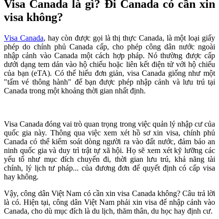
Visa Canada là gì? Đi Canada có cần xin
visa không?
Visa Canada
, hay còn được gọi là thị thực Canada, là một loại giấy
phép do chính phủ Canada cấp, cho phép công dân nước ngoài
nhập cảnh vào Canada một cách hợp pháp. Nó thường được cấp
dưới dạng tem dán vào hộ chiếu hoặc liên kết điện tử với hộ chiếu
của bạn (eTA). Có thể hiểu đơn giản, visa Canada giống như một
"tấm vé thông hành" để bạn được phép nhập cảnh và lưu trú tại
Canada trong một khoảng thời gian nhất định.
Visa Canada đóng vai trò quan trọng trong việc quản lý nhập cư của
quốc gia này. Thông qua việc xem xét hồ sơ xin visa, chính phủ
Canada có thể kiểm soát dòng người ra vào đất nước, đảm bảo an
ninh quốc gia và duy trì trật tự xã hội. Họ sẽ xem xét kỹ lưỡng các
yếu tố như mục đích chuyến đi, thời gian lưu trú, khả năng tài
chính, lý lịch tư pháp... của đương đơn để quyết định có cấp visa
hay không.
Vậy, công dân Việt Nam có cần xin visa Canada không? Câu trả lời
là có. Hiện tại, công dân Việt Nam phải xin visa để nhập cảnh vào
Canada, cho dù mục đích là du lịch, thăm thân, du học hay định cư.