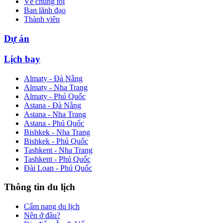
Về chúng tôi
Ban lãnh đạo
Thành viên
Dự án
Lịch bay
Almaty - Đà Nẵng
Almaty - Nha Trang
Almaty - Phú Quốc
Astana - Đà Nẵng
Astana - Nha Trang
Astana - Phú Quốc
Bishkek - Nha Trang
Bishkek - Phú Quốc
Tashkent - Nha Trang
Tashkent - Phú Quốc
Đài Loan - Phú Quốc
Thông tin du lịch
Cẩm nang du lịch
Nên ở đâu?