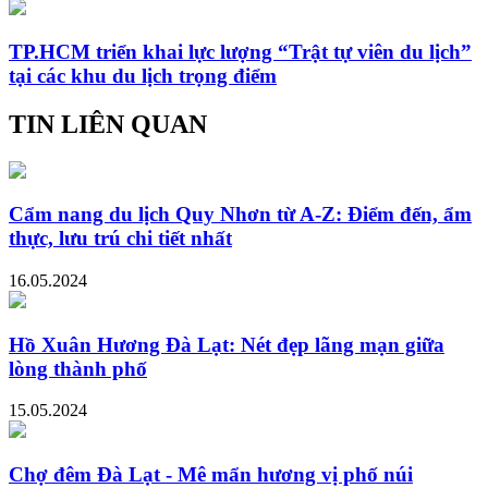
TP.HCM triển khai lực lượng “Trật tự viên du lịch”
tại các khu du lịch trọng điểm
TIN LIÊN QUAN
Cẩm nang du lịch Quy Nhơn từ A-Z: Điểm đến, ẩm
thực, lưu trú chi tiết nhất
16.05.2024
Hồ Xuân Hương Đà Lạt: Nét đẹp lãng mạn giữa
lòng thành phố
15.05.2024
Chợ đêm Đà Lạt - Mê mẩn hương vị phố núi