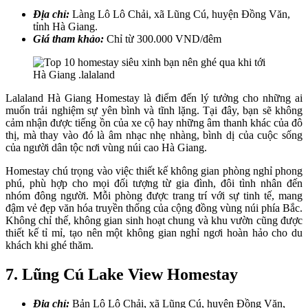
Địa chỉ:
Làng Lô Lô Chải, xã Lũng Cú, huyện Đồng Văn,
tỉnh Hà Giang.
Giá tham khảo:
Chỉ từ 300.000 VND/đêm
Lalaland Hà Giang Homestay là điểm đến lý tưởng cho những ai
muốn trải nghiệm sự yên bình và tĩnh lặng. Tại đây, bạn sẽ không
cảm nhận được tiếng ồn của xe cộ hay những âm thanh khác của đô
thị, mà thay vào đó là âm nhạc nhẹ nhàng, bình dị của cuộc sống
của người dân tộc nơi vùng núi cao Hà Giang.
Homestay chú trọng vào việc thiết kế không gian phòng nghỉ phong
phú, phù hợp cho mọi đối tượng từ gia đình, đôi tình nhân đến
nhóm đông người. Mỗi phòng được trang trí với sự tinh tế, mang
đậm vẻ đẹp văn hóa truyền thống của cộng đồng vùng núi phía Bắc.
Không chỉ thế, không gian sinh hoạt chung và khu vườn cũng được
thiết kế tỉ mỉ, tạo nên một không gian nghỉ ngơi hoàn hảo cho du
khách khi ghé thăm.
7. Lũng Cú Lake View Homestay
Địa chỉ:
Bản Lô Lô Chải, xã Lũng Cú, huyện Đồng Văn,