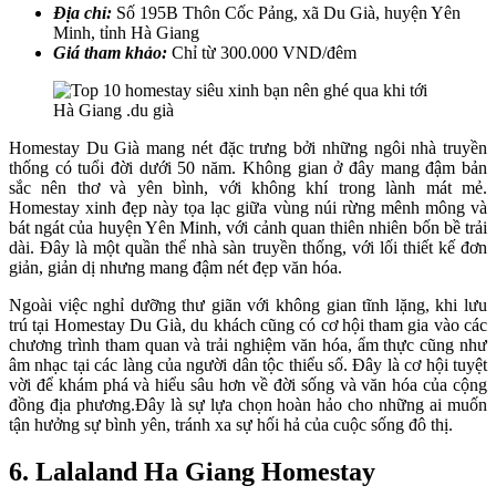
Địa chỉ:
Số 195B Thôn Cốc Pảng, xã Du Già, huyện Yên
Minh, tỉnh Hà Giang
Giá tham khảo:
Chỉ từ 300.000 VND/đêm
Homestay Du Già mang nét đặc trưng bởi những ngôi nhà truyền
thống có tuổi đời dưới 50 năm. Không gian ở đây mang đậm bản
sắc nên thơ và yên bình, với không khí trong lành mát mẻ.
Homestay xinh đẹp này tọa lạc giữa vùng núi rừng mênh mông và
bát ngát của huyện Yên Minh, với cảnh quan thiên nhiên bốn bề trải
dài. Đây là một quần thể nhà sàn truyền thống, với lối thiết kế đơn
giản, giản dị nhưng mang đậm nét đẹp văn hóa.
Ngoài việc nghỉ dưỡng thư giãn với không gian tĩnh lặng, khi lưu
trú tại Homestay Du Già, du khách cũng có cơ hội tham gia vào các
chương trình tham quan và trải nghiệm văn hóa, ẩm thực cũng như
âm nhạc tại các làng của người dân tộc thiểu số. Đây là cơ hội tuyệt
vời để khám phá và hiểu sâu hơn về đời sống và văn hóa của cộng
đồng địa phương.Đây là sự lựa chọn hoàn hảo cho những ai muốn
tận hưởng sự bình yên, tránh xa sự hối hả của cuộc sống đô thị.
6. Lalaland Ha Giang Homestay