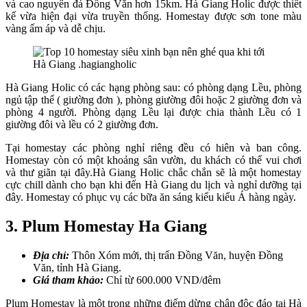
và cao nguyên đá Đồng Văn hơn 15km. Hà Giang Holic được thiết
kế vừa hiện đại vừa truyền thống. Homestay được sơn tone màu
vàng ấm áp và dễ chịu.
Hà Giang Holic có các hạng phòng sau: có phòng dạng Lều, phòng
ngủ tập thể ( giường đơn ), phòng giường đôi hoặc 2 giường đơn và
phòng 4 người. Phòng dạng Lều lại được chia thành Lều có 1
giường đôi và lều có 2 giường đơn.
Tại homestay các phòng nghỉ riêng đều có hiên và ban công.
Homestay còn có một khoảng sân vườn, du khách có thể vui chơi
và thư giãn tại đây.Hà Giang Holic chắc chắn sẽ là một homestay
cực chill dành cho bạn khi đến Hà Giang du lịch và nghỉ dưỡng tại
đây. Homestay có phục vụ các bữa ăn sáng kiểu kiểu Á hàng ngày.
3. Plum Homestay Ha Giang
Địa chỉ:
Thôn Xóm mới, thị trấn Đồng Văn, huyện Đồng
Văn, tỉnh Hà Giang.
Giá tham khảo:
Chỉ từ 600.000 VND/đêm
Plum Homestay là một trong những điểm dừng chân độc đáo tại Hà