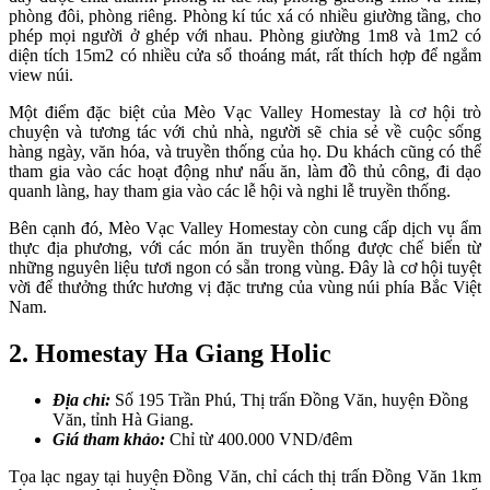
phòng đôi, phòng riêng. Phòng kí túc xá có nhiều giường tầng, cho
phép mọi người ở ghép với nhau. Phòng giường 1m8 và 1m2 có
diện tích 15m2 có nhiều cửa sổ thoáng mát, rất thích hợp để ngắm
view núi.
Một điểm đặc biệt của Mèo Vạc Valley Homestay là cơ hội trò
chuyện và tương tác với chủ nhà, người sẽ chia sẻ về cuộc sống
hàng ngày, văn hóa, và truyền thống của họ. Du khách cũng có thể
tham gia vào các hoạt động như nấu ăn, làm đồ thủ công, đi dạo
quanh làng, hay tham gia vào các lễ hội và nghi lễ truyền thống.
Bên cạnh đó, Mèo Vạc Valley Homestay còn cung cấp dịch vụ ẩm
thực địa phương, với các món ăn truyền thống được chế biến từ
những nguyên liệu tươi ngon có sẵn trong vùng. Đây là cơ hội tuyệt
vời để thưởng thức hương vị đặc trưng của vùng núi phía Bắc Việt
Nam.
2. Homestay Ha Giang Holic
Địa chỉ:
Số 195 Trần Phú, Thị trấn Đồng Văn, huyện Đồng
Văn, tỉnh Hà Giang.
Giá tham khảo:
Chỉ từ 400.000 VND/đêm
Tọa lạc ngay tại huyện Đồng Văn, chỉ cách thị trấn Đồng Văn 1km