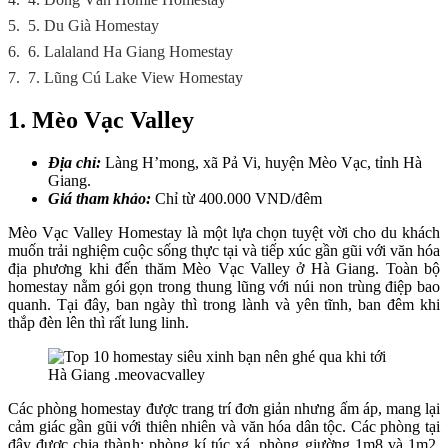
5.
5. Du Già Homestay
6.
6. Lalaland Ha Giang Homestay
7.
7. Lũng Cú Lake View Homestay
1. Mèo Vạc Valley
Địa chỉ:
Làng H’mong, xã Pả Vi, huyện Mèo Vạc, tỉnh Hà
Giang.
Giá tham khảo:
Chỉ từ 400.000 VND/đêm
Mèo Vạc Valley Homestay là một lựa chọn tuyệt vời cho du khách
muốn trải nghiệm cuộc sống thực tại và tiếp xúc gần gũi với văn hóa
địa phương khi đến thăm Mèo Vạc Valley ở Hà Giang. Toàn bộ
homestay nằm gói gọn trong thung lũng với núi non trùng điệp bao
quanh. Tại đây, ban ngày thì trong lành và yên tĩnh, ban đêm khi
thắp đèn lên thì rất lung linh.
Các phòng homestay được trang trí đơn giản nhưng ấm áp, mang lại
cảm giác gần gũi với thiên nhiên và văn hóa dân tộc. Các phòng tại
đây được chia thành: phòng kí túc xá, phòng giường 1m8 và 1m2,