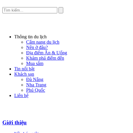
Thông tin du lịch
Cẩm nang du lịch
Nên ở đâu?
Địa điểm Ăn & Uống
Khám phá điểm đến
Mua sắm
Tin nổi bật
Khách sạn
Đà Nẵng
Nha Trang
Phú Quốc
Liên hệ
Giới thiệu