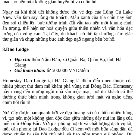
mạc tạo nên một không gian huyền bí và cuốn hút.
Ngay cả khi thời tiết không được tốt, vẻ đẹp của Lũng Cú Lake
View vẫn làm say lòng du khách. Màu xanh của lúa chín hay ánh
đèn sợi chiếu lên bức tường trình đất vẫn tạo nên một khung cảnh
ấn tượng, thể hiện sự hoà quyện giữa thiên nhiên và văn hóa đặc
trưng của vùng cao. Tại đây, du khách có thể tận hưởng cảm giác
thư giãn và chụp những bức ảnh đẹp ngỡ ngàng bên bờ hồ.
8.Dao Lodge
Địa chỉ:
thôn Nậm Đăn, xã Quản Bạ, Quản Bạ, tỉnh Hà
Giang
Giá tham khảo:
từ 500.000 VND/đêm
Homestay Dao Lodge tại Hà Giang là điểm đến quen thuộc của
nhiều phượt thủ đam mê khám phá vùng núi Đông Bắc. Homestay
này mang đến những ngôi nhà sàn mộc mạc, nơi du khách có thể
thưởng thức bình minh trong không gian tươi mát và nghe tiếng
chim hót ríu rít.
Nơi đây được bao quanh bởi vẻ đẹp hoang sơ của thiên nhiên hùng
vĩ, tạo nên một không gian độc đáo giữa những dãy núi im lặng của
miền núi Đông Bắc. Với giá phòng hợp lí và chất lượng dịch vụ tốt,
mỗi căn phòng tại Dao Lodge đều đi kèm với một bữa sáng dân dã
được chuẩn bị sẵn bởi chủ nhà và bao gồm trong giá phòng. Du