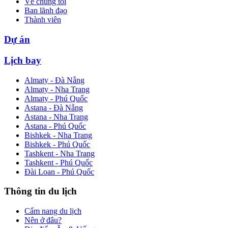
Về chúng tôi
Ban lãnh đạo
Thành viên
Dự án
Lịch bay
Almaty - Đà Nẵng
Almaty - Nha Trang
Almaty - Phú Quốc
Astana - Đà Nẵng
Astana - Nha Trang
Astana - Phú Quốc
Bishkek - Nha Trang
Bishkek - Phú Quốc
Tashkent - Nha Trang
Tashkent - Phú Quốc
Đài Loan - Phú Quốc
Thông tin du lịch
Cẩm nang du lịch
Nên ở đâu?