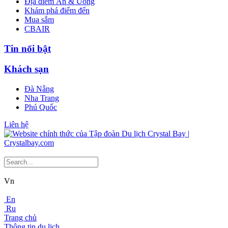
Địa điểm Ăn & Uống
Khám phá điểm đến
Mua sắm
CBAIR
Tin nổi bật
Khách sạn
Đà Nẵng
Nha Trang
Phú Quốc
Liên hệ
Vn
En
Ru
Trang chủ
Thông tin du lịch