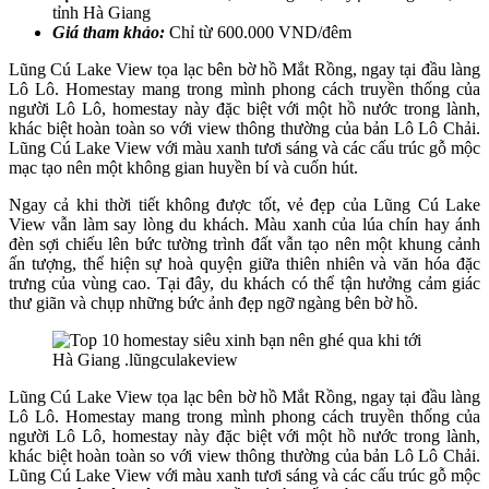
tỉnh Hà Giang
Giá tham khảo:
Chỉ từ 600.000 VND/đêm
Lũng Cú Lake View tọa lạc bên bờ hồ Mắt Rồng, ngay tại đầu làng
Lô Lô. Homestay mang trong mình phong cách truyền thống của
người Lô Lô, homestay này đặc biệt với một hồ nước trong lành,
khác biệt hoàn toàn so với view thông thường của bản Lô Lô Chải.
Lũng Cú Lake View với màu xanh tươi sáng và các cấu trúc gỗ mộc
mạc tạo nên một không gian huyền bí và cuốn hút.
Ngay cả khi thời tiết không được tốt, vẻ đẹp của Lũng Cú Lake
View vẫn làm say lòng du khách. Màu xanh của lúa chín hay ánh
đèn sợi chiếu lên bức tường trình đất vẫn tạo nên một khung cảnh
ấn tượng, thể hiện sự hoà quyện giữa thiên nhiên và văn hóa đặc
trưng của vùng cao. Tại đây, du khách có thể tận hưởng cảm giác
thư giãn và chụp những bức ảnh đẹp ngỡ ngàng bên bờ hồ.
Lũng Cú Lake View tọa lạc bên bờ hồ Mắt Rồng, ngay tại đầu làng
Lô Lô. Homestay mang trong mình phong cách truyền thống của
người Lô Lô, homestay này đặc biệt với một hồ nước trong lành,
khác biệt hoàn toàn so với view thông thường của bản Lô Lô Chải.
Lũng Cú Lake View với màu xanh tươi sáng và các cấu trúc gỗ mộc