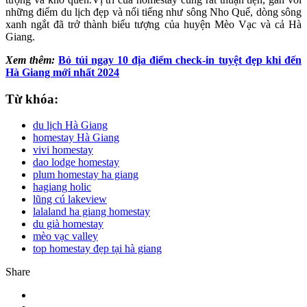
những điểm du lịch đẹp và nổi tiếng như sông Nho Quế, dòng sông
xanh ngắt đã trở thành biểu tượng của huyện Mèo Vạc và cả Hà
Giang.
Xem thêm:
Bỏ túi ngay 10 địa điểm check-in tuyệt đẹp khi đến
Hà Giang mới nhất 2024
Từ khóa:
du lịch Hà Giang
homestay Hà Giang
vivi homestay
dao lodge homestay
plum homestay ha giang
hagiang holic
lũng cú lakeview
lalaland ha giang homestay
du già homestay
mèo vạc valley
top homestay đẹp tại hà giang
Share