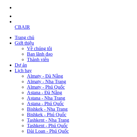
CBAIR
Trang chủ
Giới thiệu
Về chúng tôi
Ban lãnh đạo
Thành viên
Dự án
Lịch bay
Almaty - Đà Nẵng
Almaty - Nha Trang
Almaty - Phú Quốc
Astana - Đà Nẵng
Astana - Nha Trang
Astana - Phú Quốc
Bishkek - Nha Trang
Bishkek - Phú Quốc
Tashkent - Nha Trang
Tashkent - Phú Quốc
Đài Loan - Phú Quốc