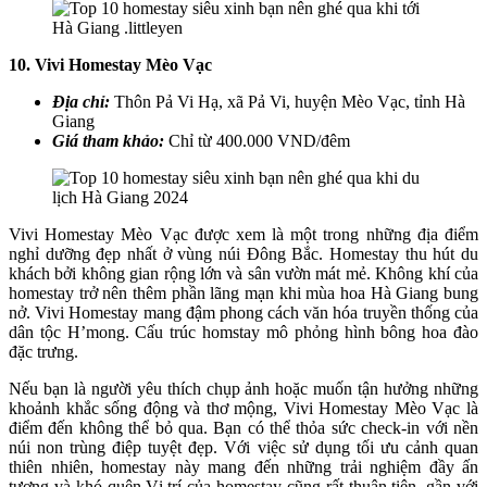
10. Vivi Homestay Mèo Vạc
Địa chỉ:
Thôn Pả Vi Hạ, xã Pả Vi, huyện Mèo Vạc, tỉnh Hà
Giang
Giá tham khảo:
Chỉ từ 400.000 VND/đêm
Vivi Homestay Mèo Vạc được xem là một trong những địa điểm
nghỉ dưỡng đẹp nhất ở vùng núi Đông Bắc. Homestay thu hút du
khách bởi không gian rộng lớn và sân vườn mát mẻ. Không khí của
homestay trở nên thêm phần lãng mạn khi mùa hoa Hà Giang bung
nở. Vivi Homestay mang đậm phong cách văn hóa truyền thống của
dân tộc H’mong. Cấu trúc homstay mô phỏng hình bông hoa đào
đặc trưng.
Nếu bạn là người yêu thích chụp ảnh hoặc muốn tận hưởng những
khoảnh khắc sống động và thơ mộng, Vivi Homestay Mèo Vạc là
điểm đến không thể bỏ qua. Bạn có thể thỏa sức check-in với nền
núi non trùng điệp tuyệt đẹp. Với việc sử dụng tối ưu cảnh quan
thiên nhiên, homestay này mang đến những trải nghiệm đầy ấn
tượng và khó quên.Vị trí của homestay cũng rất thuận tiện, gần với