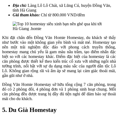
Địa chỉ:
Làng Lô Lô Chải, xã Lũng Cú, huyện Đồng Văn,
tỉnh Hà Giang
Giá tham khảo:
Chỉ từ 800.000 VND/đêm
Khi đặt chân đến Đồng Văn Homie Homestay, du khách sẽ thấy
như bước vào một không gian yên bình và mát mẻ. Homestay tạo
nên một trải nghiệm độc đáo với phong cách truyền thống,
homestay mang chủ yếu là gam màu nâu trầm, tạo điểm nhấn đặc
biệt so với các homestay khác. Điểm đặc biệt của homestay là các
căn phòng được thiết kế theo kiến trúc cổ xưa với những ngôi nhà
tường trình, nổi bật với sự đa dạng màu sắc của người dân tộc Lô
Lô. Không gian rộng rãi và ấm áp sẽ mang lại cảm giác thoải mái,
gần gũi như ở nhà.
Đồng Văn Homie Homestay sở hữu tổng cộng 7 căn phòng, trong
đó có 2 phòng đôi, 4 phòng đơn và 1 phòng sinh hoạt chung. Mỗi
căn phòng đều được trang bị đầy đủ tiện nghi để đảm bảo sự thoải
mái cho du khách.
5. Du Già Homestay