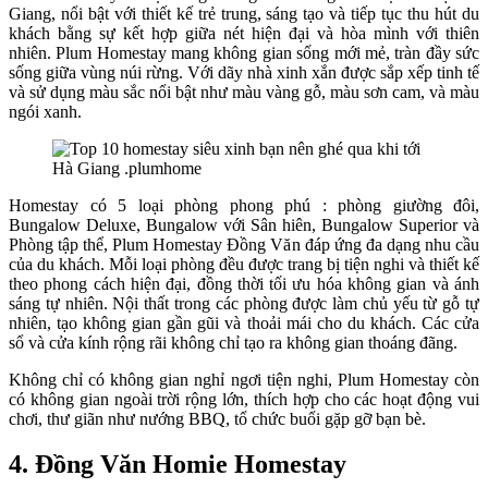
Giang, nổi bật với thiết kế trẻ trung, sáng tạo và tiếp tục thu hút du
khách bằng sự kết hợp giữa nét hiện đại và hòa mình với thiên
nhiên. Plum Homestay mang không gian sống mới mẻ, tràn đầy sức
sống giữa vùng núi rừng. Với dãy nhà xinh xắn được sắp xếp tinh tế
và sử dụng màu sắc nổi bật như màu vàng gỗ, màu sơn cam, và màu
ngói xanh.
Homestay có 5 loại phòng phong phú : phòng giường đôi,
Bungalow Deluxe, Bungalow với Sân hiên, Bungalow Superior và
Phòng tập thể, Plum Homestay Đồng Văn đáp ứng đa dạng nhu cầu
của du khách. Mỗi loại phòng đều được trang bị tiện nghi và thiết kế
theo phong cách hiện đại, đồng thời tối ưu hóa không gian và ánh
sáng tự nhiên. Nội thất trong các phòng được làm chủ yếu từ gỗ tự
nhiên, tạo không gian gần gũi và thoải mái cho du khách. Các cửa
sổ và cửa kính rộng rãi không chỉ tạo ra không gian thoáng đãng.
Không chỉ có không gian nghỉ ngơi tiện nghi, Plum Homestay còn
có không gian ngoài trời rộng lớn, thích hợp cho các hoạt động vui
chơi, thư giãn như nướng BBQ, tổ chức buổi gặp gỡ bạn bè.
4. Đồng Văn Homie Homestay