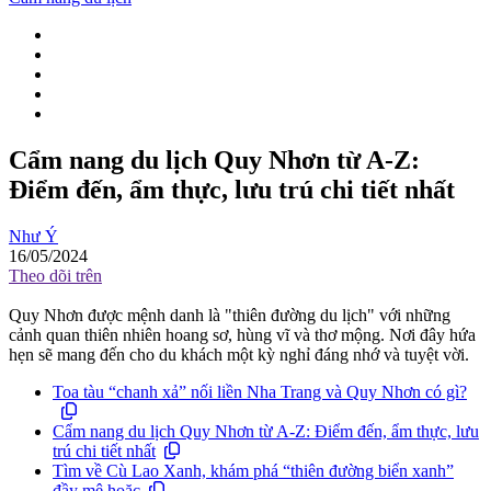
Cẩm nang du lịch Quy Nhơn từ A-Z:
Điểm đến, ẩm thực, lưu trú chi tiết nhất
Như Ý
16/05/2024
Theo dõi trên
Quy Nhơn được mệnh danh là "thiên đường du lịch" với những
cảnh quan thiên nhiên hoang sơ, hùng vĩ và thơ mộng. Nơi đây hứa
hẹn sẽ mang đến cho du khách một kỳ nghỉ đáng nhớ và tuyệt vời.
Toa tàu “chanh xả” nối liền Nha Trang và Quy Nhơn có gì?
Cẩm nang du lịch Quy Nhơn từ A-Z: Điểm đến, ẩm thực, lưu
trú chi tiết nhất
Tìm về Cù Lao Xanh, khám phá “thiên đường biển xanh”
đầy mê hoặc