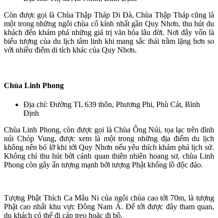
Còn được gọi là Chùa Thập Tháp Di Đà, Chùa Thập Tháp cũng là
một trong những ngôi chùa cổ kính nhất gần Quy Nhơn, thu hút du
khách đến khám phá những giá trị văn hóa lâu đời. Nơi đây vốn là
biểu tượng của du lịch tâm linh khi mang sắc thái trầm lặng hơn so
với nhiều điểm di tích khác của Quy Nhơn.
Chùa Linh Phong
Địa chỉ: Đường TL 639 thôn, Phương Phi, Phù Cát, Bình
Định
Chùa Linh Phong, còn được gọi là Chùa Ông Núi, tọa lạc trên đỉnh
núi Chóp Vung, được xem là một trong những địa điểm du lịch
không nên bỏ lỡ khi tới Quy Nhơn nếu yêu thích khám phá lịch sử.
Không chỉ thu hút bởi cảnh quan thiên nhiên hoang sơ, chùa Linh
Phong còn gây ấn tượng mạnh bởi tượng Phật khổng lồ độc đáo.
Tượng Phật Thích Ca Mâu Ni của ngôi chùa cao tới 70m, là tượng
Phật cao nhất khu vực Đông Nam Á. Để tới được đây tham quan,
du khách có thể đi cáp treo hoặc đi bộ.