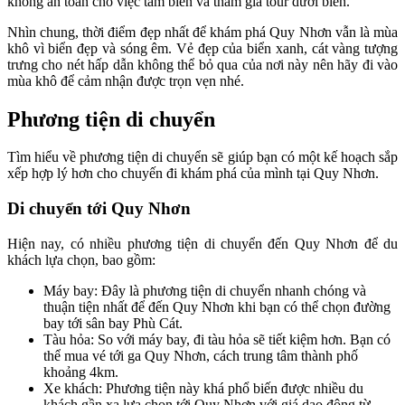
không an toàn cho việc tắm biển và tham gia tour dưới biển.
Nhìn chung, thời điểm đẹp nhất để khám phá Quy Nhơn vẫn là mùa
khô vì biển đẹp và sóng êm. Vẻ đẹp của biển xanh, cát vàng tượng
trưng cho nét hấp dẫn không thể bỏ qua của nơi này nên hãy đi vào
mùa khô để cảm nhận được trọn vẹn nhé.
Phương tiện di chuyển
Tìm hiểu về phương tiện di chuyển sẽ giúp bạn có một kế hoạch sắp
xếp hợp lý hơn cho chuyến đi khám phá của mình tại Quy Nhơn.
Di chuyển tới Quy Nhơn
Hiện nay, có nhiều phương tiện di chuyển đến Quy Nhơn để du
khách lựa chọn, bao gồm:
Máy bay: Đây là phương tiện di chuyển nhanh chóng và
thuận tiện nhất để đến Quy Nhơn khi bạn có thể chọn đường
bay tới sân bay Phù Cát.
Tàu hỏa: So với máy bay, đi tàu hỏa sẽ tiết kiệm hơn. Bạn có
thể mua vé tới ga Quy Nhơn, cách trung tâm thành phố
khoảng 4km.
Xe khách: Phương tiện này khá phổ biến được nhiều du
khách gần xa lựa chọn tới Quy Nhơn với giá dao động từ