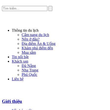
Thông tin du lịch
Cẩm nang du lịch
Nên ở đâu?
Địa điểm Ăn & Uống
Khám phá điểm đến
Mua sắm
Tin nổi bật
Khách sạn
Đà Nẵng
Nha Trang
Phú Quốc
Liên hệ
Giới thiệu