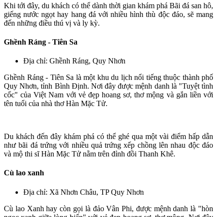
Khi tới đây, du khách có thể dành thời gian khám phá Bãi đá san hô,
giếng nước ngọt hay hang đá với nhiều hình thù độc đáo, sẽ mang
đến những điều thú vị và ly kỳ.
Ghềnh Ráng - Tiên Sa
Địa chỉ: Ghềnh Ráng, Quy Nhơn
Ghềnh Ráng - Tiên Sa là một khu du lịch nổi tiếng thuộc thành phố
Quy Nhơn, tỉnh Bình Định. Nơi đây được mệnh danh là "Tuyệt tình
cốc" của Việt Nam với vẻ đẹp hoang sơ, thơ mộng và gắn liền với
tên tuổi của nhà thơ Hàn Mặc Tử.
Du khách đến đây khám phá có thể ghé qua một vài điểm hấp dẫn
như bãi đá trứng với nhiều quả trứng xếp chồng lên nhau độc đáo
và mộ thi sĩ Hàn Mặc Tử nằm trên đỉnh đồi Thanh Khê.
Cù lao xanh
Địa chỉ: Xã Nhơn Châu, TP Quy Nhơn
Cù lao Xanh hay còn gọi là đảo Vân Phi, được mệnh danh là "hòn