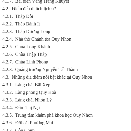
4.1.7.
Bãi biển Vầng Trăng Khuyết
4.2.
Điểm đến di tích lịch sử
4.2.1.
Tháp Đôi
4.2.2.
Tháp Bánh Ít
4.2.3.
Tháp Dương Long
4.2.4.
Nhà thờ Chánh tòa Quy Nhơn
4.2.5.
Chùa Long Khánh
4.2.6.
Chùa Thập Tháp
4.2.7.
Chùa Linh Phong
4.2.8.
Quảng trường Nguyễn Tất Thành
4.3.
Những địa điểm nổi bật khác tại Quy Nhơn
4.3.1.
Làng chài Bãi Xép
4.3.2.
Làng phong Quy Hoà
4.3.3.
Làng chài Nhơn Lý
4.3.4.
Đầm Thị Nại
4.3.5.
Trung tâm khám phá khoa học Quy Nhơn
4.3.6.
Đồi cát Phương Mai
4.3.7.
Cồn Chim