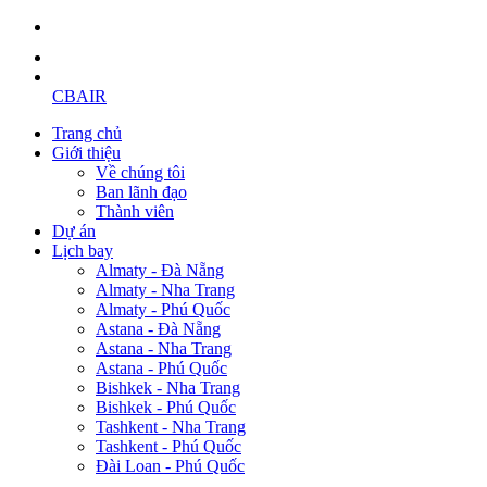
CBAIR
Trang chủ
Giới thiệu
Về chúng tôi
Ban lãnh đạo
Thành viên
Dự án
Lịch bay
Almaty - Đà Nẵng
Almaty - Nha Trang
Almaty - Phú Quốc
Astana - Đà Nẵng
Astana - Nha Trang
Astana - Phú Quốc
Bishkek - Nha Trang
Bishkek - Phú Quốc
Tashkent - Nha Trang
Tashkent - Phú Quốc
Đài Loan - Phú Quốc