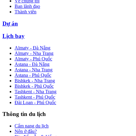
Về chúng tôi
Ban lãnh đạo
Thành viên
Dự án
Lịch bay
Almaty - Đà Nẵng
Almaty - Nha Trang
Almaty - Phú Quốc
Astana - Đà Nẵng
Astana - Nha Trang
Astana - Phú Quốc
Bishkek - Nha Trang
Bishkek - Phú Quốc
Tashkent - Nha Trang
Tashkent - Phú Quốc
Đài Loan - Phú Quốc
Thông tin du lịch
Cẩm nang du lịch
Nên ở đâu?