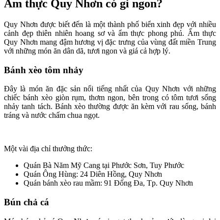
Ẩm thực Quy Nhơn có gì ngon?
Quy Nhơn được biết đến là một thành phố biển xinh đẹp với nhiều
cảnh đẹp thiên nhiên hoang sơ và ẩm thực phong phú. Ẩm thực
Quy Nhơn mang đậm hương vị đặc trưng của vùng đất miền Trung
với những món ăn dân dã, tươi ngon và giá cả hợp lý.
Bánh xèo tôm nhảy
Đây là món ăn đặc sản nổi tiếng nhất của Quy Nhơn với những
chiếc bánh xèo giòn rụm, thơm ngon, bên trong có tôm tươi sống
nhảy tanh tách. Bánh xèo thường được ăn kèm với rau sống, bánh
tráng và nước chấm chua ngọt.
Một vài địa chỉ thưởng thức:
Quán Bà Năm Mỹ Cang tại Phước Sơn, Tuy Phước
Quán Ông Hùng: 24 Diên Hồng, Quy Nhơn
Quán bánh xèo rau mầm: 91 Đống Đa, Tp. Quy Nhơn
Bún chả cá