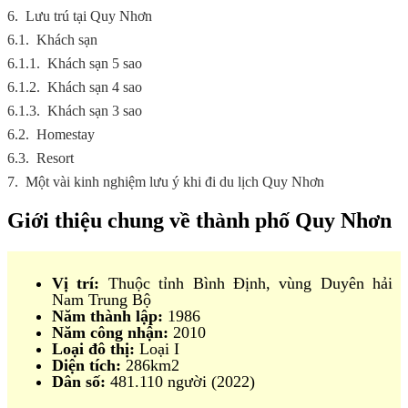
6.
Lưu trú tại Quy Nhơn
6.1.
Khách sạn
6.1.1.
Khách sạn 5 sao
6.1.2.
Khách sạn 4 sao
6.1.3.
Khách sạn 3 sao
6.2.
Homestay
6.3.
Resort
7.
Một vài kinh nghiệm lưu ý khi đi du lịch Quy Nhơn
Giới thiệu chung về thành phố Quy Nhơn
Vị trí:
Thuộc tỉnh Bình Định, vùng Duyên hải
Nam Trung Bộ
Năm thành lập:
1986
Năm công nhận:
2010
Loại đô thị:
Loại I
Diện tích:
286km2
Dân số:
481.110 người (2022)