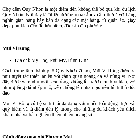
Chợ đêm Quy Nhơn là một điểm đến không thể bỏ qua khi du lịch
Quy Nhơn. Nơi đây là "thiên đường mua sắm và ẩm thực" với hàng
nghìn gian hàng bày bán đa dạng các mặt hàng, từ quần áo, giày
dép, phụ kiện đến đồ lưu niệm, đặc sản địa phương.
Mũi Vi Rồng
Địa chỉ: Mỹ Thọ, Phù Mỹ, Bình Định
Cách trung tâm thành phố Quy Nhơn 70km, Mũi Vi Rồng được ví
như tuyệt tác thiên nhiên với cảnh quan hoang dã và hùng vĩ. Nơi
đây được xem như một "con rồng khổng lồ" vươn mình ra biển, với
những tảng đá nhấp nhô, xếp chồng lên nhau tạo nên hình thù độc
đáo.
Mũi Vi Rồng có hệ sinh thái đa dạng với nhiều loài động thực vật
quý hiếm và là điểm đến lý tưởng cho những du khách yêu thích
khám phá và trải nghiệm thiên nhiên hoang sơ.
Cánh đồng quạt gió Phương Mai