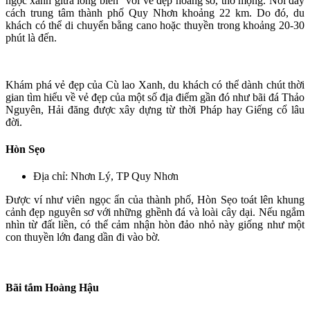
ngọc xanh giữa lòng biển" với vẻ đẹp hoang sơ, thơ mộng. Nơi đây
cách trung tâm thành phố Quy Nhơn khoảng 22 km. Do đó, du
khách có thể di chuyển bằng cano hoặc thuyền trong khoảng 20-30
phút là đến.
Khám phá vẻ đẹp của Cù lao Xanh, du khách có thể dành chút thời
gian tìm hiểu về vẻ đẹp của một số địa điểm gần đó như bãi đá Thảo
Nguyên, Hải đăng được xây dựng từ thời Pháp hay Giếng cổ lâu
đời.
Hòn Sẹo
Địa chỉ: Nhơn Lý, TP Quy Nhơn
Được ví như viên ngọc ẩn của thành phố, Hòn Sẹo toát lên khung
cảnh đẹp nguyên sơ với những ghềnh đá và loài cây dại. Nếu ngắm
nhìn từ đất liền, có thể cảm nhận hòn đảo nhỏ này giống như một
con thuyền lớn đang dần đi vào bờ.
Bãi tắm Hoàng Hậu