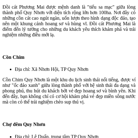
Đồi cát Phương Mai được mệnh danh là "tiểu sa mạc" giữa lòng
thành phố Quy Nhơn với diện tích rộng lớn hơn 100ha. Nơi đây có
những cồn cát cao ngút ngàn, uốn lượn theo hình dạng độc đáo, tạo
nên một khung cảnh hoang sơ và hùng vĩ. Đồi cát Phương Mai là
điểm đến lý tưởng cho những du khách yêu thích khám phá và trải
nghiệm những điều mới lạ.
Cồn Chim
Địa chỉ: Xã Nhơn Hội, TP Quy Nhơn
Cồn Chim Quy Nhơn là một khu du lịch sinh thái nổi tiếng, được ví
như "ốc đảo xanh" giữa lòng thành phố với hệ sinh thái đa dạng và
phong phú, thu hút du khách bởi vẻ đẹp hoang sơ và bình yên. Khi
đến đây, bạn không chỉ có cơ hội khám phá vẻ đẹp miền sông nước
mà còn có thể trải nghiệm chèo sup thú vị.
Chợ đêm Quy Nhơn
Địa chỉ: Lê Duẩn, trung tâm TP Quy Nhơn