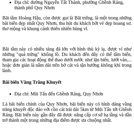
Địa chỉ: đường Nguyễn Tất Thành, phường Ghềnh Ráng,
thành phố Quy Nhơn
Bãi tắm Hoàng Hậu, còn được gọi là Bãi trứng, là một trong những
bãi biển đẹp nhất Quy Nhơn, thu hút du khách bởi vẻ đẹp hoang sơ,
thơ mộng và khung cảnh thiên nhiên hùng vĩ.
Bãi tắm này có nhiều tảng đá lớn với hình thù kỳ lạ, được ví như
những "quả trứng" khổng lồ. Du khách đến đây có thể tắm biển,
tham gia các hoạt động thể thao dưới nước như lặn biển, lướt ván,...
hoặc đơn giản là nằm dài trên bờ cát và tận hưởng không khí trong
lành.
Bãi biển Vầng Trăng Khuyết
Địa chỉ: Mũi Tấn đến Ghềnh Ráng, Quy Nhơn
Là bãi biển chính của Quy Nhơn, bãi biển này có hình dáng vầng
trăng khuyết độc đáo với cồn cát trải dài 5km từ Mũi Tấn tới Ghềnh
Ráng. Bãi biển này gần đây đã được nâng cấp cơ sở hạ tầng và dần
trở thành một trong những địa điểm được ưa chuộng nhất.