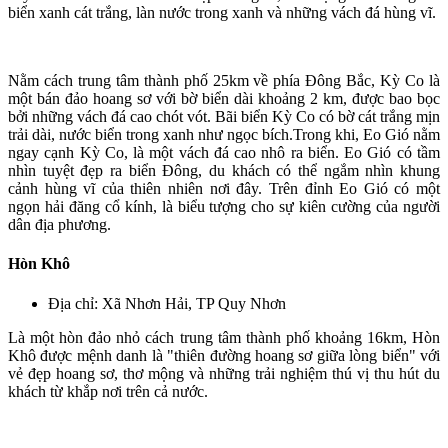
biển xanh cát trắng, làn nước trong xanh và những vách đá hùng vĩ.
Nằm cách trung tâm thành phố 25km về phía Đông Bắc, Kỳ Co là
một bán đảo hoang sơ với bờ biển dài khoảng 2 km, được bao bọc
bởi những vách đá cao chót vót. Bãi biển Kỳ Co có bờ cát trắng mịn
trải dài, nước biển trong xanh như ngọc bích.Trong khi, Eo Gió nằm
ngay cạnh Kỳ Co, là một vách đá cao nhô ra biển. Eo Gió có tầm
nhìn tuyệt đẹp ra biển Đông, du khách có thể ngắm nhìn khung
cảnh hùng vĩ của thiên nhiên nơi đây. Trên đỉnh Eo Gió có một
ngọn hải đăng cổ kính, là biểu tượng cho sự kiên cường của người
dân địa phương.
Hòn Khô
Địa chỉ: Xã Nhơn Hải, TP Quy Nhơn
Là một hòn đảo nhỏ cách trung tâm thành phố khoảng 16km, Hòn
Khô được mệnh danh là "thiên đường hoang sơ giữa lòng biển" với
vẻ đẹp hoang sơ, thơ mộng và những trải nghiệm thú vị thu hút du
khách từ khắp nơi trên cả nước.