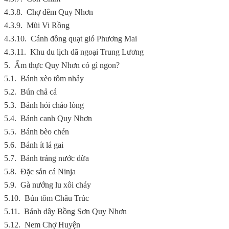
4.3.8.
Chợ đêm Quy Nhơn
4.3.9.
Mũi Vi Rồng
4.3.10.
Cánh đồng quạt gió Phương Mai
4.3.11.
Khu du lịch dã ngoại Trung Lương
5.
Ẩm thực Quy Nhơn có gì ngon?
5.1.
Bánh xèo tôm nhảy
5.2.
Bún chả cá
5.3.
Bánh hỏi cháo lòng
5.4.
Bánh canh Quy Nhơn
5.5.
Bánh bèo chén
5.6.
Bánh ít lá gai
5.7.
Bánh tráng nước dừa
5.8.
Đặc sản cá Ninja
5.9.
Gà nướng lu xôi cháy
5.10.
Bún tôm Châu Trúc
5.11.
Bánh dây Bồng Sơn Quy Nhơn
5.12.
Nem Chợ Huyện