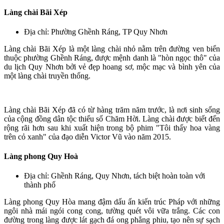
Làng chài Bãi Xép
Địa chỉ: Phường Ghềnh Ráng, TP Quy Nhơn
Làng chài Bãi Xép là một làng chài nhỏ nằm trên đường ven biển
thuộc phường Ghềnh Ráng, được mệnh danh là "hòn ngọc thô" của
du lịch Quy Nhơn bởi vẻ đẹp hoang sơ, mộc mạc và bình yên của
một làng chài truyền thống.
Làng chài Bãi Xép đã có từ hàng trăm năm trước, là nơi sinh sống
của cộng đồng dân tộc thiểu số Chăm Hời. Làng chài được biết đến
rộng rãi hơn sau khi xuất hiện trong bộ phim "Tôi thấy hoa vàng
trên cỏ xanh" của đạo diễn Victor Vũ vào năm 2015.
Làng phong Quy Hoà
Địa chỉ: Ghềnh Ráng, Quy Nhơn, tách biệt hoàn toàn với
thành phố
Làng phong Quy Hòa mang đậm dấu ấn kiến trúc Pháp với những
ngôi nhà mái ngói cong cong, tường quét vôi vữa trắng. Các con
đường trong làng được lát gạch đá ong phẳng phiu, tạo nên sự sạch