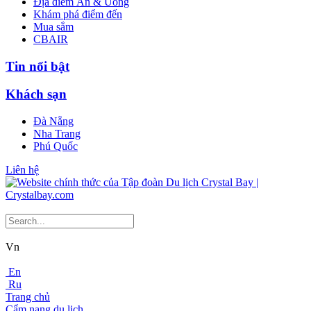
Địa điểm Ăn & Uống
Khám phá điểm đến
Mua sắm
CBAIR
Tin nổi bật
Khách sạn
Đà Nẵng
Nha Trang
Phú Quốc
Liên hệ
Vn
En
Ru
Trang chủ
Cẩm nang du lịch