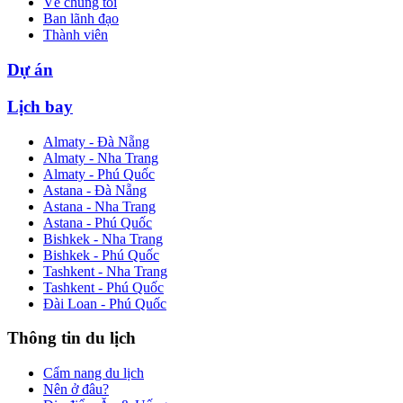
Về chúng tôi
Ban lãnh đạo
Thành viên
Dự án
Lịch bay
Almaty - Đà Nẵng
Almaty - Nha Trang
Almaty - Phú Quốc
Astana - Đà Nẵng
Astana - Nha Trang
Astana - Phú Quốc
Bishkek - Nha Trang
Bishkek - Phú Quốc
Tashkent - Nha Trang
Tashkent - Phú Quốc
Đài Loan - Phú Quốc
Thông tin du lịch
Cẩm nang du lịch
Nên ở đâu?