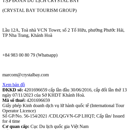
TẬP ĐOÀN DU LỊCH CRYSTAL BAY
(CRYSTAL BAY TOURISM GROUP)
Lầu 12A, Toà nhà VCN Tower, số 2 Tố Hữu, phường Phước Hải,
TP Nha Trang, Khánh Hoà
+84 983 00 80 79 (Whatsapp)
marcom@crystalbay.com
Xem bản đồ
ĐKKD số:
4201696659 cấp lần đầu 30/06/2016, cấp đổi lần thứ 13
ngày 07/11/2023 của Sở KHDT Khánh Hoà.
Mã số thuế:
4201696659
Giấy phép Kinh doanh dịch vụ lữ hành quốc tế (International Tour
Operator Licence)
Số GP/No. 56-154/2021 /CDLQGVN-GP LHQT; Cấp lần/ Issued
for 4 time
Cơ quan cấp:
Cục Du lịch quốc gia Việt Nam