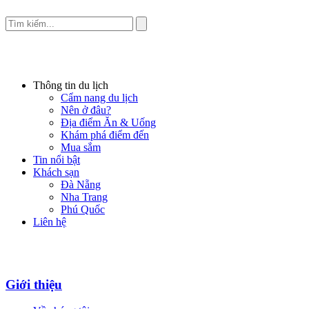
Thông tin du lịch
Cẩm nang du lịch
Nên ở đâu?
Địa điểm Ăn & Uống
Khám phá điểm đến
Mua sắm
Tin nổi bật
Khách sạn
Đà Nẵng
Nha Trang
Phú Quốc
Liên hệ
Giới thiệu