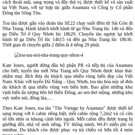
cách thoải mái, sang trọng và đầy thú vị, được thiết kế và sản xuất
tại Việt Nam, với sự hợp tác giữa Anantara và Công ty Cổ phần
Đóng tàu Sông Thu.
Toa tàu được gắn vào đoàn tàu SE22 chạy suốt đêm từ Sài Gòn đi
Nha Trang. Hành khách khởi hành từ ga Nha Trang lúc 14h và đến
ga Diêu Trì ở Quy Nhơn lúc 18h29. Chuyến tàu ngược lại khởi
hành từ ga Diêu Trì lúc 14h15 và đến ga Nha Trang lúc 18h36.
Thời gian di chuyển giữa 2 điểm là 4 tiếng 29 phút.
Kate Jones, người đứng đầu bộ phận PR và tiếp thị của Anantara
cho biết, tuyến tàu mới Nha Trang nối Quy Nhơn được khai thác
nhằm mục đích đưa du khách qua nhiều vùng biển đẹp của Việt
Nam. Khác với tuyến Đà Nẵng – Quy Nhơn, toa tàu hỏa này sẽ đưa
du khách đi qua nhiều vùng ven biển hơn. Bao gồm những khu
vịnh biển ấn tượng bên bờ Biển Đông, ao sen thơ mộng, những khu
vực miền núi, đồng lúa,…
Theo Kate Jones, toa tàu "The Vietage by Anantara" được thiết kế
sang trọng với 6 cabin riêng biệt, mỗi cabin rộng 7,2m2 và có cửa
sổ lớn nhìn ra khung cảnh bên ngoài. Mỗi cabin đều được trang bị
giường đôi, nhà vệ sinh riêng, TV thông minh, Wi-Fi miễn phí và
minibar. Du khách còn được phục vụ trà chiều và bữa tối 4 món