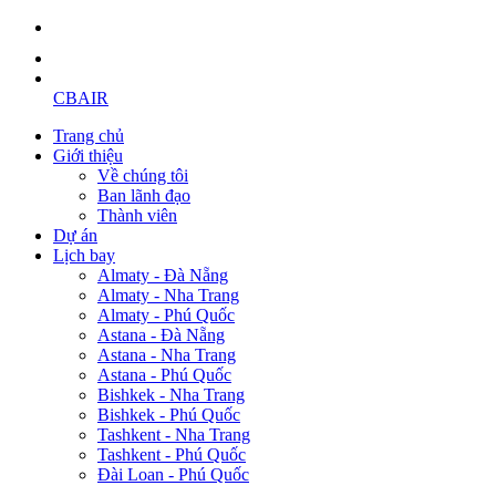
CBAIR
Trang chủ
Giới thiệu
Về chúng tôi
Ban lãnh đạo
Thành viên
Dự án
Lịch bay
Almaty - Đà Nẵng
Almaty - Nha Trang
Almaty - Phú Quốc
Astana - Đà Nẵng
Astana - Nha Trang
Astana - Phú Quốc
Bishkek - Nha Trang
Bishkek - Phú Quốc
Tashkent - Nha Trang
Tashkent - Phú Quốc
Đài Loan - Phú Quốc