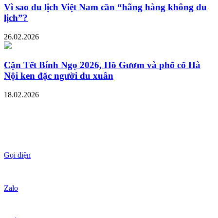
Vì sao du lịch Việt Nam cần “hãng hàng không du
lịch”?
26.02.2026
Cận Tết Bính Ngọ 2026, Hồ Gươm và phố cổ Hà
Nội ken đặc người du xuân
18.02.2026
Gọi điện
Zalo