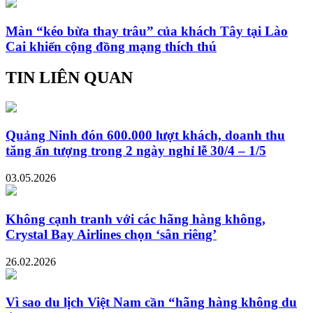
Màn “kéo bừa thay trâu” của khách Tây tại Lào
Cai khiến cộng đồng mạng thích thú
TIN LIÊN QUAN
Quảng Ninh đón 600.000 lượt khách, doanh thu
tăng ấn tượng trong 2 ngày nghỉ lễ 30/4 – 1/5
03.05.2026
Không cạnh tranh với các hãng hàng không,
Crystal Bay Airlines chọn ‘sân riêng’
26.02.2026
Vì sao du lịch Việt Nam cần “hãng hàng không du