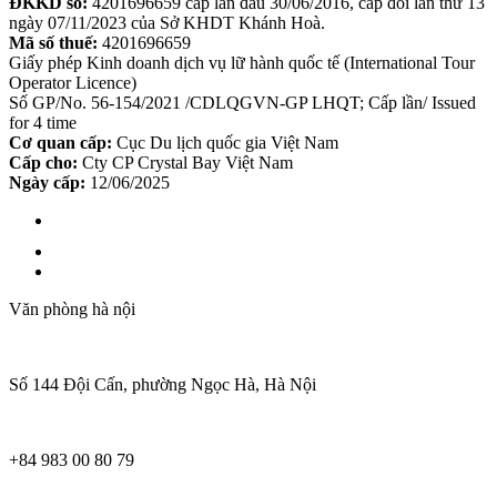
ĐKKD số:
4201696659 cấp lần đầu 30/06/2016, cấp đổi lần thứ 13
ngày 07/11/2023 của Sở KHDT Khánh Hoà.
Mã số thuế:
4201696659
Giấy phép Kinh doanh dịch vụ lữ hành quốc tế (International Tour
Operator Licence)
Số GP/No. 56-154/2021 /CDLQGVN-GP LHQT; Cấp lần/ Issued
for 4 time
Cơ quan cấp:
Cục Du lịch quốc gia Việt Nam
Cấp cho:
Cty CP Crystal Bay Việt Nam
Ngày cấp:
12/06/2025
Văn phòng hà nội
Số 144 Đội Cấn, phường Ngọc Hà, Hà Nội
+84 983 00 80 79