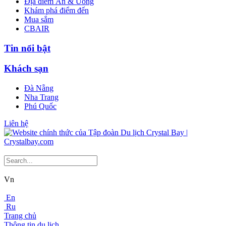
Địa điểm Ăn & Uống
Khám phá điểm đến
Mua sắm
CBAIR
Tin nổi bật
Khách sạn
Đà Nẵng
Nha Trang
Phú Quốc
Liên hệ
Vn
En
Ru
Trang chủ
Thông tin du lịch