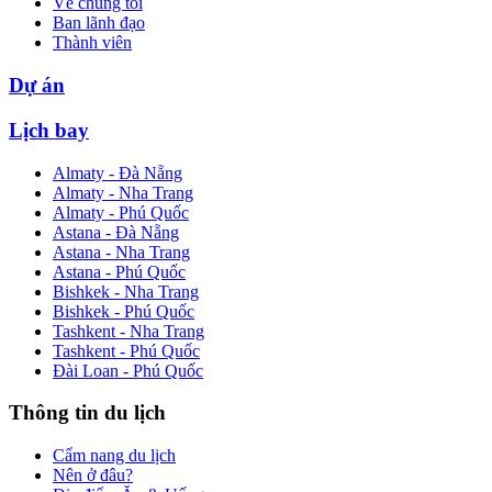
Về chúng tôi
Ban lãnh đạo
Thành viên
Dự án
Lịch bay
Almaty - Đà Nẵng
Almaty - Nha Trang
Almaty - Phú Quốc
Astana - Đà Nẵng
Astana - Nha Trang
Astana - Phú Quốc
Bishkek - Nha Trang
Bishkek - Phú Quốc
Tashkent - Nha Trang
Tashkent - Phú Quốc
Đài Loan - Phú Quốc
Thông tin du lịch
Cẩm nang du lịch
Nên ở đâu?