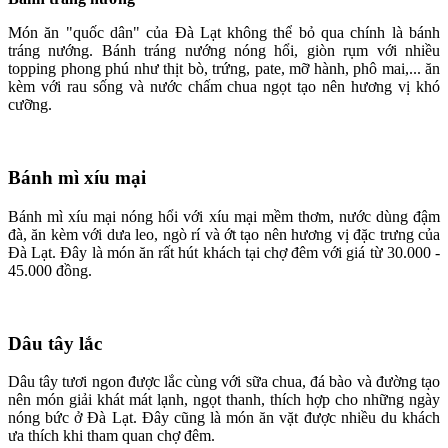
Món ăn "quốc dân" của Đà Lạt không thể bỏ qua chính là bánh
tráng nướng. Bánh tráng nướng nóng hổi, giòn rụm với nhiều
topping phong phú như thịt bò, trứng, pate, mỡ hành, phô mai,... ăn
kèm với rau sống và nước chấm chua ngọt tạo nên hương vị khó
cưỡng.
Bánh mì xíu mại
Bánh mì xíu mại nóng hổi với xíu mại mềm thơm, nước dùng đậm
đà, ăn kèm với dưa leo, ngò rí và ớt tạo nên hương vị đặc trưng của
Đà Lạt. Đây là món ăn rất hút khách tại chợ đêm với giá từ 30.000 -
45.000 đồng.
Dâu tây lắc
Dâu tây tươi ngon được lắc cùng với sữa chua, đá bào và đường tạo
nên món giải khát mát lạnh, ngọt thanh, thích hợp cho những ngày
nóng bức ở Đà Lạt. Đây cũng là món ăn vặt được nhiều du khách
ưa thích khi tham quan chợ đêm.