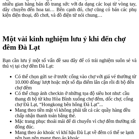
nhiều gian hàng bán đồ trang sức với đa dạng các loại từ vòng tay,
dây chuyền đến hoa tai… Bên cạnh đó, chợ cũng có bán các phụ
kiện điện thoại, đồ chơi, và đồ điện tử nói chung…
Một vài kinh nghiệm lưu ý khi đến chợ
đêm Đà Lạt
Bạn cần lưu ý một số vấn đề sau đây để có trải nghiệm suôn sẻ và
thú vị tại chợ đêm Đà Lạt:
Có thể chọn gửi xe ở trước cổng vào chợ với giá vé thường từ
10.000 đồng/ lượt hoặc một số địa điểm lân cận rồi đi bộ đến
chợ đêm
Có thể chụp ảnh checkin ở những tọa độ siêu hot như: cầu
thang đi bộ từ khu Hòa Bình xuống chợ đêm, dốc chợ, cổng
chợ Đà Lạt, “Hongkong bên hông Đà Lạt”...
Mang theo tiền mặt vì không phải tất cả các quầy hàng đều
chấp nhận thanh toán bằng thẻ.
Mặc trang phục thoải mái để di chuyển vì chợ đêm thường rất
đông đúc.
Mang theo áo khoác vì khí hậu Đà Lạt về đêm có thể se lạnh
nên bạn nên mang theo áo khoác.