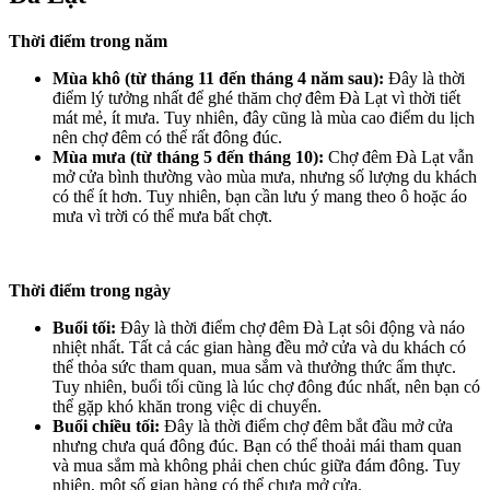
Thời điểm trong năm
Mùa khô (từ tháng 11 đến tháng 4 năm sau):
Đây là thời
điểm lý tưởng nhất để ghé thăm chợ đêm Đà Lạt vì thời tiết
mát mẻ, ít mưa. Tuy nhiên, đây cũng là mùa cao điểm du lịch
nên chợ đêm có thể rất đông đúc.
Mùa mưa (từ tháng 5 đến tháng 10):
Chợ đêm Đà Lạt vẫn
mở cửa bình thường vào mùa mưa, nhưng số lượng du khách
có thể ít hơn. Tuy nhiên, bạn cần lưu ý mang theo ô hoặc áo
mưa vì trời có thể mưa bất chợt.
Thời điểm trong ngày
Buổi tối:
Đây là thời điểm chợ đêm Đà Lạt sôi động và náo
nhiệt nhất. Tất cả các gian hàng đều mở cửa và du khách có
thể thỏa sức tham quan, mua sắm và thưởng thức ẩm thực.
Tuy nhiên, buổi tối cũng là lúc chợ đông đúc nhất, nên bạn có
thể gặp khó khăn trong việc di chuyển.
Buổi chiều tối:
Đây là thời điểm chợ đêm bắt đầu mở cửa
nhưng chưa quá đông đúc. Bạn có thể thoải mái tham quan
và mua sắm mà không phải chen chúc giữa đám đông. Tuy
nhiên, một số gian hàng có thể chưa mở cửa.