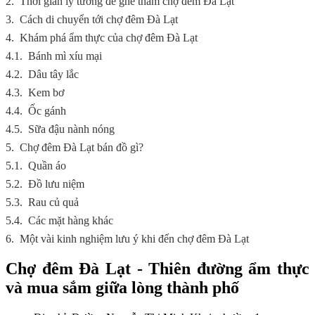
2.
Thời gian lý tưởng để ghé thăm chợ đêm Đà Lạt
3.
Cách di chuyển tới chợ đêm Đà Lạt
4.
Khám phá ẩm thực của chợ đêm Đà Lạt
4.1.
Bánh mì xíu mại
4.2.
Dâu tây lắc
4.3.
Kem bơ
4.4.
Ốc gánh
4.5.
Sữa đậu nành nóng
5.
Chợ đêm Đà Lạt bán đồ gì?
5.1.
Quần áo
5.2.
Đồ lưu niệm
5.3.
Rau củ quả
5.4.
Các mặt hàng khác
6.
Một vài kinh nghiệm lưu ý khi đến chợ đêm Đà Lạt
Chợ đêm Đà Lạt - Thiên đường ẩm thực
và mua sắm giữa lòng thành phố