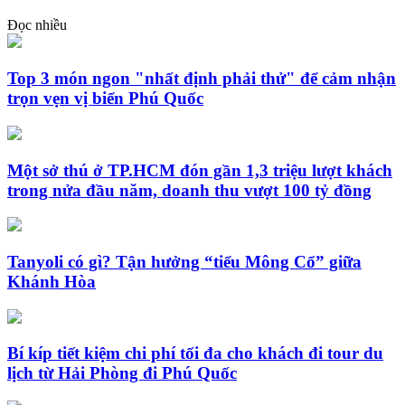
Đọc nhiều
Top 3 món ngon "nhất định phải thử" để cảm nhận
trọn vẹn vị biển Phú Quốc
Một sở thú ở TP.HCM đón gần 1,3 triệu lượt khách
trong nửa đầu năm, doanh thu vượt 100 tỷ đồng
Tanyoli có gì? Tận hưởng “tiểu Mông Cổ” giữa
Khánh Hòa
Bí kíp tiết kiệm chi phí tối đa cho khách đi tour du
lịch từ Hải Phòng đi Phú Quốc