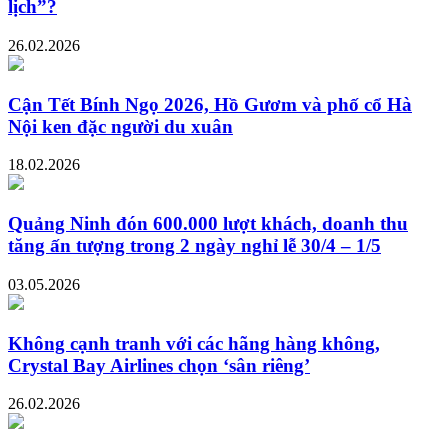
lịch”?
26.02.2026
Cận Tết Bính Ngọ 2026, Hồ Gươm và phố cổ Hà
Nội ken đặc người du xuân
18.02.2026
Quảng Ninh đón 600.000 lượt khách, doanh thu
tăng ấn tượng trong 2 ngày nghỉ lễ 30/4 – 1/5
03.05.2026
Không cạnh tranh với các hãng hàng không,
Crystal Bay Airlines chọn ‘sân riêng’
26.02.2026