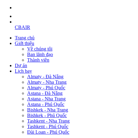
CBAIR
Trang chủ
Giới thiệu
Về chúng tôi
Ban lãnh đạo
Thành viên
Dự án
Lịch bay
Almaty - Đà Nẵng
Almaty - Nha Trang
Almaty - Phú Quốc
Astana - Đà Nẵng
Astana - Nha Trang
Astana - Phú Quốc
Bishkek - Nha Trang
Bishkek - Phú Quốc
Tashkent - Nha Trang
Tashkent - Phú Quốc
Đài Loan - Phú Quốc