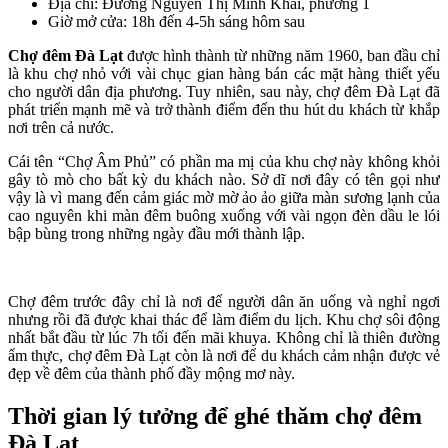
Địa chỉ: Đường Nguyễn Thị Minh Khai, phường 1
Giờ mở cửa: 18h đến 4-5h sáng hôm sau
Chợ đêm Đà Lạt
được hình thành từ những năm 1960, ban đầu chỉ
là khu chợ nhỏ với vài chục gian hàng bán các mặt hàng thiết yếu
cho người dân địa phương. Tuy nhiên, sau này, chợ đêm Đà Lạt đã
phát triển mạnh mẽ và trở thành điểm đến thu hút du khách từ khắp
nơi trên cả nước.
Cái tên “Chợ Âm Phủ” có phần ma mị của khu chợ này không khỏi
gây tò mò cho bất kỳ du khách nào. Sở dĩ nơi đây có tên gọi như
vậy là vì mang đến cảm giác mờ mờ ảo ảo giữa màn sương lạnh của
cao nguyên khi màn đêm buông xuống với vài ngọn đèn dầu le lói
bập bùng trong những ngày đầu mới thành lập.
Chợ đêm trước đây chỉ là nơi để người dân ăn uống và nghỉ ngơi
nhưng rồi đã được khai thác để làm điểm du lịch. Khu chợ sôi động
nhất bắt đầu từ lúc 7h tối đến mãi khuya. Không chỉ là thiên đường
ẩm thực, chợ đêm Đà Lạt còn là nơi để du khách cảm nhận được vẻ
đẹp về đêm của thành phố đầy mộng mơ này.
Thời gian lý tưởng để ghé thăm chợ đêm
Đà Lạt