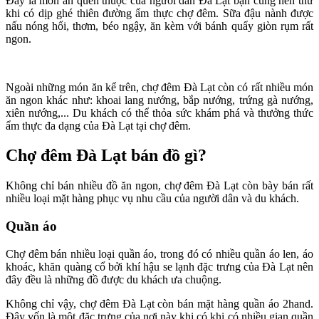
Đây là món ăn quen thuộc của người dân Đà Lạt bạn cũng nên thử
khi có dịp ghé thiên đường ẩm thực chợ đêm. Sữa đậu nành được
nấu nóng hổi, thơm, béo ngậy, ăn kèm với bánh quẩy giòn rụm rất
ngon.
Ngoài những món ăn kể trên, chợ đêm Đà Lạt còn có rất nhiều món
ăn ngon khác như: khoai lang nướng, bắp nướng, trứng gà nướng,
xiên nướng,... Du khách có thể thỏa sức khám phá và thưởng thức
ẩm thực đa dạng của Đà Lạt tại chợ đêm.
Chợ đêm Đà Lạt bán đồ gì?
Không chỉ bán nhiều đồ ăn ngon, chợ đêm Đà Lạt còn bày bán rất
nhiều loại mặt hàng phục vụ nhu cầu của người dân và du khách.
Quần áo
Chợ đêm bán nhiều loại quần áo, trong đó có nhiều quần áo len, áo
khoác, khăn quàng cổ bởi khí hậu se lạnh đặc trưng của Đà Lạt nên
đây đều là những đồ được du khách ưa chuộng.
Không chỉ vậy, chợ đêm Đà Lạt còn bán mặt hàng quần áo 2hand.
Đây vốn là một đặc trưng của nơi này khi có khi có nhiều gian quần