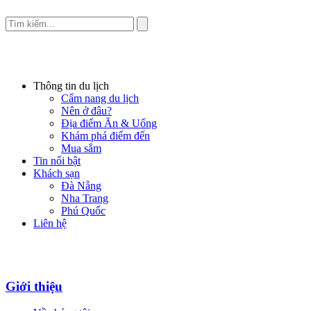
Thông tin du lịch
Cẩm nang du lịch
Nên ở đâu?
Địa điểm Ăn & Uống
Khám phá điểm đến
Mua sắm
Tin nổi bật
Khách sạn
Đà Nẵng
Nha Trang
Phú Quốc
Liên hệ
Giới thiệu