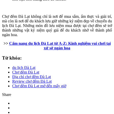
Chợ đêm Đà Lạt không chỉ là nơi để mua sắm, ẩm thực và giải trí,
mà còn là nơi để du khách lưu giữ những kỷ niệm đẹp về chuyến du
lịch Đà Lạt. Những món đồ lưu niệm mua được tại chợ đêm sẽ trở
thành những vật kỷ niệm quý giá để du khách nhớ về thành phố
ngàn hoa.
>>
Cẩm nang du lịch Đà Lạt từ A-Z: Kinh nghiệm vui chơi tại
xứ sở ngàn hoa
Từ khóa:
du lịch Đà Lạt
Chợ đêm Đà Lạt
Địa chỉ chợ đêm Đà Lạt
Review chợ đêm Đà Lạt
Chợ đêm Đà Lạt mở đến mấy giờ
Share