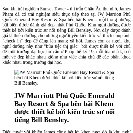
Sau khi trải nghiệm Sunset Tower - thị trấn Châu Âu thu nhỏ, James
Pham đã có trải nghiệm siêu thực tiếp theo tại JW Marriott Phú
Quốc Emerald Bay Resort & Spa bên bãi Khem - một trong những
bãi biển được đánh giá đẹp nhất Phú Quốc. Khu nghỉ dưỡng được
thiết kế bởi kiến trúc sư nổi tiếng Bill Bensley. Nơi đây được đánh
giá là thiên đường cho những người yêu kiến trúc và thích chụp ảnh
"check in" đẹp để đăng lên mạng xã hội. James còn ca ngợi, khu
nghỉ dưỡng này như "bữa tiệc thị giác" bởi được thiết kế với chủ
đề một trường đại học hư cấu ở Pháp thế kỷ 19, mỗi tòa nhà lại có
một vẻ đẹp khác nhau giống như việc chia chủ đề các phân khoa
khác nhau trong trường đại học.
JW Marriott Phú Quốc Emerald
Bay Resort & Spa bên bãi Khem
được thiết kế bởi kiến trúc sư nổi
tiếng Bill Bensley.
Điều tuyệt vời khiến James cũng hết lời khen ngợi đó là khu nghỉ