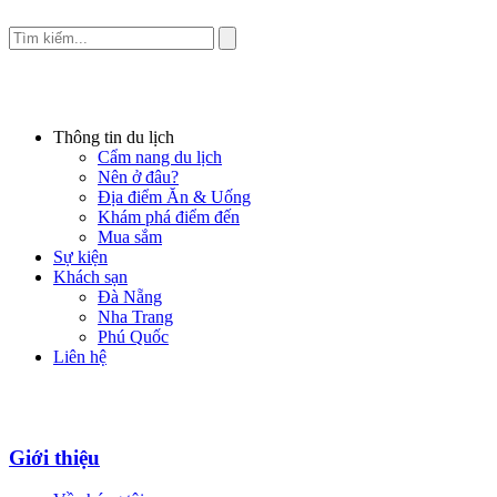
Thông tin du lịch
Cẩm nang du lịch
Nên ở đâu?
Địa điểm Ăn & Uống
Khám phá điểm đến
Mua sắm
Sự kiện
Khách sạn
Đà Nẵng
Nha Trang
Phú Quốc
Liên hệ
Giới thiệu