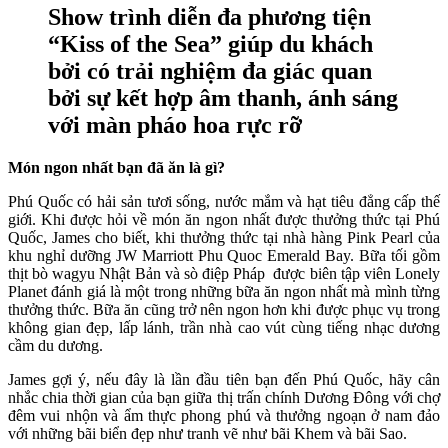
Show trình diễn đa phương tiện
“Kiss of the Sea” giúp du khách
bởi có trải nghiệm đa giác quan
bởi sự kết hợp âm thanh, ánh sáng
với màn pháo hoa rực rỡ
Món ngon nhất bạn đã ăn là gì?
Phú Quốc có hải sản tươi sống, nước mắm và hạt tiêu đẳng cấp thế
giới. Khi được hỏi về món ăn ngon nhất được thưởng thức tại Phú
Quốc, James cho biết, khi thưởng thức tại nhà hàng Pink Pearl của
khu nghỉ dưỡng JW Marriott Phu Quoc Emerald Bay. Bữa tối gồm
thịt bò wagyu Nhật Bản và sò điệp Pháp được biên tập viên Lonely
Planet đánh giá là một trong những bữa ăn ngon nhất mà mình từng
thưởng thức. Bữa ăn cũng trở nên ngon hơn khi được phục vụ trong
không gian đẹp, lấp lánh, trần nhà cao vút cùng tiếng nhạc dương
cầm du dương.
James gợi ý, nếu đây là lần đầu tiên bạn đến Phú Quốc, hãy cân
nhắc chia thời gian của bạn giữa thị trấn chính Dương Đông với chợ
đêm vui nhộn và ẩm thực phong phú và thưởng ngoạn ở nam đảo
với những bãi biển đẹp như tranh vẽ như bãi Khem và bãi Sao.