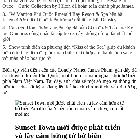
trần nhà vòm và bể bơi vô cực nhìn ra đại dương, La Festa Phu
Quoc – Curio Collection by Hilton đã hoàn toàn chinh phục James.
3.
JW Marriott Phú Quốc Emerald Bay Resort & Spa bên bãi
Khem được thiết kế bởi kiến trúc sư nổi tiếng Bill Bensley.
4.
Cáp treo Hòn Thơm - tuyến cáp dài gần 8km được Tổ chức Kỷ
lục Guinness công nhận là cáp treo 3 dây không dừng dài nhất thế
giới
5.
Show trình diễn đa phương tiện “Kiss of the Sea” giúp du khách
bởi có trải nghiệm đa giác quan bởi sự kết hợp âm thanh, ánh sáng
với màn pháo hoa rực rỡ
Biên tập viên điểm đến của Lonely Planet, James Pham, gần đây đã
có chuyến đi đến Phú Quốc, một hòn đảo nằm ngoài khơi bờ biển
phía Nam Việt Nam. Tại đây, anh chia sẻ một số mẹo và thông tin
hữu ích cho bất kỳ ai đang lên kế hoạch cho một chuyến đi tương
tự.
Sunset Town mới được phát triển
và lấy cảm hứng từ bờ biển