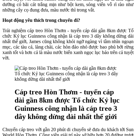
dưỡng có bãi cát trắng mịn như bột kem, sóng viển vỗ rì rào như
những cây cọ đung đưa, màu nước thì trong vắt.
Hoạt động yêu thích trong chuyến đi?
Trải nghiệm cáp treo Hòn Thơm - tuyến cáp dài gần 8km được Tổ
chức Kỷ lục Guinness công nhận là cáp treo 3 dây không dừng dài
nhất thế giới, James cũng không khỏi ngỡ ngàng vì tầm nhìn ngoạn
mục, các tàu cá, làng chài, các hòn đảo nhỏ được bao phủ bởi rừng
xanh tốt và hơn cả là màu nước biển xanh ngọc lục bảo trên cả tuyệt
vời.
Cáp treo Hòn Thơm - tuyến cáp
dài gần 8km được Tổ chức Kỷ lục
Guinness công nhận là cáp treo 3
dây không dừng dài nhất thế giới
Chuyến cáp treo với gần 20 phút di chuyển sẽ đưa du khách tới Sun
World Hòn Thơm. Công viên giải trí này sở hữu hơn 20 đường trượt