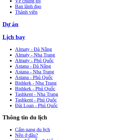
Về chúng tôi
Ban lãnh đạo
Thành viên
Dự án
Lịch bay
Almaty - Đà Nẵng
Almaty - Nha Trang
Almaty - Phú Quốc
Astana - Đà Nẵng
Astana - Nha Trang
Astana - Phú Quốc
Bishkek - Nha Trang
Bishkek - Phú Quốc
Tashkent - Nha Trang
Tashkent - Phú Quốc
Đài Loan - Phú Quốc
Thông tin du lịch
Cẩm nang du lịch
Nên ở đâu?