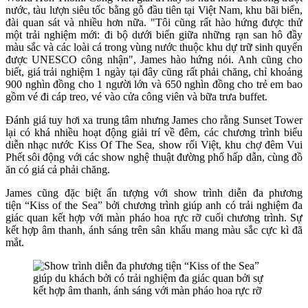
nước, tàu lượn siêu tốc bằng gỗ đầu tiên tại Việt Nam, khu bãi biển,
đài quan sát và nhiều hơn nữa. "Tôi cũng rất hào hứng được thử
một trải nghiệm mới: đi bộ dưới biển giữa những rạn san hô đầy
màu sắc và các loài cá trong vùng nước thuộc khu dự trữ sinh quyển
được UNESCO công nhận", James hào hứng nói. Anh cũng cho
biết, giá trải nghiệm 1 ngày tại đây cũng rất phải chăng, chỉ khoảng
900 nghìn đồng cho 1 người lớn và 650 nghìn đồng cho trẻ em bao
gồm vé đi cáp treo, vé vào cửa công viên và bữa trưa buffet.
Đánh giá tuy hơi xa trung tâm nhưng James cho rằng Sunset Tower
lại có khá nhiều hoạt động giải trí về đêm, các chương trình biểu
diễn nhạc nước Kiss Of The Sea, show rối Việt, khu chợ đêm Vui
Phết sôi động với các show nghệ thuật đường phố hấp dẫn, cùng đồ
ăn có giá cả phải chăng.
James cũng đặc biệt ấn tượng với show trình diễn đa phương
tiện “Kiss of the Sea” bởi chương trình giúp anh có trải nghiệm đa
giác quan kết hợp với màn pháo hoa rực rỡ cuối chương trình. Sự
kết hợp âm thanh, ánh sáng trên sân khấu mang màu sắc cực kì đã
mắt.