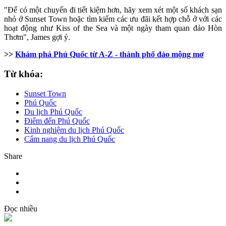
"Để có một chuyến đi tiết kiệm hơn, hãy xem xét một số khách sạn
nhỏ ở Sunset Town hoặc tìm kiếm các ưu đãi kết hợp chỗ ở với các
hoạt động như Kiss of the Sea và một ngày tham quan đảo Hòn
Thơm", James gợi ý.
>>
Khám phá Phú Quốc từ A-Z - thành phố đảo mộng mơ
Từ khóa:
Sunset Town
Phú Quốc
Du lịch Phú Quốc
Điểm đến Phú Quốc
Kinh nghiệm du lịch Phú Quốc
Cẩm nang du lịch Phú Quốc
Share
Đọc nhiều