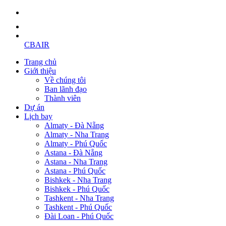
CBAIR
Trang chủ
Giới thiệu
Về chúng tôi
Ban lãnh đạo
Thành viên
Dự án
Lịch bay
Almaty - Đà Nẵng
Almaty - Nha Trang
Almaty - Phú Quốc
Astana - Đà Nẵng
Astana - Nha Trang
Astana - Phú Quốc
Bishkek - Nha Trang
Bishkek - Phú Quốc
Tashkent - Nha Trang
Tashkent - Phú Quốc
Đài Loan - Phú Quốc