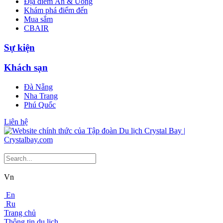
Địa điểm Ăn & Uống
Khám phá điểm đến
Mua sắm
CBAIR
Sự kiện
Khách sạn
Đà Nẵng
Nha Trang
Phú Quốc
Liên hệ
Vn
En
Ru
Trang chủ
Thông tin du lịch