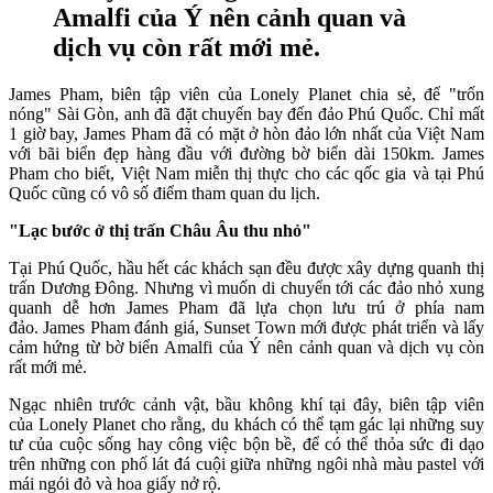
Amalfi của Ý nên cảnh quan và
dịch vụ còn rất mới mẻ.
James Pham, biên tập viên của Lonely Planet chia sẻ, để "trốn
nóng" Sài Gòn, anh đã đặt chuyến bay đến đảo Phú Quốc. Chỉ mất
1 giờ bay, James Pham đã có mặt ở hòn đảo lớn nhất của Việt Nam
với bãi biển đẹp hàng đầu với đường bờ biển dài 150km. James
Pham cho biết, Việt Nam miễn thị thực cho các qốc gia và tại Phú
Quốc cũng có vô số điểm tham quan du lịch.
"Lạc bước ở thị trấn Châu Âu thu nhỏ"
Tại Phú Quốc, hầu hết các khách sạn đều được xây dựng quanh thị
trấn Dương Đông. Nhưng vì muốn di chuyển tới các đảo nhỏ xung
quanh dễ hơn James Pham đã lựa chọn lưu trú ở phía nam
đảo. James Pham đánh giá, Sunset Town mới được phát triển và lấy
cảm hứng từ bờ biển Amalfi của Ý nên cảnh quan và dịch vụ còn
rất mới mẻ.
Ngạc nhiên trước cảnh vật, bầu không khí tại đây, biên tập viên
của Lonely Planet cho rằng, du khách có thể tạm gác lại những suy
tư của cuộc sống hay công việc bộn bề, để có thể thỏa sức đi dạo
trên những con phố lát đá cuội giữa những ngôi nhà màu pastel với
mái ngói đỏ và hoa giấy nở rộ.