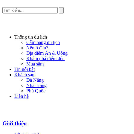
Thông tin du lịch
Cẩm nang du lịch
Nên ở đâu?
Địa điểm Ăn & Uống
Khám phá điểm đến
Mua sắm
Tin nổi bật
Khách sạn
Đà Nẵng
Nha Trang
Phú Quốc
Liên hệ
Giới thiệu