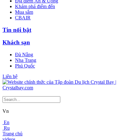
Địa điểm Ăn & Uống
Khám phá điểm đến
Mua sắm
CBAIR
Tin nổi bật
Khách sạn
Đà Nẵng
Nha Trang
Phú Quốc
Liên hệ
Vn
En
Ru
Trang chủ
videos