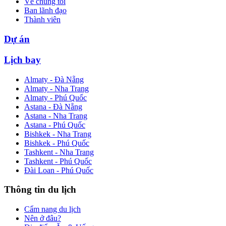
Về chúng tôi
Ban lãnh đạo
Thành viên
Dự án
Lịch bay
Almaty - Đà Nẵng
Almaty - Nha Trang
Almaty - Phú Quốc
Astana - Đà Nẵng
Astana - Nha Trang
Astana - Phú Quốc
Bishkek - Nha Trang
Bishkek - Phú Quốc
Tashkent - Nha Trang
Tashkent - Phú Quốc
Đài Loan - Phú Quốc
Thông tin du lịch
Cẩm nang du lịch
Nên ở đâu?