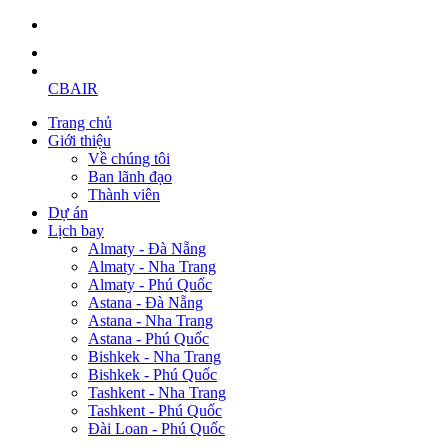
CBAIR
Trang chủ
Giới thiệu
Về chúng tôi
Ban lãnh đạo
Thành viên
Dự án
Lịch bay
Almaty - Đà Nẵng
Almaty - Nha Trang
Almaty - Phú Quốc
Astana - Đà Nẵng
Astana - Nha Trang
Astana - Phú Quốc
Bishkek - Nha Trang
Bishkek - Phú Quốc
Tashkent - Nha Trang
Tashkent - Phú Quốc
Đài Loan - Phú Quốc