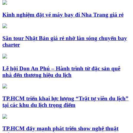
Kinh nghiệm đặt vé máy bay đi Nha Trang giá rẻ
Săn tour Nhật Bản giá rẻ nhờ làn sóng chuyến bay
charter
Lễ hội Don An Phú – Hành trình từ đặc sản quê
nhà đến thương hiệu du lịch
TP.HCM triển khai lực lượng “Trật tự viên du lịch”
tại các khu du lịch trọng điểm
TP.HCM đẩy mạnh phát triển show nghệ thuật