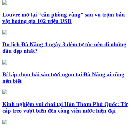
Louvre mở lại “căn phòng vàng” sau vụ trộm báu
vật hoàng gia 102 triệu USD
Du lịch Đà Nẵng 4 ngày 3 đêm tự túc nên đi những
đâu đẹp nhất?
Bí kíp chọn hải sản tươi ngon tại Đà Nẵng ai cũng
nên biết
Kinh nghiệm vui chơi tại Hòn Thơm Phú Quốc: Từ
cáp treo vượt biển đến công viên nước hiện đại