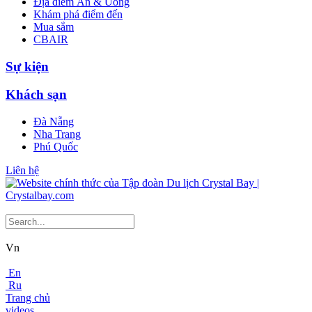
Địa điểm Ăn & Uống
Khám phá điểm đến
Mua sắm
CBAIR
Sự kiện
Khách sạn
Đà Nẵng
Nha Trang
Phú Quốc
Liên hệ
Vn
En
Ru
Trang chủ
videos