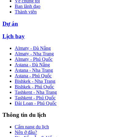
Về chúng tôi
Ban lãnh đạo
Thành viên
Dự án
Lịch bay
Almaty - Đà Nẵng
Almaty - Nha Trang
Almaty - Phú Quốc
Astana - Đà Nẵng
Astana - Nha Trang
Astana - Phú Quốc
Bishkek - Nha Trang
Bishkek - Phú Quốc
Tashkent - Nha Trang
Tashkent - Phú Quốc
Đài Loan - Phú Quốc
Thông tin du lịch
Cẩm nang du lịch
Nên ở đâu?