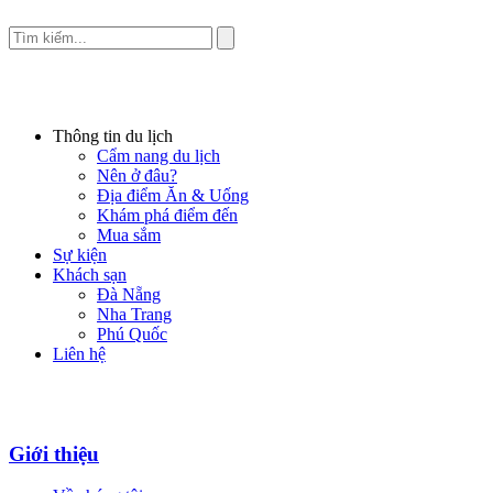
Thông tin du lịch
Cẩm nang du lịch
Nên ở đâu?
Địa điểm Ăn & Uống
Khám phá điểm đến
Mua sắm
Sự kiện
Khách sạn
Đà Nẵng
Nha Trang
Phú Quốc
Liên hệ
Giới thiệu