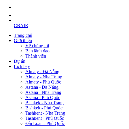
CBAIR
Trang chủ
Giới thiệu
Về chúng tôi
Ban lãnh đạo
Thành viên
Dự án
Lịch bay
Almaty - Đà Nẵng
Almaty - Nha Trang
Almaty - Phú Quốc
Astana - Đà Nẵng
Astana - Nha Trang
Astana - Phú Quốc
Bishkek - Nha Trang
Bishkek - Phú Quốc
Tashkent - Nha Trang
Tashkent - Phú Quốc
Đài Loan - Phú Quốc