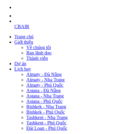
CBAIR
Trang chủ
Giới thiệu
Về chúng tôi
Ban lãnh đạo
Thành viên
Dự án
Lịch bay
Almaty - Đà Nẵng
Almaty - Nha Trang
Almaty - Phú Quốc
Astana - Đà Nẵng
Astana - Nha Trang
Astana - Phú Quốc
Bishkek - Nha Trang
Bishkek - Phú Quốc
Tashkent - Nha Trang
Tashkent - Phú Quốc
Đài Loan - Phú Quốc