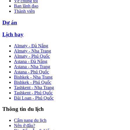
Về chúng tôi
Ban lãnh đạo
Thành viên
Dự án
Lịch bay
Almaty - Đà Nẵng
Almaty - Nha Trang
Almaty - Phú Quốc
Astana - Đà Nẵng
Astana - Nha Trang
Astana - Phú Quốc
Bishkek - Nha Trang
Bishkek - Phú Quốc
Tashkent - Nha Trang
Tashkent - Phú Quốc
Đài Loan - Phú Quốc
Thông tin du lịch
Cẩm nang du lịch
Nên ở đâu?