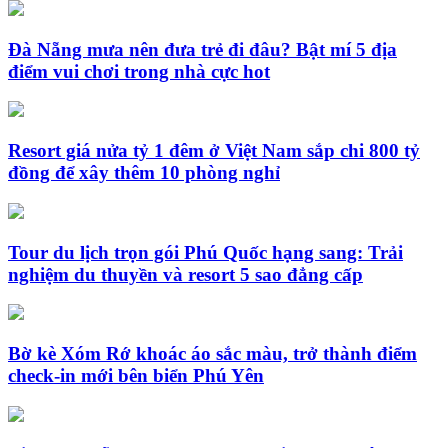
Đà Nẵng mưa nên đưa trẻ đi đâu? Bật mí 5 địa
điểm vui chơi trong nhà cực hot
Resort giá nửa tỷ 1 đêm ở Việt Nam sắp chi 800 tỷ
đồng để xây thêm 10 phòng nghỉ
Tour du lịch trọn gói Phú Quốc hạng sang: Trải
nghiệm du thuyền và resort 5 sao đẳng cấp
Bờ kè Xóm Rớ khoác áo sắc màu, trở thành điểm
check-in mới bên biển Phú Yên