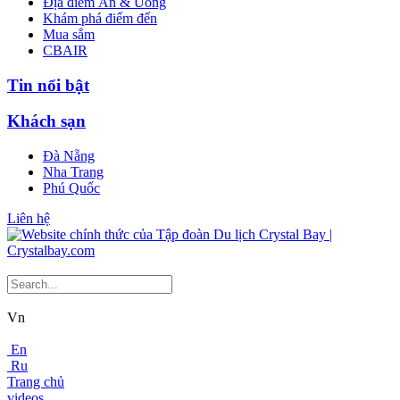
Địa điểm Ăn & Uống
Khám phá điểm đến
Mua sắm
CBAIR
Tin nổi bật
Khách sạn
Đà Nẵng
Nha Trang
Phú Quốc
Liên hệ
Vn
En
Ru
Trang chủ
videos