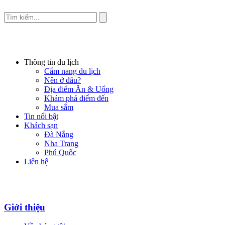
Thông tin du lịch
Cẩm nang du lịch
Nên ở đâu?
Địa điểm Ăn & Uống
Khám phá điểm đến
Mua sắm
Tin nổi bật
Khách sạn
Đà Nẵng
Nha Trang
Phú Quốc
Liên hệ
Giới thiệu