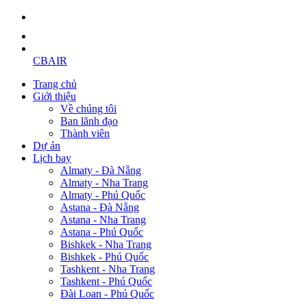
CBAIR
Trang chủ
Giới thiệu
Về chúng tôi
Ban lãnh đạo
Thành viên
Dự án
Lịch bay
Almaty - Đà Nẵng
Almaty - Nha Trang
Almaty - Phú Quốc
Astana - Đà Nẵng
Astana - Nha Trang
Astana - Phú Quốc
Bishkek - Nha Trang
Bishkek - Phú Quốc
Tashkent - Nha Trang
Tashkent - Phú Quốc
Đài Loan - Phú Quốc