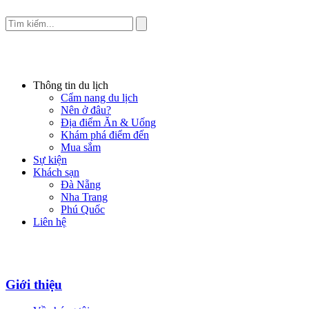
Thông tin du lịch
Cẩm nang du lịch
Nên ở đâu?
Địa điểm Ăn & Uống
Khám phá điểm đến
Mua sắm
Sự kiện
Khách sạn
Đà Nẵng
Nha Trang
Phú Quốc
Liên hệ
Giới thiệu