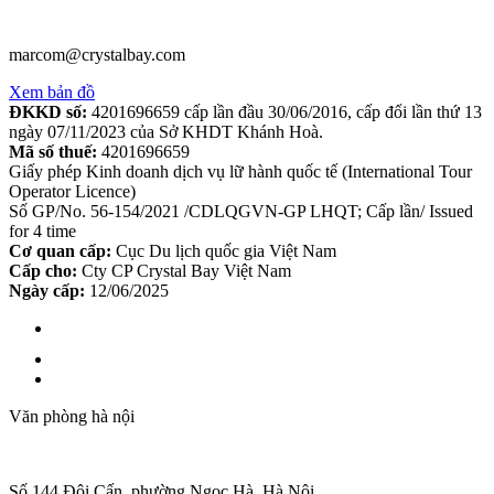
marcom@crystalbay.com
Xem bản đồ
ĐKKD số:
4201696659 cấp lần đầu 30/06/2016, cấp đổi lần thứ 13
ngày 07/11/2023 của Sở KHDT Khánh Hoà.
Mã số thuế:
4201696659
Giấy phép Kinh doanh dịch vụ lữ hành quốc tế (International Tour
Operator Licence)
Số GP/No. 56-154/2021 /CDLQGVN-GP LHQT; Cấp lần/ Issued
for 4 time
Cơ quan cấp:
Cục Du lịch quốc gia Việt Nam
Cấp cho:
Cty CP Crystal Bay Việt Nam
Ngày cấp:
12/06/2025
Văn phòng hà nội
Số 144 Đội Cấn, phường Ngọc Hà, Hà Nội