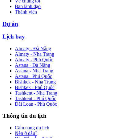
Về chúng tôi
Ban lãnh đạo
Thành viên
Dự án
Lịch bay
Almaty - Đà Nẵng
Almaty - Nha Trang
Almaty - Phú Quốc
Astana - Đà Nẵng
Astana - Nha Trang
Astana - Phú Quốc
Bishkek - Nha Trang
Bishkek - Phú Quốc
Tashkent - Nha Trang
Tashkent - Phú Quốc
Đài Loan - Phú Quốc
Thông tin du lịch
Cẩm nang du lịch
Nên ở đâu?