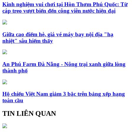
Kinh nghiệm vui chơi tại Hòn Thơm Phú Quốc: Từ
cáp treo vượt biển đến công viên nước hiện đại
Giữa cao điểm hè, giá vé máy bay nội địa "hạ
nhiệt" sâu hiếm thấy
An Phú Farm Đà Nẵng - Nông trại xanh giữa lòng
thành phố
Hộ chiếu Việt Nam giảm 3 bậc trên bảng xếp hạng
toàn cầu
TIN LIÊN QUAN