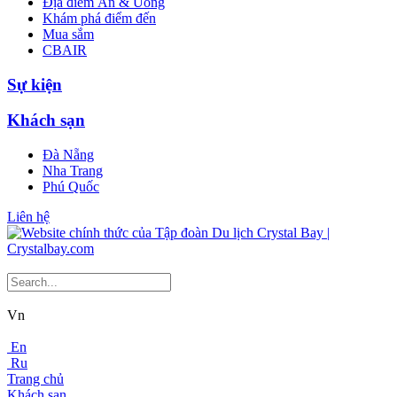
Địa điểm Ăn & Uống
Khám phá điểm đến
Mua sắm
CBAIR
Sự kiện
Khách sạn
Đà Nẵng
Nha Trang
Phú Quốc
Liên hệ
Vn
En
Ru
Trang chủ
Khách sạn