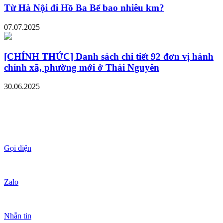
Từ Hà Nội đi Hồ Ba Bể bao nhiêu km?
07.07.2025
[CHÍNH THỨC] Danh sách chi tiết 92 đơn vị hành
chính xã, phường mới ở Thái Nguyên
30.06.2025
Gọi điện
Zalo
Nhắn tin