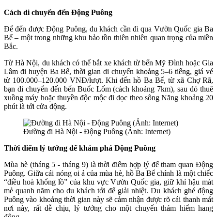
Cách di chuyển đến Động Puông
Để đến được Động Puông, du khách cần đi qua Vườn Quốc gia Ba
Bể – một trong những khu bảo tồn thiên nhiên quan trọng của miền
Bắc.
Từ Hà Nội, du khách có thể bắt xe khách từ bến Mỹ Đình hoặc Gia
Lâm đi huyện Ba Bể, thời gian di chuyển khoảng 5–6 tiếng, giá vé
từ 100.000–120.000 VNĐ/lượt. Khi đến hồ Ba Bể, từ xã Chợ Rã,
bạn di chuyển đến bến Buốc Lốm (cách khoảng 7km), sau đó thuê
xuồng máy hoặc thuyền độc mộc đi dọc theo sông Năng khoảng 20
phút là tới cửa động.
Đường đi Hà Nội - Động Puông (Ảnh: Internet)
Thời điểm lý tưởng để khám phá Động Puông
Mùa hè (tháng 5 - tháng 9) là thời điểm hợp lý để tham quan Động
Puông. Giữa cái nóng oi ả của mùa hè, hồ Ba Bể chính là một chiếc
“điều hoà khổng lồ” của khu vực Vườn Quốc gia, giữ khí hậu mát
mẻ quanh năm cho du khách tới để giải nhiệt. Du khách ghé động
Puông vào khoảng thời gian này sẽ cảm nhận được rõ cái thanh mát
nơi này, rất dễ chịu, lý tưởng cho một chuyến thám hiểm hang
động.