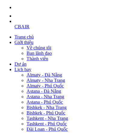
CBAIR
Trang chủ
Giới thiệu
Về chúng tôi
Ban lãnh đạo
Thành viên
Dự án
Lịch bay
Almaty - Đà Nẵng
Almaty - Nha Trang
Almaty - Phú Quốc
Astana - Đà Nẵng
Astana - Nha Trang
Astana - Phú Quốc
Bishkek - Nha Trang
Bishkek - Phú Quốc
Tashkent - Nha Trang
Tashkent - Phú Quốc
Đài Loan - Phú Quốc