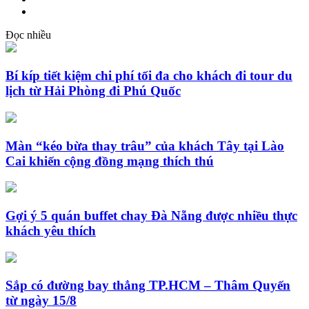
Đọc nhiều
Bí kíp tiết kiệm chi phí tối đa cho khách đi tour du
lịch từ Hải Phòng đi Phú Quốc
Màn “kéo bừa thay trâu” của khách Tây tại Lào
Cai khiến cộng đồng mạng thích thú
Gợi ý 5 quán buffet chay Đà Nẵng được nhiều thực
khách yêu thích
Sắp có đường bay thẳng TP.HCM – Thâm Quyến
từ ngày 15/8