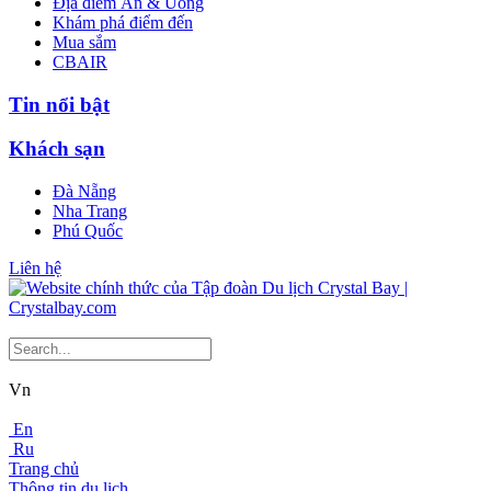
Địa điểm Ăn & Uống
Khám phá điểm đến
Mua sắm
CBAIR
Tin nổi bật
Khách sạn
Đà Nẵng
Nha Trang
Phú Quốc
Liên hệ
Vn
En
Ru
Trang chủ
Thông tin du lịch