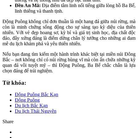
Đền An Mã:
Địa điểm tâm linh nổi tiếng giữa lòng hồ Ba Bể,
linh thiêng và thanh tịnh.
Động Puông không chỉ đơn thuần là một hang đá giữa núi rừng, mà
còn là minh chứng sống động cho sự sáng tạo kỳ diệu của thiên
nhiên. Với vẻ đẹp hoang sơ, kỳ bí và giá trị sinh học, địa chất độc
đáo, đây xứng đáng là điểm dừng chân lý tưởng cho những ai đam
mê du lịch khám phá và yêu thiên nhiên.
Nếu bạn đang tìm kiếm một hành trình khác biệt tại miền núi Đông
Bắc – nơi không chỉ có núi rừng hùng vĩ mà còn ẩn chứa những kỳ
quan đá vôi tuyệt mỹ – thì Động Puông, Ba Bể chắc chắn là lựa
chọn đáng để trải nghiệm.
Từ khóa:
Động Puông Bắc Kạn
Động Puông
Du lịch Bắc Kạn
Du lịch Thái Nguyên
Share