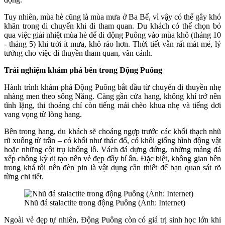
Tuy nhiên, mùa hè cũng là mùa mưa ở Ba Bể, vì vậy có thể gây khó
khăn trong di chuyển khi đi tham quan. Du khách có thể chọn bỏ
qua việc giải nhiệt mùa hè để đi động Puông vào mùa khô (tháng 10
- tháng 5) khi trời ít mưa, khô ráo hơn. Thời tiết vẫn rất mát mẻ, lý
tưởng cho việc đi thuyền tham quan, vãn cảnh.
Trải nghiệm khám phá bên trong Động Puông
Hành trình khám phá Động Puông bắt đầu từ chuyến đi thuyền nhẹ
nhàng men theo sông Năng. Càng gần cửa hang, không khí trở nên
tĩnh lặng, thi thoảng chỉ còn tiếng mái chèo khua nhẹ và tiếng dơi
vang vọng từ lòng hang.
Bên trong hang, du khách sẽ choáng ngợp trước các khối thạch nhũ
rũ xuống từ trần – có khối như thác đổ, có khối giống hình động vật
hoặc những cột trụ khổng lồ. Vách đá dựng đứng, những mảng đá
xếp chồng kỳ dị tạo nên vẻ đẹp đầy bí ẩn. Đặc biệt, không gian bên
trong khá tối nên đèn pin là vật dụng cần thiết để bạn quan sát rõ
từng chi tiết.
Nhũ đá stalactite trong động Puông (Ảnh: Internet)
Ngoài vẻ đẹp tự nhiên, Động Puông còn có giá trị sinh học lớn khi