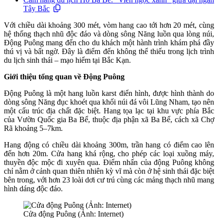
Tây Bắc
Với chiều dài khoảng 300 mét, vòm hang cao tới hơn 20 mét, cùng
hệ thống thạch nhũ độc đáo và dòng sông Năng luồn qua lòng núi,
Động Puông mang đến cho du khách một hành trình khám phá đầy
thú vị và bất ngờ. Đây là điểm đến không thể thiếu trong lịch trình
du lịch sinh thái – mạo hiểm tại Bắc Kạn.
Giới thiệu tổng quan về Động Puông
Động Puông là một hang luồn karst điển hình, được hình thành do
dòng sông Năng đục khoét qua khối núi đá vôi Lũng Nham, tạo nên
một cấu trúc địa chất đặc biệt. Hang tọa lạc tại khu vực phía Bắc
của Vườn Quốc gia Ba Bể, thuộc địa phận xã Ba Bể, cách xã Chợ
Rã khoảng 5–7km.
Hang động có chiều dài khoảng 300m, trần hang có điểm cao lên
đến hơn 20m. Cửa hang khá rộng, cho phép các loại xuồng máy,
thuyền độc mộc đi xuyên qua. Điểm nhấn của động Puông không
chỉ nằm ở cảnh quan thiên nhiên kỳ vĩ mà còn ở hệ sinh thái đặc biệt
bên trong, với hơn 23 loài dơi cư trú cùng các mảng thạch nhũ mang
hình dáng độc đáo.
Cửa động Puông (Ảnh: Internet)