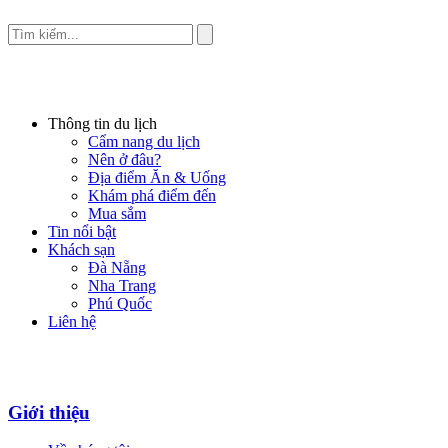
Thông tin du lịch
Cẩm nang du lịch
Nên ở đâu?
Địa điểm Ăn & Uống
Khám phá điểm đến
Mua sắm
Tin nổi bật
Khách sạn
Đà Nẵng
Nha Trang
Phú Quốc
Liên hệ
Giới thiệu