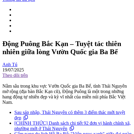
Động Puông Bắc Kạn – Tuyệt tác thiên
nhiên giữa lòng Vườn Quốc gia Ba Bể
Anh Tú
19/07/2025
Theo dõi trên
Nằm sâu trong khu vực Vườn Quốc gia Ba Bể, tỉnh Thái Nguyên
mở rộng (địa bàn Bắc Kạn cũ), Động Puông là một trong những
hang động tự nhiên đẹp và kỳ vĩ nhất của miền núi phía Bắc Việt
Nam.
Sau sáp nhập, Thái Nguyên có thêm 3 điểm thác mới tuyệt
đẹp
[CHÍNH THỨC] Danh sách chi tiết 92 đơn vị hành chính xã,
phường mới ở Thái Nguyên
Cẩm nang du lịch Hồ Ba Bể: "Viên ngọc xanh" giữa đại ngàn