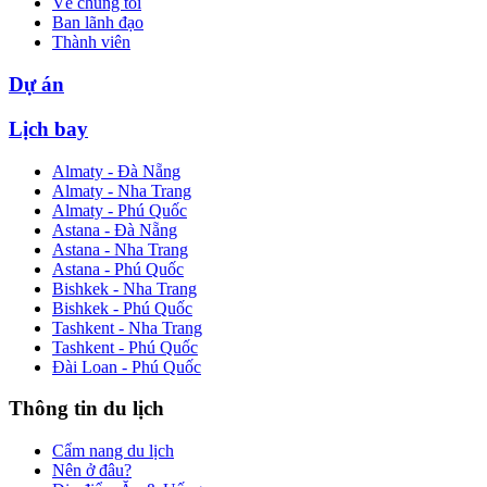
Về chúng tôi
Ban lãnh đạo
Thành viên
Dự án
Lịch bay
Almaty - Đà Nẵng
Almaty - Nha Trang
Almaty - Phú Quốc
Astana - Đà Nẵng
Astana - Nha Trang
Astana - Phú Quốc
Bishkek - Nha Trang
Bishkek - Phú Quốc
Tashkent - Nha Trang
Tashkent - Phú Quốc
Đài Loan - Phú Quốc
Thông tin du lịch
Cẩm nang du lịch
Nên ở đâu?