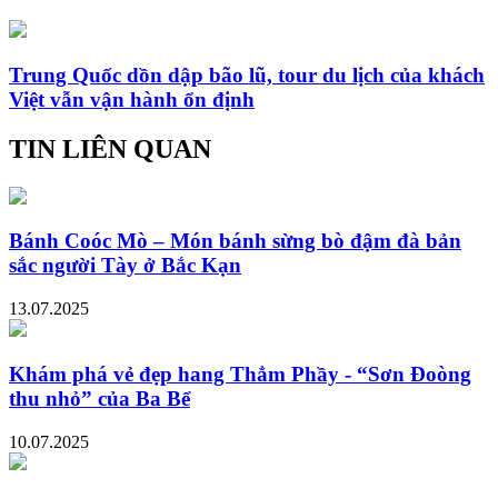
Trung Quốc dồn dập bão lũ, tour du lịch của khách
Việt vẫn vận hành ổn định
TIN LIÊN QUAN
Bánh Coóc Mò – Món bánh sừng bò đậm đà bản
sắc người Tày ở Bắc Kạn
13.07.2025
Khám phá vẻ đẹp hang Thẳm Phầy - “Sơn Đoòng
thu nhỏ” của Ba Bể
10.07.2025