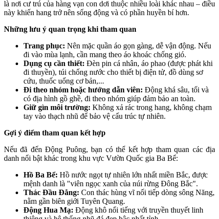
là nơi cư trú của hàng vạn con dơi thuộc nhiều loài khác nhau – điều
này khiến hang trở nên sống động và có phần huyền bí hơn.
Những lưu ý quan trọng khi tham quan
Trang phục:
Nên mặc quần áo gọn gàng, dễ vận động. Nếu
đi vào mùa lạnh, cần mang theo áo khoác chống gió.
Dụng cụ cần thiết:
Đèn pin cá nhân, áo phao (được phát khi
đi thuyền), túi chống nước cho thiết bị điện tử, đồ dùng sơ
cứu, thuốc uống cơ bản,...
Đi theo nhóm hoặc hướng dẫn viên:
Động khá sâu, tối và
có địa hình gồ ghề, đi theo nhóm giúp đảm bảo an toàn.
Giữ gìn môi trường:
Không xả rác trong hang, không chạm
tay vào thạch nhũ để bảo vệ cấu trúc tự nhiên.
Gợi ý điểm tham quan kết hợp
Nếu đã đến Động Puông, bạn có thể kết hợp tham quan các địa
danh nổi bật khác trong khu vực Vườn Quốc gia Ba Bể:
Hồ Ba Bể:
Hồ nước ngọt tự nhiên lớn nhất miền Bắc, được
mệnh danh là "viên ngọc xanh của núi rừng Đông Bắc".
Thác Đầu Đẳng:
Con thác hùng vĩ nối tiếp dòng sông Năng,
nằm gần biên giới Tuyên Quang.
Động Hua Mạ:
Động khô nổi tiếng với truyền thuyết linh
thiêng và hệ thống nhũ đá đẹp bậc nhất tỉnh.