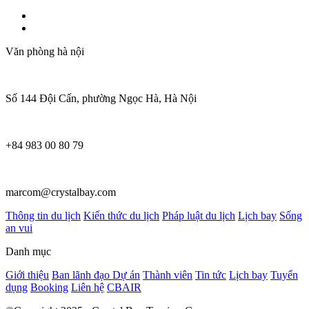
Văn phòng hà nội
Số 144 Đội Cấn, phường Ngọc Hà, Hà Nội
+84 983 00 80 79
marcom@crystalbay.com
Thông tin du lịch
Kiến thức du lịch
Pháp luật du lịch
Lịch bay
Sống
an vui
Danh mục
Giới thiệu
Ban lãnh đạo
Dự án
Thành viên
Tin tức
Lịch bay
Tuyển
dụng
Booking
Liên hệ
CBAIR