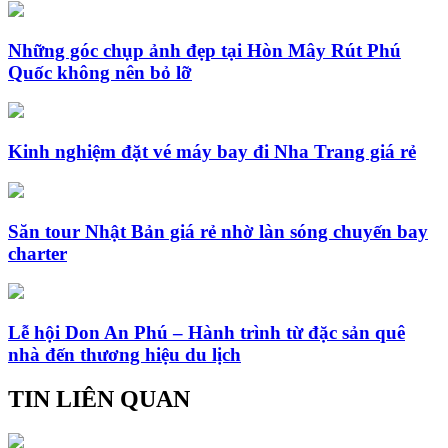
Những góc chụp ảnh đẹp tại Hòn Mây Rút Phú
Quốc không nên bỏ lỡ
Kinh nghiệm đặt vé máy bay đi Nha Trang giá rẻ
Săn tour Nhật Bản giá rẻ nhờ làn sóng chuyến bay
charter
Lễ hội Don An Phú – Hành trình từ đặc sản quê
nhà đến thương hiệu du lịch
TIN LIÊN QUAN