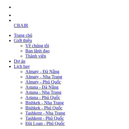
CBAIR
Trang chủ
Giới thiệu
Về chúng tôi
Ban lãnh đạo
Thành viên
Dự án
Lịch bay
Almaty - Đà Nẵng
Almaty - Nha Trang
Almaty - Phú Quốc
Astana - Đà Nẵng
Astana - Nha Trang
Astana - Phú Quốc
Bishkek - Nha Trang
Bishkek - Phú Quốc
Tashkent - Nha Trang
Tashkent - Phú Quốc
Đài Loan - Phú Quốc