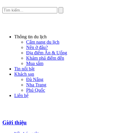
Thông tin du lịch
Cẩm nang du lịch
Nên ở đâu?
Địa điểm Ăn & Uống
Khám phá điểm đến
Mua sắm
Tin nổi bật
Khách sạn
Đà Nẵng
Nha Trang
Phú Quốc
Liên hệ
Giới thiệu