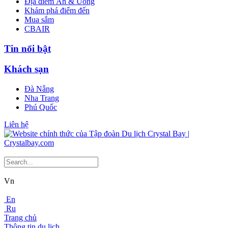
Địa điểm Ăn & Uống
Khám phá điểm đến
Mua sắm
CBAIR
Tin nổi bật
Khách sạn
Đà Nẵng
Nha Trang
Phú Quốc
Liên hệ
Vn
En
Ru
Trang chủ
Thông tin du lịch