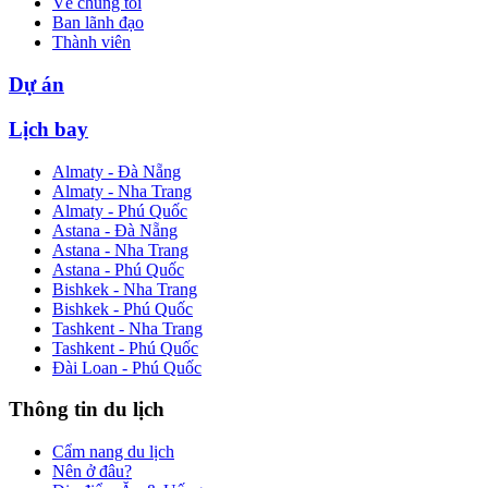
Về chúng tôi
Ban lãnh đạo
Thành viên
Dự án
Lịch bay
Almaty - Đà Nẵng
Almaty - Nha Trang
Almaty - Phú Quốc
Astana - Đà Nẵng
Astana - Nha Trang
Astana - Phú Quốc
Bishkek - Nha Trang
Bishkek - Phú Quốc
Tashkent - Nha Trang
Tashkent - Phú Quốc
Đài Loan - Phú Quốc
Thông tin du lịch
Cẩm nang du lịch
Nên ở đâu?