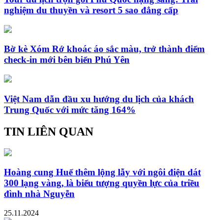
nghiệm du thuyền và resort 5 sao đẳng cấp
Bờ kè Xóm Rớ khoác áo sắc màu, trở thành điểm
check-in mới bên biển Phú Yên
Việt Nam dẫn đầu xu hướng du lịch của khách
Trung Quốc với mức tăng 164%
TIN LIÊN QUAN
Hoàng cung Huế thêm lộng lẫy với ngôi điện dát
300 lạng vàng, là biểu tượng quyền lực của triều
đình nhà Nguyễn
25.11.2024