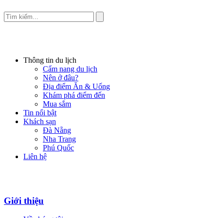
Thông tin du lịch
Cẩm nang du lịch
Nên ở đâu?
Địa điểm Ăn & Uống
Khám phá điểm đến
Mua sắm
Tin nổi bật
Khách sạn
Đà Nẵng
Nha Trang
Phú Quốc
Liên hệ
Giới thiệu