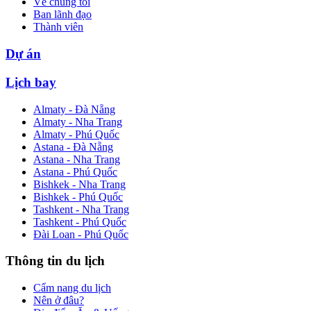
Về chúng tôi
Ban lãnh đạo
Thành viên
Dự án
Lịch bay
Almaty - Đà Nẵng
Almaty - Nha Trang
Almaty - Phú Quốc
Astana - Đà Nẵng
Astana - Nha Trang
Astana - Phú Quốc
Bishkek - Nha Trang
Bishkek - Phú Quốc
Tashkent - Nha Trang
Tashkent - Phú Quốc
Đài Loan - Phú Quốc
Thông tin du lịch
Cẩm nang du lịch
Nên ở đâu?