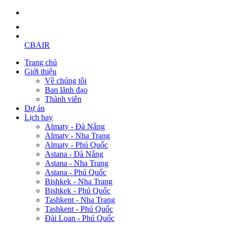
CBAIR
Trang chủ
Giới thiệu
Về chúng tôi
Ban lãnh đạo
Thành viên
Dự án
Lịch bay
Almaty - Đà Nẵng
Almaty - Nha Trang
Almaty - Phú Quốc
Astana - Đà Nẵng
Astana - Nha Trang
Astana - Phú Quốc
Bishkek - Nha Trang
Bishkek - Phú Quốc
Tashkent - Nha Trang
Tashkent - Phú Quốc
Đài Loan - Phú Quốc