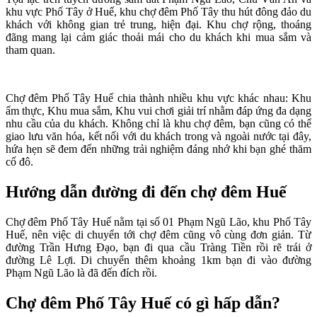
khu vực Phố Tây ở Huế, khu chợ đêm Phố Tây thu hút đông đảo du
khách với không gian trẻ trung, hiện đại. Khu chợ rộng, thoáng
đãng mang lại cảm giác thoải mái cho du khách khi mua sắm và
tham quan.
Chợ đêm Phố Tây Huế chia thành nhiều khu vực khác nhau: Khu
ẩm thực, Khu mua sắm, Khu vui chơi giải trí nhằm đáp ứng đa dạng
nhu cầu của du khách. Không chỉ là khu chợ đêm, bạn cũng có thể
giao lưu văn hóa, kết nối với du khách trong và ngoài nước tại đây,
hứa hẹn sẽ đem đến những trải nghiệm đáng nhớ khi bạn ghé thăm
cố đô.
Hướng dẫn đường đi đến chợ đêm Huế
Chợ đêm Phố Tây Huế nằm tại số 01 Phạm Ngũ Lão, khu Phố Tây
Huế, nên việc di chuyển tới chợ đêm cũng vô cùng đơn giản. Từ
đường Trần Hưng Đạo, bạn đi qua cầu Tràng Tiền rồi rẽ trái ở
đường Lê Lợi. Di chuyển thêm khoảng 1km bạn đi vào đường
Phạm Ngũ Lão là đã đến đích rồi.
Chợ đêm Phố Tây Huế có gì hấp dẫn?