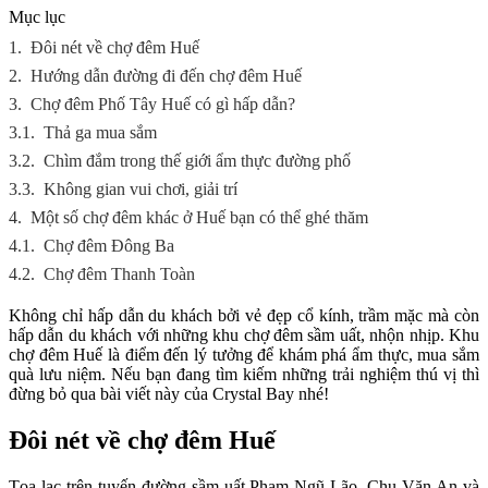
Mục lục
1.
Đôi nét về chợ đêm Huế
2.
Hướng dẫn đường đi đến chợ đêm Huế
3.
Chợ đêm Phố Tây Huế có gì hấp dẫn?
3.1.
Thả ga mua sắm
3.2.
Chìm đắm trong thế giới ẩm thực đường phố
3.3.
Không gian vui chơi, giải trí
4.
Một số chợ đêm khác ở Huế bạn có thể ghé thăm
4.1.
Chợ đêm Đông Ba
4.2.
Chợ đêm Thanh Toàn
Không chỉ hấp dẫn du khách bởi vẻ đẹp cổ kính, trầm mặc mà còn
hấp dẫn du khách với những khu chợ đêm sầm uất, nhộn nhịp. Khu
chợ đêm Huế là điểm đến lý tưởng để khám phá ẩm thực, mua sắm
quà lưu niệm. Nếu bạn đang tìm kiếm những trải nghiệm thú vị thì
đừng bỏ qua bài viết này của Crystal Bay nhé!
Đôi nét về chợ đêm Huế
Tọa lạc trên tuyến đường sầm uất Phạm Ngũ Lão, Chu Văn An và