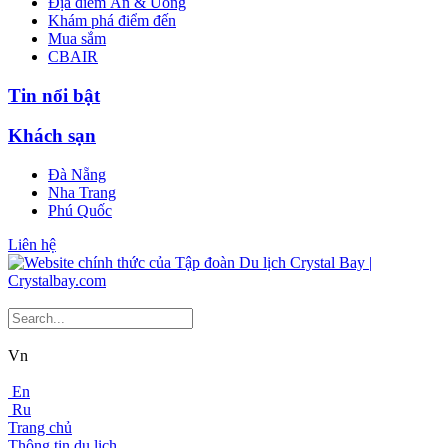
Địa điểm Ăn & Uống
Khám phá điểm đến
Mua sắm
CBAIR
Tin nổi bật
Khách sạn
Đà Nẵng
Nha Trang
Phú Quốc
Liên hệ
Vn
En
Ru
Trang chủ
Thông tin du lịch