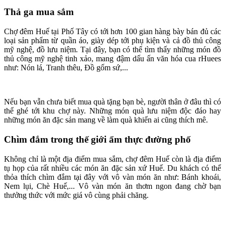
Thả ga mua sắm
Chợ đêm Huế tại Phố Tây có tới hơn 100 gian hàng bày bán đủ các
loại sản phẩm từ quần áo, giày dép tới phụ kiện và cả đồ thủ công
mỹ nghệ, đồ lưu niệm. Tại đây, bạn có thể tìm thấy những món đồ
thủ công mỹ nghệ tinh xảo, mang đậm dấu ấn văn hóa cua rHuees
như: Nón lá, Tranh thêu, Đồ gốm sứ,...
Nếu bạn vẫn chưa biết mua quà tặng bạn bè, người thân ở đâu thì có
thể ghé tới khu chợ này. Những món quà lưu niệm độc đáo hay
những món ăn đặc sản mang về làm quà khiến ai cũng thích mê.
Chìm đắm trong thế giới ẩm thực đường phố
Không chỉ là một địa điểm mua sắm, chợ đêm Huế còn là địa điểm
tụ họp của rất nhiều các món ăn đặc sản xứ Huế. Du khách có thể
thỏa thích chìm đắm tại đây với vô vàn món ăn như: Bánh khoái,
Nem lụi, Chè Huế,... Vô vàn món ăn thơm ngon đang chờ bạn
thưởng thức với mức giá vô cùng phải chăng.