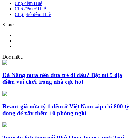
Chợ đêm Huế
Chợ đêm ở Huế
Chợ phố đêm Huê
Share
Đọc nhiều
Đà Nẵng mưa nên đưa trẻ đi đâu? Bật mí 5 địa
điểm vui chơi trong nhà cực hot
Resort giá nửa tỷ 1 đêm ở Việt Nam sắp chi 800 tỷ
đồng để xây thêm 10 phòng nghỉ
Tour du lịch trọn gói Phú Quốc hạng sang: Trải