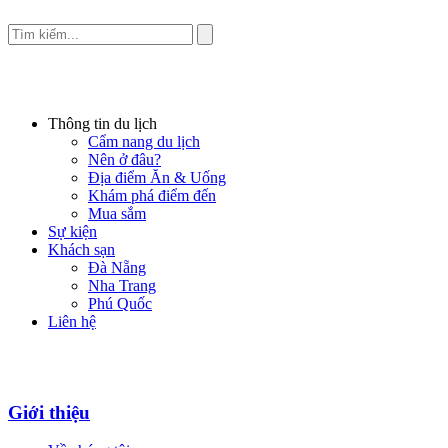
Thông tin du lịch
Cẩm nang du lịch
Nên ở đâu?
Địa điểm Ăn & Uống
Khám phá điểm đến
Mua sắm
Sự kiện
Khách sạn
Đà Nẵng
Nha Trang
Phú Quốc
Liên hệ
Giới thiệu