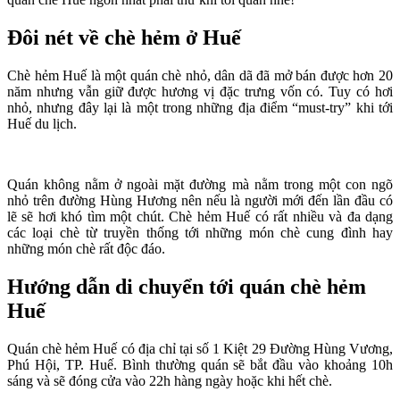
Đôi nét về chè hẻm ở Huế
Chè hẻm Huế là một quán chè nhỏ, dân dã đã mở bán được hơn 20
năm nhưng vẫn giữ được hương vị đặc trưng vốn có. Tuy có hơi
nhỏ, nhưng đây lại là một trong những địa điểm “must-try” khi tới
Huế du lịch.
Quán không nằm ở ngoài mặt đường mà nằm trong một con ngõ
nhỏ trên đường Hùng Hương nên nếu là người mới đến lần đầu có
lẽ sẽ hơi khó tìm một chút. Chè hẻm Huế có rất nhiều và đa dạng
các loại chè từ truyền thống tới những món chè cung đình hay
những món chè rất độc đáo.
Hướng dẫn di chuyển tới quán chè hẻm
Huế
Quán chè hẻm Huế có địa chỉ tại số 1 Kiệt 29 Đường Hùng Vương,
Phú Hội, TP. Huế. Bình thường quán sẽ bắt đầu vào khoảng 10h
sáng và sẽ đóng cửa vào 22h hàng ngày hoặc khi hết chè.