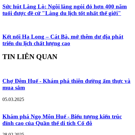
Sức hút Làng Lò: Ngôi làng ngói đỏ hơn 400 năm
tuổi được đề cử "Làng du lịch tốt nhất thế giới"
Kết nối Hạ Long – Cát Bà, mở thêm dư địa phát
triển du lịch chất lượng cao
TIN LIÊN QUAN
Chợ Đêm Huế - Khám phá thiên đường ẩm thực và
mua sắm
05.03.2025
Khám phá Ngọ Môn Huế - Biểu tượng kiến trúc
đỉnh cao của Quần thể di tích Cố đô
28.02.2025