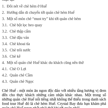
1.
Đôi nét về chè hẻm ở Huế
2.
Hướng dẫn di chuyển tới quán chè hẻm Huế
3.
Một số món chè “must try” khi tới quán chè hẻm
3.1.
Chè bột lọc heo quay
3.2.
Chè thập cẩm
3.3.
Chè đậu ván
3.4.
Chè khoai tía
3.5.
Chè trôi nước
3.6.
Chè kê
4.
Một số quán chè Huế khác du khách cũng nên thử
4.1.
Chè O Lợi
4.2.
Quán chè Cầm
4.3.
Quán chè Ngọc
Chè Huế - một món ăn ngon độc đáo với nhiều tầng hương vị đem
đến cho thực khách những cảm nhận khác nhau. Một trong số
những quán chè Huế nổi tiếng nhất không thể thiếu trong danh sách
food tour Huế đó là chè hẻm Huế. Crystal Bay đưa bạn khám phá
quán chè Huế ngon nhất phải thử khi tới quán nhé!