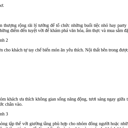
ơ.
n thượng rộng rãi lý tưởng để tổ chức những buổi tiệc nhỏ hay party 
ững điểm đến tuyệt vời để khám phá văn hóa, ẩm thực và mua sắm đặ
iện cho khách tự tay chế biến món ăn yêu thích. Nội thất bên trong đượ
hóm khách ưa thích không gian sống năng động, tươi sáng ngay giữa t
ớc chân vào.
 phòng tập thể với giường tầng phù hợp cho nhóm đông người hoặc nhữ