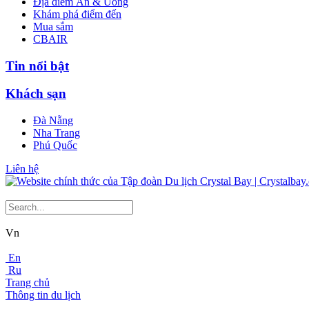
Địa điểm Ăn & Uống
Khám phá điểm đến
Mua sắm
CBAIR
Tin nổi bật
Khách sạn
Đà Nẵng
Nha Trang
Phú Quốc
Liên hệ
Vn
En
Ru
Trang chủ
Thông tin du lịch