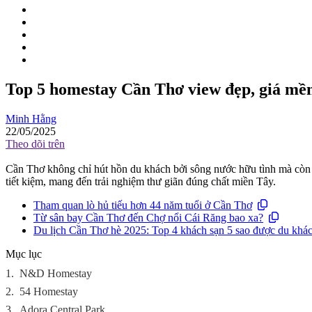
Top 5 homestay Cần Thơ view đẹp, giá mề
Minh Hằng
22/05/2025
Theo dõi trên
Cần Thơ không chỉ hút hồn du khách bởi sông nước hữu tình mà còn 
tiết kiệm, mang đến trải nghiệm thư giãn đúng chất miền Tây.
Tham quan lò hủ tiếu hơn 44 năm tuổi ở Cần Thơ
Từ sân bay Cần Thơ đến Chợ nổi Cái Răng bao xa?
Du lịch Cần Thơ hè 2025: Top 4 khách sạn 5 sao được du khác
Mục lục
1.
N&D Homestay
2.
54 Homestay
3.
Adora Central Park