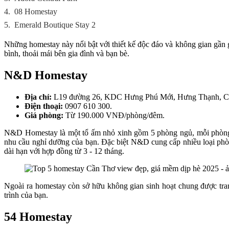
4.
08 Homestay
5.
Emerald Boutique Stay 2
Những homestay này nổi bật với thiết kế độc đáo và không gian gần
bình, thoải mái bên gia đình và bạn bè.
N&D Homestay
Địa chỉ:
L19 đường 26, KDC Hưng Phú Mới, Hưng Thạnh, Cá
Điện thoại:
0907 610 300.
Giá phòng:
Từ 190.000 VNĐ/phòng/đêm.
N&D Homestay là một tổ ấm nhỏ xinh gồm 5 phòng ngủ, mỗi phòng đ
nhu cầu nghỉ dưỡng của bạn. Đặc biệt N&D cung cấp nhiều loại phòng
dài hạn với hợp đồng từ 3 - 12 tháng.
Ngoài ra homestay còn sở hữu không gian sinh hoạt chung được tra
trình của bạn.
54 Homestay