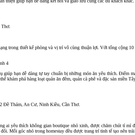
n thiện giúp bạn dễ dàng kết nối và giao lưu cùng các du khách khác.
 Thơ.
ng trong thiết kế phòng và vị trí vô cùng thuận lợi. Với tổng cộng 10
ụ giúp bạn dễ dàng tự tay chuẩn bị những món ăn yêu thích. Điểm mạn
hể khám phá hàng loạt quán ăn đêm, quán cà phê và đặc sản miền Tây
42 Đề Thám, An Cư, Ninh Kiều, Cần Thơ.
 ai yêu thích không gian boutique nhỏ xinh, được chăm chút tỉ mỉ đ
t đối. Mỗi góc nhỏ trong homestay đều được trang trí tinh tế tạo nên tr