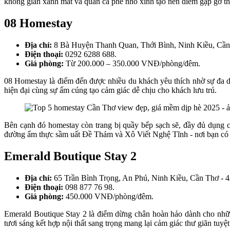
không gian xanh mát và quán cà phê nhỏ xinh tạo nên điểm gặp gỡ thâ
08 Homestay
Địa chỉ:
8 Bà Huyện Thanh Quan, Thới Bình, Ninh Kiều, Cần
Điện thoại:
0292 6288 688.
Giá phòng:
Từ 200.000 – 350.000 VNĐ/phòng/đêm.
08 Homestay là điểm đến được nhiều du khách yêu thích nhờ sự đa dạ
hiện đại cùng sự ấm cúng tạo cảm giác dễ chịu cho khách lưu trú.
Bên cạnh đó homestay còn trang bị quầy bếp sạch sẽ, đầy đủ dụng c
đường ẩm thực sầm uất Đề Thám và Xô Viết Nghệ Tĩnh - nơi bạn có t
Emerald Boutique Stay 2
Địa chỉ:
65 Trần Bình Trọng, An Phú, Ninh Kiều, Cần Thơ - 
Điện thoại:
098 877 76 98.
Giá phòng:
450.000 VNĐ/phòng/đêm.
Emerald Boutique Stay 2 là điểm dừng chân hoàn hảo dành cho những
tươi sáng kết hợp nội thất sang trọng mang lại cảm giác thư giãn tuyệ