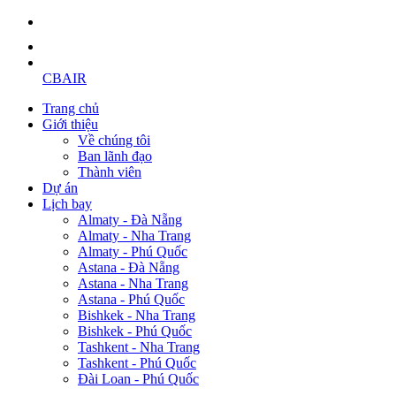
CBAIR
Trang chủ
Giới thiệu
Về chúng tôi
Ban lãnh đạo
Thành viên
Dự án
Lịch bay
Almaty - Đà Nẵng
Almaty - Nha Trang
Almaty - Phú Quốc
Astana - Đà Nẵng
Astana - Nha Trang
Astana - Phú Quốc
Bishkek - Nha Trang
Bishkek - Phú Quốc
Tashkent - Nha Trang
Tashkent - Phú Quốc
Đài Loan - Phú Quốc