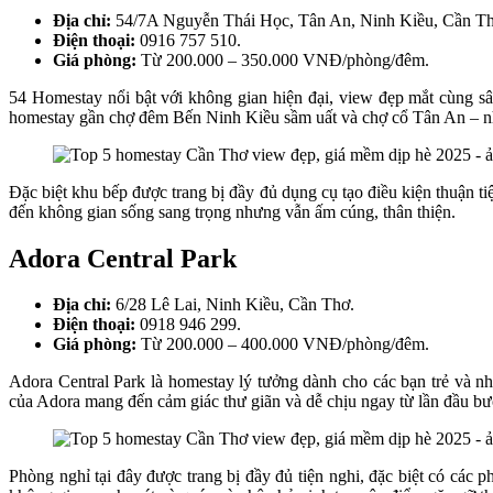
Địa chỉ:
54/7A Nguyễn Thái Học, Tân An, Ninh Kiều, Cần Th
Điện thoại:
0916 757 510.
Giá phòng:
Từ 200.000 – 350.000 VNĐ/phòng/đêm.
54 Homestay nổi bật với không gian hiện đại, view đẹp mắt cùng sâ
homestay gần chợ đêm Bến Ninh Kiều sầm uất và chợ cổ Tân An – nh
Đặc biệt khu bếp được trang bị đầy đủ dụng cụ tạo điều kiện thuận t
đến không gian sống sang trọng nhưng vẫn ấm cúng, thân thiện.
Adora Central Park
Địa chỉ:
6/28 Lê Lai, Ninh Kiều, Cần Thơ.
Điện thoại:
0918 946 299.
Giá phòng:
Từ 200.000 – 400.000 VNĐ/phòng/đêm.
Adora Central Park là homestay lý tưởng dành cho các bạn trẻ và n
của Adora mang đến cảm giác thư giãn và dễ chịu ngay từ lần đầu bư
Phòng nghỉ tại đây được trang bị đầy đủ tiện nghi, đặc biệt có các