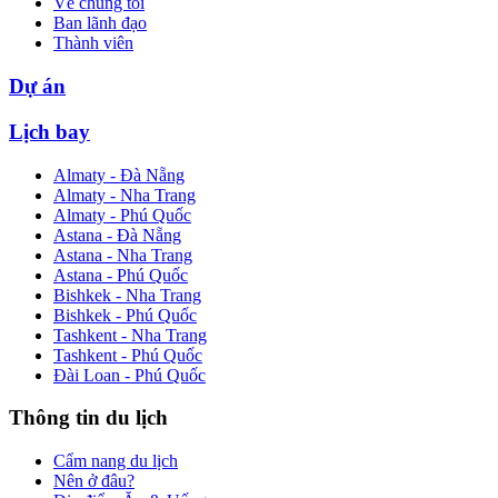
Về chúng tôi
Ban lãnh đạo
Thành viên
Dự án
Lịch bay
Almaty - Đà Nẵng
Almaty - Nha Trang
Almaty - Phú Quốc
Astana - Đà Nẵng
Astana - Nha Trang
Astana - Phú Quốc
Bishkek - Nha Trang
Bishkek - Phú Quốc
Tashkent - Nha Trang
Tashkent - Phú Quốc
Đài Loan - Phú Quốc
Thông tin du lịch
Cẩm nang du lịch
Nên ở đâu?