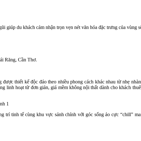
 gũi giúp du khách cảm nhận trọn vẹn nét văn hóa đặc trưng của vùng 
i Răng, Cần Thơ.
ược thiết kế độc đáo theo nhiều phong cách khác nhau từ nhẹ nhàng,
 linh hoạt từ đơn giản, giá mềm không nội thất dành cho khách thuê n
ng trí tinh tế cùng khu vực sảnh chính với góc sống ảo cực “chill” 