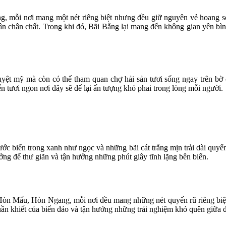
ng, mỗi nơi mang một nét riêng biệt nhưng đều giữ nguyên vẻ hoang sơ
 chân chất. Trong khi đó, Bãi Bằng lại mang đến không gian yên bình v
yệt mỹ mà còn có thể tham quan chợ hải sản tươi sống ngay trên bờ c
 tươi ngon nơi đây sẽ để lại ấn tượng khó phai trong lòng mỗi người.
c biển trong xanh như ngọc và những bãi cát trắng mịn trải dài quyến 
ng để thư giãn và tận hưởng những phút giây tĩnh lặng bên biển.
n Mấu, Hòn Ngang, mỗi nơi đều mang những nét quyến rũ riêng biệt v
 khiết của biển đảo và tận hưởng những trải nghiệm khó quên giữa đ