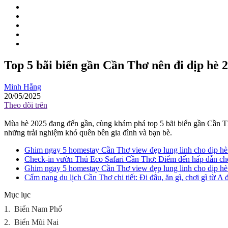
Top 5 bãi biển gần Cần Thơ nên đi dịp hè 
Minh Hằng
20/05/2025
Theo dõi trên
Mùa hè 2025 đang đến gần, cùng khám phá top 5 bãi biển gần Cần Thơ 
những trải nghiệm khó quên bên gia đình và bạn bè.
Ghim ngay 5 homestay Cần Thơ view đẹp lung linh cho dịp h
Check-in vườn Thú Eco Safari Cần Thơ: Điểm đến hấp dẫn cho 
Ghim ngay 5 homestay Cần Thơ view đẹp lung linh cho dịp h
Cẩm nang du lịch Cần Thơ chi tiết: Đi đâu, ăn gì, chơi gì từ A 
Mục lục
1.
Biển Nam Phố
2.
Biển Mũi Nai