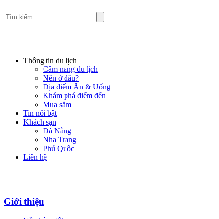
Thông tin du lịch
Cẩm nang du lịch
Nên ở đâu?
Địa điểm Ăn & Uống
Khám phá điểm đến
Mua sắm
Tin nổi bật
Khách sạn
Đà Nẵng
Nha Trang
Phú Quốc
Liên hệ
Giới thiệu