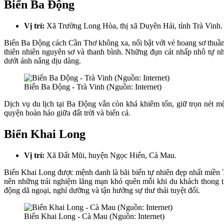
Biển Ba Động
Vị trí:
Xã Trường Long Hòa, thị xã Duyên Hải, tỉnh Trà Vinh.
Biển Ba Động cách Cần Thơ không xa, nổi bật với vẻ hoang sơ thuần k
thiên nhiên nguyên sơ và thanh bình. Những đụn cát nhấp nhô tự nhi
dưới ánh nắng dịu dàng.
Biển Ba Động - Trà Vinh (Nguồn: Internet)
Dịch vụ du lịch tại Ba Động vẫn còn khá khiêm tốn, giữ trọn nét mộ
quyện hoàn hảo giữa đất trời và biển cả.
Biển Khai Long
Vị trí:
Xã Đất Mũi, huyện Ngọc Hiển, Cà Mau.
Biển Khai Long được mệnh danh là bãi biển tự nhiên đẹp nhất miền 
nên những trải nghiệm lãng mạn khó quên mỗi khi du khách thong th
động dã ngoại, nghỉ dưỡng và tận hưởng sự thư thái tuyệt đối.
Biển Khai Long - Cà Mau (Nguồn: Internet)