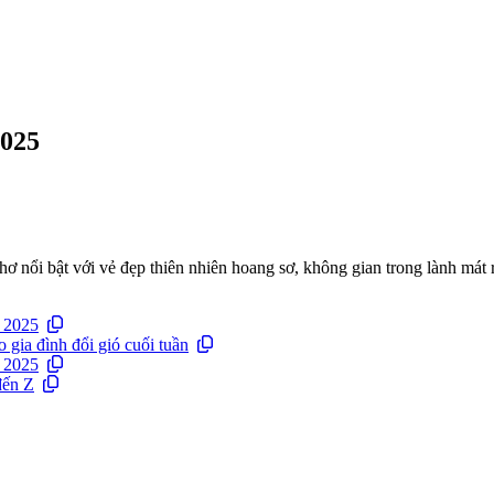
2025
nổi bật với vẻ đẹp thiên nhiên hoang sơ, không gian trong lành mát r
è 2025
gia đình đổi gió cuối tuần
è 2025
đến Z