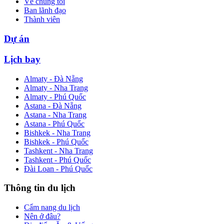
Về chúng tôi
Ban lãnh đạo
Thành viên
Dự án
Lịch bay
Almaty - Đà Nẵng
Almaty - Nha Trang
Almaty - Phú Quốc
Astana - Đà Nẵng
Astana - Nha Trang
Astana - Phú Quốc
Bishkek - Nha Trang
Bishkek - Phú Quốc
Tashkent - Nha Trang
Tashkent - Phú Quốc
Đài Loan - Phú Quốc
Thông tin du lịch
Cẩm nang du lịch
Nên ở đâu?