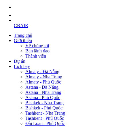
CBAIR
Trang chủ
Giới thiệu
Về chúng tôi
Ban lãnh đạo
Thành viên
Dự án
Lịch bay
Almaty - Đà Nẵng
Almaty - Nha Trang
Almaty - Phú Quốc
Astana - Đà Nẵng
Astana - Nha Trang
Astana - Phú Quốc
Bishkek - Nha Trang
Bishkek - Phú Quốc
Tashkent - Nha Trang
Tashkent - Phú Quốc
Đài Loan - Phú Quốc