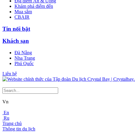
Địa điểm Ăn & Uống
Khám phá điểm đến
Mua sắm
CBAIR
Tin nổi bật
Khách sạn
Đà Nẵng
Nha Trang
Phú Quốc
Liên hệ
Vn
En
Ru
Trang chủ
Thông tin du lịch