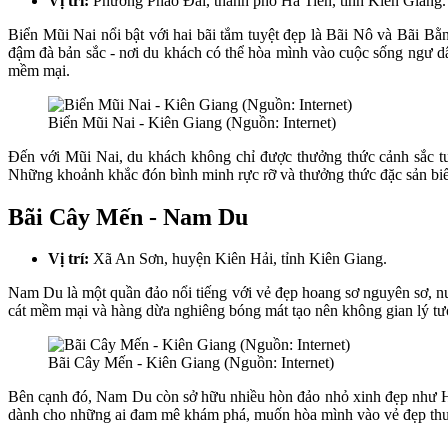
Vị trí:
Phường Pháo Đài, thành phố Hà Tiên, tỉnh Kiên Giang.
Biển Mũi Nai nổi bật với hai bãi tắm tuyệt đẹp là Bãi Nô và Bãi Bằ
đậm đà bản sắc - nơi du khách có thể hòa mình vào cuộc sống ngư dân
mềm mại.
Biển Mũi Nai - Kiên Giang (Nguồn: Internet)
Đến với Mũi Nai, du khách không chỉ được thưởng thức cảnh sắc tu
Những khoảnh khắc đón bình minh rực rỡ và thưởng thức đặc sản biển
Bãi Cây Mến - Nam Du
Vị trí:
Xã An Sơn, huyện Kiên Hải, tỉnh Kiên Giang.
Nam Du là một quần đảo nổi tiếng với vẻ đẹp hoang sơ nguyên sơ, nướ
cát mềm mại và hàng dừa nghiêng bóng mát tạo nên không gian lý tưở
Bãi Cây Mến - Kiên Giang (Nguồn: Internet)
Bên cạnh đó, Nam Du còn sở hữu nhiều hòn đảo nhỏ xinh đẹp như Hò
dành cho những ai đam mê khám phá, muốn hòa mình vào vẻ đẹp thuần