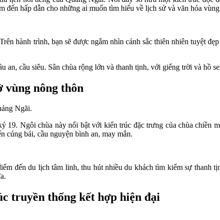
ểm đến hấp dẫn cho những ai muốn tìm hiểu về lịch sử và văn hóa vùng 
ên hành trình, bạn sẽ được ngắm nhìn cảnh sắc thiên nhiên tuyệt đẹp củ
cầu an, cầu siêu. Sân chùa rộng lớn và thanh tịnh, với giếng trời và hồ
ở vùng nông thôn
uảng Ngãi.
19. Ngôi chùa này nổi bật với kiến trúc đặc trưng của chùa chiền m
ến cúng bái, cầu nguyện bình an, may mắn.
ểm đến du lịch tâm linh, thu hút nhiều du khách tìm kiếm sự thanh tịn
a.
úc truyền thống kết hợp hiện đại