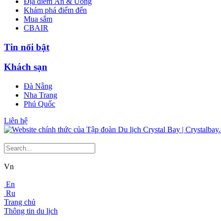
Địa điểm Ăn & Uống
Khám phá điểm đến
Mua sắm
CBAIR
Tin nổi bật
Khách sạn
Đà Nẵng
Nha Trang
Phú Quốc
Liên hệ
Vn
En
Ru
Trang chủ
Thông tin du lịch