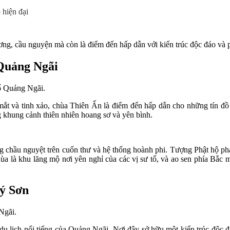
 hiện đại
ơng, cầu nguyện mà còn là điểm đến hấp dẫn với kiến trúc độc đáo và p
 Quảng Ngãi
ố Quảng Ngãi.
 mắt và tinh xảo, chùa Thiên Ấn là điểm đến hấp dẫn cho những tín đồ
ng khung cảnh thiên nhiên hoang sơ và yên bình.
long chầu nguyệt trên cuốn thư và hệ thống hoành phi. Tượng Phật hộ p
ùa là khu lăng mộ nơi yên nghỉ của các vị sư tổ, và ao sen phía Bắc
Lý Sơn
Ngãi.
 lịch nổi tiếng của Quảng Ngãi. Nơi đây sở hữu một kiến trúc độc đ