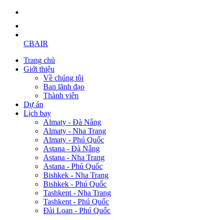
CBAIR
Trang chủ
Giới thiệu
Về chúng tôi
Ban lãnh đạo
Thành viên
Dự án
Lịch bay
Almaty - Đà Nẵng
Almaty - Nha Trang
Almaty - Phú Quốc
Astana - Đà Nẵng
Astana - Nha Trang
Astana - Phú Quốc
Bishkek - Nha Trang
Bishkek - Phú Quốc
Tashkent - Nha Trang
Tashkent - Phú Quốc
Đài Loan - Phú Quốc