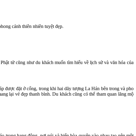
hong cảnh thiên nhiên tuyệt đẹp.
 Phật tử cũng như du khách muốn tìm hiểu về lịch sử và văn hóa của
háp được đặt ở cổng, trong khi hai dãy tượng La Hán bên trong và pho
 mang lại vẻ đẹp thanh bình. Du khách cũng có thể tham quan lăng mộ
áo trong hang động, nơi núi và biển hòa quyện vào nhau tạo nên một