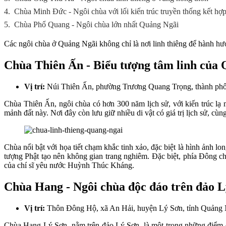
4.
Chùa Minh Đức - Ngôi chùa với lối kiến trúc truyền thống kết hợp
5.
Chùa Phổ Quang - Ngôi chùa lớn nhất Quảng Ngãi
Các ngôi chùa ở Quảng Ngãi không chỉ là nơi linh thiêng để hành hư
Chùa Thiên Ấn - Biểu tượng tâm linh của
Vị trí:
Núi Thiên Ấn, phường Trương Quang Trọng, thành ph
Chùa Thiên Ấn, ngôi chùa có hơn 300 năm lịch sử, với kiến trúc lạ
mảnh đất này. Nơi đây còn lưu giữ nhiều di vật có giá trị lịch sử, cù
Chùa nổi bật với họa tiết chạm khắc tinh xảo, đặc biệt là hình ảnh 
tượng Phật tạo nên không gian trang nghiêm. Đặc biệt, phía Đông ch
của chí sĩ yêu nước Huỳnh Thúc Kháng.
Chùa Hang - Ngôi chùa độc đáo trên đảo 
Vị trí:
Thôn Đông Hộ, xã An Hải, huyện Lý Sơn, tỉnh Quảng 
Chùa Hang Lý Sơn, nằm trên đảo Lý Sơn, là một trong những điểm du