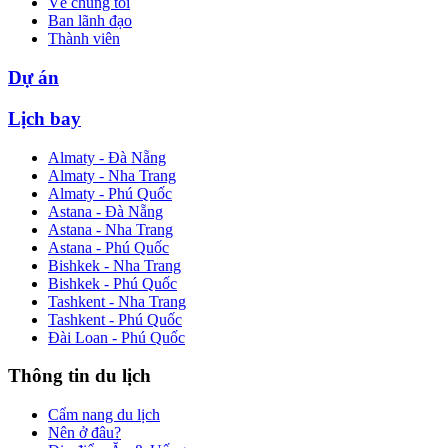
Về chúng tôi
Ban lãnh đạo
Thành viên
Dự án
Lịch bay
Almaty - Đà Nẵng
Almaty - Nha Trang
Almaty - Phú Quốc
Astana - Đà Nẵng
Astana - Nha Trang
Astana - Phú Quốc
Bishkek - Nha Trang
Bishkek - Phú Quốc
Tashkent - Nha Trang
Tashkent - Phú Quốc
Đài Loan - Phú Quốc
Thông tin du lịch
Cẩm nang du lịch
Nên ở đâu?