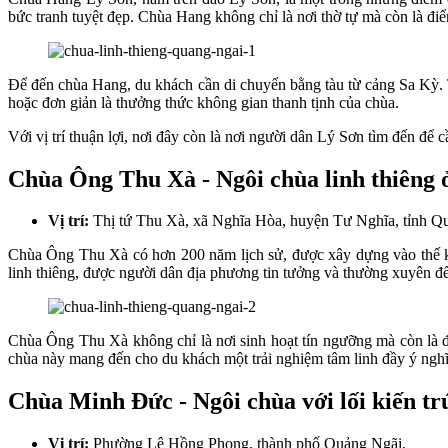
bức tranh tuyệt đẹp. Chùa Hang không chỉ là nơi thờ tự mà còn là đi
Để đến chùa Hang, du khách cần di chuyển bằng tàu từ cảng Sa Kỳ. Tr
hoặc đơn giản là thưởng thức không gian thanh tịnh của chùa.
Với vị trí thuận lợi, nơi đây còn là nơi người dân Lý Sơn tìm đến để 
Chùa Ông Thu Xà - Ngôi chùa linh thiêng 
Vị trí:
Thị tứ Thu Xà, xã Nghĩa Hòa, huyện Tư Nghĩa, tỉnh Q
Chùa Ông Thu Xà có hơn 200 năm lịch sử, được xây dựng vào thế kỷ 
linh thiêng, được người dân địa phương tin tưởng và thường xuyên đ
Chùa Ông Thu Xà không chỉ là nơi sinh hoạt tín ngưỡng mà còn là đi
chùa này mang đến cho du khách một trải nghiệm tâm linh đầy ý nghĩ
Chùa Minh Đức - Ngôi chùa với lối kiến tr
Vị trí:
Phường Lê Hồng Phong, thành phố Quảng Ngãi.