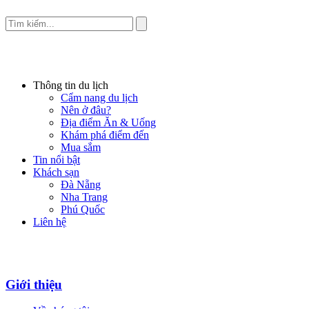
Thông tin du lịch
Cẩm nang du lịch
Nên ở đâu?
Địa điểm Ăn & Uống
Khám phá điểm đến
Mua sắm
Tin nổi bật
Khách sạn
Đà Nẵng
Nha Trang
Phú Quốc
Liên hệ
Giới thiệu