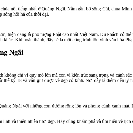
 chùa nổi tiếng nhất ở Quảng Ngãi. Nằm gần bờ sông Cái, chùa Minh 
 sống hối hả của thời đại.
 hiện đang là pho tượng Phật cao nhất Việt Nam. Du khách có thể t
h khác. Khi hoàn thành, đây sẽ là một công trình tôn vinh văn hóa Phật
ảng Ngãi
 không chỉ vì quy mô lớn mà còn vì kiến trúc sang trọng và cảnh sắc đ
ừ thế kỷ 18 và vẫn giữ được vẻ đẹp cổ kính. Nơi đây là điểm đến lý
Quảng Ngãi với những con đường rộng lớn và phong cảnh xanh mát. Đâ
inh và thiên nhiên tươi đẹp. Hãy cùng khám phá và tìm hiểu về lịch s