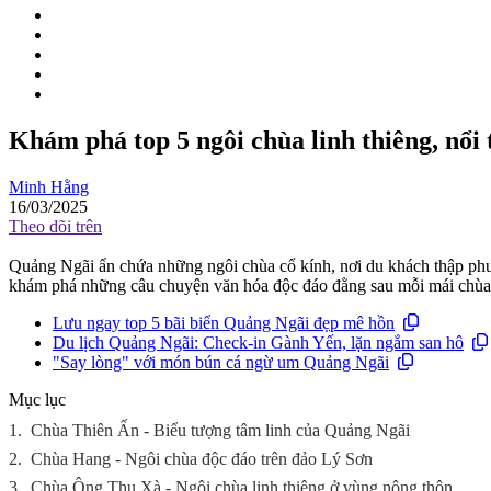
Khám phá top 5 ngôi chùa linh thiêng, nổi
Minh Hằng
16/03/2025
Theo dõi trên
Quảng Ngãi ẩn chứa những ngôi chùa cổ kính, nơi du khách thập phươn
khám phá những câu chuyện văn hóa độc đáo đằng sau mỗi mái chùa
Lưu ngay top 5 bãi biển Quảng Ngãi đẹp mê hồn
Du lịch Quảng Ngãi: Check-in Gành Yến, lặn ngắm san hô
"Say lòng" với món bún cá ngừ um Quảng Ngãi
Mục lục
1.
Chùa Thiên Ấn - Biểu tượng tâm linh của Quảng Ngãi
2.
Chùa Hang - Ngôi chùa độc đáo trên đảo Lý Sơn
3.
Chùa Ông Thu Xà - Ngôi chùa linh thiêng ở vùng nông thôn