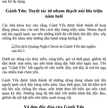
san hô đa dạng.
Gành Yến: Tuyệt tác từ nham thạch núi lửa triệu
năm tuổi
Các nhà khoa học cho rằng, Gành Yến được hình thành từ hoạt
động phun trào của núi lửa cách đây hàng triệu năm. Nham thạch
núi lửa nguội lạnh, tạo nên những khối đá với hình thù độc đáo, xếp
chồng lên nhau như những tấm bánh tráng khổng lồ.
Dưới tác động của thủy triều, sóng biển, gió và thời gian, ghềnh đá
dần được mài mòn, tạo nên hình dáng đặc biệt như ngày nay. Tên
gọi "Gành Yến" bắt nguồn từ việc trước đây, nơi đây là nơi trú ngụ
của nhiều loài chim yến.
Gành Yến được hình thành từ những dòng dung nham núi lửa
nguội lạnh cách đây hàng triệu năm. Qua thời gian, bãi đá trầm tích
núi lửa xếp chồng lên nhau, uốn lượn theo bờ biển tạo nên cảnh
quan kỳ thú. Những tảng đá lớn nhỏ với nhiều hình thù độc đáo,
ghềnh đá nổi bật trên nền biển xanh trong vắt.
Vẻ đẹp độc đáo của Gành Yến