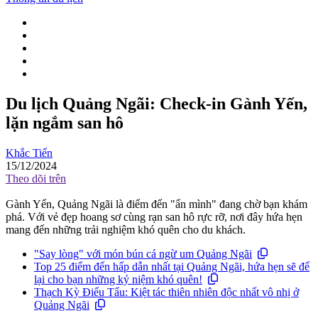
Du lịch Quảng Ngãi: Check-in Gành Yến,
lặn ngắm san hô
Khắc Tiến
15/12/2024
Theo dõi trên
Gành Yến, Quảng Ngãi là điểm đến "ẩn mình" đang chờ bạn khám
phá. Với vẻ đẹp hoang sơ cùng rạn san hô rực rỡ, nơi đây hứa hẹn
mang đến những trải nghiệm khó quên cho du khách.
"Say lòng" với món bún cá ngừ um Quảng Ngãi
Top 25 điểm đến hấp dẫn nhất tại Quảng Ngãi, hứa hẹn sẽ để
lại cho bạn những kỷ niệm khó quên!
Thạch Kỳ Điếu Tẩu: Kiệt tác thiên nhiên độc nhất vô nhị ở
Quảng Ngãi