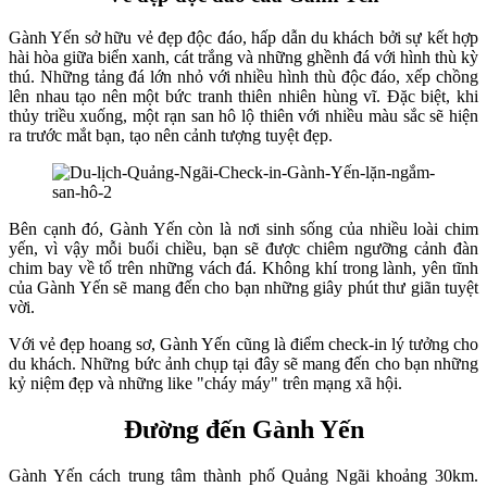
Gành Yến sở hữu vẻ đẹp độc đáo, hấp dẫn du khách bởi sự kết hợp
hài hòa giữa biển xanh, cát trắng và những ghềnh đá với hình thù kỳ
thú. Những tảng đá lớn nhỏ với nhiều hình thù độc đáo, xếp chồng
lên nhau tạo nên một bức tranh thiên nhiên hùng vĩ. Đặc biệt, khi
thủy triều xuống, một rạn san hô lộ thiên với nhiều màu sắc sẽ hiện
ra trước mắt bạn, tạo nên cảnh tượng tuyệt đẹp.
Bên cạnh đó, Gành Yến còn là nơi sinh sống của nhiều loài chim
yến, vì vậy mỗi buổi chiều, bạn sẽ được chiêm ngưỡng cảnh đàn
chim bay về tổ trên những vách đá. Không khí trong lành, yên tĩnh
của Gành Yến sẽ mang đến cho bạn những giây phút thư giãn tuyệt
vời.
Với vẻ đẹp hoang sơ, Gành Yến cũng là điểm check-in lý tưởng cho
du khách. Những bức ảnh chụp tại đây sẽ mang đến cho bạn những
kỷ niệm đẹp và những like "cháy máy" trên mạng xã hội.
Đường đến Gành Yến
Gành Yến cách trung tâm thành phố Quảng Ngãi khoảng 30km.