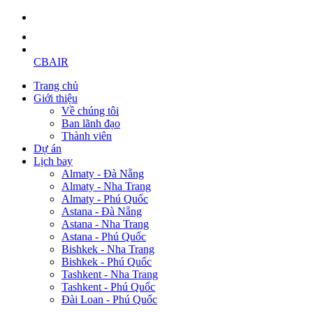
CBAIR
Trang chủ
Giới thiệu
Về chúng tôi
Ban lãnh đạo
Thành viên
Dự án
Lịch bay
Almaty - Đà Nẵng
Almaty - Nha Trang
Almaty - Phú Quốc
Astana - Đà Nẵng
Astana - Nha Trang
Astana - Phú Quốc
Bishkek - Nha Trang
Bishkek - Phú Quốc
Tashkent - Nha Trang
Tashkent - Phú Quốc
Đài Loan - Phú Quốc