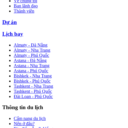
Về chúng tôi
Ban lãnh đạo
Thành viên
Dự án
Lịch bay
Almaty - Đà Nẵng
Almaty - Nha Trang
Almaty - Phú Quốc
Astana - Đà Nẵng
Astana - Nha Trang
Astana - Phú Quốc
Bishkek - Nha Trang
Bishkek - Phú Quốc
Tashkent - Nha Trang
Tashkent - Phú Quốc
Đài Loan - Phú Quốc
Thông tin du lịch
Cẩm nang du lịch
Nên ở đâu?