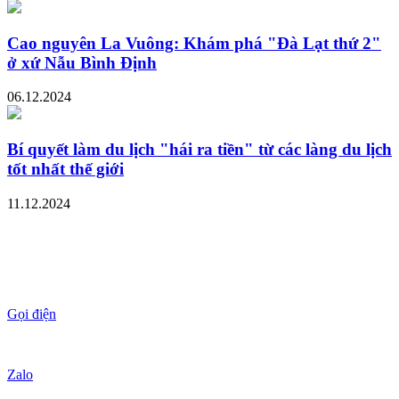
Cao nguyên La Vuông: Khám phá "Đà Lạt thứ 2"
ở xứ Nẫu Bình Định
06.12.2024
Bí quyết làm du lịch "hái ra tiền" từ các làng du lịch
tốt nhất thế giới
11.12.2024
Gọi điện
Zalo