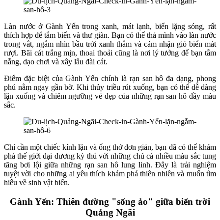
Làn nước ở Gành Yến trong xanh, mát lạnh, biển lặng sóng, rất
thích hợp để tắm biển và thư giãn. Bạn có thể thả mình vào làn nước
trong vắt, ngắm nhìn bầu trời xanh thẳm và cảm nhận gió biển mát
rượi. Bãi cát trắng mịn, thoai thoải cũng là nơi lý tưởng để bạn tắm
nắng, dạo chơi và xây lâu đài cát.
Điểm đặc biệt của Gành Yến chính là rạn san hô đa dạng, phong
phú nằm ngay gần bờ. Khi thủy triều rút xuống, bạn có thể dễ dàng
lặn xuống và chiêm ngưỡng vẻ đẹp của những rạn san hô đầy màu
sắc.
Chỉ cần một chiếc kính lặn và ống thở đơn giản, bạn đã có thể khám
phá thế giới đại dương kỳ thú với những chú cá nhiều màu sắc tung
tăng bơi lội giữa những rạn san hô lung linh. Đây là trải nghiệm
tuyệt vời cho những ai yêu thích khám phá thiên nhiên và muốn tìm
hiểu về sinh vật biển.
Gành Yến: Thiên đường "sống ảo" giữa biển trời
Quảng Ngãi