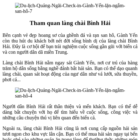
Tham quan làng chài Bình Hải
Bên cạnh vẻ đẹp hoang sơ của ghềnh đá và rạn san hô, Gành Yến
còn thu hút du khách bởi nét đời sống bình dị của làng chài Bình
Hải. Đây là cơ hội để bạn trải nghiệm cuộc sống gần gũi với biển cả
và con người dân dã miền Trung.
Làng chài Bình Hải nằm ngay sát Gành Yến, nơi cư trú của hàng
trăm hộ dân sống bằng nghề đánh bắt hải sản. Bạn có thể dạo quanh
làng chài, quan sát hoạt động của ngư dân như vá lưới, sửa thuyền,
phơi cá...
Người dân Bình Hải rất thân thiện và mến khách. Bạn có thể dễ
dàng bắt chuyện với họ để tìm hiểu về cuộc sống, công việc và
những câu chuyện thú vị liên quan đến biển cả.
Ngoài ra, làng chài Bình Hải cũng là nơi cung cấp nguồn hải sản
tươi ngon cho khu vực lân cận. Bạn có thể mua hải sản ngay tại bến
hoặc ghé vào những quán ăn trong làng để thưởng thức những món