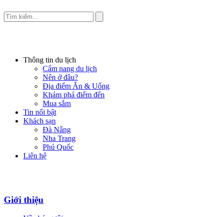
Thông tin du lịch
Cẩm nang du lịch
Nên ở đâu?
Địa điểm Ăn & Uống
Khám phá điểm đến
Mua sắm
Tin nổi bật
Khách sạn
Đà Nẵng
Nha Trang
Phú Quốc
Liên hệ
Giới thiệu