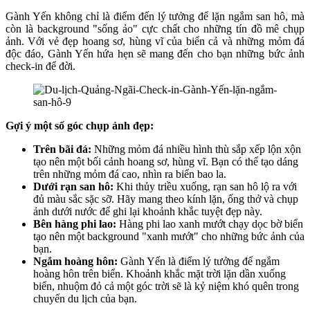
Gành Yến không chỉ là điểm đến lý tưởng để lặn ngắm san hô, mà
còn là background "sống ảo" cực chất cho những tín đồ mê chụp
ảnh. Với vẻ đẹp hoang sơ, hùng vĩ của biển cả và những mỏm đá
độc đáo, Gành Yến hứa hẹn sẽ mang đến cho bạn những bức ảnh
check-in để đời.
Gợi ý một số góc chụp ảnh đẹp:
Trên bãi đá:
Những mỏm đá nhiều hình thù sắp xếp lộn xộn
tạo nên một bối cảnh hoang sơ, hùng vĩ. Bạn có thể tạo dáng
trên những mỏm đá cao, nhìn ra biển bao la.
Dưới rạn san hô:
Khi thủy triều xuống, rạn san hô lộ ra với
đủ màu sắc sặc sỡ. Hãy mang theo kính lặn, ống thở và chụp
ảnh dưới nước để ghi lại khoảnh khắc tuyệt đẹp này.
Bên hàng phi lao:
Hàng phi lao xanh mướt chạy dọc bờ biển
tạo nên một background "xanh mướt" cho những bức ảnh của
bạn.
Ngắm hoàng hôn:
Gành Yến là điểm lý tưởng để ngắm
hoàng hôn trên biển. Khoảnh khắc mặt trời lặn dần xuống
biển, nhuộm đỏ cả một góc trời sẽ là kỷ niệm khó quên trong
chuyến du lịch của bạn.