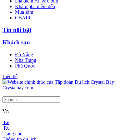
Địa điểm Ăn & Uống
Khám phá điểm đến
Mua sắm
CBAIR
Tin nổi bật
Khách sạn
Đà Nẵng
Nha Trang
Phú Quốc
Liên hệ
Vn
En
Ru
Trang chủ
Thông tin du lịch