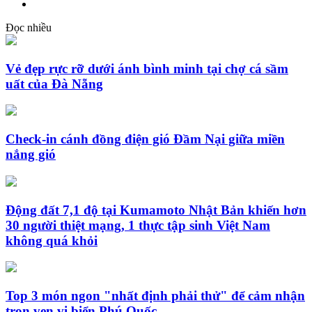
Đọc nhiều
Vẻ đẹp rực rỡ dưới ánh bình minh tại chợ cá sầm
uất của Đà Nẵng
Check-in cánh đồng điện gió Đầm Nại giữa miền
nắng gió
Động đất 7,1 độ tại Kumamoto Nhật Bản khiến hơn
30 người thiệt mạng, 1 thực tập sinh Việt Nam
không quá khỏi
Top 3 món ngon "nhất định phải thử" để cảm nhận
trọn vẹn vị biển Phú Quốc