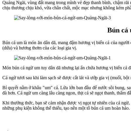
Quảng Ngãi, vùng đất mang trong mình vẻ đẹp thanh bình, chậm rãi n
chịu thương chịu khó, vừa chân chất, mộc mạc nhưng không kém phầ
Bún cá 
Bún cá um là món ăn dân dã, mang đậm hương vị biển cả của người d
(dứa) và hương thơm của các loại gia vị.
Món bún cá ngừ um tuy dân dã nhưng lại ẩn chứa hương vị biển cả đậ
Cá ngừ tươi sau khi làm sạch sẽ được cắt lát và ướp gia vị (muối, bột
Bí quyết nằm ở khâu "um" cá. Lửa lớn ban đầu để nước sôi bung, sau
đà hơn. Cá ngừ um càng lâu càng ngon, thịt cá sẽ ngọt thanh, thấm đẫm
Khi thưởng thức, bạn sẽ cảm nhận được vị ngọt tự nhiên của cá ngừ,
những phụ kiện không thể thiếu, tạo nên một tô bún cá um hoàn hảo.