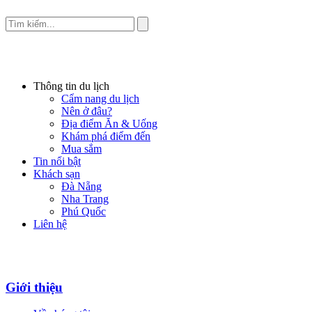
Thông tin du lịch
Cẩm nang du lịch
Nên ở đâu?
Địa điểm Ăn & Uống
Khám phá điểm đến
Mua sắm
Tin nổi bật
Khách sạn
Đà Nẵng
Nha Trang
Phú Quốc
Liên hệ
Giới thiệu