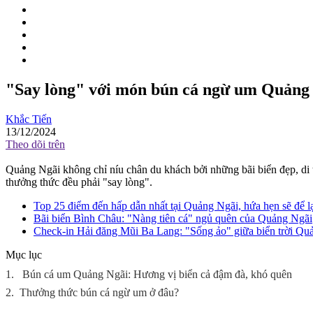
"Say lòng" với món bún cá ngừ um Quảng
Khắc Tiến
13/12/2024
Theo dõi trên
Quảng Ngãi không chỉ níu chân du khách bởi những bãi biển đẹp, di 
thưởng thức đều phải "say lòng".
Top 25 điểm đến hấp dẫn nhất tại Quảng Ngãi, hứa hẹn sẽ để 
Bãi biển Bình Châu: "Nàng tiên cá" ngủ quên của Quảng Ngãi
Check-in Hải đăng Mũi Ba Lang: "Sống ảo" giữa biển trời Qu
Mục lục
1.
Bún cá um Quảng Ngãi: Hương vị biển cả đậm đà, khó quên
2.
Thưởng thức bún cá ngừ um ở đâu?