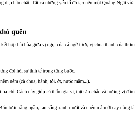
ng dị, chân chất. Tất cả những yếu tố đó tạo nên một Quảng Ngãi vừa
khó quên
t hợp hài hòa giữa vị ngọt của cá ngừ tươi, vị chua thanh của thơm
ng đòi hỏi sự tinh tế trong từng bước.
 nêm nếm (cà chua, hành, tỏi, ớt, nước mắm...).
ba chỉ. Cách này giúp cá thấm gia vị, thịt săn chắc và hương vị đậm
 Bún tươi trắng ngần, rau sống xanh mướt và chén mắm ớt cay nồng là