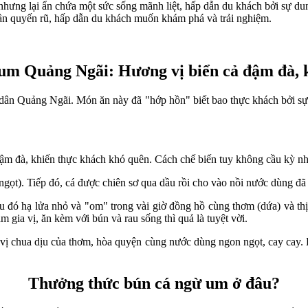
hưng lại ẩn chứa một sức sống mãnh liệt, hấp dẫn du khách bởi sự du
n quyến rũ, hấp dẫn du khách muốn khám phá và trải nghiệm.
um Quảng Ngãi: Hương vị biển cả đậm đà, 
ân Quảng Ngãi. Món ăn này đã "hớp hồn" biết bao thực khách bởi sự kế
m đà, khiến thực khách khó quên. Cách chế biến tuy không cầu kỳ như
 ngọt). Tiếp đó, cá được chiên sơ qua dầu rồi cho vào nồi nước dùng đã
 đó hạ lửa nhỏ và "om" trong vài giờ đồng hồ cùng thơm (dứa) và thịt 
 gia vị, ăn kèm với bún và rau sống thì quả là tuyệt vời.
 vị chua dịu của thơm, hòa quyện cùng nước dùng ngon ngọt, cay cay.
Thưởng thức bún cá ngừ um ở đâu?