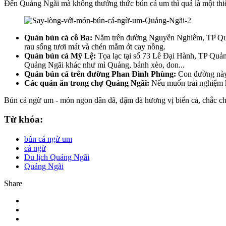
Đến Quảng Ngãi mà không thưởng thức bún cá um thì quả là một thiếu 
Quán bún cá cô Ba:
Nằm trên đường Nguyễn Nghiêm, TP Quảng
rau sống tươi mát và chén mắm ớt cay nồng.
Quán bún cá Mỹ Lệ:
Tọa lạc tại số 73 Lê Đại Hành, TP Quản
Quảng Ngãi khác như mì Quảng, bánh xèo, don...
Quán bún cá trên đường Phan Đình Phùng:
Con đường này 
Các quán ăn trong chợ Quảng Ngãi:
Nếu muốn trải nghiệm k
Bún cá ngừ um - món ngon dân dã, đậm đà hương vị biển cả, chắc ch
Từ khóa:
bún cá ngừ um
cá ngừ
Du lịch Quảng Ngãi
Quảng Ngãi
Share