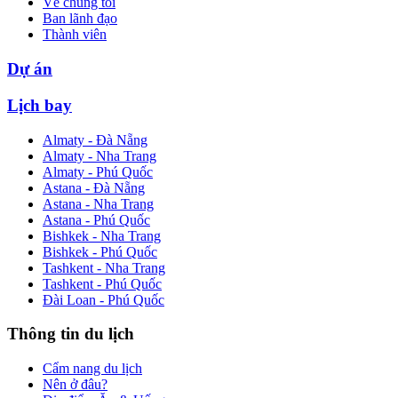
Về chúng tôi
Ban lãnh đạo
Thành viên
Dự án
Lịch bay
Almaty - Đà Nẵng
Almaty - Nha Trang
Almaty - Phú Quốc
Astana - Đà Nẵng
Astana - Nha Trang
Astana - Phú Quốc
Bishkek - Nha Trang
Bishkek - Phú Quốc
Tashkent - Nha Trang
Tashkent - Phú Quốc
Đài Loan - Phú Quốc
Thông tin du lịch
Cẩm nang du lịch
Nên ở đâu?