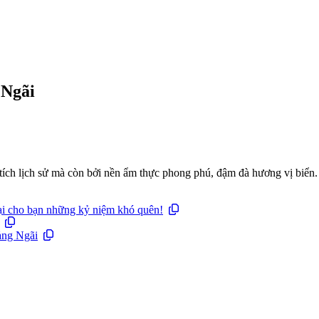
 Ngãi
tích lịch sử mà còn bởi nền ẩm thực phong phú, đậm đà hương vị biển.
lại cho bạn những kỷ niệm khó quên!
ảng Ngãi