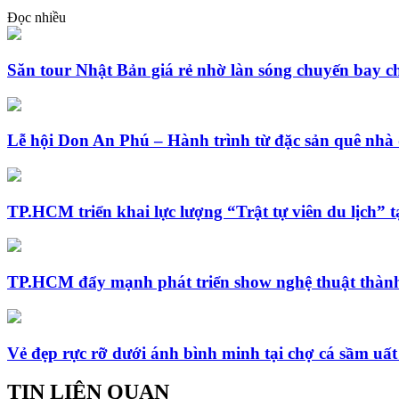
Đọc nhiều
Săn tour Nhật Bản giá rẻ nhờ làn sóng chuyến bay c
Lễ hội Don An Phú – Hành trình từ đặc sản quê nhà 
TP.HCM triển khai lực lượng “Trật tự viên du lịch” t
TP.HCM đẩy mạnh phát triển show nghệ thuật thành
Vẻ đẹp rực rỡ dưới ánh bình minh tại chợ cá sầm uấ
TIN LIÊN QUAN