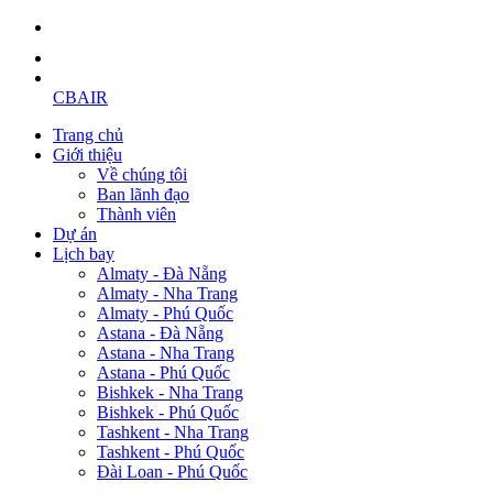
CBAIR
Trang chủ
Giới thiệu
Về chúng tôi
Ban lãnh đạo
Thành viên
Dự án
Lịch bay
Almaty - Đà Nẵng
Almaty - Nha Trang
Almaty - Phú Quốc
Astana - Đà Nẵng
Astana - Nha Trang
Astana - Phú Quốc
Bishkek - Nha Trang
Bishkek - Phú Quốc
Tashkent - Nha Trang
Tashkent - Phú Quốc
Đài Loan - Phú Quốc