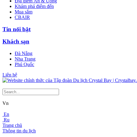
Địa điểm Ăn & Uống
Khám phá điểm đến
Mua sắm
CBAIR
Tin nổi bật
Khách sạn
Đà Nẵng
Nha Trang
Phú Quốc
Liên hệ
Vn
En
Ru
Trang chủ
Thông tin du lịch