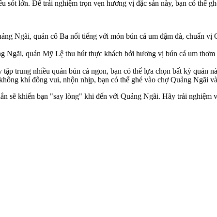
sót lớn. Để trải nghiệm trọn vẹn hương vị đặc sản này, bạn có thể gh
 Ngãi, quán cô Ba nổi tiếng với món bún cá um đậm đà, chuẩn vị Q
g Ngãi, quán Mỹ Lệ thu hút thực khách bởi hương vị bún cá um thơm 
tập trung nhiều quán bún cá ngon, bạn có thể lựa chọn bất kỳ quán nà
hông khí đông vui, nhộn nhịp, bạn có thể ghé vào chợ Quảng Ngãi và
ắn sẽ khiến bạn "say lòng" khi đến với Quảng Ngãi. Hãy trải nghiệm 