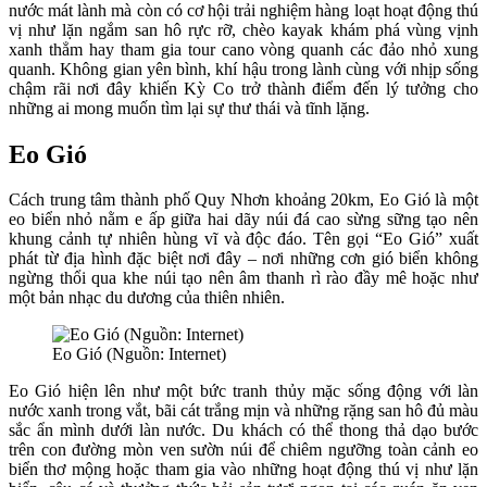
nước mát lành mà còn có cơ hội trải nghiệm hàng loạt hoạt động thú
vị như lặn ngắm san hô rực rỡ, chèo kayak khám phá vùng vịnh
xanh thẳm hay tham gia tour cano vòng quanh các đảo nhỏ xung
quanh. Không gian yên bình, khí hậu trong lành cùng với nhịp sống
chậm rãi nơi đây khiến Kỳ Co trở thành điểm đến lý tưởng cho
những ai mong muốn tìm lại sự thư thái và tĩnh lặng.
Eo Gió
Cách trung tâm thành phố Quy Nhơn khoảng 20km, Eo Gió là một
eo biển nhỏ nằm e ấp giữa hai dãy núi đá cao sừng sững tạo nên
khung cảnh tự nhiên hùng vĩ và độc đáo. Tên gọi “Eo Gió” xuất
phát từ địa hình đặc biệt nơi đây – nơi những cơn gió biển không
ngừng thổi qua khe núi tạo nên âm thanh rì rào đầy mê hoặc như
một bản nhạc du dương của thiên nhiên.
Eo Gió (Nguồn: Internet)
Eo Gió hiện lên như một bức tranh thủy mặc sống động với làn
nước xanh trong vắt, bãi cát trắng mịn và những rặng san hô đủ màu
sắc ẩn mình dưới làn nước. Du khách có thể thong thả dạo bước
trên con đường mòn ven sườn núi để chiêm ngưỡng toàn cảnh eo
biển thơ mộng hoặc tham gia vào những hoạt động thú vị như lặn