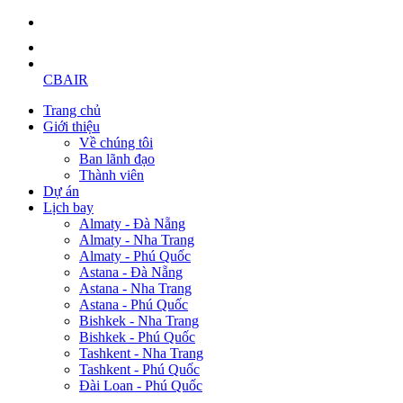
CBAIR
Trang chủ
Giới thiệu
Về chúng tôi
Ban lãnh đạo
Thành viên
Dự án
Lịch bay
Almaty - Đà Nẵng
Almaty - Nha Trang
Almaty - Phú Quốc
Astana - Đà Nẵng
Astana - Nha Trang
Astana - Phú Quốc
Bishkek - Nha Trang
Bishkek - Phú Quốc
Tashkent - Nha Trang
Tashkent - Phú Quốc
Đài Loan - Phú Quốc