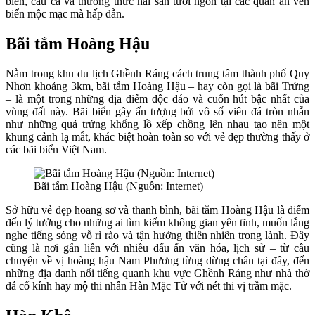
biển, câu cá và thưởng thức hải sản tươi ngon tại các quán ăn ven
biển mộc mạc mà hấp dẫn.
Bãi tắm Hoàng Hậu
Nằm trong khu du lịch Ghềnh Ráng cách trung tâm thành phố Quy
Nhơn khoảng 3km, bãi tắm Hoàng Hậu – hay còn gọi là bãi Trứng
– là một trong những địa điểm độc đáo và cuốn hút bậc nhất của
vùng đất này. Bãi biển gây ấn tượng bởi vô số viên đá tròn nhẵn
như những quả trứng khổng lồ xếp chồng lên nhau tạo nên một
khung cảnh lạ mắt, khác biệt hoàn toàn so với vẻ đẹp thường thấy ở
các bãi biển Việt Nam.
Bãi tắm Hoàng Hậu (Nguồn: Internet)
Sở hữu vẻ đẹp hoang sơ và thanh bình, bãi tắm Hoàng Hậu là điểm
đến lý tưởng cho những ai tìm kiếm không gian yên tĩnh, muốn lắng
nghe tiếng sóng vỗ rì rào và tận hưởng thiên nhiên trong lành. Đây
cũng là nơi gắn liền với nhiều dấu ấn văn hóa, lịch sử – từ câu
chuyện về vị hoàng hậu Nam Phương từng dừng chân tại đây, đến
những địa danh nổi tiếng quanh khu vực Ghềnh Ráng như nhà thờ
đá cổ kính hay mộ thi nhân Hàn Mặc Tử với nét thi vị trầm mặc.