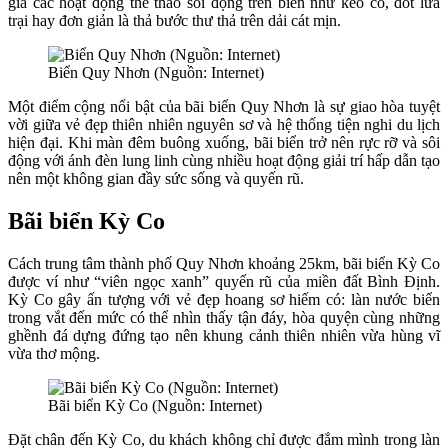
gia các hoạt động thể thao sôi động trên biển như kéo co, đốt lửa
trại hay đơn giản là thả bước thư thả trên dải cát mịn.
Biển Quy Nhơn (Nguồn: Internet)
Một điểm cộng nổi bật của bãi biển Quy Nhơn là sự giao hòa tuyệt
vời giữa vẻ đẹp thiên nhiên nguyên sơ và hệ thống tiện nghi du lịch
hiện đại. Khi màn đêm buông xuống, bãi biển trở nên rực rỡ và sôi
động với ánh đèn lung linh cùng nhiều hoạt động giải trí hấp dẫn tạo
nên một không gian đầy sức sống và quyến rũ.
Bãi biển Kỳ Co
Cách trung tâm thành phố Quy Nhơn khoảng 25km, bãi biển Kỳ Co
được ví như “viên ngọc xanh” quyến rũ của miền đất Bình Định.
Kỳ Co gây ấn tượng với vẻ đẹp hoang sơ hiếm có: làn nước biển
trong vắt đến mức có thể nhìn thấy tận đáy, hòa quyện cùng những
ghềnh đá dựng đứng tạo nên khung cảnh thiên nhiên vừa hùng vĩ
vừa thơ mộng.
Bãi biển Kỳ Co (Nguồn: Internet)
Đặt chân đến Kỳ Co, du khách không chỉ được đắm mình trong làn