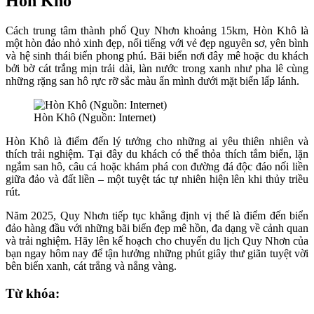
Hòn Khô
Cách trung tâm thành phố Quy Nhơn khoảng 15km, Hòn Khô là
một hòn đảo nhỏ xinh đẹp, nổi tiếng với vẻ đẹp nguyên sơ, yên bình
và hệ sinh thái biển phong phú. Bãi biển nơi đây mê hoặc du khách
bởi bờ cát trắng mịn trải dài, làn nước trong xanh như pha lê cùng
những rặng san hô rực rỡ sắc màu ẩn mình dưới mặt biển lấp lánh.
Hòn Khô (Nguồn: Internet)
Hòn Khô là điểm đến lý tưởng cho những ai yêu thiên nhiên và
thích trải nghiệm. Tại đây du khách có thể thỏa thích tắm biển, lặn
ngắm san hô, câu cá hoặc khám phá con đường đá độc đáo nối liền
giữa đảo và đất liền – một tuyệt tác tự nhiên hiện lên khi thủy triều
rút.
Năm 2025, Quy Nhơn tiếp tục khẳng định vị thế là điểm đến biển
đảo hàng đầu với những bãi biển đẹp mê hồn, đa dạng về cảnh quan
và trải nghiệm. Hãy lên kế hoạch cho chuyến du lịch Quy Nhơn của
bạn ngay hôm nay để tận hưởng những phút giây thư giãn tuyệt vời
bên biển xanh, cát trắng và nắng vàng.
Từ khóa: