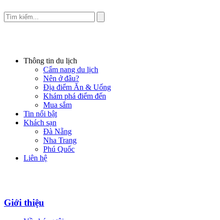
Thông tin du lịch
Cẩm nang du lịch
Nên ở đâu?
Địa điểm Ăn & Uống
Khám phá điểm đến
Mua sắm
Tin nổi bật
Khách sạn
Đà Nẵng
Nha Trang
Phú Quốc
Liên hệ
Giới thiệu