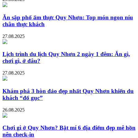
Ăn sập phố ẩm thực Quy Nhơn: Top món ngon níu
chân thực khách
27.08.2025
Lịch trình du lịch Quy Nhơn 2 ngày 1 đêm: Ăn gì,
chơi gì, ở đâu?
27.08.2025
Khám phá 3 hòn đảo đẹp nhất Quy Nhơn khiến du
khách “đổ gục”
26.08.2025
Chơi gì ở Quy Nhơn? Bật mí 6 địa điểm đẹp mê hồn
nên check-in