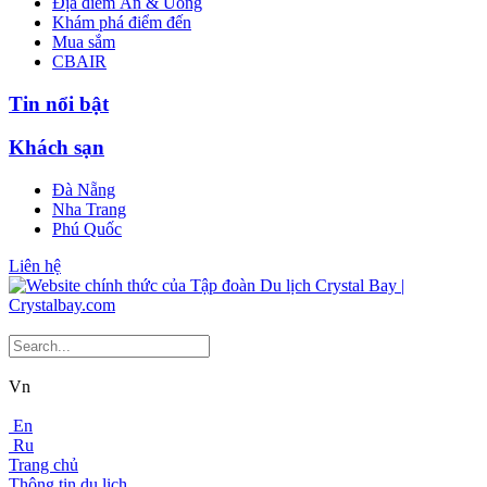
Địa điểm Ăn & Uống
Khám phá điểm đến
Mua sắm
CBAIR
Tin nổi bật
Khách sạn
Đà Nẵng
Nha Trang
Phú Quốc
Liên hệ
Vn
En
Ru
Trang chủ
Thông tin du lịch