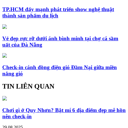
TP.HCM đẩy mạnh phát triển show nghệ thuật
thành sản phẩm du lịch
Vẻ đẹp rực rỡ dưới ánh bình minh tại chợ cá sầm
uất của Đà Nẵng
Check-in cánh đồng điện gió Đầm Nại giữa miền
nắng gió
TIN LIÊN QUAN
Chơi gì ở Quy Nhơn? Bật mí 6 địa điểm đẹp mê hồn
nên check-in
29.08.2025