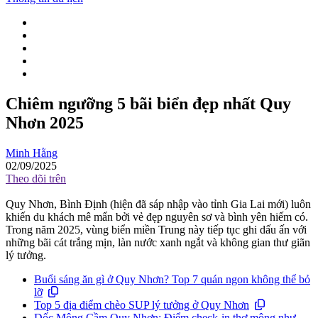
Chiêm ngưỡng 5 bãi biển đẹp nhất Quy
Nhơn 2025
Minh Hằng
02/09/2025
Theo dõi trên
Quy Nhơn, Bình Định (hiện đã sáp nhập vào tỉnh Gia Lai mới) luôn
khiến du khách mê mẩn bởi vẻ đẹp nguyên sơ và bình yên hiếm có.
Trong năm 2025, vùng biển miền Trung này tiếp tục ghi dấu ấn với
những bãi cát trắng mịn, làn nước xanh ngắt và không gian thư giãn
lý tưởng.
Buổi sáng ăn gì ở Quy Nhơn? Top 7 quán ngon không thể bỏ
lỡ
Top 5 địa điểm chèo SUP lý tưởng ở Quy Nhơn
Dốc Mộng Cầm Quy Nhơn: Điểm check-in thơ mộng như