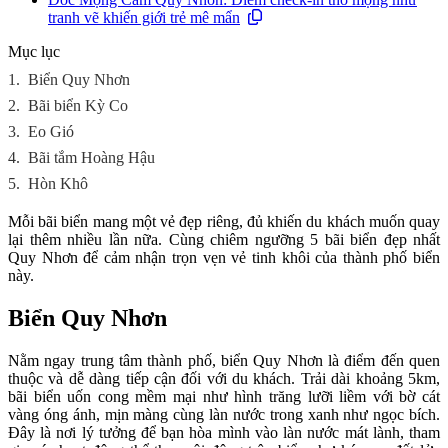
tranh vẽ khiến giới trẻ mê mẩn
Mục lục
1.
Biển Quy Nhơn
2.
Bãi biển Kỳ Co
3.
Eo Gió
4.
Bãi tắm Hoàng Hậu
5.
Hòn Khô
Mỗi bãi biển mang một vẻ đẹp riêng, đủ khiến du khách muốn quay
lại thêm nhiều lần nữa. Cùng chiêm ngưỡng 5 bãi biển đẹp nhất
Quy Nhơn để cảm nhận trọn vẹn vẻ tinh khôi của thành phố biển
này.
Biển Quy Nhơn
Nằm ngay trung tâm thành phố, biển Quy Nhơn là điểm đến quen
thuộc và dễ dàng tiếp cận đối với du khách. Trải dài khoảng 5km,
bãi biển uốn cong mềm mại như hình trăng lưỡi liềm với bờ cát
vàng óng ánh, mịn màng cùng làn nước trong xanh như ngọc bích.
Đây là nơi lý tưởng để bạn hòa mình vào làn nước mát lành, tham