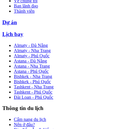
Về chúng tôi
Ban lãnh đạo
Thành viên
Dự án
Lịch bay
Almaty - Đà Nẵng
Almaty - Nha Trang
Almaty - Phú Quốc
Astana - Đà Nẵng
Astana - Nha Trang
Astana - Phú Quốc
Bishkek - Nha Trang
Bishkek - Phú Quốc
Tashkent - Nha Trang
Tashkent - Phú Quốc
Đài Loan - Phú Quốc
Thông tin du lịch
Cẩm nang du lịch
Nên ở đâu?