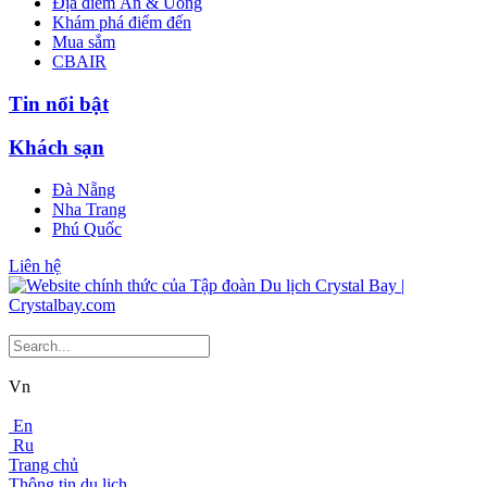
Địa điểm Ăn & Uống
Khám phá điểm đến
Mua sắm
CBAIR
Tin nổi bật
Khách sạn
Đà Nẵng
Nha Trang
Phú Quốc
Liên hệ
Vn
En
Ru
Trang chủ
Thông tin du lịch