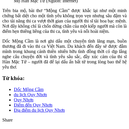
Mộ Hàn Mặc Tử (Nguồn: Internet)
Trên bia mộ, bài thơ “Mộng Cầm” được khắc lại như một minh
chứng bất diệt cho một tình yêu không trọn vẹn nhưng sâu đậm và
cho tài năng thi ca vượt thời gian của người thi sĩ tài hoa bạc mệnh.
Nơi đây không chỉ là chốn dừng chân của một kiếp người mà còn là
điểm hẹn thiêng liêng của thi ca, tình yêu và nỗi hoài niệm.
Dốc Mộng Cầm là nơi ghi dấu một chuyện tình lãng mạn, buồn
thương đã đi vào thi ca Việt Nam. Du khách đến đây sẽ được đắm
mình trong khung cảnh thiên nhiên hữu tình đồng thời có dịp lắng
nghe câu chuyện đời và tình yêu sâu sắc, đầy xúc cảm của thi sĩ
Hàn Mặc Tử – người đã để lại dấu ấn bất tử trong lòng bao thế hệ
yêu thơ.
Từ khóa:
Dốc Mộng Cầm
du lịch Quy Nhơn
Quy Nhơn
Điểm đến Quy Nhơn
Địa điểm du lịch Quy Nhơn
Share