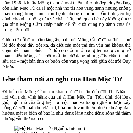
năm 1936. Khi ấy Mộng Cầm là một thiếu nữ xinh đẹp, duyên dáng
còn Hàn Mặc Tử đã là một nhà thơ tài hoa vang danh nhưng không
may mang trong mình căn bệnh phong quái ác. Dẫu tình yêu họ
dành cho nhau nồng nàn và chân thật, mối quan hệ này không được
gia đình Mộng Cầm chấp nhận để rồi cuối cùng họ đành chia lìa
trong tiếc nuối.
Chính từ nỗi đau thầm lặng ấy, bài thơ “Mộng Cầm” đã ra đời – như
lời độc thoại đầy xót xa, da diết của một trái tim yêu mà không thể
chạm đến hạnh phúc. Từ đó con dốc nhỏ mang tên nàng cũng trở
thành biểu tượng của một mối tình dở dang nhưng đầy chân thành,
sâu sắc – một bản tình ca buồn còn vang vọng mãi giữa đất trời Quy
Nhơn.
Ghé thăm nơi an nghỉ của Hàn Mặc Tử
Đi hết dốc Mộng Cầm, du khách sẽ đặt chân đến đồi Thi Nhân –
nơi yên nghỉ vĩnh hằng của thi sĩ Hàn Mặc Tử. Trên đỉnh đồi lộng
gió, ngôi mộ của ông hiện ra mộc mạc và trang nghiêm được xây
bằng đá với mái che giản dị, hòa mình vào thiên nhiên khoáng đạt,
hướng mặt ra biển cả bao la như đang lắng nghe tiếng sóng thì thầm
những vần thơ năm cũ.