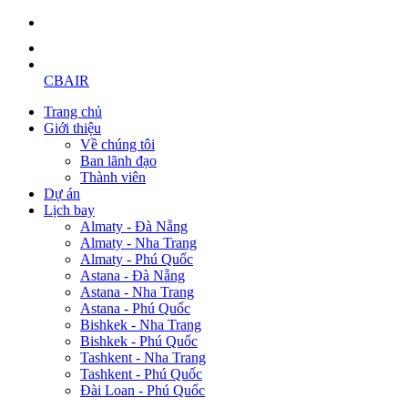
CBAIR
Trang chủ
Giới thiệu
Về chúng tôi
Ban lãnh đạo
Thành viên
Dự án
Lịch bay
Almaty - Đà Nẵng
Almaty - Nha Trang
Almaty - Phú Quốc
Astana - Đà Nẵng
Astana - Nha Trang
Astana - Phú Quốc
Bishkek - Nha Trang
Bishkek - Phú Quốc
Tashkent - Nha Trang
Tashkent - Phú Quốc
Đài Loan - Phú Quốc