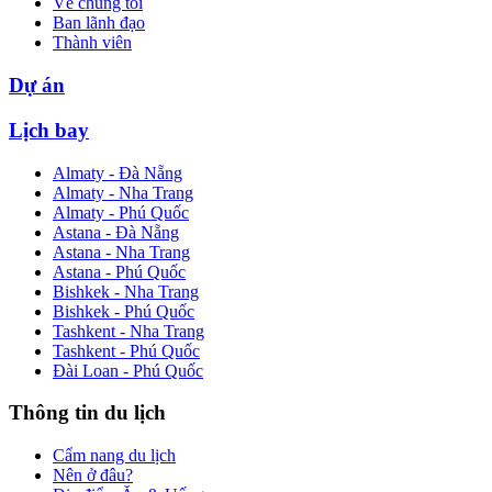
Về chúng tôi
Ban lãnh đạo
Thành viên
Dự án
Lịch bay
Almaty - Đà Nẵng
Almaty - Nha Trang
Almaty - Phú Quốc
Astana - Đà Nẵng
Astana - Nha Trang
Astana - Phú Quốc
Bishkek - Nha Trang
Bishkek - Phú Quốc
Tashkent - Nha Trang
Tashkent - Phú Quốc
Đài Loan - Phú Quốc
Thông tin du lịch
Cẩm nang du lịch
Nên ở đâu?