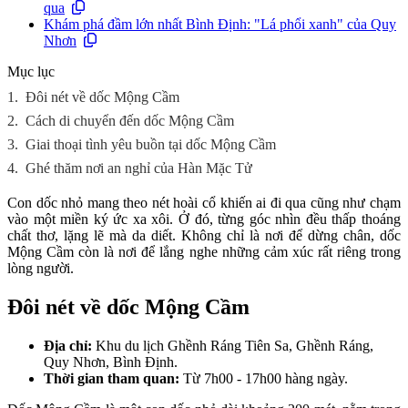
qua
Khám phá đầm lớn nhất Bình Định: "Lá phổi xanh" của Quy
Nhơn
Mục lục
1.
Đôi nét về dốc Mộng Cầm
2.
Cách di chuyển đến dốc Mộng Cầm
3.
Giai thoại tình yêu buồn tại dốc Mộng Cầm
4.
Ghé thăm nơi an nghỉ của Hàn Mặc Tử
Con dốc nhỏ mang theo nét hoài cổ khiến ai đi qua cũng như chạm
vào một miền ký ức xa xôi. Ở đó, từng góc nhìn đều thấp thoáng
chất thơ, lặng lẽ mà da diết. Không chỉ là nơi để dừng chân, dốc
Mộng Cầm còn là nơi để lắng nghe những cảm xúc rất riêng trong
lòng người.
Đôi nét về dốc Mộng Cầm
Địa chỉ:
Khu du lịch Ghềnh Ráng Tiên Sa, Ghềnh Ráng,
Quy Nhơn, Bình Định.
Thời gian tham quan:
Từ 7h00 - 17h00 hàng ngày.