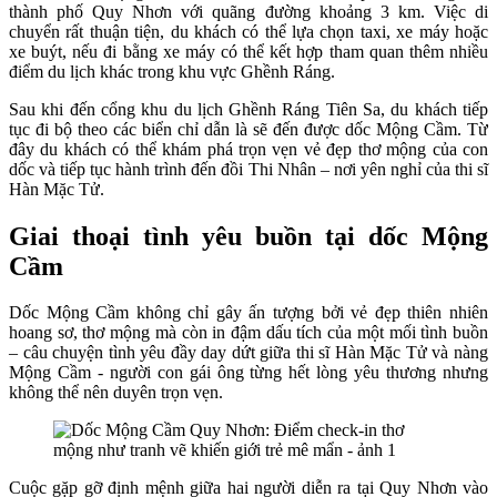
thành phố Quy Nhơn với quãng đường khoảng 3 km. Việc di
chuyển rất thuận tiện, du khách có thể lựa chọn taxi, xe máy hoặc
xe buýt, nếu đi bằng xe máy có thể kết hợp tham quan thêm nhiều
điểm du lịch khác trong khu vực Ghềnh Ráng.
Sau khi đến cổng khu du lịch Ghềnh Ráng Tiên Sa, du khách tiếp
tục đi bộ theo các biển chỉ dẫn là sẽ đến được dốc Mộng Cầm. Từ
đây du khách có thể khám phá trọn vẹn vẻ đẹp thơ mộng của con
dốc và tiếp tục hành trình đến đồi Thi Nhân – nơi yên nghỉ của thi sĩ
Hàn Mặc Tử.
Giai thoại tình yêu buồn tại dốc Mộng
Cầm
Dốc Mộng Cầm không chỉ gây ấn tượng bởi vẻ đẹp thiên nhiên
hoang sơ, thơ mộng mà còn in đậm dấu tích của một mối tình buồn
– câu chuyện tình yêu đầy day dứt giữa thi sĩ Hàn Mặc Tử và nàng
Mộng Cầm - người con gái ông từng hết lòng yêu thương nhưng
không thể nên duyên trọn vẹn.
Cuộc gặp gỡ định mệnh giữa hai người diễn ra tại Quy Nhơn vào