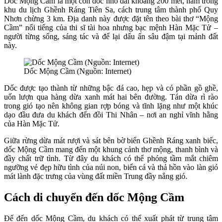
Dốc Mộng Cầm là một con dốc nhỏ dài khoảng 200 mét, nằm trong
khu du lịch Ghềnh Ráng Tiên Sa, cách trung tâm thành phố Quy
Nhơn chừng 3 km. Địa danh này được đặt tên theo bài thơ “Mộng
Cầm” nổi tiếng của thi sĩ tài hoa nhưng bạc mệnh Hàn Mặc Tử –
người từng sống, sáng tác và để lại dấu ấn sâu đậm tại mảnh đất
này.
Dốc Mộng Cầm (Nguồn: Internet)
Dốc được tạo thành từ những bậc đá cao, hẹp và có phần gồ ghề,
uốn lượn qua hàng dừa xanh mát hai bên đường. Tán dừa rì rào
trong gió tạo nên không gian rợp bóng và tĩnh lặng như một khúc
dạo đầu đưa du khách đến đồi Thi Nhân – nơi an nghỉ vĩnh hằng
của Hàn Mặc Tử.
Giữa rừng dừa mát rượi và sát bên bờ biển Ghềnh Ráng xanh biếc,
dốc Mộng Cầm mang đến một khung cảnh thơ mộng, thanh bình và
đầy chất trữ tình. Từ đây du khách có thể phóng tầm mắt chiêm
ngưỡng vẻ đẹp hữu tình của núi non, biển cả và thả hồn vào làn gió
mát lành đặc trưng của vùng đất miền Trung đầy nắng gió.
Cách di chuyển đến dốc Mộng Cầm
Để đến dốc Mộng Cầm, du khách có thể xuất phát từ trung tâm