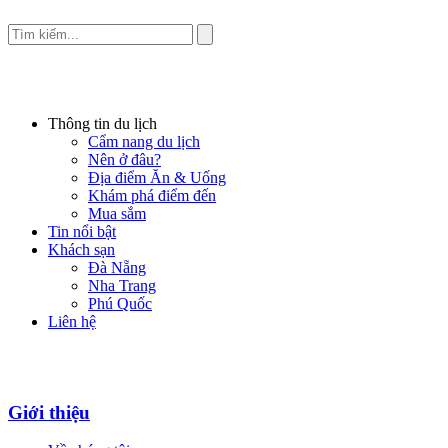
Thông tin du lịch
Cẩm nang du lịch
Nên ở đâu?
Địa điểm Ăn & Uống
Khám phá điểm đến
Mua sắm
Tin nổi bật
Khách sạn
Đà Nẵng
Nha Trang
Phú Quốc
Liên hệ
Giới thiệu