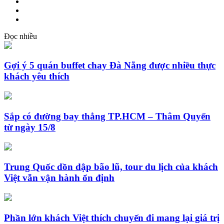
Đọc nhiều
Gợi ý 5 quán buffet chay Đà Nẵng được nhiều thực
khách yêu thích
Sắp có đường bay thẳng TP.HCM – Thâm Quyến
từ ngày 15/8
Trung Quốc dồn dập bão lũ, tour du lịch của khách
Việt vẫn vận hành ổn định
Phần lớn khách Việt thích chuyến đi mang lại giá trị