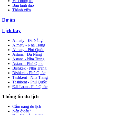
Về chúng tôi
Ban lãnh đạo
Thành viên
Dự án
Lịch bay
Almaty - Đà Nẵng
Almaty - Nha Trang
Almaty - Phú Quốc
Astana - Đà Nẵng
Astana - Nha Trang
Astana - Phú Quốc
Bishkek - Nha Trang
Bishkek - Phú Quốc
Tashkent - Nha Trang
Tashkent - Phú Quốc
Đài Loan - Phú Quốc
Thông tin du lịch
Cẩm nang du lịch
Nên ở đâu?