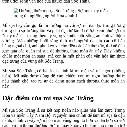
trong đời sống văn hóa của người dân Sóc Trăng.
Mì sụa hay còn gọi là mì trường thọ với sợi mì dài đặc trưng tượng
trưng cho sự trường tồn và phát đạt, từ lâu đã được xem như sợi mì
"may mắn" – mang theo hy vọng về một cuộc sống an lành và thịnh
vượng. Vào những buổi sáng tinh mơ, người dân từ các cô bán
hàng ngoài chợ, anh phu kéo xe cho đến các bác thợ xây, thợ nề đều
ghé qua các quán mì sụa để thưởng thức món ăn này. Đây không
chỉ là một món ăn sáng, mà còn là một phần của văn hóa ẩm thực
đặc trưng của vùng đất Sóc Trăng.
Mì sụa Sóc Trăng có hai loại chính là mì mặn và mì ngọt (không
mặn). Mì mặn được dùng để xào, chiên, còn mì ngọt thường được
nấu thành chè, tạo ra sự đa dạng trong cách thưởng thức món ăn
này.
Đặc điểm của mì sụa Sóc Trăng
Mì sụa Sóc Trăng là sự kết hợp hoàn hảo giữa nền ẩm thực Trung
Hoa và miền Tây Nam Bộ. Nguyên liệu chính để làm mì sụa là đậu
nành, chính vì vậy sợi mì có màu vàng óng, to hơn và dai hơn so với
các loại mì thông thường. Sợi mì này không chỉ làm cho món ăn trở