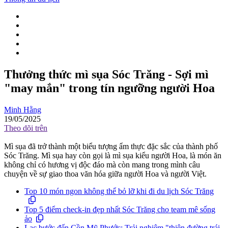
Thưởng thức mì sụa Sóc Trăng - Sợi mì
"may mắn" trong tín ngưỡng người Hoa
Minh Hằng
19/05/2025
Theo dõi trên
Mì sụa đã trở thành một biểu tượng ẩm thực đặc sắc của thành phố
Sóc Trăng. Mì sụa hay còn gọi là mì sụa kiểu người Hoa, là món ăn
không chỉ có hương vị độc đáo mà còn mang trong mình câu
chuyện về sự giao thoa văn hóa giữa người Hoa và người Việt.
Top 10 món ngon không thể bỏ lỡ khi đi du lịch Sóc Trăng
Top 5 điểm check-in đẹp nhất Sóc Trăng cho team mê sống
ảo
Lạc bước đến Cồn Mỹ Phước: Trải nghiệm "thiên đường trái