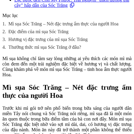
cây" hấp dẫn của Sóc Trăng
Mục lục
1.
Mì sụa Sóc Trăng – Nét đặc trưng ẩm thực của người Hoa
2.
Đặc điểm của mì sụa Sóc Trăng
3.
Hương vị đặc trưng của mì sụa Sóc Trăng
4.
Thưởng thức mì sụa Sóc Trăng ở đâu?
Mì sụa không chỉ làm say lòng những ai yêu thích các món mì mà
còn đem đến một trải nghiệm đặc biệt về hương vị và chất lượng.
Cùng khám phá về món mì sụa Sóc Trăng – tinh hoa ẩm thực người
Hoa.
Mì sụa Sóc Trăng – Nét đặc trưng ẩm
thực của người Hoa
Trước khi mì gói trở nên phổ biến trong bữa sáng của người dân
miền Tây nói chung và Sóc Trăng nói riêng, mì sụa đã là một món
ăn quen thuộc trong bữa điểm tâm của bà con nơi đây. Món mì sụa
Sóc Trăng đặc biệt nhờ vào sợi mì dài, dai, có hương vị đặc trưng
của đậu nành. Món ăn này đã trở thành một phần không thể thiếu