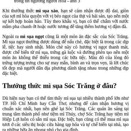
Khi thưởng thức
mì sụa xào
, bạn sẽ cảm nhận được độ dai, giòn
của sợi mì hòa quyện với vị béo ngọt của thịt và hải sản, tạo nên một
sự kết hợp hoàn hảo. Tùy theo khẩu vị, bạn có thể chấm với nước
mắm pha chanh ớt hoặc nước tương để tăng thêm hương vị đậm đà.
Ngoài ra
mì sụa ngọt
cũng là một món ăn đặc sắc của Sóc Trăng.
Mì sụa ngọt thường được dùng để nấu chè, đặc biệt là trong các dịp
lễ, tiệc hay sinh nhật. Món chè này có hương vị ngọt thanh mát,
được chế biến từ mì sụa, trứng gà luộc và đường phèn tạo nên một
món ăn không thể thiếu trong các bữa tiệc. Màu đỏ của lòng đỏ
trứng tượng trưng cho sự may mắn, bình an và trọn vẹn, là lời chúc
tốt đẹp mà người dân địa phương dành tặng nhau trong những dịp
đặc biệt.
Thưởng thức mì sụa Sóc Trăng ở đâu?
Dù hiện nay bạn có thể tìm thấy mì sụa tại nhiều thành phố lớn như
TP. Hồ Chí Minh hay Cần Thơ, nhưng để cảm nhận hương vị
chuẩn xác nhất, bạn nên ghé lại Sóc Trăng. Các quán ăn sáng tại
trung tâm thành phố như tiệm mì Thúy, chợ Sóc Trăng hay tiệm mì
Hiệp Lợi luôn có sẵn mì sụa. Đặc biệt, bạn cũng có thể mua mì sụa
tươi ở các siêu thị hoặc cửa hàng tạp hóa và tự chế biến tại nhà, tạo
ra những bữa ăn phong phú cho gia đình.