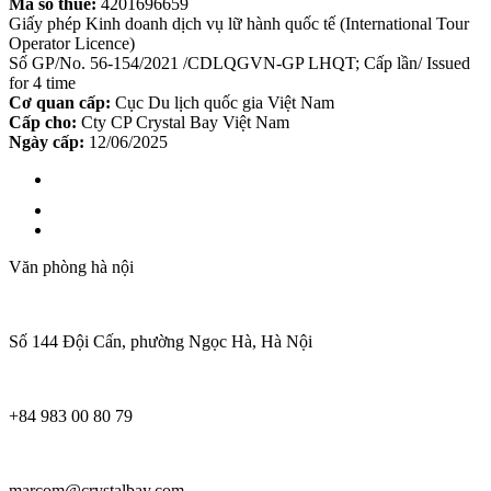
Mã số thuế:
4201696659
Giấy phép Kinh doanh dịch vụ lữ hành quốc tế (International Tour
Operator Licence)
Số GP/No. 56-154/2021 /CDLQGVN-GP LHQT; Cấp lần/ Issued
for 4 time
Cơ quan cấp:
Cục Du lịch quốc gia Việt Nam
Cấp cho:
Cty CP Crystal Bay Việt Nam
Ngày cấp:
12/06/2025
Văn phòng hà nội
Số 144 Đội Cấn, phường Ngọc Hà, Hà Nội
+84 983 00 80 79
marcom@crystalbay.com