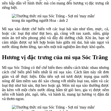
nên hấp dẫn về hình thức mà còn mang đến hương vị đặc trưng rất
riêng biệt.
Mì sụa xào được chế biến với các loại hải sản như tôm, mực, cá,
hoặc các loại thịt như thịt heo, gà, cùng với rau xanh, nấm, giúp
món ăn trở nên phong phú và đầy đủ dưỡng chất. Khi ăn, bạn sẽ
cảm nhận được sự kết hợp hoàn hảo giữa mì dai, hải sản ngọt và
nước dùng thơm lừng, tạo nên một trải nghiệm ẩm thực khó quên.
Hương vị đặc trưng của mì sụa Sóc Trăng
Mì sụa Sóc Trăng có thể chế biến theo nhiều cách khác nhau nhưng
cách chế biến phổ biến nhất là mì sụa xào. Cách làm này rất đơn
giản và dễ thực hiện. Đầu tiên sợi mì tươi được trụng qua nước
nóng để làm mềm sau đó xào chung với nhiều loại rau, nấm và các
loại thịt như hải sản, thịt heo hoặc gà. Món mì sụa xào thường được
ăn kèm với một chén nước dùng hầm từ giò heo, gia vị được nêm
nếm với hành phi, ngò, tiêu, và hành lá, mang lại hương vị đậm đà
và thơm ngon.