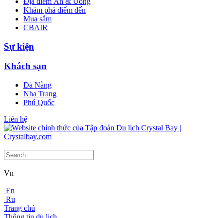
Địa điểm Ăn & Uống
Khám phá điểm đến
Mua sắm
CBAIR
Sự kiện
Khách sạn
Đà Nẵng
Nha Trang
Phú Quốc
Liên hệ
Vn
En
Ru
Trang chủ
Thông tin du lịch