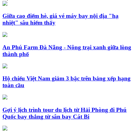
Giữa cao điểm hè, giá vé máy bay nội địa "hạ
nhiệt" sâu hiếm thấy
An Phú Farm Đà Nẵng - Nông trại xanh giữa lòng
thành phố
Hộ chiếu Việt Nam giảm 3 bậc trên bảng xếp hạng
toàn cầu
Gợi ý lịch trình tour du lịch từ Hải Phòng đi Phú
Quốc bay thẳng từ sân bay Cát Bi