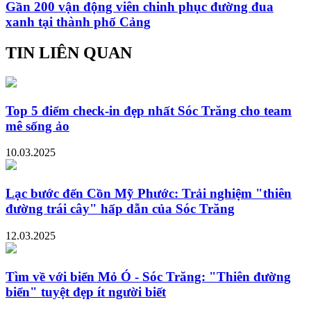
Gần 200 vận động viên chinh phục đường đua
xanh tại thành phố Cảng
TIN LIÊN QUAN
Top 5 điểm check-in đẹp nhất Sóc Trăng cho team
mê sống ảo
10.03.2025
Lạc bước đến Cồn Mỹ Phước: Trải nghiệm "thiên
đường trái cây" hấp dẫn của Sóc Trăng
12.03.2025
Tìm về với biển Mỏ Ó - Sóc Trăng: "Thiên đường
biển" tuyệt đẹp ít người biết