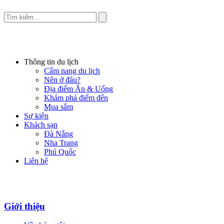
Thông tin du lịch
Cẩm nang du lịch
Nên ở đâu?
Địa điểm Ăn & Uống
Khám phá điểm đến
Mua sắm
Sự kiện
Khách sạn
Đà Nẵng
Nha Trang
Phú Quốc
Liên hệ
Giới thiệu