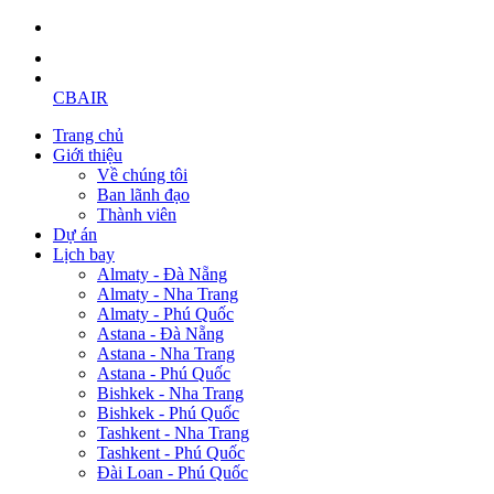
CBAIR
Trang chủ
Giới thiệu
Về chúng tôi
Ban lãnh đạo
Thành viên
Dự án
Lịch bay
Almaty - Đà Nẵng
Almaty - Nha Trang
Almaty - Phú Quốc
Astana - Đà Nẵng
Astana - Nha Trang
Astana - Phú Quốc
Bishkek - Nha Trang
Bishkek - Phú Quốc
Tashkent - Nha Trang
Tashkent - Phú Quốc
Đài Loan - Phú Quốc