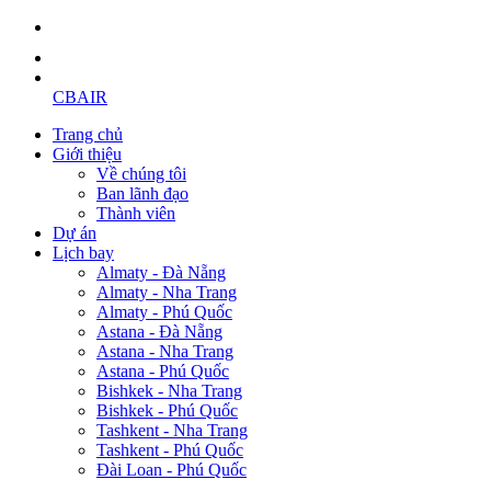
CBAIR
Trang chủ
Giới thiệu
Về chúng tôi
Ban lãnh đạo
Thành viên
Dự án
Lịch bay
Almaty - Đà Nẵng
Almaty - Nha Trang
Almaty - Phú Quốc
Astana - Đà Nẵng
Astana - Nha Trang
Astana - Phú Quốc
Bishkek - Nha Trang
Bishkek - Phú Quốc
Tashkent - Nha Trang
Tashkent - Phú Quốc
Đài Loan - Phú Quốc