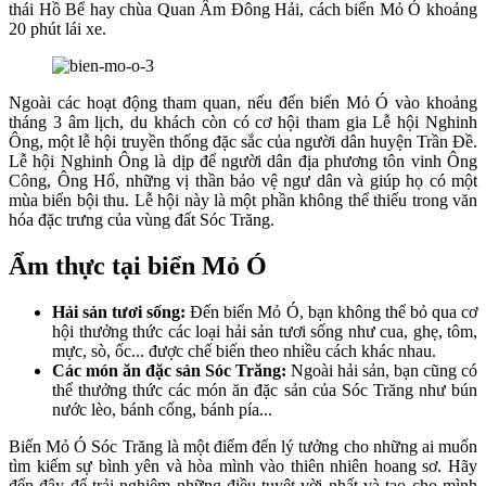
thái Hồ Bể hay chùa Quan Âm Đông Hải, cách biển Mỏ Ó khoảng
20 phút lái xe.
Ngoài các hoạt động tham quan, nếu đến biển Mỏ Ó vào khoảng
tháng 3 âm lịch, du khách còn có cơ hội tham gia Lễ hội Nghinh
Ông, một lễ hội truyền thống đặc sắc của người dân huyện Trần Đề.
Lễ hội Nghinh Ông là dịp để người dân địa phương tôn vinh Ông
Công, Ông Hổ, những vị thần bảo vệ ngư dân và giúp họ có một
mùa biển bội thu. Lễ hội này là một phần không thể thiếu trong văn
hóa đặc trưng của vùng đất Sóc Trăng.
Ẩm thực tại biển Mỏ Ó
Hải sản tươi sống:
Đến biển Mỏ Ó, bạn không thể bỏ qua cơ
hội thưởng thức các loại hải sản tươi sống như cua, ghẹ, tôm,
mực, sò, ốc... được chế biến theo nhiều cách khác nhau.
Các món ăn đặc sản Sóc Trăng:
Ngoài hải sản, bạn cũng có
thể thưởng thức các món ăn đặc sản của Sóc Trăng như bún
nước lèo, bánh cống, bánh pía...
Biển Mỏ Ó Sóc Trăng là một điểm đến lý tưởng cho những ai muốn
tìm kiếm sự bình yên và hòa mình vào thiên nhiên hoang sơ. Hãy
đến đây để trải nghiệm những điều tuyệt vời nhất và tạo cho mình