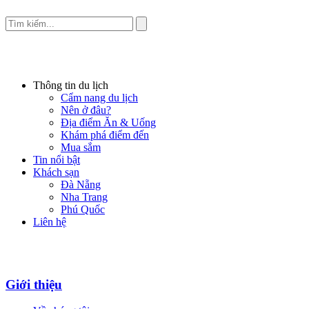
Thông tin du lịch
Cẩm nang du lịch
Nên ở đâu?
Địa điểm Ăn & Uống
Khám phá điểm đến
Mua sắm
Tin nổi bật
Khách sạn
Đà Nẵng
Nha Trang
Phú Quốc
Liên hệ
Giới thiệu