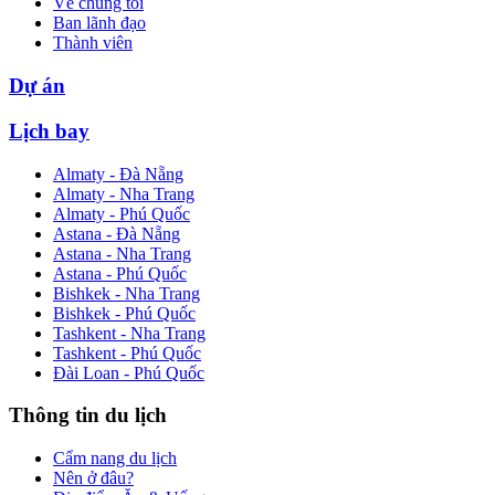
Về chúng tôi
Ban lãnh đạo
Thành viên
Dự án
Lịch bay
Almaty - Đà Nẵng
Almaty - Nha Trang
Almaty - Phú Quốc
Astana - Đà Nẵng
Astana - Nha Trang
Astana - Phú Quốc
Bishkek - Nha Trang
Bishkek - Phú Quốc
Tashkent - Nha Trang
Tashkent - Phú Quốc
Đài Loan - Phú Quốc
Thông tin du lịch
Cẩm nang du lịch
Nên ở đâu?