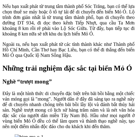
Nếu bạn xuất phát từ trung tâm thành phố Sóc Trăng, bạn có thể lựa
chọn thuê xe máy hoặc ô tô tự lái để di chuyển đến biển Mỏ Ó. Lộ
trình đơn giản nhất là từ trung tâm thành phố, bạn di chuyển theo
đường DT 934, đi dọc theo kênh Tiếp Nhựt, qua cầu Ta Mơn
khoảng 8 km rồi rẽ phải vào Lộ Sóc Giữa. Từ đây, bạn tiếp tục đi
khoảng 8 km nữa sẽ tới khu du lịch biển Mỏ Ó.
Ngoài ra, nếu bạn xuất phát từ các tỉnh thành khác như Thành phố
Hồ Chí Minh, Cần Thơ hay Bạc Liêu, bạn có thể đi thẳng đến biển
Mỏ Ó qua Quốc lộ Nam Sông Hậu.
Những trải nghiệm đặc sắc tại biển Mỏ Ó
Nghề “trượt mong”
Đây là một hình thức di chuyển đặc biệt trên bãi bồi bằng một chiếc
ván mỏng gọi là "mong". Người dân ở đây đã sáng tạo ra nghề này
để di chuyển nhanh chóng trên bãi bồi lầy lội và đánh bắt thủy hải
sản. Nghề trượt mong có lịch sử hàng trăm năm và là nét văn hóa
đặc sắc của người dân miền Tây Nam Bộ. Hầu như mọi người ở
vùng biển Mỏ Ó đều có thể làm quen và thành thạo nghề này, tạo
nên một điểm nhấn độc đáo cho du khách khi đến thăm.