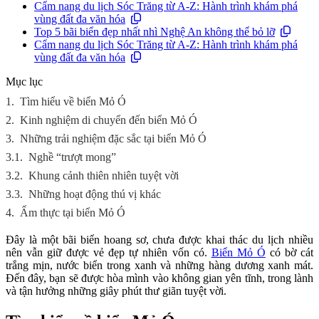
Cẩm nang du lịch Sóc Trăng từ A-Z: Hành trình khám phá
vùng đất đa văn hóa
Top 5 bãi biển đẹp nhất nhì Nghệ An không thể bỏ lỡ
Cẩm nang du lịch Sóc Trăng từ A-Z: Hành trình khám phá
vùng đất đa văn hóa
Mục lục
1.
Tìm hiểu về biển Mỏ Ó
2.
Kinh nghiệm di chuyển đến biển Mỏ Ó
3.
Những trải nghiệm đặc sắc tại biển Mỏ Ó
3.1.
Nghề “trượt mong”
3.2.
Khung cảnh thiên nhiên tuyệt vời
3.3.
Những hoạt động thú vị khác
4.
Ẩm thực tại biển Mỏ Ó
Đây là một bãi biển hoang sơ, chưa được khai thác du lịch nhiều
nên vẫn giữ được vẻ đẹp tự nhiên vốn có.
Biển Mỏ Ó
có bờ cát
trắng mịn, nước biển trong xanh và những hàng dương xanh mát.
Đến đây, bạn sẽ được hòa mình vào không gian yên tĩnh, trong lành
và tận hưởng những giây phút thư giãn tuyệt vời.