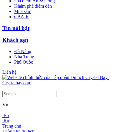
Địa điểm Ăn & Uống
Khám phá điểm đến
Mua sắm
CBAIR
Tin nổi bật
Khách sạn
Đà Nẵng
Nha Trang
Phú Quốc
Liên hệ
Vn
En
Ru
Trang chủ
Thông tin du lịch