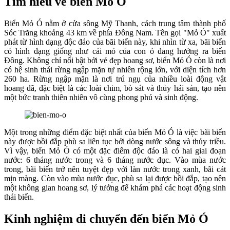
Tìm hiểu về biển Mỏ Ó
Biển Mỏ Ó nằm ở cửa sông Mỹ Thanh, cách trung tâm thành phố
Sóc Trăng khoảng 43 km về phía Đông Nam. Tên gọi "Mỏ Ó" xuất
phát từ hình dạng độc đáo của bãi biển này, khi nhìn từ xa, bãi biển
có hình dạng giống như cái mỏ của con ó đang hướng ra biển
Đông. Không chỉ nổi bật bởi vẻ đẹp hoang sơ, biển Mỏ Ó còn là nơi
có hệ sinh thái rừng ngập mặn tự nhiên rộng lớn, với diện tích hơn
260 ha. Rừng ngập mặn là nơi trú ngụ của nhiều loài động vật
hoang dã, đặc biệt là các loài chim, bò sát và thủy hải sản, tạo nên
một bức tranh thiên nhiên vô cùng phong phú và sinh động.
Một trong những điểm đặc biệt nhất của biển Mỏ Ó là việc bãi biển
này được bồi đắp phù sa liên tục bởi dòng nước sông và thủy triều.
Vì vậy, biển Mỏ Ó có một đặc điểm độc đáo là có hai giai đoạn
nước: 6 tháng nước trong và 6 tháng nước đục. Vào mùa nước
trong, bãi biển trở nên tuyệt đẹp với làn nước trong xanh, bãi cát
mịn màng. Còn vào mùa nước đục, phù sa lại được bồi đắp, tạo nên
một không gian hoang sơ, lý tưởng để khám phá các hoạt động sinh
thái biển.
Kinh nghiệm di chuyển đến biển Mỏ Ó