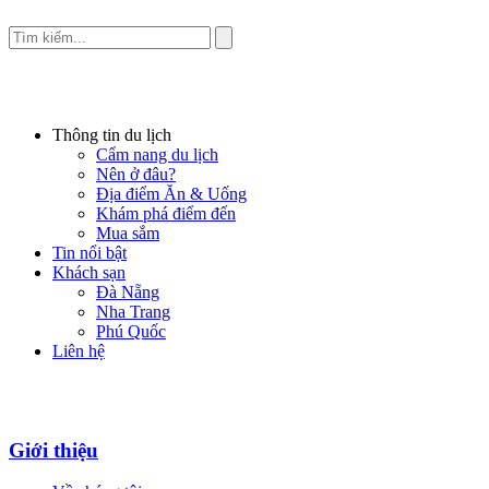
Thông tin du lịch
Cẩm nang du lịch
Nên ở đâu?
Địa điểm Ăn & Uống
Khám phá điểm đến
Mua sắm
Tin nổi bật
Khách sạn
Đà Nẵng
Nha Trang
Phú Quốc
Liên hệ
Giới thiệu