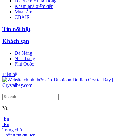
Địa điểm Ăn & Uống
Khám phá điểm đến
Mua sắm
CBAIR
Tin nổi bật
Khách sạn
Đà Nẵng
Nha Trang
Phú Quốc
Liên hệ
Vn
En
Ru
Trang chủ
Thông tin du lịch