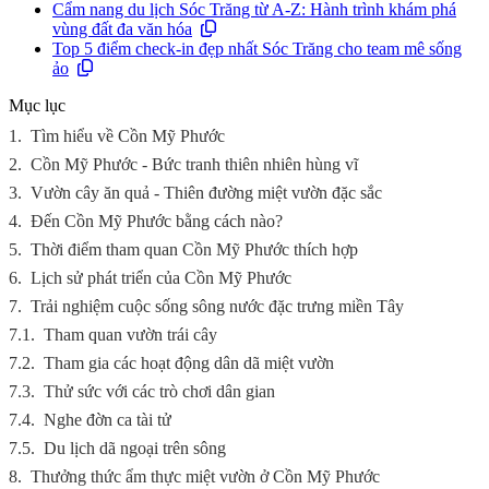
Cẩm nang du lịch Sóc Trăng từ A-Z: Hành trình khám phá
vùng đất đa văn hóa
Top 5 điểm check-in đẹp nhất Sóc Trăng cho team mê sống
ảo
Mục lục
1.
Tìm hiểu về Cồn Mỹ Phước
2.
Cồn Mỹ Phước - Bức tranh thiên nhiên hùng vĩ
3.
Vườn cây ăn quả - Thiên đường miệt vườn đặc sắc
4.
Đến Cồn Mỹ Phước bằng cách nào?
5.
Thời điểm tham quan Cồn Mỹ Phước thích hợp
6.
Lịch sử phát triển của Cồn Mỹ Phước
7.
Trải nghiệm cuộc sống sông nước đặc trưng miền Tây
7.1.
Tham quan vườn trái cây
7.2.
Tham gia các hoạt động dân dã miệt vườn
7.3.
Thử sức với các trò chơi dân gian
7.4.
Nghe đờn ca tài tử
7.5.
Du lịch dã ngoại trên sông
8.
Thưởng thức ẩm thực miệt vườn ở Cồn Mỹ Phước