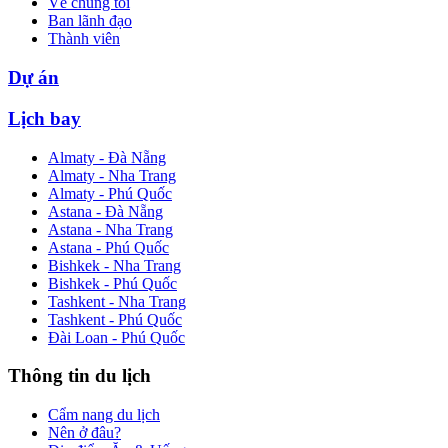
Về chúng tôi
Ban lãnh đạo
Thành viên
Dự án
Lịch bay
Almaty - Đà Nẵng
Almaty - Nha Trang
Almaty - Phú Quốc
Astana - Đà Nẵng
Astana - Nha Trang
Astana - Phú Quốc
Bishkek - Nha Trang
Bishkek - Phú Quốc
Tashkent - Nha Trang
Tashkent - Phú Quốc
Đài Loan - Phú Quốc
Thông tin du lịch
Cẩm nang du lịch
Nên ở đâu?