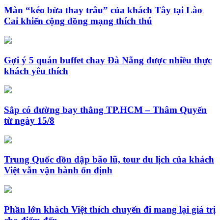
Màn “kéo bừa thay trâu” của khách Tây tại Lào
Cai khiến cộng đồng mạng thích thú
Gợi ý 5 quán buffet chay Đà Nẵng được nhiều thực
khách yêu thích
Sắp có đường bay thẳng TP.HCM – Thâm Quyến
từ ngày 15/8
Trung Quốc dồn dập bão lũ, tour du lịch của khách
Việt vẫn vận hành ổn định
Phần lớn khách Việt thích chuyến đi mang lại giá trị