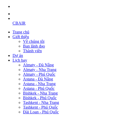
CBAIR
Trang chủ
Giới thiệu
Về chúng tôi
Ban lãnh đạo
Thành viên
Dự án
Lịch bay
Almaty - Đà Nẵng
Almaty - Nha Trang
Almaty - Phú Quốc
Astana - Đà Nẵng
Astana - Nha Trang
Astana - Phú Quốc
Bishkek - Nha Trang
Bishkek - Phú Quốc
Tashkent - Nha Trang
Tashkent - Phú Quốc
Đài Loan - Phú Quốc