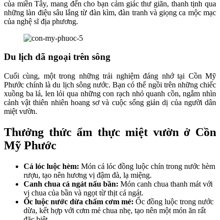
của miền Tây, mang đến cho bạn cảm giác thư giãn, thanh tịnh qua
những làn điệu sâu lắng từ đàn kìm, đàn tranh và giọng ca mộc mạc
của nghệ sĩ địa phương.
Du lịch dã ngoại trên sông
Cuối cùng, một trong những trải nghiệm đáng nhớ tại Cồn Mỹ
Phước chính là du lịch sông nước. Bạn có thể ngồi trên những chiếc
xuồng ba lá, len lỏi qua những con rạch nhỏ quanh cồn, ngắm nhìn
cảnh vật thiên nhiên hoang sơ và cuộc sống giản dị của người dân
miệt vườn.
Thưởng thức ẩm thực miệt vườn ở Cồn
Mỹ Phước
Cá lóc luộc hèm:
Món cá lóc đồng luộc chín trong nước hèm
rượu, tạo nên hương vị đậm đà, lạ miệng.
Canh chua cá ngát nấu bần:
Món canh chua thanh mát với
vị chua của bần và ngọt từ thịt cá ngát.
Ốc luộc nước dừa chấm cơm mẻ:
Ốc đồng luộc trong nước
dừa, kết hợp với cơm mẻ chua nhẹ, tạo nên một món ăn rất
đặc biệt.