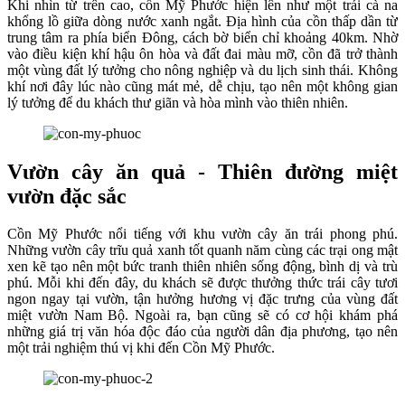
Khi nhìn từ trên cao, cồn Mỹ Phước hiện lên như một trái cà na
khổng lồ giữa dòng nước xanh ngắt. Địa hình của cồn thấp dần từ
trung tâm ra phía biển Đông, cách bờ biển chỉ khoảng 40km. Nhờ
vào điều kiện khí hậu ôn hòa và đất đai màu mỡ, cồn đã trở thành
một vùng đất lý tưởng cho nông nghiệp và du lịch sinh thái. Không
khí nơi đây lúc nào cũng mát mẻ, dễ chịu, tạo nên một không gian
lý tưởng để du khách thư giãn và hòa mình vào thiên nhiên.
Vườn cây ăn quả - Thiên đường miệt
vườn đặc sắc
Cồn Mỹ Phước nổi tiếng với khu vườn cây ăn trái phong phú.
Những vườn cây trĩu quả xanh tốt quanh năm cùng các trại ong mật
xen kẽ tạo nên một bức tranh thiên nhiên sống động, bình dị và trù
phú. Mỗi khi đến đây, du khách sẽ được thưởng thức trái cây tươi
ngon ngay tại vườn, tận hưởng hương vị đặc trưng của vùng đất
miệt vườn Nam Bộ. Ngoài ra, bạn cũng sẽ có cơ hội khám phá
những giá trị văn hóa độc đáo của người dân địa phương, tạo nên
một trải nghiệm thú vị khi đến Cồn Mỹ Phước.