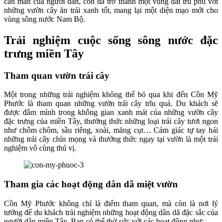
cần mẫn của người dân, cồn đã trở thành một vùng đất trù phú với
những vườn cây ăn trái xanh tốt, mang lại một diện mạo mới cho
vùng sông nước Nam Bộ.
Trải nghiệm cuộc sống sông nước đặc
trưng miền Tây
Tham quan vườn trái cây
Một trong những trải nghiệm không thể bỏ qua khi đến Cồn Mỹ
Phước là tham quan những vườn trái cây trĩu quả. Du khách sẽ
được đắm mình trong không gian xanh mát của những vườn cây
đặc trưng của miền Tây, thưởng thức những loại trái cây tươi ngon
như chôm chôm, sầu riêng, xoài, măng cụt… Cảm giác tự tay hái
những trái cây chín mọng và thưởng thức ngay tại vườn là một trải
nghiệm vô cùng thú vị.
Tham gia các hoạt động dân dã miệt vườn
Cồn Mỹ Phước không chỉ là điểm tham quan, mà còn là nơi lý
tưởng để du khách trải nghiệm những hoạt động dân dã đặc sắc của
người dân miền Tây. Bạn có thể thử sức với các hoạt động như: