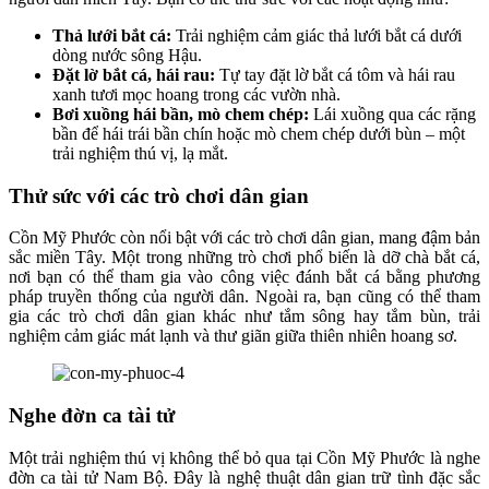
Thả lưới bắt cá:
Trải nghiệm cảm giác thả lưới bắt cá dưới
dòng nước sông Hậu.
Đặt lờ bắt cá, hái rau:
Tự tay đặt lờ bắt cá tôm và hái rau
xanh tươi mọc hoang trong các vườn nhà.
Bơi xuồng hái bần, mò chem chép:
Lái xuồng qua các rặng
bần để hái trái bần chín hoặc mò chem chép dưới bùn – một
trải nghiệm thú vị, lạ mắt.
Thử sức với các trò chơi dân gian
Cồn Mỹ Phước còn nổi bật với các trò chơi dân gian, mang đậm bản
sắc miền Tây. Một trong những trò chơi phổ biến là dỡ chà bắt cá,
nơi bạn có thể tham gia vào công việc đánh bắt cá bằng phương
pháp truyền thống của người dân. Ngoài ra, bạn cũng có thể tham
gia các trò chơi dân gian khác như tắm sông hay tắm bùn, trải
nghiệm cảm giác mát lạnh và thư giãn giữa thiên nhiên hoang sơ.
Nghe đờn ca tài tử
Một trải nghiệm thú vị không thể bỏ qua tại Cồn Mỹ Phước là nghe
đờn ca tài tử Nam Bộ. Đây là nghệ thuật dân gian trữ tình đặc sắc