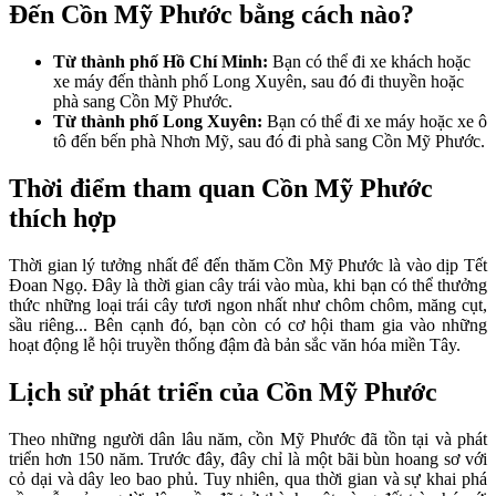
Đến Cồn Mỹ Phước bằng cách nào?
Từ thành phố Hồ Chí Minh:
Bạn có thể đi xe khách hoặc
xe máy đến thành phố Long Xuyên, sau đó đi thuyền hoặc
phà sang Cồn Mỹ Phước.
Từ thành phố Long Xuyên:
Bạn có thể đi xe máy hoặc xe ô
tô đến bến phà Nhơn Mỹ, sau đó đi phà sang Cồn Mỹ Phước.
Thời điểm tham quan Cồn Mỹ Phước
thích hợp
Thời gian lý tưởng nhất để đến thăm Cồn Mỹ Phước là vào dịp Tết
Đoan Ngọ. Đây là thời gian cây trái vào mùa, khi bạn có thể thưởng
thức những loại trái cây tươi ngon nhất như chôm chôm, măng cụt,
sầu riêng... Bên cạnh đó, bạn còn có cơ hội tham gia vào những
hoạt động lễ hội truyền thống đậm đà bản sắc văn hóa miền Tây.
Lịch sử phát triển của Cồn Mỹ Phước
Theo những người dân lâu năm, cồn Mỹ Phước đã tồn tại và phát
triển hơn 150 năm. Trước đây, đây chỉ là một bãi bùn hoang sơ với
cỏ dại và dây leo bao phủ. Tuy nhiên, qua thời gian và sự khai phá