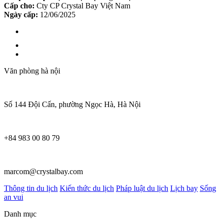
Cấp cho:
Cty CP Crystal Bay Việt Nam
Ngày cấp:
12/06/2025
Văn phòng hà nội
Số 144 Đội Cấn, phường Ngọc Hà, Hà Nội
+84 983 00 80 79
marcom@crystalbay.com
Thông tin du lịch
Kiến thức du lịch
Pháp luật du lịch
Lịch bay
Sống
an vui
Danh mục