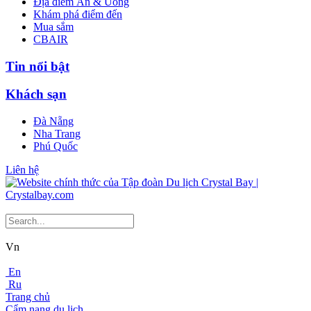
Địa điểm Ăn & Uống
Khám phá điểm đến
Mua sắm
CBAIR
Tin nổi bật
Khách sạn
Đà Nẵng
Nha Trang
Phú Quốc
Liên hệ
Vn
En
Ru
Trang chủ
Cẩm nang du lịch