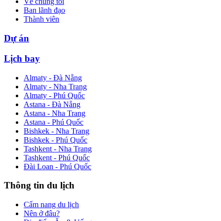
Về chúng tôi
Ban lãnh đạo
Thành viên
Dự án
Lịch bay
Almaty - Đà Nẵng
Almaty - Nha Trang
Almaty - Phú Quốc
Astana - Đà Nẵng
Astana - Nha Trang
Astana - Phú Quốc
Bishkek - Nha Trang
Bishkek - Phú Quốc
Tashkent - Nha Trang
Tashkent - Phú Quốc
Đài Loan - Phú Quốc
Thông tin du lịch
Cẩm nang du lịch
Nên ở đâu?