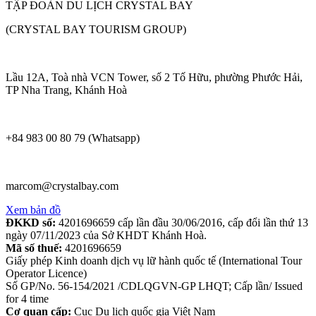
TẬP ĐOÀN DU LỊCH CRYSTAL BAY
(CRYSTAL BAY TOURISM GROUP)
Lầu 12A, Toà nhà VCN Tower, số 2 Tố Hữu, phường Phước Hải,
TP Nha Trang, Khánh Hoà
+84 983 00 80 79 (Whatsapp)
marcom@crystalbay.com
Xem bản đồ
ĐKKD số:
4201696659 cấp lần đầu 30/06/2016, cấp đổi lần thứ 13
ngày 07/11/2023 của Sở KHDT Khánh Hoà.
Mã số thuế:
4201696659
Giấy phép Kinh doanh dịch vụ lữ hành quốc tế (International Tour
Operator Licence)
Số GP/No. 56-154/2021 /CDLQGVN-GP LHQT; Cấp lần/ Issued
for 4 time
Cơ quan cấp:
Cục Du lịch quốc gia Việt Nam