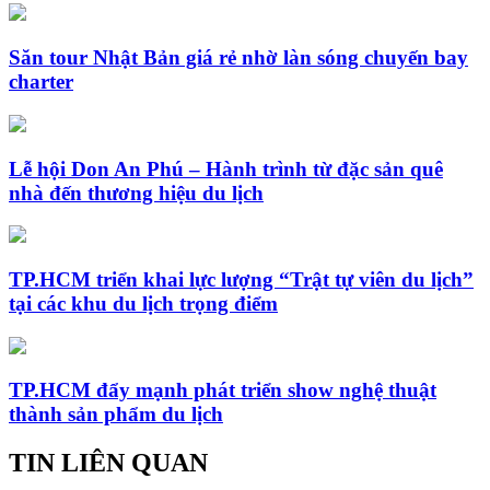
Săn tour Nhật Bản giá rẻ nhờ làn sóng chuyến bay
charter
Lễ hội Don An Phú – Hành trình từ đặc sản quê
nhà đến thương hiệu du lịch
TP.HCM triển khai lực lượng “Trật tự viên du lịch”
tại các khu du lịch trọng điểm
TP.HCM đẩy mạnh phát triển show nghệ thuật
thành sản phẩm du lịch
TIN LIÊN QUAN