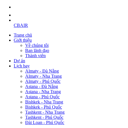
CBAIR
Trang chủ
Giới thiệu
Về chúng tôi
Ban lãnh đạo
Thành viên
Dự án
Lịch bay
Almaty - Đà Nẵng
Almaty - Nha Trang
Almaty - Phú Quốc
Astana - Đà Nẵng
Astana - Nha Trang
Astana - Phú Quốc
Bishkek - Nha Trang
Bishkek - Phú Quốc
Tashkent - Nha Trang
Tashkent - Phú Quốc
Đài Loan - Phú Quốc