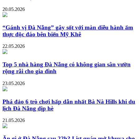
20.05.2026
“Gánh vị Đà Nẵng” gây sốt với màn diễu hành ẩm
thực độc đáo bên biển Mỹ Khê
22.05.2026
Top 5 nhà hàng Đà Nẵng có không gian sân vườn
rộng rãi cho gia đình
23.05.2026
Phá đảo 6 trò chơi hấp dẫn nhất Bà Nà Hills khi du
lịch Đà Nẵng dịp hè
21.05.2026
Ăn gì ở Đà Nẵng sau 22h? List quán mở khuya cho