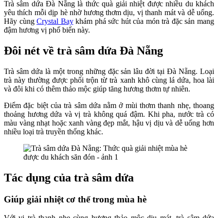
Trà sâm dứa Đà Nẵng là thức quà giải nhiệt được nhiều du khách
yêu thích mỗi dịp hè nhờ hương thơm dịu, vị thanh mát và dễ uống.
Hãy cùng
Crystal Bay
khám phá sức hút của món trà đặc sản mang
đậm hương vị phố biển này.
Đôi nét về trà sâm dứa Đà Nẵng
Trà sâm dứa là một trong những đặc sản lâu đời tại Đà Nẵng. Loại
trà này thường được phối trộn từ trà xanh khô cùng lá dứa, hoa lài
và đôi khi có thêm thảo mộc giúp tăng hương thơm tự nhiên.
Điểm đặc biệt của trà sâm dứa nằm ở mùi thơm thanh nhẹ, thoang
thoảng hương dứa và vị trà không quá đậm. Khi pha, nước trà có
màu vàng nhạt hoặc xanh vàng đẹp mắt, hậu vị dịu và dễ uống hơn
nhiều loại trà truyền thống khác.
Tác dụng của trà sâm dứa
Giúp giải nhiệt cơ thể trong mùa hè
Với vị trà thanh nhẹ cùng hương thảo mộc dịu mát, trà sâm dứa