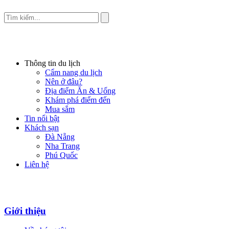
Thông tin du lịch
Cẩm nang du lịch
Nên ở đâu?
Địa điểm Ăn & Uống
Khám phá điểm đến
Mua sắm
Tin nổi bật
Khách sạn
Đà Nẵng
Nha Trang
Phú Quốc
Liên hệ
Giới thiệu