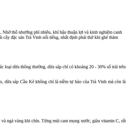
g. Nhờ thổ nhưỡng phì nhiêu, khí hậu thuận lợi và kinh nghiệm canh
rái cây đặc sản Trà Vinh nổi tiếng, nhất định phải thử khi ghé thăm
c loại dừa thông thường, dừa sáp chỉ có khoảng 20 - 30% số trái trên
cao, dừa sáp Cầu Kè không chỉ là niềm tự hào của Trà Vinh mà còn là
ơi và ngả vàng khi chín. Từng múi cam mọng nước, giàu vitamin C, rất