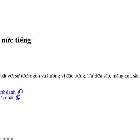
 nức tiếng
ổi bật với sự tươi ngon và hương vị đặc trưng. Từ dừa sáp, măng cụt,
trứ danh
ĩa nhất
c trưng