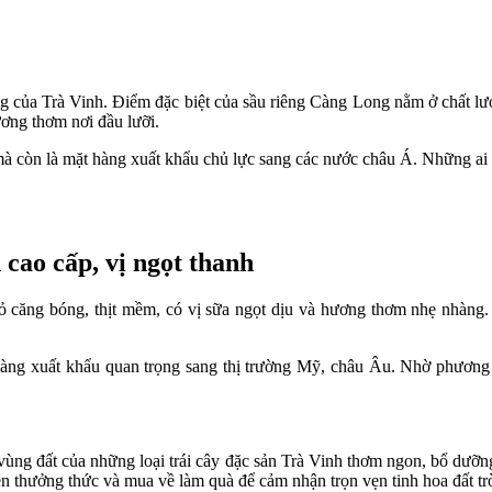
ng của Trà Vinh. Điểm đặc biệt của sầu riêng Càng Long nằm ở chất lượn
ơng thơm nơi đầu lưỡi.
ớn mà còn là mặt hàng xuất khẩu chủ lực sang các nước châu Á. Những a
 cao cấp, vị ngọt thanh
vỏ căng bóng, thịt mềm, có vị sữa ngọt dịu và hương thơm nhẹ nhàng.
hàng xuất khẩu quan trọng sang thị trường Mỹ, châu Âu. Nhờ phương
vùng đất của những loại trái cây đặc sản Trà Vinh thơm ngon, bổ dưỡng
thưởng thức và mua về làm quà để cảm nhận trọn vẹn tinh hoa đất trờ