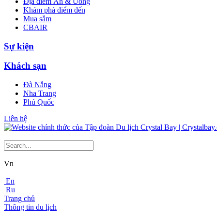
Địa điểm Ăn & Uống
Khám phá điểm đến
Mua sắm
CBAIR
Sự kiện
Khách sạn
Đà Nẵng
Nha Trang
Phú Quốc
Liên hệ
Vn
En
Ru
Trang chủ
Thông tin du lịch