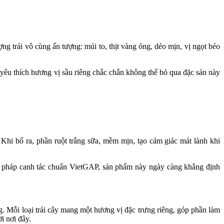
g trái vô cùng ấn tượng: múi to, thịt vàng óng, dẻo mịn, vị ngọt béo
i yêu thích hương vị sầu riêng chắc chắn không thể bỏ qua đặc sản này
 Khi bổ ra, phần ruột trắng sữa, mềm mịn, tạo cảm giác mát lành khi
 pháp canh tác chuẩn VietGAP, sản phẩm này ngày càng khẳng định
. Mỗi loại trái cây mang một hương vị đặc trưng riêng, góp phần làm
i nơi đây.