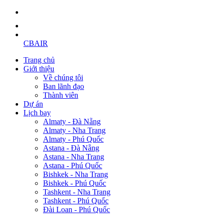
CBAIR
Trang chủ
Giới thiệu
Về chúng tôi
Ban lãnh đạo
Thành viên
Dự án
Lịch bay
Almaty - Đà Nẵng
Almaty - Nha Trang
Almaty - Phú Quốc
Astana - Đà Nẵng
Astana - Nha Trang
Astana - Phú Quốc
Bishkek - Nha Trang
Bishkek - Phú Quốc
Tashkent - Nha Trang
Tashkent - Phú Quốc
Đài Loan - Phú Quốc