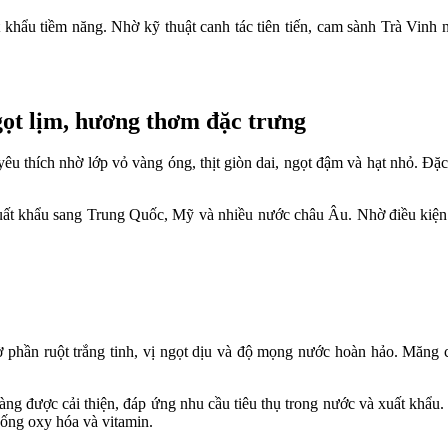
khẩu tiềm năng. Nhờ kỹ thuật canh tác tiên tiến, cam sành Trà Vinh 
gọt lịm, hương thơm đặc trưng
êu thích nhờ lớp vỏ vàng óng, thịt giòn dai, ngọt đậm và hạt nhỏ. Đặ
uất khẩu sang Trung Quốc, Mỹ và nhiều nước châu Âu. Nhờ điều kiện
hờ phần ruột trắng tinh, vị ngọt dịu và độ mọng nước hoàn hảo. Măng 
àng được cải thiện, đáp ứng nhu cầu tiêu thụ trong nước và xuất khẩu.
ống oxy hóa và vitamin.