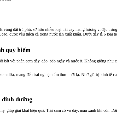
à vùng đất trù phú, sở hữu nhiều loại trái cây mang hương vị đặc trưn
ng cao, được yêu thích cả trong nước lẫn xuất khẩu. Dưới đây là 6 loại t
nh quý hiếm
nổi bật với phần cơm dày, dẻo, béo ngậy và nước ít. Không giống như cá
 kem dừa, mang đến trải nghiệm ẩm thực mới lạ. Nhờ giá trị kinh tế 
u dinh dưỡng
 nhẹ, giúp giải khát hiệu quả. Trái cam có vỏ dày, màu xanh khi còn tư