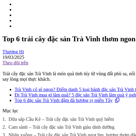
Top 6 trái cây đặc sản Trà Vinh thơm ngon
Thương Hi
19/03/2025
Theo dõi trên
Trái cây đặc sản Trà Vinh là món quà tinh túy từ vùng đất phù sa, n
say lòng mọi thực khách.
Trà Vinh có gì ngon? Điểm danh 5 loại bánh đặc sản Trà Vinh 
Đi Trà Vinh mua gì làm quà? 5 đặc sản Trà Vinh làm quà ý ngh
Top 6 đặc sản Trà Vinh đậm đà hương vị miền Tây
Mục lục
1.
Dừa sáp Cầu Kè – Trái cây đặc sản Trà Vinh quý hiếm
2.
Cam sành – Trái cây đặc sản Trà Vinh giàu dinh dưỡng
3.
Nhãn xuồng – Trái cây đặc sản Trà Vinh ngọt lịm, hương thơm đặ