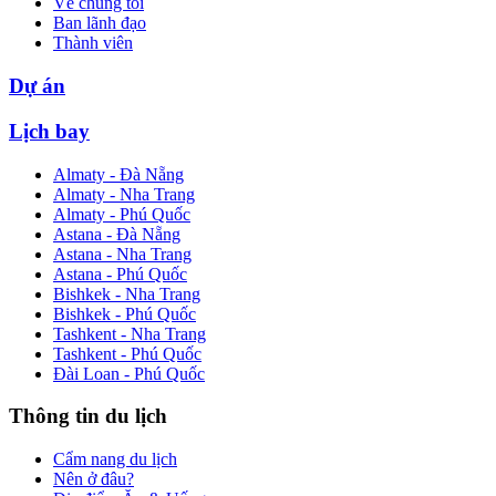
Về chúng tôi
Ban lãnh đạo
Thành viên
Dự án
Lịch bay
Almaty - Đà Nẵng
Almaty - Nha Trang
Almaty - Phú Quốc
Astana - Đà Nẵng
Astana - Nha Trang
Astana - Phú Quốc
Bishkek - Nha Trang
Bishkek - Phú Quốc
Tashkent - Nha Trang
Tashkent - Phú Quốc
Đài Loan - Phú Quốc
Thông tin du lịch
Cẩm nang du lịch
Nên ở đâu?