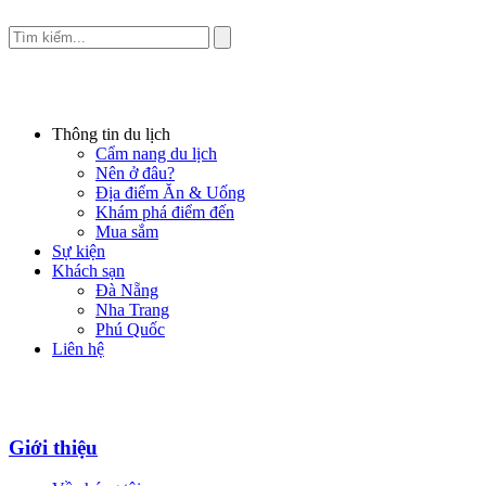
Thông tin du lịch
Cẩm nang du lịch
Nên ở đâu?
Địa điểm Ăn & Uống
Khám phá điểm đến
Mua sắm
Sự kiện
Khách sạn
Đà Nẵng
Nha Trang
Phú Quốc
Liên hệ
Giới thiệu