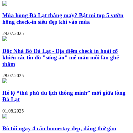
Mùa hồng Đà Lạt tháng mấy? Bật mí top 5 vườn
hồng check-in siêu đẹp khi vào mùa
29.07.2025
Dốc Nhà Bò Đà Lạt - Địa điểm check in hoài cổ
khiến các tín đồ "sống ảo" mê mẩn mỗi lần ghé
thăm
28.07.2025
Hé lộ “thủ phủ du lịch thông minh” mới giữa lòng
Đà Lạt
01.08.2025
Bỏ túi ngay 4 căn homestay đẹp, đáng thử gần