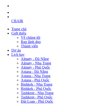
CBAIR
Trang chủ
Giới thiệu
Về chúng tôi
Ban lãnh đạo
Thành viên
Dự án
Lịch bay
Almaty - Đà Nẵng
Almaty - Nha Trang
Almaty - Phú Quốc
Astana - Đà Nẵng
Astana - Nha Trang
Astana - Phú Quốc
Bishkek - Nha Trang
Bishkek - Phú Quốc
Tashkent - Nha Trang
Tashkent - Phú Quốc
Đài Loan - Phú Quốc