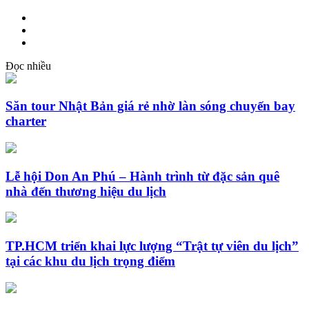
Đọc nhiều
Săn tour Nhật Bản giá rẻ nhờ làn sóng chuyến bay
charter
Lễ hội Don An Phú – Hành trình từ đặc sản quê
nhà đến thương hiệu du lịch
TP.HCM triển khai lực lượng “Trật tự viên du lịch”
tại các khu du lịch trọng điểm