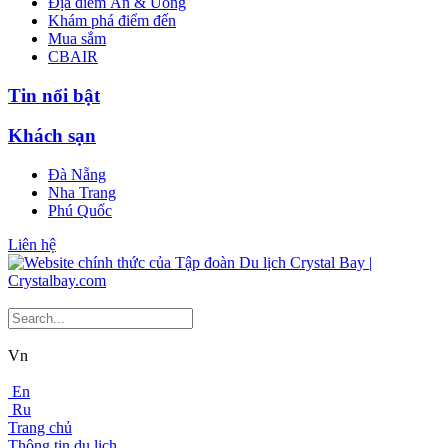
Địa điểm Ăn & Uống
Khám phá điểm đến
Mua sắm
CBAIR
Tin nổi bật
Khách sạn
Đà Nẵng
Nha Trang
Phú Quốc
Liên hệ
Vn
En
Ru
Trang chủ
Thông tin du lịch