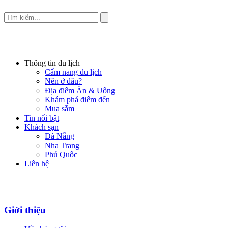
Thông tin du lịch
Cẩm nang du lịch
Nên ở đâu?
Địa điểm Ăn & Uống
Khám phá điểm đến
Mua sắm
Tin nổi bật
Khách sạn
Đà Nẵng
Nha Trang
Phú Quốc
Liên hệ
Giới thiệu