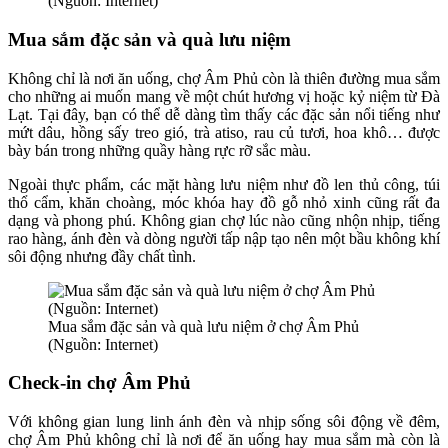
(Nguồn: Internet)
Mua sắm đặc sản và quà lưu niệm
Không chỉ là nơi ăn uống, chợ Âm Phủ còn là thiên đường mua sắm
cho những ai muốn mang về một chút hương vị hoặc kỷ niệm từ Đà
Lạt. Tại đây, bạn có thể dễ dàng tìm thấy các đặc sản nổi tiếng như
mứt dâu, hồng sấy treo gió, trà atiso, rau củ tươi, hoa khô… được
bày bán trong những quầy hàng rực rỡ sắc màu.
Ngoài thực phẩm, các mặt hàng lưu niệm như đồ len thủ công, túi
thổ cẩm, khăn choàng, móc khóa hay đồ gỗ nhỏ xinh cũng rất đa
dạng và phong phú. Không gian chợ lúc nào cũng nhộn nhịp, tiếng
rao hàng, ánh đèn và dòng người tấp nập tạo nên một bầu không khí
sôi động nhưng đầy chất tình.
Mua sắm đặc sản và quà lưu niệm ở chợ Âm Phủ
(Nguồn: Internet)
Check-in chợ Âm Phủ
Với không gian lung linh ánh đèn và nhịp sống sôi động về đêm,
chợ Âm Phủ không chỉ là nơi để ăn uống hay mua sắm mà còn là