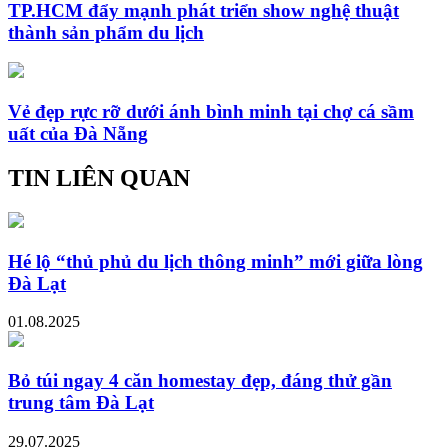
TP.HCM đẩy mạnh phát triển show nghệ thuật
thành sản phẩm du lịch
Vẻ đẹp rực rỡ dưới ánh bình minh tại chợ cá sầm
uất của Đà Nẵng
TIN LIÊN QUAN
Hé lộ “thủ phủ du lịch thông minh” mới giữa lòng
Đà Lạt
01.08.2025
Bỏ túi ngay 4 căn homestay đẹp, đáng thử gần
trung tâm Đà Lạt
29.07.2025