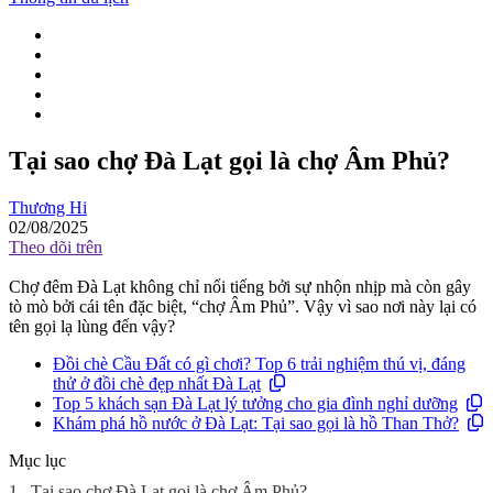
Tại sao chợ Đà Lạt gọi là chợ Âm Phủ?
Thương Hi
02/08/2025
Theo dõi trên
Chợ đêm Đà Lạt không chỉ nổi tiếng bởi sự nhộn nhịp mà còn gây
tò mò bởi cái tên đặc biệt, “chợ Âm Phủ”. Vậy vì sao nơi này lại có
tên gọi lạ lùng đến vậy?
Đồi chè Cầu Đất có gì chơi? Top 6 trải nghiệm thú vị, đáng
thử ở đồi chè đẹp nhất Đà Lạt
Top 5 khách sạn Đà Lạt lý tưởng cho gia đình nghỉ dưỡng
Khám phá hồ nước ở Đà Lạt: Tại sao gọi là hồ Than Thở?
Mục lục
1.
Tại sao chợ Đà Lạt gọi là chợ Âm Phủ?