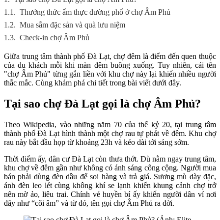
1.1.
Thưởng thức ẩm thực đường phố ở chợ Âm Phủ
1.2.
Mua sắm đặc sản và quà lưu niệm
1.3.
Check-in chợ Âm Phủ
Giữa trung tâm thành phố Đà Lạt, chợ đêm là điểm đến quen thuộc
của du khách mỗi khi màn đêm buông xuống. Tuy nhiên, cái tên
"chợ Âm Phủ" từng gắn liền với khu chợ này lại khiến nhiều người
thắc mắc. Cùng khám phá chi tiết trong bài viết dưới đây.
Tại sao chợ Đà Lạt gọi là chợ Âm Phủ?
Theo Wikipedia, vào những năm 70 của thế kỷ 20, tại trung tâm
thành phố Đà Lạt hình thành một chợ rau tự phát về đêm. Khu chợ
rau này bắt đầu họp từ khoảng 23h và kéo dài tới sáng sớm.
Thời điểm ấy, dân cư Đà Lạt còn thưa thớt. Dù nằm ngay trung tâm,
khu chợ về đêm gần như không có ánh sáng công cộng. Người mua
bán phải dùng đèn dầu để soi hàng và trả giá. Sương mù dày đặc,
ánh đèn leo lét cùng không khí se lạnh khiến khung cảnh chợ trở
nên mờ ảo, liêu trai. Chính vẻ huyền bí ấy khiến người dân ví nơi
đây như “cõi âm” và từ đó, tên gọi chợ Âm Phủ ra đời.