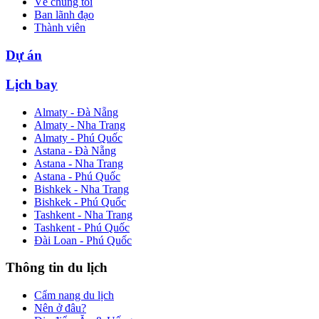
Về chúng tôi
Ban lãnh đạo
Thành viên
Dự án
Lịch bay
Almaty - Đà Nẵng
Almaty - Nha Trang
Almaty - Phú Quốc
Astana - Đà Nẵng
Astana - Nha Trang
Astana - Phú Quốc
Bishkek - Nha Trang
Bishkek - Phú Quốc
Tashkent - Nha Trang
Tashkent - Phú Quốc
Đài Loan - Phú Quốc
Thông tin du lịch
Cẩm nang du lịch
Nên ở đâu?