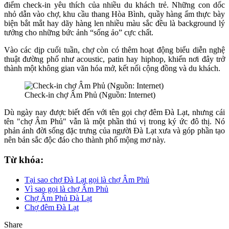
điểm check-in yêu thích của nhiều du khách trẻ. Những con dốc
nhỏ dẫn vào chợ, khu cầu thang Hòa Bình, quầy hàng ẩm thực bày
biện bắt mắt hay dãy hàng len nhiều màu sắc đều là background lý
tưởng cho những bức ảnh “sống ảo” cực chất.
Vào các dịp cuối tuần, chợ còn có thêm hoạt động biểu diễn nghệ
thuật đường phố như acoustic, patin hay hiphop, khiến nơi đây trở
thành một không gian văn hóa mở, kết nối cộng đồng và du khách.
Check-in chợ Âm Phủ (Nguồn: Internet)
Dù ngày nay được biết đến với tên gọi chợ đêm Đà Lạt, nhưng cái
tên "chợ Âm Phủ" vẫn là một phần thú vị trong ký ức đô thị. Nó
phản ánh đời sống đặc trưng của người Đà Lạt xưa và góp phần tạo
nên bản sắc độc đáo cho thành phố mộng mơ này.
Từ khóa:
Tại sao chợ Đà Lạt gọi là chợ Âm Phủ
Vì sao gọi là chợ Âm Phủ
Chợ Âm Phủ Đà Lạt
Chợ đêm Đà Lạt
Share