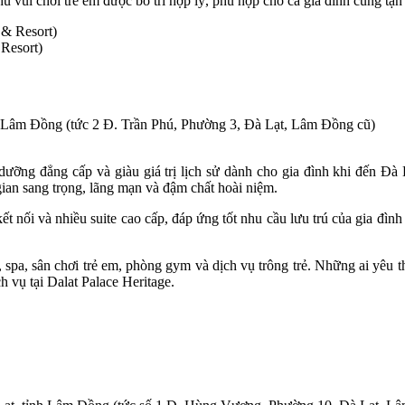
 vui chơi trẻ em được bố trí hợp lý, phù hợp cho cả gia đình cùng tận
 Resort)
h Lâm Đồng (tức 2 Đ. Trần Phú, Phường 3, Đà Lạt, Lâm Đồng cũ)
ưỡng đẳng cấp và giàu giá trị lịch sử dành cho gia đình khi đến Đà 
gian sang trọng, lãng mạn và đậm chất hoài niệm.
kết nối và nhiều suite cao cấp, đáp ứng tốt nhu cầu lưu trú của gia đ
spa, sân chơi trẻ em, phòng gym và dịch vụ trông trẻ. Những ai yêu th
h vụ tại Dalat Palace Heritage.