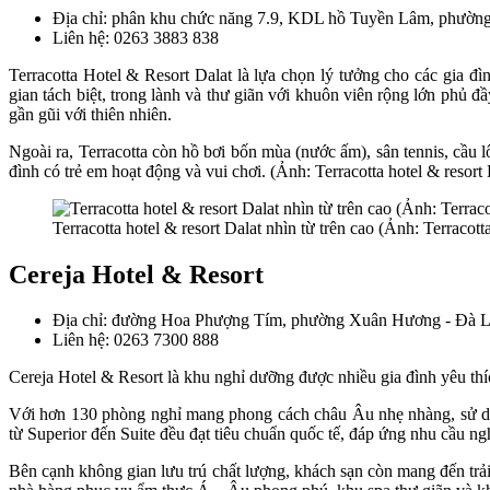
Địa chỉ: phân khu chức năng 7.9, KDL hồ Tuyền Lâm, phườn
Liên hệ: 0263 3883 838
Terracotta Hotel & Resort Dalat là lựa chọn lý tưởng cho các gi
gian tách biệt, trong lành và thư giãn với khuôn viên rộng lớn phủ đ
gần gũi với thiên nhiên.
Ngoài ra, Terracotta còn hồ bơi bốn mùa (nước ấm), sân tennis, cầu 
đình có trẻ em hoạt động và vui chơi. (Ảnh: Terracotta hotel & resort 
Terracotta hotel & resort Dalat nhìn từ trên cao (Ảnh: Terracotta
Cereja Hotel & Resort
Địa chỉ: đường Hoa Phượng Tím, phường Xuân Hương - Đà L
Liên hệ: 0263 7300 888
Cereja Hotel & Resort là khu nghỉ dưỡng được nhiều gia đình yêu thí
Với hơn 130 phòng nghỉ mang phong cách châu Âu nhẹ nhàng, sử dụn
từ Superior đến Suite đều đạt tiêu chuẩn quốc tế, đáp ứng nhu cầu n
Bên cạnh không gian lưu trú chất lượng, khách sạn còn mang đến trả