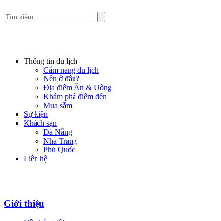
Thông tin du lịch
Cẩm nang du lịch
Nên ở đâu?
Địa điểm Ăn & Uống
Khám phá điểm đến
Mua sắm
Sự kiện
Khách sạn
Đà Nẵng
Nha Trang
Phú Quốc
Liên hệ
Giới thiệu