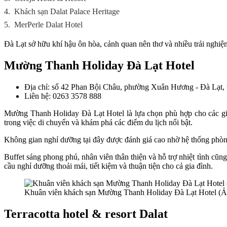
4.
Khách sạn Dalat Palace Heritage
5.
MerPerle Dalat Hotel
Đà Lạt sở hữu khí hậu ôn hòa, cảnh quan nên thơ và nhiều trải nghiệm 
Mường Thanh Holiday Đà Lạt Hotel
Địa chỉ: số 42 Phan Bội Châu, phường Xuân Hương - Đà Lạt,
Liên hệ: 0263 3578 888
Mường Thanh Holiday Đà Lạt Hotel là lựa chọn phù hợp cho các gia
trong việc di chuyển và khám phá các điểm du lịch nổi bật.
Không gian nghỉ dưỡng tại đây được đánh giá cao nhờ hệ thống phòng
Buffet sáng phong phú, nhân viên thân thiện và hỗ trợ nhiệt tình cũ
cầu nghỉ dưỡng thoải mái, tiết kiệm và thuận tiện cho cả gia đình.
Khuân viên khách sạn Mường Thanh Holiday Đà Lạt Hotel (
Terracotta hotel & resort Dalat