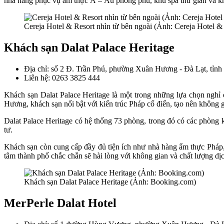
nhà hàng phục vụ ẩm thực Á – Âu phong phú, khu spa thư giãn và khu
Cereja Hotel & Resort nhìn từ bên ngoài (Ảnh: Cereja Hotel &
Khách sạn Dalat Palace Heritage
Địa chỉ: số 2 Đ. Trần Phú, phường Xuân Hương - Đà Lạt, tỉn
Liên hệ: 0263 3825 444
Khách sạn Dalat Palace Heritage là một trong những lựa chọn nghỉ d
Hương, khách sạn nổi bật với kiến trúc Pháp cổ điển, tạo nên không 
Dalat Palace Heritage có hệ thống 73 phòng, trong đó có các phòng 
tư.
Khách sạn còn cung cấp đầy đủ tiện ích như nhà hàng ẩm thực Pháp, 
tâm thành phố chắc chắn sẽ hài lòng với không gian và chất lượng dịc
Khách sạn Dalat Palace Heritage (Ảnh: Booking.com)
MerPerle Dalat Hotel