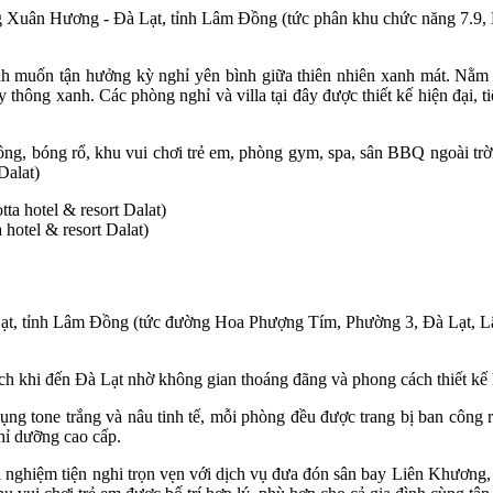
g Xuân Hương - Đà Lạt, tỉnh Lâm Đồng (tức phân khu chức năng 7.9
a đình muốn tận hưởng kỳ nghỉ yên bình giữa thiên nhiên xanh mát. 
ầy thông xanh. Các phòng nghỉ và villa tại đây được thiết kế hiện đại
lông, bóng rổ, khu vui chơi trẻ em, phòng gym, spa, sân BBQ ngoài trờ
Dalat)
 hotel & resort Dalat)
ạt, tỉnh Lâm Đồng (tức đường Hoa Phượng Tím, Phường 3, Đà Lạt, 
ch khi đến Đà Lạt nhờ không gian thoáng đãng và phong cách thiết kế 
g tone trắng và nâu tinh tế, mỗi phòng đều được trang bị ban công
ghỉ dưỡng cao cấp.
i nghiệm tiện nghi trọn vẹn với dịch vụ đưa đón sân bay Liên Khương, 