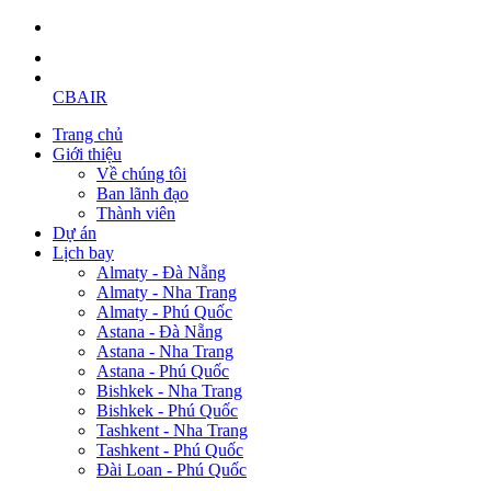
CBAIR
Trang chủ
Giới thiệu
Về chúng tôi
Ban lãnh đạo
Thành viên
Dự án
Lịch bay
Almaty - Đà Nẵng
Almaty - Nha Trang
Almaty - Phú Quốc
Astana - Đà Nẵng
Astana - Nha Trang
Astana - Phú Quốc
Bishkek - Nha Trang
Bishkek - Phú Quốc
Tashkent - Nha Trang
Tashkent - Phú Quốc
Đài Loan - Phú Quốc