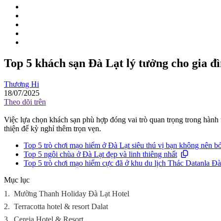
Top 5 khách sạn Đà Lạt lý tưởng cho gia đ
Thương Hi
18/07/2025
Theo dõi trên
Việc lựa chọn khách sạn phù hợp đóng vai trò quan trọng trong hành tr
thiện để kỳ nghỉ thêm trọn vẹn.
Top 5 trò chơi mạo hiểm ở Đà Lạt siêu thú vị bạn không nên bỏ
Top 5 ngôi chùa ở Đà Lạt đẹp và linh thiêng nhất
Top 5 trò chơi mạo hiểm cực đã ở khu du lịch Thác Datanla Đà
Mục lục
1.
Mường Thanh Holiday Đà Lạt Hotel
2.
Terracotta hotel & resort Dalat
3.
Cereja Hotel & Resort