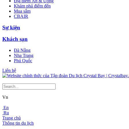
Địa điểm Ăn & Uống
Khám phá điểm đến
Mua sắm
CBAIR
Sự kiện
Khách sạn
Đà Nẵng
Nha Trang
Phú Quốc
Liên hệ
Vn
En
Ru
Trang chủ
Thông tin du lịch