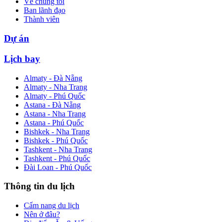
Về chúng tôi
Ban lãnh đạo
Thành viên
Dự án
Lịch bay
Almaty - Đà Nẵng
Almaty - Nha Trang
Almaty - Phú Quốc
Astana - Đà Nẵng
Astana - Nha Trang
Astana - Phú Quốc
Bishkek - Nha Trang
Bishkek - Phú Quốc
Tashkent - Nha Trang
Tashkent - Phú Quốc
Đài Loan - Phú Quốc
Thông tin du lịch
Cẩm nang du lịch
Nên ở đâu?