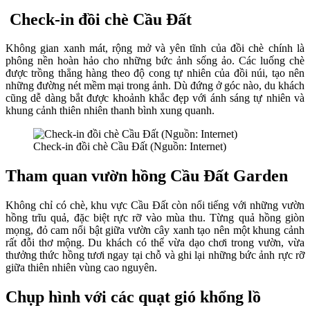
Check‑in đồi chè Cầu Đất
Không gian xanh mát, rộng mở và yên tĩnh của đồi chè chính là
phông nền hoàn hảo cho những bức ảnh sống ảo. Các luống chè
được trồng thẳng hàng theo độ cong tự nhiên của đồi núi, tạo nên
những đường nét mềm mại trong ảnh. Dù đứng ở góc nào, du khách
cũng dễ dàng bắt được khoảnh khắc đẹp với ánh sáng tự nhiên và
khung cảnh thiên nhiên thanh bình xung quanh.
Check‑in đồi chè Cầu Đất (Nguồn: Internet)
Tham quan vườn hồng Cầu Đất Garden
Không chỉ có chè, khu vực Cầu Đất còn nổi tiếng với những vườn
hồng trĩu quả, đặc biệt rực rỡ vào mùa thu. Từng quả hồng giòn
mọng, đỏ cam nổi bật giữa vườn cây xanh tạo nên một khung cảnh
rất đỗi thơ mộng. Du khách có thể vừa dạo chơi trong vườn, vừa
thưởng thức hồng tươi ngay tại chỗ và ghi lại những bức ảnh rực rỡ
giữa thiên nhiên vùng cao nguyên.
Chụp hình với các quạt gió khổng lồ