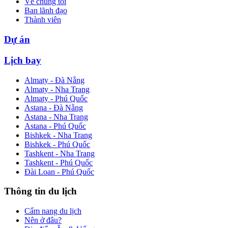
Về chúng tôi
Ban lãnh đạo
Thành viên
Dự án
Lịch bay
Almaty - Đà Nẵng
Almaty - Nha Trang
Almaty - Phú Quốc
Astana - Đà Nẵng
Astana - Nha Trang
Astana - Phú Quốc
Bishkek - Nha Trang
Bishkek - Phú Quốc
Tashkent - Nha Trang
Tashkent - Phú Quốc
Đài Loan - Phú Quốc
Thông tin du lịch
Cẩm nang du lịch
Nên ở đâu?