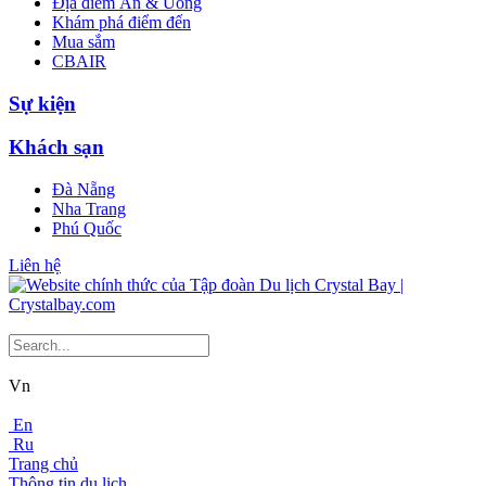
Địa điểm Ăn & Uống
Khám phá điểm đến
Mua sắm
CBAIR
Sự kiện
Khách sạn
Đà Nẵng
Nha Trang
Phú Quốc
Liên hệ
Vn
En
Ru
Trang chủ
Thông tin du lịch