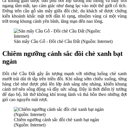
cả không gian được bao phủ bởi lớp sương mù mỏng và mây trôi
ngang tầm mắt, tạo cảm giác như đang lạc vào một thế giới cổ tích.
Đứng trên cầu gỗ săn mây giữa đồi chè, du khách sẽ được chứng
kiến khoảnh khắc mặt trời dần ló rạng, nhuộm vàng cả một vùng
trời trong khung cảnh yên bình, lãng mạn đến nao lòng.
Săn mây Cầu Gỗ - Đồi chè Cầu Đất (Nguồn: Internet)
Chiêm ngưỡng cảnh sắc đồi chè xanh bạt
ngàn
Đồi chè Cầu Đất gây ấn tượng mạnh với những luống chè xanh
mướt trải dài tít tắp trên triền đồi. Khi nắng sớm chiếu xuống, từng
hàng chè như được phủ lên lớp ánh sáng nhẹ nhàng, khiến khung
cảnh trở nên sống động và đầy sức sống. Đây là thời điểm lý tưởng
để dạo bộ, hít thở không khí trong lành và thả hồn theo những đợt
gió cao nguyên mát rượi.
Chiêm ngưỡng cảnh sắc đồi chè xanh bạt ngàn
(Nguồn: Internet)