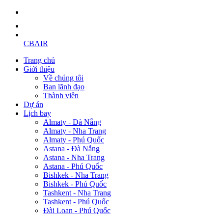
CBAIR
Trang chủ
Giới thiệu
Về chúng tôi
Ban lãnh đạo
Thành viên
Dự án
Lịch bay
Almaty - Đà Nẵng
Almaty - Nha Trang
Almaty - Phú Quốc
Astana - Đà Nẵng
Astana - Nha Trang
Astana - Phú Quốc
Bishkek - Nha Trang
Bishkek - Phú Quốc
Tashkent - Nha Trang
Tashkent - Phú Quốc
Đài Loan - Phú Quốc