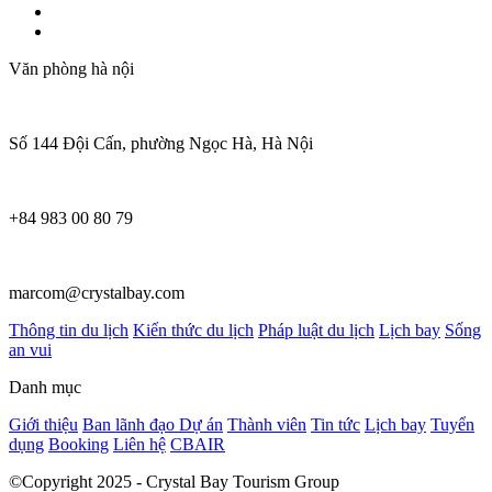
Văn phòng hà nội
Số 144 Đội Cấn, phường Ngọc Hà, Hà Nội
+84 983 00 80 79
marcom@crystalbay.com
Thông tin du lịch
Kiến thức du lịch
Pháp luật du lịch
Lịch bay
Sống
an vui
Danh mục
Giới thiệu
Ban lãnh đạo
Dự án
Thành viên
Tin tức
Lịch bay
Tuyển
dụng
Booking
Liên hệ
CBAIR
©Copyright 2025 - Crystal Bay Tourism Group