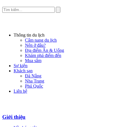
Thông tin du lịch
Cẩm nang du lịch
Nên ở đâu?
Địa điểm Ăn & Uống
Khám phá điểm đến
Mua sắm
Sự kiện
Khách sạn
Đà Nẵng
Nha Trang
Phú Quốc
Liên hệ
Giới thiệu