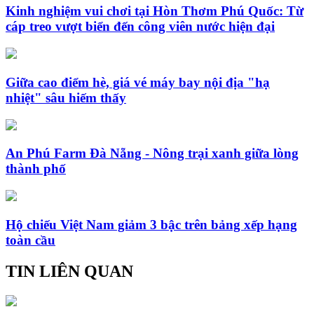
Kinh nghiệm vui chơi tại Hòn Thơm Phú Quốc: Từ
cáp treo vượt biển đến công viên nước hiện đại
Giữa cao điểm hè, giá vé máy bay nội địa "hạ
nhiệt" sâu hiếm thấy
An Phú Farm Đà Nẵng - Nông trại xanh giữa lòng
thành phố
Hộ chiếu Việt Nam giảm 3 bậc trên bảng xếp hạng
toàn cầu
TIN LIÊN QUAN