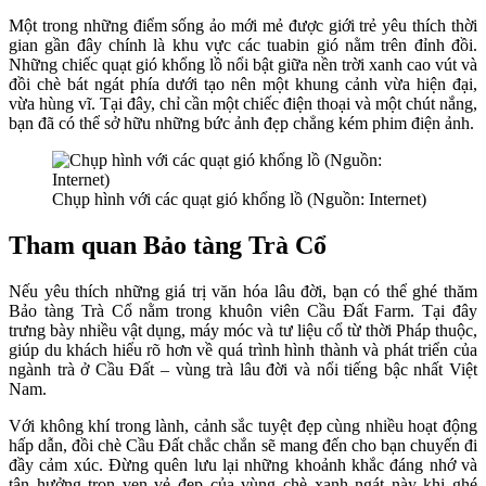
Một trong những điểm sống ảo mới mẻ được giới trẻ yêu thích thời
gian gần đây chính là khu vực các tuabin gió nằm trên đỉnh đồi.
Những chiếc quạt gió khổng lồ nổi bật giữa nền trời xanh cao vút và
đồi chè bát ngát phía dưới tạo nên một khung cảnh vừa hiện đại,
vừa hùng vĩ. Tại đây, chỉ cần một chiếc điện thoại và một chút nắng,
bạn đã có thể sở hữu những bức ảnh đẹp chẳng kém phim điện ảnh.
Chụp hình với các quạt gió khổng lồ (Nguồn: Internet)
Tham quan Bảo tàng Trà Cổ
Nếu yêu thích những giá trị văn hóa lâu đời, bạn có thể ghé thăm
Bảo tàng Trà Cổ nằm trong khuôn viên Cầu Đất Farm. Tại đây
trưng bày nhiều vật dụng, máy móc và tư liệu cổ từ thời Pháp thuộc,
giúp du khách hiểu rõ hơn về quá trình hình thành và phát triển của
ngành trà ở Cầu Đất – vùng trà lâu đời và nổi tiếng bậc nhất Việt
Nam.
Với không khí trong lành, cảnh sắc tuyệt đẹp cùng nhiều hoạt động
hấp dẫn, đồi chè Cầu Đất chắc chắn sẽ mang đến cho bạn chuyến đi
đầy cảm xúc. Đừng quên lưu lại những khoảnh khắc đáng nhớ và
tận hưởng trọn vẹn vẻ đẹp của vùng chè xanh ngát này khi ghé