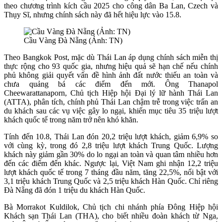
theo chương trình kích cầu 2025 cho công dân Ba Lan, Czech và
Thụy Sĩ, nhưng chính sách này đã hết hiệu lực vào 15.8.
Cầu Vàng Đà Nẵng (Ảnh: TN)
Theo Bangkok Post, mặc dù Thái Lan áp dụng chính sách miễn thị
thực rộng cho 93 quốc gia, nhưng hiệu quả sẽ hạn chế nếu chính
phủ không giải quyết vấn đề hình ảnh đất nước thiếu an toàn và
chưa quảng bá các điểm đến mới. Ông Thanapol
Cheewarattanaporn, Chủ tịch Hiệp hội Đại lý lữ hành Thái Lan
(ATTA), phân tích, chính phủ Thái Lan chậm trễ trong việc trấn an
du khách sau các vụ việc gây lo ngại, khiến mục tiêu 35 triệu lượt
khách quốc tế trong năm trở nên khó khăn.
Tính đến 10.8, Thái Lan đón 20,2 triệu lượt khách, giảm 6,9% so
với cùng kỳ, trong đó 2,8 triệu lượt khách Trung Quốc. Lượng
khách này giảm gần 30% do lo ngại an toàn và quan tâm nhiều hơn
đến các điểm đến khác. Ngược lại, Việt Nam ghi nhận 12,2 triệu
lượt khách quốc tế trong 7 tháng đầu năm, tăng 22,5%, nổi bật với
3,1 triệu khách Trung Quốc và 2,5 triệu khách Hàn Quốc. Chỉ riêng
Đà Nẵng đã đón 1 triệu du khách Hàn Quốc.
Bà Morrakot Kuldilok, Chủ tịch chi nhánh phía Đông Hiệp hội
Khách sạn Thái Lan (THA), cho biết nhiều đoàn khách từ Nga,