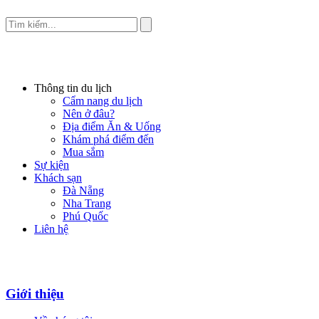
Thông tin du lịch
Cẩm nang du lịch
Nên ở đâu?
Địa điểm Ăn & Uống
Khám phá điểm đến
Mua sắm
Sự kiện
Khách sạn
Đà Nẵng
Nha Trang
Phú Quốc
Liên hệ
Giới thiệu