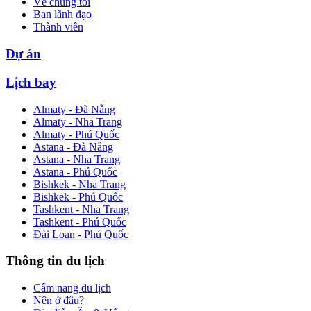
Về chúng tôi
Ban lãnh đạo
Thành viên
Dự án
Lịch bay
Almaty - Đà Nẵng
Almaty - Nha Trang
Almaty - Phú Quốc
Astana - Đà Nẵng
Astana - Nha Trang
Astana - Phú Quốc
Bishkek - Nha Trang
Bishkek - Phú Quốc
Tashkent - Nha Trang
Tashkent - Phú Quốc
Đài Loan - Phú Quốc
Thông tin du lịch
Cẩm nang du lịch
Nên ở đâu?