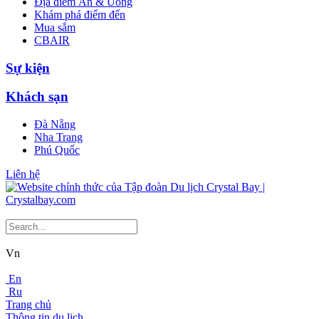
Địa điểm Ăn & Uống
Khám phá điểm đến
Mua sắm
CBAIR
Sự kiện
Khách sạn
Đà Nẵng
Nha Trang
Phú Quốc
Liên hệ
Vn
En
Ru
Trang chủ
Thông tin du lịch