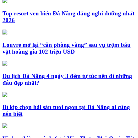
Top resort ven biển Đà Nẵng đáng nghỉ dưỡng nhất
2026
Louvre mở lại “căn phòng vàng” sau vụ trộm báu
vật hoàng gia 102 triệu USD
Du lịch Đà Nẵng 4 ngày 3 đêm tự túc nên đi những
đâu đẹp nhất?
Bí kíp chọn hải sản tươi ngon tại Đà Nẵng ai cũng
nên biết