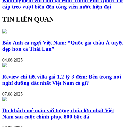
Kinh nghiệm vui chơi tại Hòn Thơm Phú Quốc: Từ
cáp treo vượt biển đến công viên nước hiện đại
TIN LIÊN QUAN
Báo Anh ca ngợi Việt Nam: “Quốc gia châu Á tuyệt
đẹp hơn cả Thái Lan”
04.06.2025
Review chi tiết villa giá 1,2 tỷ 3 đêm: Bên trong nơi
nghỉ dưỡng đắt nhất Việt Nam có gì?
07.08.2025
Du khách mê mẩn với tượng chúa lớn nhất Việt
Nam sau cuộc chinh phục 800 bậc đá