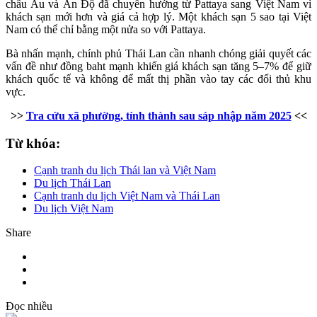
châu Âu và Ấn Độ đã chuyển hướng từ Pattaya sang Việt Nam vì
khách sạn mới hơn và giá cả hợp lý. Một khách sạn 5 sao tại Việt
Nam có thể chỉ bằng một nửa so với Pattaya.
Bà nhấn mạnh, chính phủ Thái Lan cần nhanh chóng giải quyết các
vấn đề như đồng baht mạnh khiến giá khách sạn tăng 5–7% để giữ
khách quốc tế và không để mất thị phần vào tay các đối thủ khu
vực.
>>
Tra cứu xã phường, tỉnh thành sau sáp nhập năm 2025
<<
Từ khóa:
Cạnh tranh du lịch Thái lan và Việt Nam
Du lịch Thái Lan
Cạnh tranh du lịch Việt Nam và Thái Lan
Du lịch Việt Nam
Share
Đọc nhiều