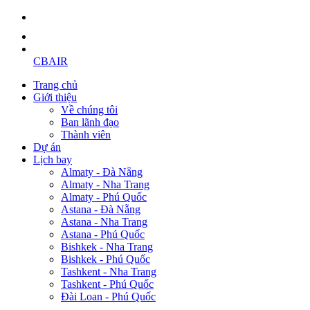
CBAIR
Trang chủ
Giới thiệu
Về chúng tôi
Ban lãnh đạo
Thành viên
Dự án
Lịch bay
Almaty - Đà Nẵng
Almaty - Nha Trang
Almaty - Phú Quốc
Astana - Đà Nẵng
Astana - Nha Trang
Astana - Phú Quốc
Bishkek - Nha Trang
Bishkek - Phú Quốc
Tashkent - Nha Trang
Tashkent - Phú Quốc
Đài Loan - Phú Quốc