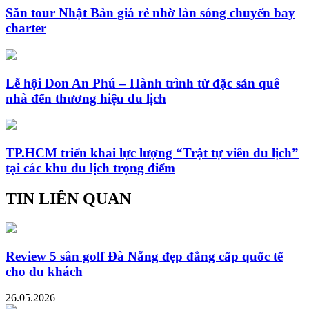
Săn tour Nhật Bản giá rẻ nhờ làn sóng chuyến bay
charter
Lễ hội Don An Phú – Hành trình từ đặc sản quê
nhà đến thương hiệu du lịch
TP.HCM triển khai lực lượng “Trật tự viên du lịch”
tại các khu du lịch trọng điểm
TIN LIÊN QUAN
Review 5 sân golf Đà Nẵng đẹp đẳng cấp quốc tế
cho du khách
26.05.2026