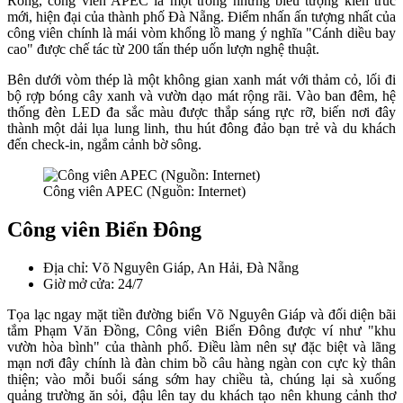
Rồng, công viên APEC là một trong những biểu tượng kiến trúc
mới, hiện đại của thành phố Đà Nẵng. Điểm nhấn ấn tượng nhất của
công viên chính là mái vòm khổng lồ mang ý nghĩa "Cánh diều bay
cao" được chế tác từ 200 tấn thép uốn lượn nghệ thuật.
Bên dưới vòm thép là một không gian xanh mát với thảm cỏ, lối đi
bộ rợp bóng cây xanh và vườn dạo mát rộng rãi. Vào ban đêm, hệ
thống đèn LED đa sắc màu được thắp sáng rực rỡ, biến nơi đây
thành một dải lụa lung linh, thu hút đông đảo bạn trẻ và du khách
đến check-in, ngắm cảnh bờ sông.
Công viên APEC (Nguồn: Internet)
Công viên Biển Đông
Địa chỉ: Võ Nguyên Giáp, An Hải, Đà Nẵng
Giờ mở cửa: 24/7
Tọa lạc ngay mặt tiền đường biển Võ Nguyên Giáp và đối diện bãi
tắm Phạm Văn Đồng, Công viên Biển Đông được ví như "khu
vườn hòa bình" của thành phố. Điều làm nên sự đặc biệt và lãng
mạn nơi đây chính là đàn chim bồ câu hàng ngàn con cực kỳ thân
thiện; vào mỗi buổi sáng sớm hay chiều tà, chúng lại sà xuống
quảng trường ăn sỏi, đậu lên tay du khách tạo nên khung cảnh thơ