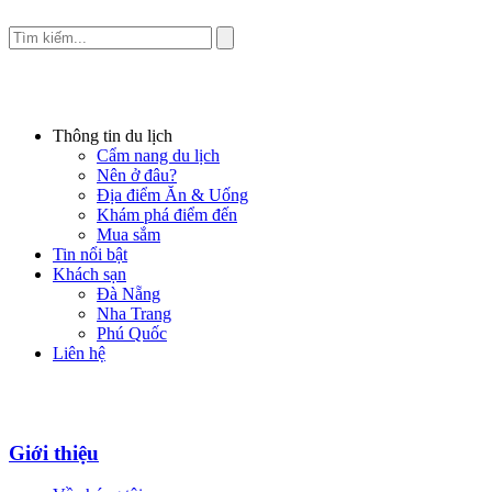
Thông tin du lịch
Cẩm nang du lịch
Nên ở đâu?
Địa điểm Ăn & Uống
Khám phá điểm đến
Mua sắm
Tin nổi bật
Khách sạn
Đà Nẵng
Nha Trang
Phú Quốc
Liên hệ
Giới thiệu