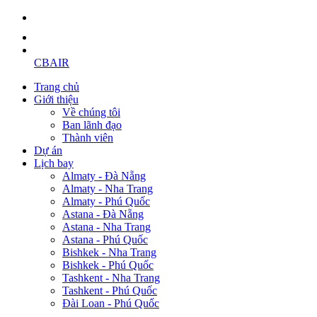
CBAIR
Trang chủ
Giới thiệu
Về chúng tôi
Ban lãnh đạo
Thành viên
Dự án
Lịch bay
Almaty - Đà Nẵng
Almaty - Nha Trang
Almaty - Phú Quốc
Astana - Đà Nẵng
Astana - Nha Trang
Astana - Phú Quốc
Bishkek - Nha Trang
Bishkek - Phú Quốc
Tashkent - Nha Trang
Tashkent - Phú Quốc
Đài Loan - Phú Quốc