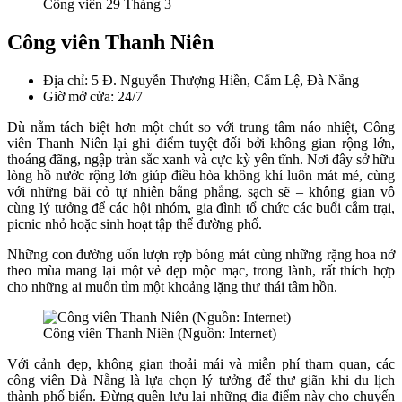
Công viên 29 Tháng 3
Công viên Thanh Niên
Địa chỉ: 5 Đ. Nguyễn Thượng Hiền, Cẩm Lệ, Đà Nẵng
Giờ mở cửa: 24/7
Dù nằm tách biệt hơn một chút so với trung tâm náo nhiệt, Công
viên Thanh Niên lại ghi điểm tuyệt đối bởi không gian rộng lớn,
thoáng đãng, ngập tràn sắc xanh và cực kỳ yên tĩnh. Nơi đây sở hữu
lòng hồ nước rộng lớn giúp điều hòa không khí luôn mát mẻ, cùng
với những bãi cỏ tự nhiên bằng phẳng, sạch sẽ – không gian vô
cùng lý tưởng để các hội nhóm, gia đình tổ chức các buổi cắm trại,
picnic nhỏ hoặc sinh hoạt tập thể đường phố.
Những con đường uốn lượn rợp bóng mát cùng những rặng hoa nở
theo mùa mang lại một vẻ đẹp mộc mạc, trong lành, rất thích hợp
cho những ai muốn tìm một khoảng lặng thư thái tâm hồn.
Công viên Thanh Niên (Nguồn: Internet)
Với cảnh đẹp, không gian thoải mái và miễn phí tham quan, các
công viên Đà Nẵng là lựa chọn lý tưởng để thư giãn khi du lịch
thành phố biển. Đừng quên lưu lại những địa điểm này cho chuyến