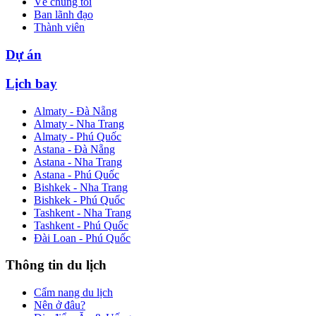
Về chúng tôi
Ban lãnh đạo
Thành viên
Dự án
Lịch bay
Almaty - Đà Nẵng
Almaty - Nha Trang
Almaty - Phú Quốc
Astana - Đà Nẵng
Astana - Nha Trang
Astana - Phú Quốc
Bishkek - Nha Trang
Bishkek - Phú Quốc
Tashkent - Nha Trang
Tashkent - Phú Quốc
Đài Loan - Phú Quốc
Thông tin du lịch
Cẩm nang du lịch
Nên ở đâu?