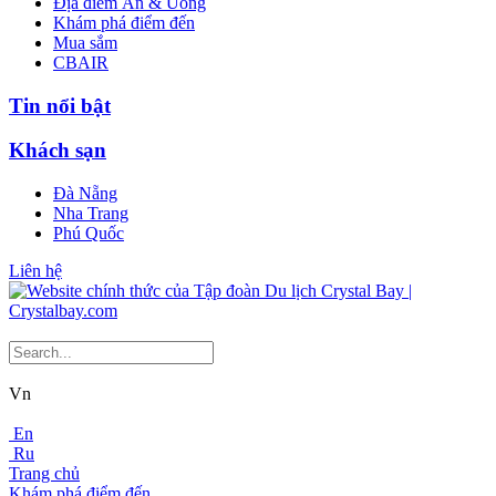
Địa điểm Ăn & Uống
Khám phá điểm đến
Mua sắm
CBAIR
Tin nổi bật
Khách sạn
Đà Nẵng
Nha Trang
Phú Quốc
Liên hệ
Vn
En
Ru
Trang chủ
Khám phá điểm đến