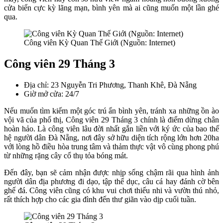
cửa biển cực kỳ lãng mạn, bình yên mà ai cũng muốn một lần ghé
qua.
Công viên Kỳ Quan Thế Giới (Nguồn: Internet)
Công viên 29 Tháng 3
Địa chỉ: 23 Nguyễn Tri Phương, Thanh Khê, Đà Nẵng
Giờ mở cửa: 24/7
Nếu muốn tìm kiếm một góc trú ẩn bình yên, tránh xa những ồn ào
vội vã của phố thị, Công viên 29 Tháng 3 chính là điểm dừng chân
hoàn hảo. Là công viên lâu đời nhất gắn liền với ký ức của bao thế
hệ người dân Đà Nẵng, nơi đây sở hữu diện tích rộng lớn hơn 20ha
với lòng hồ điều hòa trung tâm và thảm thực vật vô cùng phong phú
từ những rặng cây cổ thụ tỏa bóng mát.
Đến đây, bạn sẽ cảm nhận được nhịp sống chậm rãi qua hình ảnh
người dân địa phương đi dạo, tập thể dục, câu cá hay đánh cờ bên
ghế đá. Công viên cũng có khu vui chơi thiếu nhi và vườn thú nhỏ,
rất thích hợp cho các gia đình đến thư giãn vào dịp cuối tuần.