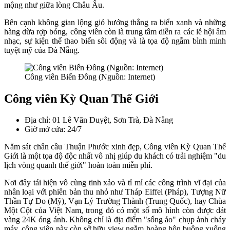
mộng như giữa lòng Châu Âu.
Bên cạnh không gian lộng gió hướng thẳng ra biển xanh và những
hàng dừa rợp bóng, công viên còn là trung tâm diễn ra các lễ hội âm
nhạc, sự kiện thể thao biển sôi động và là tọa độ ngắm bình minh
tuyệt mỹ của Đà Nẵng.
Công viên Biển Đông (Nguồn: Internet)
Công viên Kỳ Quan Thế Giới
Địa chỉ: 01 Lê Văn Duyệt, Sơn Trà, Đà Nẵng
Giờ mở cửa: 24/7
Nằm sát chân cầu Thuận Phước xinh đẹp, Công viên Kỳ Quan Thế
Giới là một tọa độ độc nhất vô nhị giúp du khách có trải nghiệm "du
lịch vòng quanh thế giới" hoàn toàn miễn phí.
Nơi đây tái hiện vô cùng tinh xảo và tỉ mỉ các công trình vĩ đại của
nhân loại với phiên bản thu nhỏ như Tháp Eiffel (Pháp), Tượng Nữ
Thần Tự Do (Mỹ), Vạn Lý Trường Thành (Trung Quốc), hay Chùa
Một Cột của Việt Nam, trong đó có một số mô hình còn được dát
vàng 24K óng ánh. Không chỉ là địa điểm "sống ảo" chụp ảnh cháy
máy, công viên này còn sở hữu view ngắm hoàng hôn buông xuống