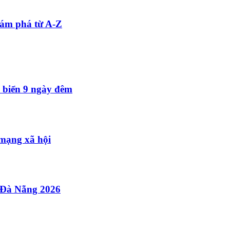
ám phá từ A-Z
i biển 9 ngày đêm
 mạng xã hội
ế Đà Nẵng 2026