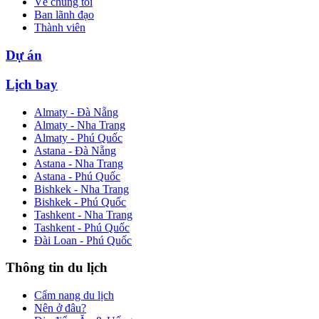
Về chúng tôi
Ban lãnh đạo
Thành viên
Dự án
Lịch bay
Almaty - Đà Nẵng
Almaty - Nha Trang
Almaty - Phú Quốc
Astana - Đà Nẵng
Astana - Nha Trang
Astana - Phú Quốc
Bishkek - Nha Trang
Bishkek - Phú Quốc
Tashkent - Nha Trang
Tashkent - Phú Quốc
Đài Loan - Phú Quốc
Thông tin du lịch
Cẩm nang du lịch
Nên ở đâu?