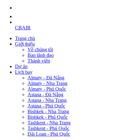
CBAIR
Trang chủ
Giới thiệu
Về chúng tôi
Ban lãnh đạo
Thành viên
Dự án
Lịch bay
Almaty - Đà Nẵng
Almaty - Nha Trang
Almaty - Phú Quốc
Astana - Đà Nẵng
Astana - Nha Trang
Astana - Phú Quốc
Bishkek - Nha Trang
Bishkek - Phú Quốc
Tashkent - Nha Trang
Tashkent - Phú Quốc
Đài Loan - Phú Quốc