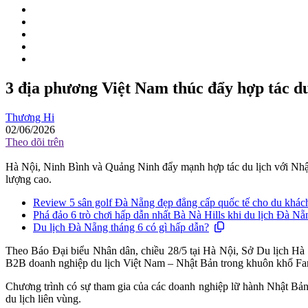
3 địa phương Việt Nam thúc đẩy hợp tác du
Thương Hi
02/06/2026
Theo dõi trên
Hà Nội, Ninh Bình và Quảng Ninh đẩy mạnh hợp tác du lịch với Nhật 
lượng cao.
Review 5 sân golf Đà Nẵng đẹp đẳng cấp quốc tế cho du khác
Phá đảo 6 trò chơi hấp dẫn nhất Bà Nà Hills khi du lịch Đà Nẵ
Du lịch Đà Nẵng tháng 6 có gì hấp dẫn?
Theo Báo Đại biểu Nhân dân, chiều 28/5 tại Hà Nội, Sở Du lịch Hà
B2B doanh nghiệp du lịch Việt Nam – Nhật Bản trong khuôn khổ Famt
Chương trình có sự tham gia của các doanh nghiệp lữ hành Nhật Bản 
du lịch liên vùng.