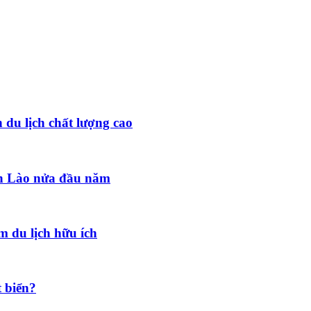
 du lịch chất lượng cao
đến Lào nửa đầu năm
 du lịch hữu ích
t biển?