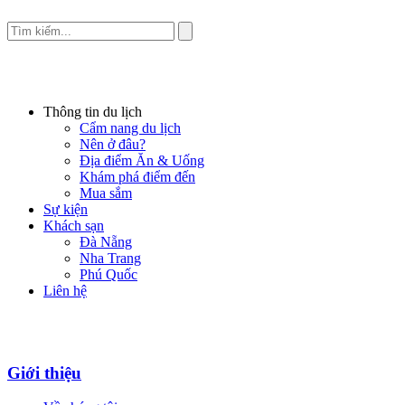
Thông tin du lịch
Cẩm nang du lịch
Nên ở đâu?
Địa điểm Ăn & Uống
Khám phá điểm đến
Mua sắm
Sự kiện
Khách sạn
Đà Nẵng
Nha Trang
Phú Quốc
Liên hệ
Giới thiệu