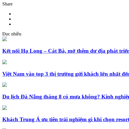
Share
Đọc nhiều
Kết nối Hạ Long – Cát Bà, mở thêm dư địa phát triển
Việt Nam vào top 3 thị trường gửi khách lớn nhất 
Du lịch Đà Nẵng tháng 8 có mưa không? Kinh nghiệm
Khách Trung Á ưu tiên trải nghiệm gì khi chọn resor