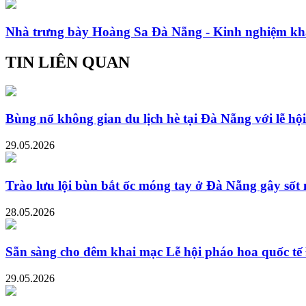
Nhà trưng bày Hoàng Sa Đà Nẵng - Kinh nghiệm kh
TIN LIÊN QUAN
Bùng nổ không gian du lịch hè tại Đà Nẵng với lễ hộ
29.05.2026
Trào lưu lội bùn bắt ốc móng tay ở Đà Nẵng gây sốt
28.05.2026
Sẵn sàng cho đêm khai mạc Lễ hội pháo hoa quốc t
29.05.2026