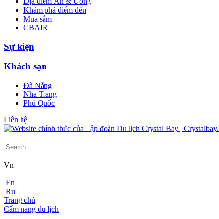
Địa điểm Ăn & Uống
Khám phá điểm đến
Mua sắm
CBAIR
Sự kiện
Khách sạn
Đà Nẵng
Nha Trang
Phú Quốc
Liên hệ
Vn
En
Ru
Trang chủ
Cẩm nang du lịch