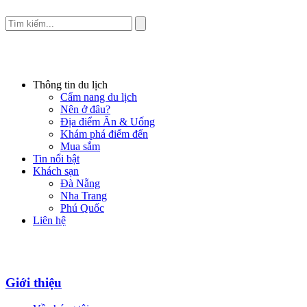
Thông tin du lịch
Cẩm nang du lịch
Nên ở đâu?
Địa điểm Ăn & Uống
Khám phá điểm đến
Mua sắm
Tin nổi bật
Khách sạn
Đà Nẵng
Nha Trang
Phú Quốc
Liên hệ
Giới thiệu