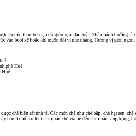
ợc ép trên than hoa tạo độ giòn rụm đặc biệt. Nhân bánh thường là t
ức vào buổi xế hoặc khi muốn đổi vị nhẹ nhàng. Hương vị giòn ngon, v
Huế
ành phố Huế
ố Huế
à được chế biến rất tinh tế. Các món chè như chè bắp, chè hạt sen, chè
ày bán ở nhiều nơi từ các quán chè vỉa hè đến các quán sang trọng, lu