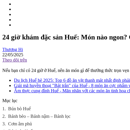
24 giờ khám đặc sản Huế: Món nào ngon? 
Thương Hi
22/05/2025
Theo dõi trên
Nếu bạn chỉ có 24 giờ ở Huế, nên ăn món gì để thưởng thức trọn vẹn 
Du lịch Huế hè 2025: Top 6 đồ ăn vặt thanh mát nhất định phải
Giải mã huyền thoại "Bát trân" của Huế - 8 món ăn cực phẩm 
Ẩm thực cung đình Huế - Mãn nhãn với các món ăn tinh hoa c
Mục lục
1.
Bún bò Huế
2.
Bánh bèo – Bánh nậm – Bánh lọc
3.
Cơm âm phủ