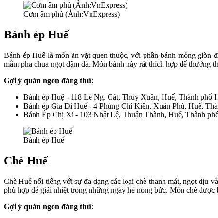
Cơm âm phủ (Ảnh:VnExpress)
Bánh ép Huế
Bánh ép Huế là món ăn vặt quen thuộc, với phần bánh mỏng giòn đư
mắm pha chua ngọt đậm đà. Món bánh này rất thích hợp để thưởng th
Gợi ý quán ngon đáng thử
:
Bánh ép Huệ - 118 Lê Ng. Cát, Thủy Xuân, Huế, Thành phố 
Bánh ép Gia Di Huế - 4 Phùng Chí Kiên, Xuân Phú, Huế, Th
Bánh Ép Chị Xí - 103 Nhật Lệ, Thuận Thành, Huế, Thành ph
Bánh ép Huế
Chè Huế
Chè Huế nổi tiếng với sự đa dạng các loại chè thanh mát, ngọt dịu v
phù hợp để giải nhiệt trong những ngày hè nóng bức. Món chè được b
Gợi ý quán ngon đáng thử
: