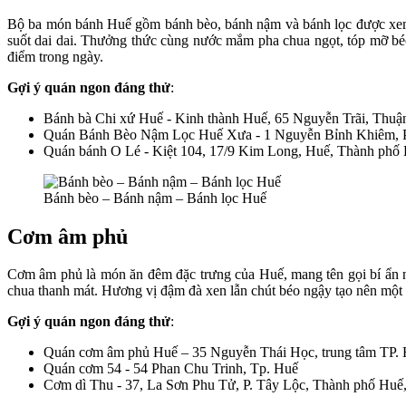
Bộ ba món bánh Huế gồm bánh bèo, bánh nậm và bánh lọc được xem n
suốt dai dai. Thưởng thức cùng nước mắm pha chua ngọt, tóp mỡ béo
điểm trong ngày.
Gợi ý quán ngon đáng thử
:
Bánh bà Chi xứ Huế - Kinh thành Huế, 65 Nguyễn Trãi, Thu
Quán Bánh Bèo Nậm Lọc Huế Xưa - 1 Nguyễn Bỉnh Khiêm, P
Quán bánh O Lé - Kiệt 104, 17/9 Kim Long, Huế, Thành phố
Bánh bèo – Bánh nậm – Bánh lọc Huế
Cơm âm phủ
Cơm âm phủ là món ăn đêm đặc trưng của Huế, mang tên gọi bí ẩn
chua thanh mát. Hương vị đậm đà xen lẫn chút béo ngậy tạo nên một
Gợi ý quán ngon đáng thử
:
Quán cơm âm phủ Huế – 35 Nguyễn Thái Học, trung tâm TP. 
Quán cơm 54 - 54 Phan Chu Trinh, Tp. Huế
Cơm dì Thu - 37, La Sơn Phu Tử, P. Tây Lộc, Thành phố Huế