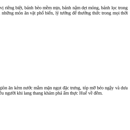
ị riêng biệt, bánh bèo mềm mịn, bánh nậm dẹt mỏng, bánh lọc trong
 những món ăn vặt phổ biến, lý tưởng để thưởng thức trong mọi thời
giòn ăn kèm nước mắm mặn ngọt đặc trưng, tóp mỡ béo ngậy và dưa
iều người khi lang thang khám phá ẩm thực Huế về đêm.