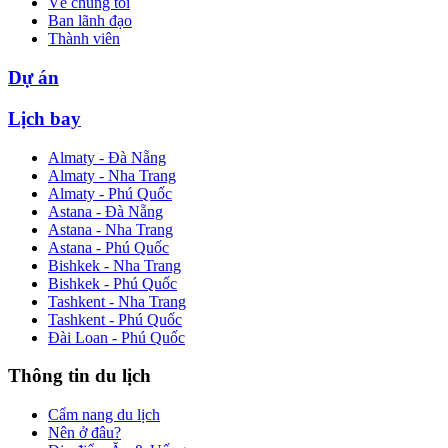
Về chúng tôi
Ban lãnh đạo
Thành viên
Dự án
Lịch bay
Almaty - Đà Nẵng
Almaty - Nha Trang
Almaty - Phú Quốc
Astana - Đà Nẵng
Astana - Nha Trang
Astana - Phú Quốc
Bishkek - Nha Trang
Bishkek - Phú Quốc
Tashkent - Nha Trang
Tashkent - Phú Quốc
Đài Loan - Phú Quốc
Thông tin du lịch
Cẩm nang du lịch
Nên ở đâu?