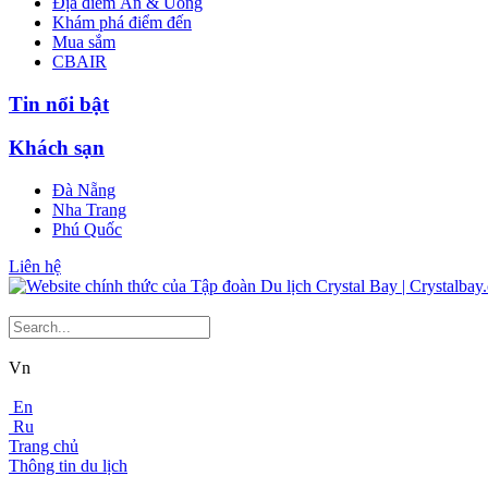
Địa điểm Ăn & Uống
Khám phá điểm đến
Mua sắm
CBAIR
Tin nổi bật
Khách sạn
Đà Nẵng
Nha Trang
Phú Quốc
Liên hệ
Vn
En
Ru
Trang chủ
Thông tin du lịch