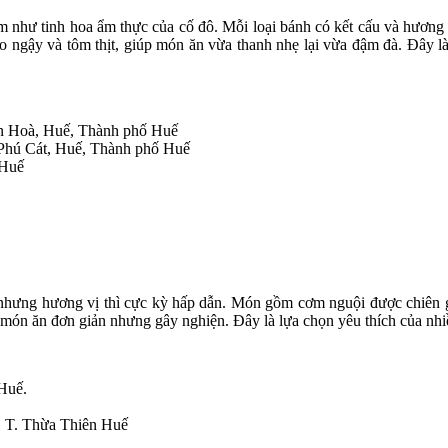
hư tinh hoa ẩm thực của cố đô. Mỗi loại bánh có kết cấu và hương v
 ngậy và tôm thịt, giúp món ăn vừa thanh nhẹ lại vừa đậm đà. Đây là
ận Hoà, Huế, Thành phố Huế
hú Cát, Huế, Thành phố Huế
 Huế
 nhưng hương vị thì cực kỳ hấp dẫn. Món gồm cơm nguội được chiên 
 món ăn đơn giản nhưng gây nghiện. Đây là lựa chọn yêu thích của nh
Huế.
, T. Thừa Thiên Huế