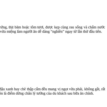
rứng, thịt băm hoặc tôm tươi, được kẹp cùng rau sống và chấm nước
ừa miệng làm người ăn dễ dàng “nghiền” ngay từ lần thử đầu tiên.
 đậu xanh hay chè thập cẩm đều mang vị ngọt vừa phải, không gắt, rất
ôn là điểm dừng chân lý tưởng của du khách sau bữa ăn chính.