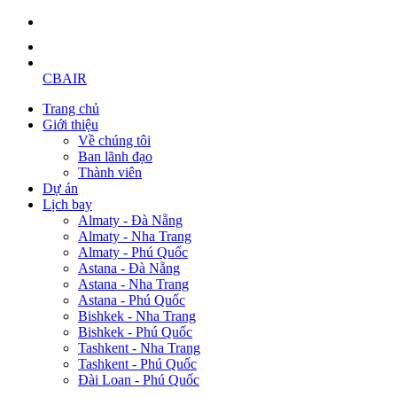
CBAIR
Trang chủ
Giới thiệu
Về chúng tôi
Ban lãnh đạo
Thành viên
Dự án
Lịch bay
Almaty - Đà Nẵng
Almaty - Nha Trang
Almaty - Phú Quốc
Astana - Đà Nẵng
Astana - Nha Trang
Astana - Phú Quốc
Bishkek - Nha Trang
Bishkek - Phú Quốc
Tashkent - Nha Trang
Tashkent - Phú Quốc
Đài Loan - Phú Quốc