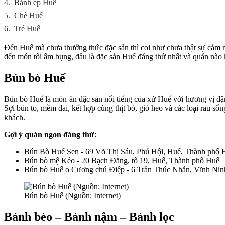
4.
Bánh ép Huế
5.
Chè Huế
6.
Tré Huế
Đến Huế mà chưa thưởng thức đặc sản thì coi như chưa thật sự cảm
đến món tối ấm bụng, đâu là đặc sản Huế đáng thử nhất và quán nào
Bún bò Huế
Bún bò Huế là món ăn đặc sản nổi tiếng của xứ Huế với hương vị đậ
Sợi bún to, mềm dai, kết hợp cùng thịt bò, giò heo và các loại rau 
khách.
Gợi ý quán ngon đáng thử
:
Bún Bò Huế Sen - 69 Võ Thị Sáu, Phú Hội, Huế, Thành phố 
Bún bò mệ Kéo - 20 Bạch Đằng, tổ 19, Huế, Thành phố Huế
Bún bò Huế o Cương chú Điệp - 6 Trần Thúc Nhẫn, Vĩnh Nin
Bún bò Huế (Nguồn: Internet)
Bánh bèo – Bánh nậm – Bánh lọc