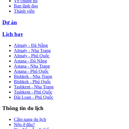
Về chúng tôi
Ban lãnh đạo
Thành viên
Dự án
Lịch bay
Almaty - Đà Nẵng
Almaty - Nha Trang
Almaty - Phú Quốc
Astana - Đà Nẵng
Astana - Nha Trang
Astana - Phú Quốc
Bishkek - Nha Trang
Bishkek - Phú Quốc
Tashkent - Nha Trang
Tashkent - Phú Quốc
Đài Loan - Phú Quốc
Thông tin du lịch
Cẩm nang du lịch
Nên ở đâu?