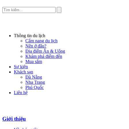
Thông tin du lịch
Cẩm nang du lịch
Nên ở đâu?
Địa điểm Ăn & Uống
Khám phá điểm đến
Mua sắm
Sự kiện
Khách sạn
Đà Nẵng
Nha Trang
Phú Quốc
Liên hệ
Giới thiệu