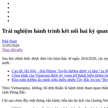
Trải nghiệm hành trình kết nối hai kỳ qu
Nhã Nam
31/05/2026
Theo dõi trên
Sau khi chính thức được đưa vào khai thác từ ngày 20/4/2026, các t
nước.
Cao tốc Hà Nội – Hải Phòng: Tuyến đường được ví như “xa l
Công trình của Vingroup được kỳ vọng trở thành biểu tượng hạ 
Khu nghỉ dưỡng ẩn mình giữa thiên nhiên Tây Bắc lọt top “Bes
Theo Vietnamplus, không chỉ đơn thuần là hành trình tham quan thắn
vịnh Đông Bắc.
Chỉ sau chưa đầy một tháng vận hành, bốn tàu du lịch của Quảng Nin