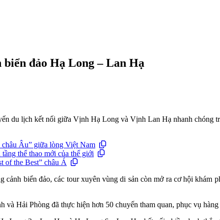
an biển đảo Hạ Long – Lan Hạ
uyến du lịch kết nối giữa Vịnh Hạ Long và Vịnh Lan Hạ nhanh chóng tr
ộ châu Âu” giữa lòng Việt Nam
tầng thể thao mới của thế giới
t of the Best” châu Á
g cảnh biển đảo, các tour xuyên vùng di sản còn mở ra cơ hội khám phá
h và Hải Phòng đã thực hiện hơn 50 chuyến tham quan, phục vụ hàng n