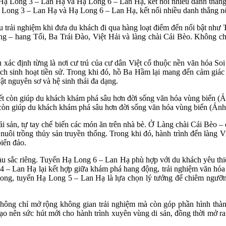
 Long 3 – Lan Hạ và Hạ Long 6 – Lan Hạ, kết nối nhiều danh thắng nổi 
àu trải nghiệm khi đưa du khách đi qua hàng loạt điểm đến nổi bật n
 – hang Tối, Ba Trái Đào, Việt Hải và làng chài Cái Bèo. Không chỉ
u xác định từng là nơi cư trú của cư dân Việt cổ thuộc nền văn hóa S
ích sinh hoạt tiền sử. Trong khi đó, hồ Ba Hầm lại mang đến cảm giác
t nguyên sơ và hệ sinh thái đa dạng.
t còn giúp du khách khám phá sâu hơn đời sống văn hóa vùng biển (Ảnh:
ải sản, tự tay chế biến các món ăn trên nhà bè. Ở Làng chài Cái Bèo – 
ề nuôi trồng thủy sản truyền thống. Trong khi đó, hành trình đến làng
iển đảo.
u sắc riêng. Tuyến Hạ Long 6 – Lan Hạ phù hợp với du khách yêu thi
– Lan Hạ lại kết hợp giữa khám phá hang động, trải nghiệm văn hóa 
 Long, tuyến Hạ Long 5 – Lan Hạ là lựa chọn lý tưởng để chiêm ng
không chỉ mở rộng không gian trải nghiệm mà còn góp phần hình thành
ng tạo nên sức hút mới cho hành trình xuyên vùng di sản, đồng thời mở