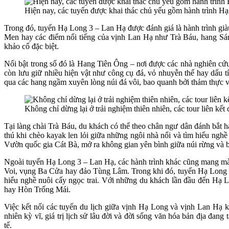
Hiện nay, các tuyến được khai thác chủ yếu gồm hành trình Hạ
Trong đó, tuyến Hạ Long 3 – Lan Hạ được đánh giá là hành trình gi
Men hay các điểm nổi tiếng của vịnh Lan Hạ như Trà Báu, hang Sáng
khảo cổ đặc biệt.
Nổi bật trong số đó là Hang Tiên Ông – nơi được các nhà nghiên cứ
còn lưu giữ nhiều hiện vật như công cụ đá, vỏ nhuyễn thể hay dấu t
qua các hang ngầm xuyên lòng núi đá vôi, bao quanh bởi thảm thực vậ
Không chỉ dừng lại ở trải nghiệm thiên nhiên, các tour liên kế
Tại làng chài Trà Báu, du khách có thể theo chân ngư dân đánh bắt h
thú khi chèo kayak len lỏi giữa những ngôi nhà nổi và tìm hiểu ngh
Vườn quốc gia Cát Bà, mở ra không gian yên bình giữa núi rừng và b
Ngoài tuyến Hạ Long 3 – Lan Hạ, các hành trình khác cũng mang mà
Voi, vụng Ba Cửa hay đảo Tùng Lâm. Trong khi đó, tuyến Hạ Long 4 
hiểu nghề nuôi cấy ngọc trai. Với những du khách lần đầu đến Hạ
hay Hòn Trống Mái.
Việc kết nối các tuyến du lịch giữa vịnh Hạ Long và vịnh Lan Hạ 
nhiên kỳ vĩ, giá trị lịch sử lâu đời và đời sống văn hóa bản địa đa
tế.