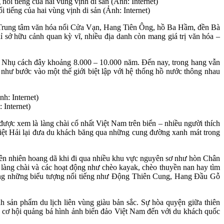
tiếng của hai vùng vịnh di sản (Ảnh: Internet)
hư Trung tâm văn hóa nổi Cửa Vạn, Hang Tiên Ông, hồ Ba Hầm, đền Bà
 sở hữu cảnh quan kỳ vĩ, nhiều địa danh còn mang giá trị văn hóa –
oi Nhụ cách đây khoảng 8.000 – 10.000 năm. Đến nay, trong hang vẫn
 như bước vào một thế giới biệt lập với hệ thống hồ nước thông nhau
 Internet)
được xem là làng chài cổ nhất Việt Nam trên biển – nhiều người thích
 Việt Hải lại đưa du khách băng qua những cung đường xanh mát trong
ên nhiên hoang dã khi đi qua nhiều khu vực nguyên sơ như hòn Chân
làng chài và các hoạt động như chèo kayak, chèo thuyền nan hay tìm
ưỡng những biểu tượng nổi tiếng như Động Thiên Cung, Hang Đầu Gỗ
 sản phẩm du lịch liên vùng giàu bản sắc. Sự hòa quyện giữa thiên
 ra cơ hội quảng bá hình ảnh biển đảo Việt Nam đến với du khách quốc