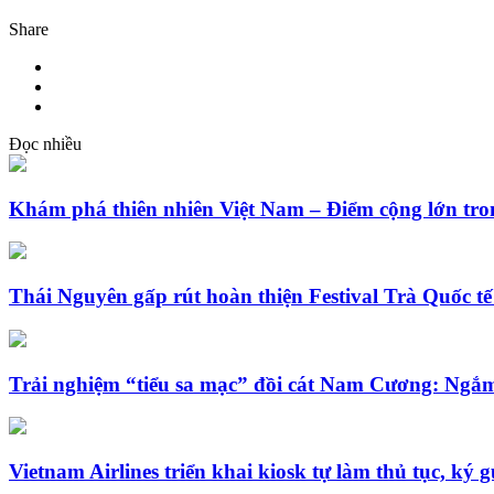
Share
Đọc nhiều
Khám phá thiên nhiên Việt Nam – Điểm cộng lớn tro
Thái Nguyên gấp rút hoàn thiện Festival Trà Quốc tế
Trải nghiệm “tiểu sa mạc” đồi cát Nam Cương: Ngắm
Vietnam Airlines triển khai kiosk tự làm thủ tục, ký g