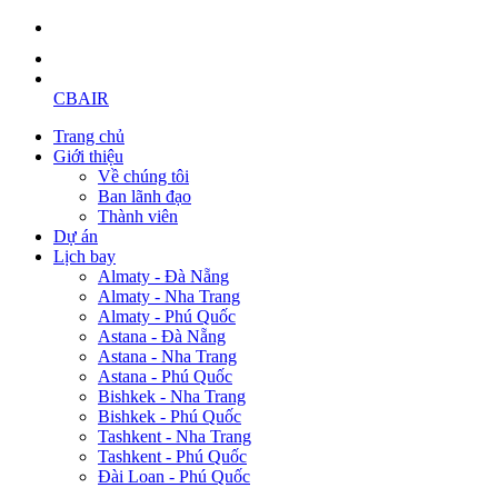
CBAIR
Trang chủ
Giới thiệu
Về chúng tôi
Ban lãnh đạo
Thành viên
Dự án
Lịch bay
Almaty - Đà Nẵng
Almaty - Nha Trang
Almaty - Phú Quốc
Astana - Đà Nẵng
Astana - Nha Trang
Astana - Phú Quốc
Bishkek - Nha Trang
Bishkek - Phú Quốc
Tashkent - Nha Trang
Tashkent - Phú Quốc
Đài Loan - Phú Quốc