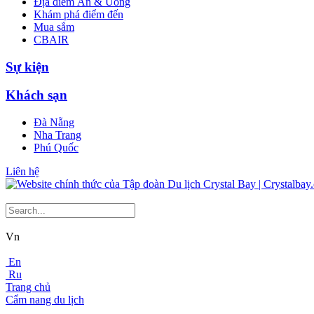
Địa điểm Ăn & Uống
Khám phá điểm đến
Mua sắm
CBAIR
Sự kiện
Khách sạn
Đà Nẵng
Nha Trang
Phú Quốc
Liên hệ
Vn
En
Ru
Trang chủ
Cẩm nang du lịch