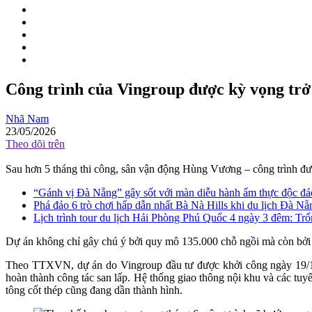
Công trình của Vingroup được kỳ vọng trở 
Nhã Nam
23/05/2026
Theo dõi trên
Sau hơn 5 tháng thi công, sân vận động Hùng Vương – công trình được
“Gánh vị Đà Nẵng” gây sốt với màn diễu hành ẩm thực độc đ
Phá đảo 6 trò chơi hấp dẫn nhất Bà Nà Hills khi du lịch Đà Nẵ
Lịch trình tour du lịch Hải Phòng Phú Quốc 4 ngày 3 đêm: Trốn
Dự án không chỉ gây chú ý bởi quy mô 135.000 chỗ ngồi mà còn bởi ti
Theo TTXVN, dự án do Vingroup đầu tư được khởi công ngày 19/12/2
hoàn thành công tác san lấp. Hệ thống giao thông nội khu và các tuy
tông cốt thép cũng đang dần thành hình.