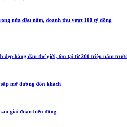
trong nửa đầu năm, doanh thu vượt 100 tỷ đồng
ẹp hàng đầu thế giới, tồn tại từ 200 triệu năm trướ
 sắp mở đường đón khách
 sau giai đoạn biến động