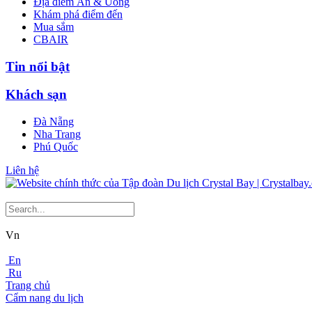
Địa điểm Ăn & Uống
Khám phá điểm đến
Mua sắm
CBAIR
Tin nổi bật
Khách sạn
Đà Nẵng
Nha Trang
Phú Quốc
Liên hệ
Vn
En
Ru
Trang chủ
Cẩm nang du lịch