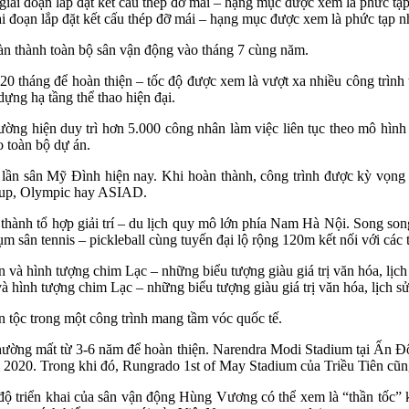
ai đoạn lắp đặt kết cấu thép đỡ mái – hạng mục được xem là phức tạp nh
àn thành toàn bộ sân vận động vào tháng 7 cùng năm.
 tháng để hoàn thiện – tốc độ được xem là vượt xa nhiều công trình t
dựng hạ tầng thể thao hiện đại.
 hiện duy trì hơn 5.000 công nhân làm việc liên tục theo mô hình “3
 toàn bộ dự án.
n sân Mỹ Đình hiện nay. Khi hoàn thành, công trình được kỳ vọng tr
d Cup, Olympic hay ASIAD.
thành tổ hợp giải trí – du lịch quy mô lớn phía Nam Hà Nội. Song so
ụm sân tennis – pickleball cùng tuyến đại lộ rộng 120m kết nối với các
à hình tượng chim Lạc – những biểu tượng giàu giá trị văn hóa, lịch s
n tộc trong một công trình mang tầm vóc quốc tế.
hường mất từ 3-6 năm để hoàn thiện. Narendra Modi Stadium tại Ấn Độ
m 2020. Trong khi đó, Rungrado 1st of May Stadium của Triều Tiên cũ
ộ triển khai của sân vận động Hùng Vương có thể xem là “thần tốc” k