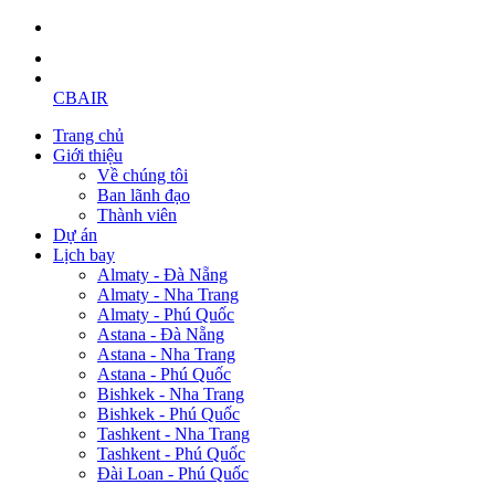
CBAIR
Trang chủ
Giới thiệu
Về chúng tôi
Ban lãnh đạo
Thành viên
Dự án
Lịch bay
Almaty - Đà Nẵng
Almaty - Nha Trang
Almaty - Phú Quốc
Astana - Đà Nẵng
Astana - Nha Trang
Astana - Phú Quốc
Bishkek - Nha Trang
Bishkek - Phú Quốc
Tashkent - Nha Trang
Tashkent - Phú Quốc
Đài Loan - Phú Quốc