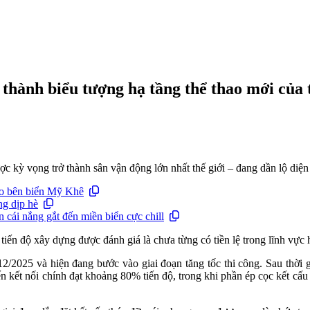
thành biểu tượng hạ tầng thể thao mới của t
 kỳ vọng trở thành sân vận động lớn nhất thế giới – đang dần lộ diện 
áo bên biển Mỹ Khê
ng dịp hè
 cái nắng gắt đến miền biển cực chill
ến độ xây dựng được đánh giá là chưa từng có tiền lệ trong lĩnh vực h
025 và hiện đang bước vào giai đoạn tăng tốc thi công. Sau thời gi
ến kết nối chính đạt khoảng 80% tiến độ, trong khi phần ép cọc kết cấu