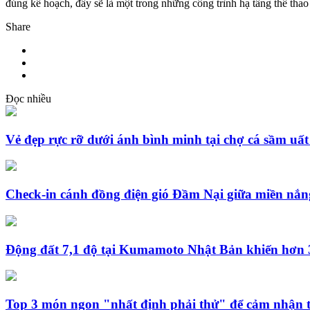
đúng kế hoạch, đây sẽ là một trong những công trình hạ tầng thể tha
Share
Đọc nhiều
Vẻ đẹp rực rỡ dưới ánh bình minh tại chợ cá sầm uấ
Check-in cánh đồng điện gió Đầm Nại giữa miền nắn
Động đất 7,1 độ tại Kumamoto Nhật Bản khiến hơn 3
Top 3 món ngon "nhất định phải thử" để cảm nhận t