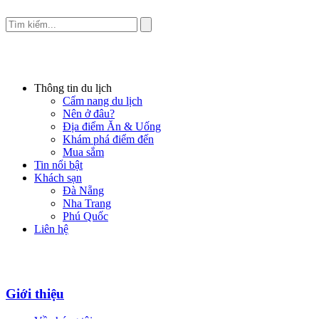
Thông tin du lịch
Cẩm nang du lịch
Nên ở đâu?
Địa điểm Ăn & Uống
Khám phá điểm đến
Mua sắm
Tin nổi bật
Khách sạn
Đà Nẵng
Nha Trang
Phú Quốc
Liên hệ
Giới thiệu