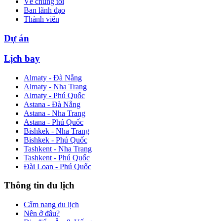
Về chúng tôi
Ban lãnh đạo
Thành viên
Dự án
Lịch bay
Almaty - Đà Nẵng
Almaty - Nha Trang
Almaty - Phú Quốc
Astana - Đà Nẵng
Astana - Nha Trang
Astana - Phú Quốc
Bishkek - Nha Trang
Bishkek - Phú Quốc
Tashkent - Nha Trang
Tashkent - Phú Quốc
Đài Loan - Phú Quốc
Thông tin du lịch
Cẩm nang du lịch
Nên ở đâu?