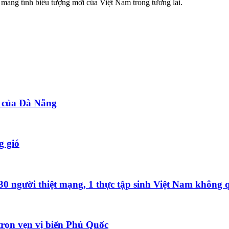
o mang tính biểu tượng mới của Việt Nam trong tương lai.
t của Đà Nẵng
g gió
0 người thiệt mạng, 1 thực tập sinh Việt Nam không 
rọn vẹn vị biển Phú Quốc