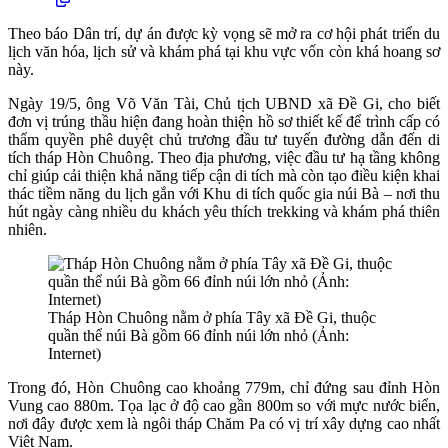
Theo báo Dân trí, dự án được kỳ vọng sẽ mở ra cơ hội phát triển du
lịch văn hóa, lịch sử và khám phá tại khu vực vốn còn khá hoang sơ
này.
Ngày 19/5, ông Võ Văn Tài, Chủ tịch UBND xã Đề Gi, cho biết
đơn vị trúng thầu hiện đang hoàn thiện hồ sơ thiết kế để trình cấp có
thẩm quyền phê duyệt chủ trương đầu tư tuyến đường dẫn đến di
tích tháp Hòn Chuông. Theo địa phương, việc đầu tư hạ tầng không
chỉ giúp cải thiện khả năng tiếp cận di tích mà còn tạo điều kiện khai
thác tiềm năng du lịch gắn với Khu di tích quốc gia núi Bà – nơi thu
hút ngày càng nhiều du khách yêu thích trekking và khám phá thiên
nhiên.
Tháp Hòn Chuông nằm ở phía Tây xã Đề Gi, thuộc
quần thể núi Bà gồm 66 đỉnh núi lớn nhỏ (Ảnh:
Internet)
Trong đó, Hòn Chuông cao khoảng 779m, chỉ đứng sau đỉnh Hòn
Vung cao 880m. Tọa lạc ở độ cao gần 800m so với mực nước biển,
nơi đây được xem là ngôi tháp Chăm Pa có vị trí xây dựng cao nhất
Việt Nam.