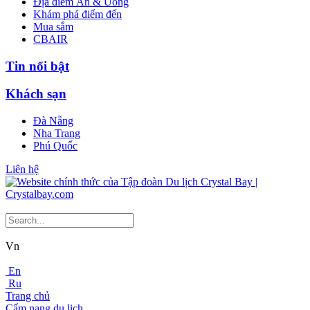
Địa điểm Ăn & Uống
Khám phá điểm đến
Mua sắm
CBAIR
Tin nổi bật
Khách sạn
Đà Nẵng
Nha Trang
Phú Quốc
Liên hệ
Vn
En
Ru
Trang chủ
Cẩm nang du lịch