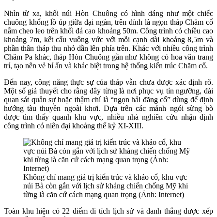
Nhìn từ xa, khối núi Hòn Chuông có hình dáng như một chiếc
chuông khổng lồ úp giữa đại ngàn, trên đỉnh là ngọn tháp Chăm cổ
nằm cheo leo trên khối đá cao khoảng 50m. Công trình có chiều cao
khoảng 7m, kết cấu vuông vức với mỗi cạnh dài khoảng 8,5m và
phần thân tháp thu nhỏ dần lên phía trên. Khác với nhiều công trình
Chăm Pa khác, tháp Hòn Chuông gần như không có hoa văn trang
trí, tạo nên vẻ bí ẩn và khác biệt trong hệ thống kiến trúc Chăm cổ.
Đến nay, công năng thực sự của tháp vẫn chưa được xác định rõ.
Một số giả thuyết cho rằng đây từng là nơi phục vụ tín ngưỡng, đài
quan sát quân sự hoặc thậm chí là “ngọn hải đăng cổ” dùng để định
hướng tàu thuyền ngoài khơi. Dựa trên các mảnh ngói sừng bò
được tìm thấy quanh khu vực, nhiều nhà nghiên cứu nhận định
công trình có niên đại khoảng thế kỷ XI-XIII.
Không chỉ mang giá trị kiến trúc và khảo cổ, khu vực
núi Bà còn gắn với lịch sử kháng chiến chống Mỹ khi
từng là căn cứ cách mạng quan trọng (Ảnh: Internet)
Toàn khu hiện có 22 điểm di tích lịch sử và danh thắng được xếp