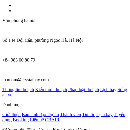
Văn phòng hà nội
Số 144 Đội Cấn, phường Ngọc Hà, Hà Nội
+84 983 00 80 79
marcom@crystalbay.com
Thông tin du lịch
Kiến thức du lịch
Pháp luật du lịch
Lịch bay
Sống
an vui
Danh mục
Giới thiệu
Ban lãnh đạo
Dự án
Thành viên
Tin tức
Lịch bay
Tuyển
dụng
Booking
Liên hệ
CBAIR
©Copyright 2025 - Crystal Bay Tourism Group