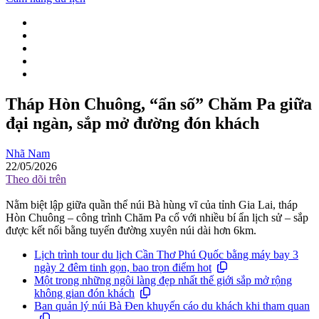
Tháp Hòn Chuông, “ẩn số” Chăm Pa giữa
đại ngàn, sắp mở đường đón khách
Nhã Nam
22/05/2026
Theo dõi trên
Nằm biệt lập giữa quần thể núi Bà hùng vĩ của tỉnh Gia Lai, tháp
Hòn Chuông – công trình Chăm Pa cổ với nhiều bí ẩn lịch sử – sắp
được kết nối bằng tuyến đường xuyên núi dài hơn 6km.
Lịch trình tour du lịch Cần Thơ Phú Quốc bằng máy bay 3
ngày 2 đêm tinh gọn, bao trọn điểm hot
Một trong những ngôi làng đẹp nhất thế giới sắp mở rộng
không gian đón khách
Ban quản lý núi Bà Đen khuyến cáo du khách khi tham quan