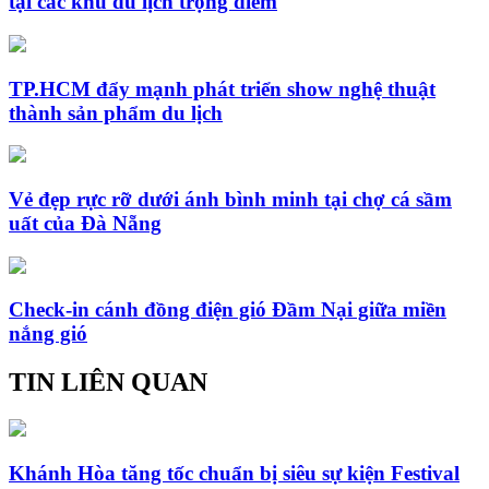
tại các khu du lịch trọng điểm
TP.HCM đẩy mạnh phát triển show nghệ thuật
thành sản phẩm du lịch
Vẻ đẹp rực rỡ dưới ánh bình minh tại chợ cá sầm
uất của Đà Nẵng
Check-in cánh đồng điện gió Đầm Nại giữa miền
nắng gió
TIN LIÊN QUAN
Khánh Hòa tăng tốc chuẩn bị siêu sự kiện Festival