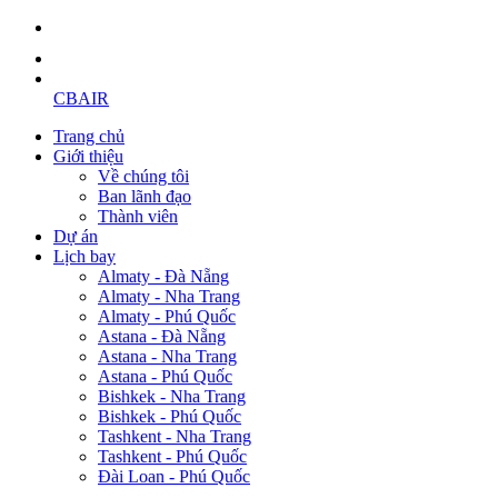
CBAIR
Trang chủ
Giới thiệu
Về chúng tôi
Ban lãnh đạo
Thành viên
Dự án
Lịch bay
Almaty - Đà Nẵng
Almaty - Nha Trang
Almaty - Phú Quốc
Astana - Đà Nẵng
Astana - Nha Trang
Astana - Phú Quốc
Bishkek - Nha Trang
Bishkek - Phú Quốc
Tashkent - Nha Trang
Tashkent - Phú Quốc
Đài Loan - Phú Quốc