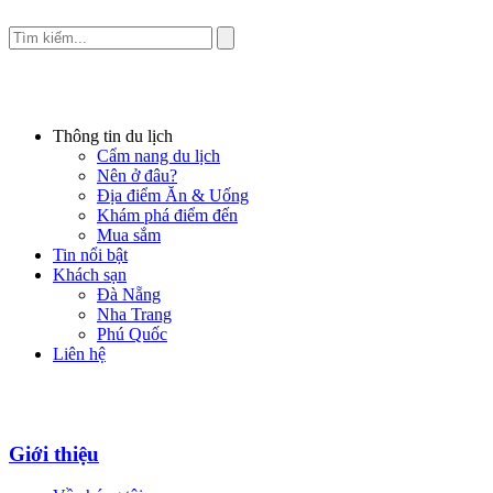
Thông tin du lịch
Cẩm nang du lịch
Nên ở đâu?
Địa điểm Ăn & Uống
Khám phá điểm đến
Mua sắm
Tin nổi bật
Khách sạn
Đà Nẵng
Nha Trang
Phú Quốc
Liên hệ
Giới thiệu