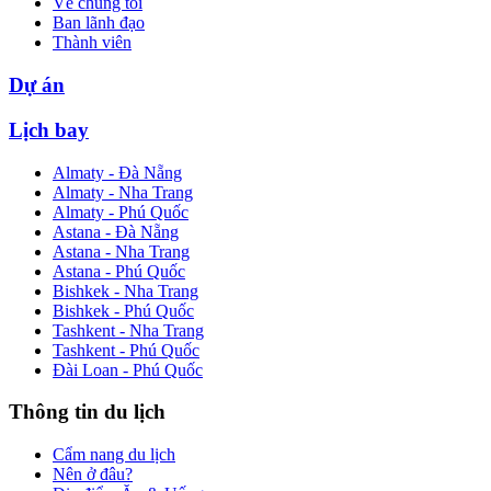
Về chúng tôi
Ban lãnh đạo
Thành viên
Dự án
Lịch bay
Almaty - Đà Nẵng
Almaty - Nha Trang
Almaty - Phú Quốc
Astana - Đà Nẵng
Astana - Nha Trang
Astana - Phú Quốc
Bishkek - Nha Trang
Bishkek - Phú Quốc
Tashkent - Nha Trang
Tashkent - Phú Quốc
Đài Loan - Phú Quốc
Thông tin du lịch
Cẩm nang du lịch
Nên ở đâu?