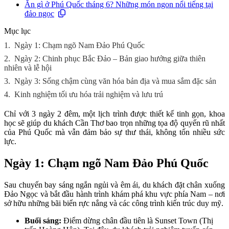
Ăn gì ở Phú Quốc tháng 6? Những món ngon nổi tiếng tại
đảo ngọc
Mục lục
1.
Ngày 1: Chạm ngõ Nam Đảo Phú Quốc
2.
Ngày 2: Chinh phục Bắc Đảo – Bản giao hưởng giữa thiên
nhiên và lễ hội
3.
Ngày 3: Sống chậm cùng văn hóa bản địa và mua sắm đặc sản
4.
Kinh nghiệm tối ưu hóa trải nghiệm và lưu trú
Chỉ với 3 ngày 2 đêm, một lịch trình được thiết kế tinh gọn, khoa
học sẽ giúp du khách Cần Thơ bao trọn những tọa độ quyến rũ nhất
của Phú Quốc mà vẫn đảm bảo sự thư thái, không tốn nhiều sức
lực.
Ngày 1: Chạm ngõ Nam Đảo Phú Quốc
Sau chuyến bay sáng ngắn ngủi và êm ái, du khách đặt chân xuống
Đảo Ngọc và bắt đầu hành trình khám phá khu vực phía Nam – nơi
sở hữu những bãi biển rực nắng và các công trình kiến trúc duy mỹ.
Buổi sáng:
Điểm dừng chân đầu tiên là Sunset Town (Thị