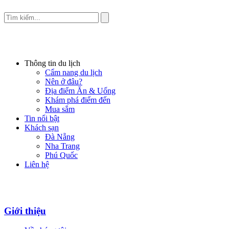
Thông tin du lịch
Cẩm nang du lịch
Nên ở đâu?
Địa điểm Ăn & Uống
Khám phá điểm đến
Mua sắm
Tin nổi bật
Khách sạn
Đà Nẵng
Nha Trang
Phú Quốc
Liên hệ
Giới thiệu