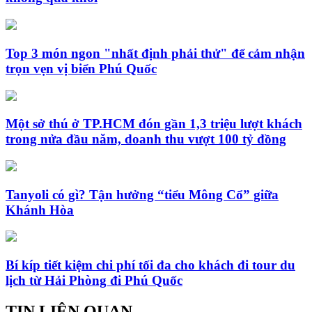
Top 3 món ngon "nhất định phải thử" để cảm nhận
trọn vẹn vị biển Phú Quốc
Một sở thú ở TP.HCM đón gần 1,3 triệu lượt khách
trong nửa đầu năm, doanh thu vượt 100 tỷ đồng
Tanyoli có gì? Tận hưởng “tiểu Mông Cổ” giữa
Khánh Hòa
Bí kíp tiết kiệm chi phí tối đa cho khách đi tour du
lịch từ Hải Phòng đi Phú Quốc
TIN LIÊN QUAN