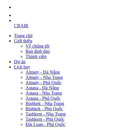
CBAIR
Trang chủ
Giới thiệu
Về chúng tôi
Ban lãnh đạo
Thành viên
Dự án
Lịch bay
Almaty - Đà Nẵng
Almaty - Nha Trang
Almaty - Phú Quốc
Astana - Đà Nẵng
Astana - Nha Trang
Astana - Phú Quốc
Bishkek - Nha Trang
Bishkek - Phú Quốc
Tashkent - Nha Trang
Tashkent - Phú Quốc
Đài Loan - Phú Quốc