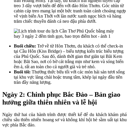
trấn Hoàng Hôn). Tại đây, du khách trải nghiệm tuyến cáp
treo 3 dây vượt biển để đến với đảo Hòn Thơm. Góc nhìn từ
cabin cáp treo mang lại một bức tranh toàn cảnh choáng ngợp
về vịnh biển An Thới với làn nước xanh ngọc bích và hàng
trăm chiếc thuyền đánh cá neo đậu phía dưới.
Buổi chiều:
Trở về từ Hòn Thơm, du khách có thể check-in
tại Cầu Hôn (Kiss Bridge) – biểu tượng kiến trúc biểu tượng
của Phú Quốc. Sau đó, dành thời gian thư giãn tại Bãi Kem
hoặc Bãi Sao, nơi có bờ cát trắng mịn như kem và sóng biển
êm ả, rất an toàn cho cả người già và trẻ nhỏ.
Buổi tối:
Thưởng thức bữa tối với các món hải sản tươi sống
tại khu vực làng chài hoặc trung tâm, khép lại ngày đầu tiên
tràn đầy năng lượng.
Ngày 2: Chinh phục Bắc Đảo – Bản giao
hưởng giữa thiên nhiên và lễ hội
Ngày thứ hai của hành trình được thiết kế để du khách khám phá
chiều sâu thiên nhiên hoang sơ và không khí hội hè sầm uất tại khu
vực phía Bắc đảo.