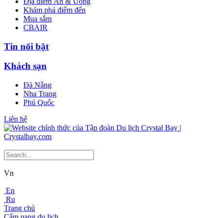
Địa điểm Ăn & Uống
Khám phá điểm đến
Mua sắm
CBAIR
Tin nổi bật
Khách sạn
Đà Nẵng
Nha Trang
Phú Quốc
Liên hệ
Vn
En
Ru
Trang chủ
Cẩm nang du lịch