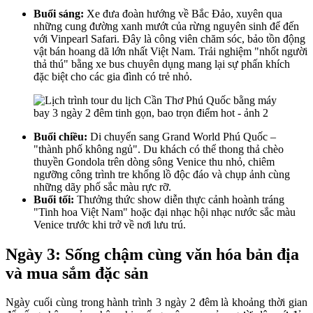
Buổi sáng:
Xe đưa đoàn hướng về Bắc Đảo, xuyên qua
những cung đường xanh mướt của rừng nguyên sinh để đến
với Vinpearl Safari. Đây là công viên chăm sóc, bảo tồn động
vật bán hoang dã lớn nhất Việt Nam. Trải nghiệm "nhốt người
thả thú" bằng xe bus chuyên dụng mang lại sự phấn khích
đặc biệt cho các gia đình có trẻ nhỏ.
Buổi chiều:
Di chuyển sang Grand World Phú Quốc –
"thành phố không ngủ". Du khách có thể thong thả chèo
thuyền Gondola trên dòng sông Venice thu nhỏ, chiêm
ngưỡng công trình tre khổng lồ độc đáo và chụp ảnh cùng
những dãy phố sắc màu rực rỡ.
Buổi tối:
Thưởng thức show diễn thực cảnh hoành tráng
"Tinh hoa Việt Nam" hoặc đại nhạc hội nhạc nước sắc màu
Venice trước khi trở về nơi lưu trú.
Ngày 3: Sống chậm cùng văn hóa bản địa
và mua sắm đặc sản
Ngày cuối cùng trong hành trình 3 ngày 2 đêm là khoảng thời gian