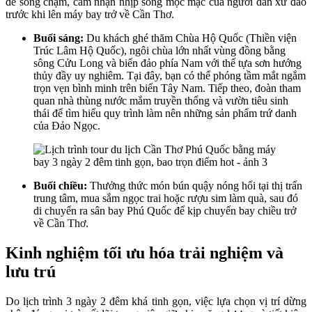
để sống chậm, cảm nhận nhịp sống mộc mạc của người dân xứ đảo
trước khi lên máy bay trở về Cần Thơ.
Buổi sáng:
Du khách ghé thăm Chùa Hộ Quốc (Thiền viện
Trúc Lâm Hộ Quốc), ngôi chùa lớn nhất vùng đồng bằng
sông Cửu Long và biển đảo phía Nam với thế tựa sơn hướng
thủy đầy uy nghiêm. Tại đây, bạn có thể phóng tầm mắt ngắm
trọn vẹn bình minh trên biển Tây Nam. Tiếp theo, đoàn tham
quan nhà thùng nước mắm truyền thống và vườn tiêu sinh
thái để tìm hiểu quy trình làm nên những sản phẩm trứ danh
của Đảo Ngọc.
Buổi chiều:
Thưởng thức món bún quậy nóng hổi tại thị trấn
trung tâm, mua sắm ngọc trai hoặc rượu sim làm quà, sau đó
di chuyển ra sân bay Phú Quốc để kịp chuyến bay chiều trở
về Cần Thơ.
Kinh nghiệm tối ưu hóa trải nghiệm và
lưu trú
Do lịch trình 3 ngày 2 đêm khá tinh gọn, việc lựa chọn vị trí dừng