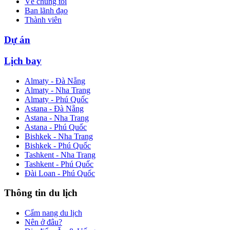
Về chúng tôi
Ban lãnh đạo
Thành viên
Dự án
Lịch bay
Almaty - Đà Nẵng
Almaty - Nha Trang
Almaty - Phú Quốc
Astana - Đà Nẵng
Astana - Nha Trang
Astana - Phú Quốc
Bishkek - Nha Trang
Bishkek - Phú Quốc
Tashkent - Nha Trang
Tashkent - Phú Quốc
Đài Loan - Phú Quốc
Thông tin du lịch
Cẩm nang du lịch
Nên ở đâu?