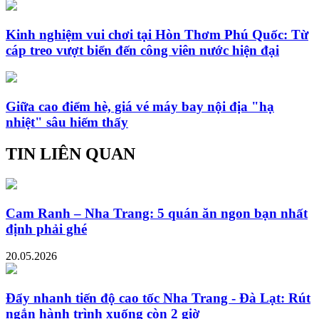
Kinh nghiệm vui chơi tại Hòn Thơm Phú Quốc: Từ
cáp treo vượt biển đến công viên nước hiện đại
Giữa cao điểm hè, giá vé máy bay nội địa "hạ
nhiệt" sâu hiếm thấy
TIN LIÊN QUAN
Cam Ranh – Nha Trang: 5 quán ăn ngon bạn nhất
định phải ghé
20.05.2026
Đẩy nhanh tiến độ cao tốc Nha Trang - Đà Lạt: Rút
ngắn hành trình xuống còn 2 giờ