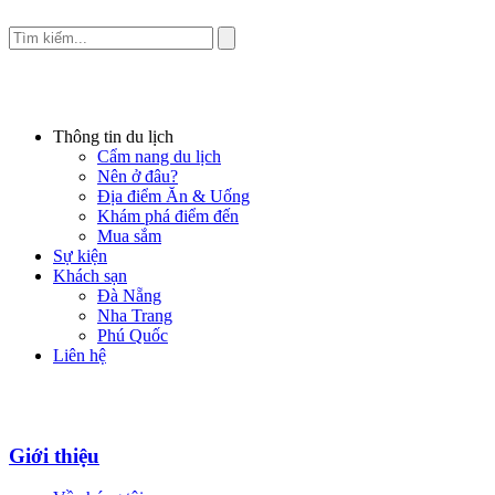
Thông tin du lịch
Cẩm nang du lịch
Nên ở đâu?
Địa điểm Ăn & Uống
Khám phá điểm đến
Mua sắm
Sự kiện
Khách sạn
Đà Nẵng
Nha Trang
Phú Quốc
Liên hệ
Giới thiệu