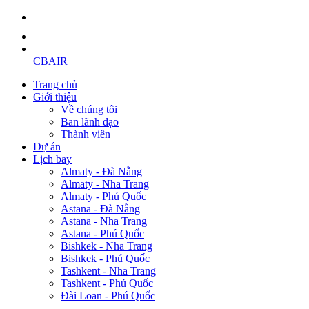
CBAIR
Trang chủ
Giới thiệu
Về chúng tôi
Ban lãnh đạo
Thành viên
Dự án
Lịch bay
Almaty - Đà Nẵng
Almaty - Nha Trang
Almaty - Phú Quốc
Astana - Đà Nẵng
Astana - Nha Trang
Astana - Phú Quốc
Bishkek - Nha Trang
Bishkek - Phú Quốc
Tashkent - Nha Trang
Tashkent - Phú Quốc
Đài Loan - Phú Quốc