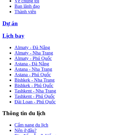
Về chúng tôi
Ban lãnh đạo
Thành viên
Dự án
Lịch bay
Almaty - Đà Nẵng
Almaty - Nha Trang
Almaty - Phú Quốc
Astana - Đà Nẵng
Astana - Nha Trang
Astana - Phú Quốc
Bishkek - Nha Trang
Bishkek - Phú Quốc
Tashkent - Nha Trang
Tashkent - Phú Quốc
Đài Loan - Phú Quốc
Thông tin du lịch
Cẩm nang du lịch
Nên ở đâu?