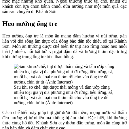
mộc mạc nhưng khó quên. Ngoài thưởng thức tại chỗ, nhiều du
khách còn lựa chọn bánh chuối dừa nướng như một món quà đặc
sản sau chuyến đi Khánh Sơn.
Heo nướng ống tre
Heo nướng ống tre là món ăn mang đậm hương vị núi rừng, gắn
liền với đời sống ẩm thực của đồng bào dân tộc thiểu số tại Khánh
Sơn. Món ăn thường được chế biến từ thịt heo rừng hoặc heo nuôi
thả tự nhiên, nổi bật bởi vị ngọt đậm đà và hương thơm đặc trưng
khi nướng trong ống tre trên than hồng.
Sau khi sơ chế, thịt được thái mỏng và tẩm ướp cùng
nhiều loại gia vị địa phương như ớt rừng, tiêu rừng, sả,
muối hạt và các loại rau thơm rồi cho vào ống tre để
nướng chín từ từ (Ảnh: Internet)
Cách chế biến này giúp thịt giữ được độ mềm, mọng nước và thấm
đều hương vị tự nhiên mà không bị ám khói. Đặc biệt, khi thưởng
thức cùng hồ tiêu Khánh Sơn cay thơm đặc trưng, món ăn càng trở
nên hấp dẫn và đậm chất vùng cao.