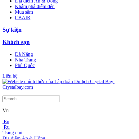
Địa điểm Ăn & Uống
Khám phá điểm đến
Mua sắm
CBAIR
Sự kiện
Khách sạn
Đà Nẵng
Nha Trang
Phú Quốc
Liên hệ
Vn
En
Ru
Trang chủ
Địa điểm Ăn & Uống