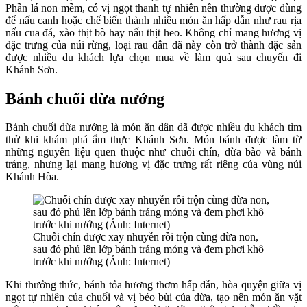
Phần lá non mềm, có vị ngọt thanh tự nhiên nên thường được dùng
để nấu canh hoặc chế biến thành nhiều món ăn hấp dẫn như rau rịa
nấu cua đá, xào thịt bò hay nấu thịt heo. Không chỉ mang hương vị
đặc trưng của núi rừng, loại rau dân dã này còn trở thành đặc sản
được nhiều du khách lựa chọn mua về làm quà sau chuyến đi
Khánh Sơn.
Bánh chuối dừa nướng
Bánh chuối dừa nướng là món ăn dân dã được nhiều du khách tìm
thử khi khám phá ẩm thực Khánh Sơn. Món bánh được làm từ
những nguyên liệu quen thuộc như chuối chín, dừa bào và bánh
tráng, nhưng lại mang hương vị đặc trưng rất riêng của vùng núi
Khánh Hòa.
Chuối chín được xay nhuyễn rồi trộn cùng dừa non,
sau đó phủ lên lớp bánh tráng mỏng và đem phơi khô
trước khi nướng (Ảnh: Internet)
Khi thưởng thức, bánh tỏa hương thơm hấp dẫn, hòa quyện giữa vị
ngọt tự nhiên của chuối và vị béo bùi của dừa, tạo nên món ăn vặt