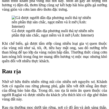
hành trình khám phá vùng núi nơi đây. Món ăn gây ấn tượng bởi
hương vị đậm đà, thơm lừng cùng sự kết hợp hài hòa giữa gà nướng
vàng giòn và cơm lam dẻo thơm đặc trưng.
Gà được người dân địa phương nuôi thả tự nhiên nên
phần thịt săn chắc, ngọt mềm và ít mỡ (Ảnh: Internet)
Khi chế biến, gà được tẩm ướp cùng nhiều loại gia vị quen thuộc
của vùng núi như sả, tỏi, ớt, tiêu hay mật ong, sau đó nướng trên
than hồng để tạo lớp da vàng ruộm hấp dẫn. Thưởng thức cùng cơm
lam nóng hổi trong ống tre mang đến hương vị mộc mạc nhưng khó
quên đối với nhiều thực khách.
Rau rịa
Nhờ sở hữu thiên nhiên rừng núi còn nhiều nét nguyên sơ, Khánh
Sơn có nguồn rau rừng phong phú, gắn liền với đời sống ẩm thực
của đồng bào bản địa. Trong đó, rau rịa là món ăn quen thuộc của
người Raglai và được nhiều du khách yêu thích khi có dịp ghé thăm
vùng đất này.
Rau rịa thường mọc dưới tán rừng, nơi có độ ẩm và ánh sáng thấp.