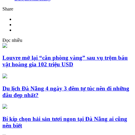
Share
Đọc nhiều
Louvre mở lại “căn phòng vàng” sau vụ trộm báu
vật hoàng gia 102 triệu USD
Du lịch Đà Nẵng 4 ngày 3 đêm tự túc nên đi những
đâu đẹp nhất?
Bí kíp chọn hải sản tươi ngon tại Đà Nẵng ai cũng
nên biết