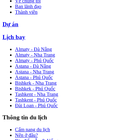
Về chúng tôi
Ban lãnh đạo
Thành viên
Dự án
Lịch bay
Almaty - Đà Nẵng
Almaty - Nha Trang
Almaty - Phú Quốc
Astana - Đà Nẵng
Astana - Nha Trang
Astana - Phú Quốc
Bishkek - Nha Trang
Bishkek - Phú Quốc
Tashkent - Nha Trang
Tashkent - Phú Quốc
Đài Loan - Phú Quốc
Thông tin du lịch
Cẩm nang du lịch
Nên ở đâu?