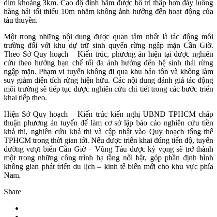
dìm khoảng 3km. Cao độ đỉnh hầm được bố trí thấp hơn đáy luồng
hàng hải tối thiểu 10m nhằm không ảnh hưởng đến hoạt động của
tàu thuyền.
Một trong những nội dung được quan tâm nhất là tác động môi
trường đối với khu dự trữ sinh quyển rừng ngập mặn Cần Giờ.
Theo Sở Quy hoạch – Kiến trúc, phương án hiện tại được nghiên
cứu theo hướng hạn chế tối đa ảnh hưởng đến hệ sinh thái rừng
ngập mặn. Phạm vi tuyến không đi qua khu bảo tồn và không làm
suy giảm diện tích rừng hiện hữu. Các nội dung đánh giá tác động
môi trường sẽ tiếp tục được nghiên cứu chi tiết trong các bước triển
khai tiếp theo.
Hiện Sở Quy hoạch – Kiến trúc kiến nghị UBND TPHCM chấp
thuận phương án tuyến để làm cơ sở lập báo cáo nghiên cứu tiền
khả thi, nghiên cứu khả thi và cập nhật vào Quy hoạch tổng thể
TPHCM trong thời gian tới. Nếu được triển khai đúng tiến độ, tuyến
đường vượt biển Cần Giờ – Vũng Tàu được kỳ vọng sẽ trở thành
một trong những công trình hạ tầng nổi bật, góp phần định hình
không gian phát triển du lịch – kinh tế biển mới cho khu vực phía
Nam.
Share