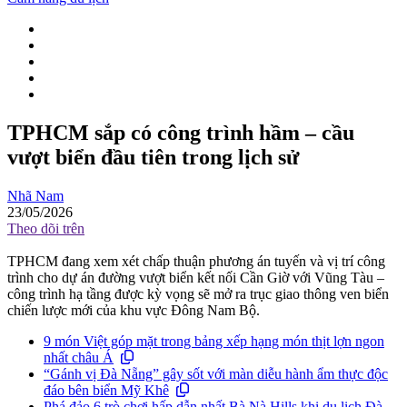
TPHCM sắp có công trình hầm – cầu
vượt biển đầu tiên trong lịch sử
Nhã Nam
23/05/2026
Theo dõi trên
TPHCM đang xem xét chấp thuận phương án tuyến và vị trí công
trình cho dự án đường vượt biển kết nối Cần Giờ với Vũng Tàu –
công trình hạ tầng được kỳ vọng sẽ mở ra trục giao thông ven biển
chiến lược mới của khu vực Đông Nam Bộ.
9 món Việt góp mặt trong bảng xếp hạng món thịt lợn ngon
nhất châu Á
“Gánh vị Đà Nẵng” gây sốt với màn diễu hành ẩm thực độc
đáo bên biển Mỹ Khê
Phá đảo 6 trò chơi hấp dẫn nhất Bà Nà Hills khi du lịch Đà