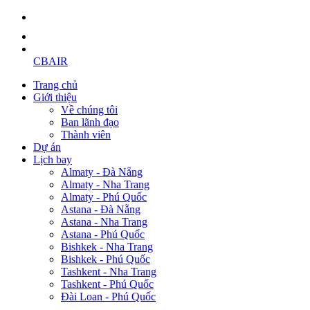
CBAIR
Trang chủ
Giới thiệu
Về chúng tôi
Ban lãnh đạo
Thành viên
Dự án
Lịch bay
Almaty - Đà Nẵng
Almaty - Nha Trang
Almaty - Phú Quốc
Astana - Đà Nẵng
Astana - Nha Trang
Astana - Phú Quốc
Bishkek - Nha Trang
Bishkek - Phú Quốc
Tashkent - Nha Trang
Tashkent - Phú Quốc
Đài Loan - Phú Quốc