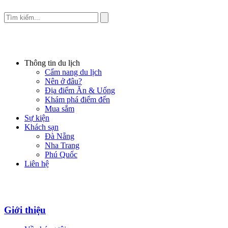
Thông tin du lịch
Cẩm nang du lịch
Nên ở đâu?
Địa điểm Ăn & Uống
Khám phá điểm đến
Mua sắm
Sự kiện
Khách sạn
Đà Nẵng
Nha Trang
Phú Quốc
Liên hệ
Giới thiệu