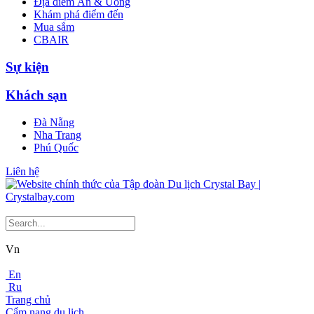
Địa điểm Ăn & Uống
Khám phá điểm đến
Mua sắm
CBAIR
Sự kiện
Khách sạn
Đà Nẵng
Nha Trang
Phú Quốc
Liên hệ
Vn
En
Ru
Trang chủ
Cẩm nang du lịch