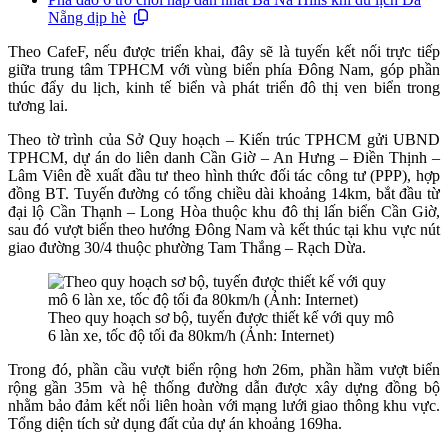
Nẵng dịp hè
Theo CafeF, nếu được triển khai, đây sẽ là tuyến kết nối trực tiếp
giữa trung tâm TPHCM với vùng biển phía Đông Nam, góp phần
thúc đẩy du lịch, kinh tế biển và phát triển đô thị ven biển trong
tương lai.
Theo tờ trình của Sở Quy hoạch – Kiến trúc TPHCM gửi UBND
TPHCM, dự án do liên danh Cần Giờ – An Hưng – Điền Thịnh –
Lâm Viên đề xuất đầu tư theo hình thức đối tác công tư (PPP), hợp
đồng BT. Tuyến đường có tổng chiều dài khoảng 14km, bắt đầu từ
đại lộ Cần Thạnh – Long Hòa thuộc khu đô thị lấn biển Cần Giờ,
sau đó vượt biển theo hướng Đông Nam và kết thúc tại khu vực nút
giao đường 30/4 thuộc phường Tam Thắng – Rạch Dừa.
Theo quy hoạch sơ bộ, tuyến được thiết kế với quy mô
6 làn xe, tốc độ tối đa 80km/h (Ảnh: Internet)
Trong đó, phần cầu vượt biển rộng hơn 26m, phần hầm vượt biển
rộng gần 35m và hệ thống đường dẫn được xây dựng đồng bộ
nhằm bảo đảm kết nối liên hoàn với mạng lưới giao thông khu vực.
Tổng diện tích sử dụng đất của dự án khoảng 169ha.