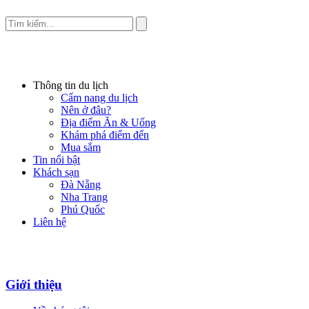
Thông tin du lịch
Cẩm nang du lịch
Nên ở đâu?
Địa điểm Ăn & Uống
Khám phá điểm đến
Mua sắm
Tin nổi bật
Khách sạn
Đà Nẵng
Nha Trang
Phú Quốc
Liên hệ
Giới thiệu