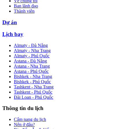
Về chúng tôi
Ban lãnh đạo
Thành viên
Dự án
Lịch bay
Almaty - Đà Nẵng
Almaty - Nha Trang
Almaty - Phú Quốc
Astana - Đà Nẵng
Astana - Nha Trang
Astana - Phú Quốc
Bishkek - Nha Trang
Bishkek - Phú Quốc
Tashkent - Nha Trang
Tashkent - Phú Quốc
Đài Loan - Phú Quốc
Thông tin du lịch
Cẩm nang du lịch
Nên ở đâu?