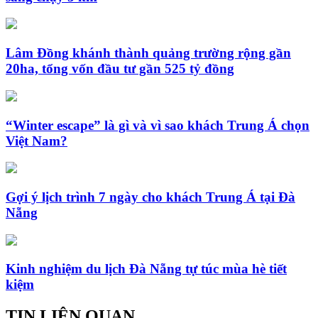
Lâm Đồng khánh thành quảng trường rộng gần
20ha, tổng vốn đầu tư gần 525 tỷ đồng
“Winter escape” là gì và vì sao khách Trung Á chọn
Việt Nam?
Gợi ý lịch trình 7 ngày cho khách Trung Á tại Đà
Nẵng
Kinh nghiệm du lịch Đà Nẵng tự túc mùa hè tiết
kiệm
TIN LIÊN QUAN