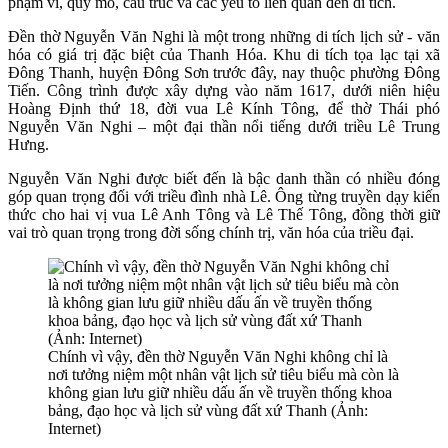
phạm vi, quy mô, cấu trúc và các yếu tố liên quan đến di tích.
Đền thờ Nguyễn Văn Nghi là một trong những di tích lịch sử - văn
hóa có giá trị đặc biệt của Thanh Hóa. Khu di tích tọa lạc tại xã
Đông Thanh, huyện Đông Sơn trước đây, nay thuộc phường Đông
Tiến. Công trình được xây dựng vào năm 1617, dưới niên hiệu
Hoàng Định thứ 18, đời vua Lê Kính Tông, để thờ Thái phó
Nguyễn Văn Nghi – một đại thần nổi tiếng dưới triều Lê Trung
Hưng.
Nguyễn Văn Nghi được biết đến là bậc danh thần có nhiều đóng
góp quan trọng đối với triều đình nhà Lê. Ông từng truyền dạy kiến
thức cho hai vị vua Lê Anh Tông và Lê Thế Tông, đồng thời giữ
vai trò quan trọng trong đời sống chính trị, văn hóa của triều đại.
Chính vì vậy, đền thờ Nguyễn Văn Nghi không chỉ là
nơi tưởng niệm một nhân vật lịch sử tiêu biểu mà còn là
không gian lưu giữ nhiều dấu ấn về truyền thống khoa
bảng, đạo học và lịch sử vùng đất xứ Thanh (Ảnh:
Internet)