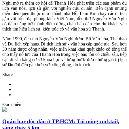
Nghi mở ra thêm cơ hội để Thanh Hóa phát triển các sản phẩm du
lịch văn hóa, lịch sử gắn với nghiên cứu di sản. Bên cạnh những
điểm đến quen thuộc như Thành nhà Hồ, Lam Kinh hay các di tích
gắn với triều đại phong kiến Việt Nam, đền thờ Nguyễn Văn Nghi
có tiềm năng trở thành điểm dừng chân hấp dẫn cho du khách yêu
thích tìm hiểu lịch sử, kiến trúc cổ và văn hóa xứ Thanh.
Năm 1990, đền thờ Nguyễn Văn Nghi được Bộ Văn hóa, Thể thao
và Du lịch xếp hạng Di tích lịch sử - văn hóa cấp quốc gia. Sau hơn
30 năm được công nhận, việc triển khai khai quật khảo cổ tổng thể
cho thấy nỗ lực của Thanh Hóa trong việc bảo tồn có chiều sâu, tiếp
cận di sản bằng cơ sở khoa học và từng bước đưa những giá trị lịch
sử lâu đời đến gần hơn với cộng đồng, du khách.
Share
Đọc nhiều
Quán bar độc đáo ở TP.HCM: Tối uống cocktail,
sáng chạy 5 km