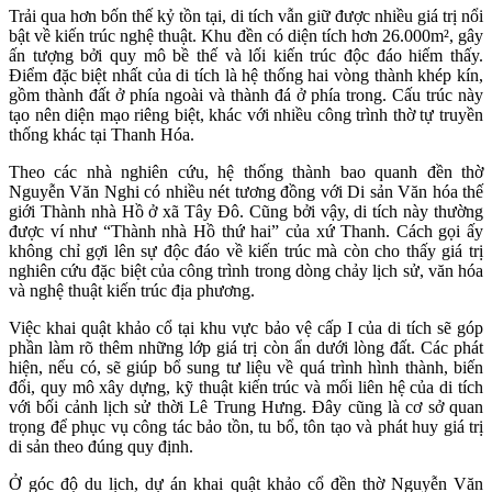
Trải qua hơn bốn thế kỷ tồn tại, di tích vẫn giữ được nhiều giá trị nổi
bật về kiến trúc nghệ thuật. Khu đền có diện tích hơn 26.000m², gây
ấn tượng bởi quy mô bề thế và lối kiến trúc độc đáo hiếm thấy.
Điểm đặc biệt nhất của di tích là hệ thống hai vòng thành khép kín,
gồm thành đất ở phía ngoài và thành đá ở phía trong. Cấu trúc này
tạo nên diện mạo riêng biệt, khác với nhiều công trình thờ tự truyền
thống khác tại Thanh Hóa.
Theo các nhà nghiên cứu, hệ thống thành bao quanh đền thờ
Nguyễn Văn Nghi có nhiều nét tương đồng với Di sản Văn hóa thế
giới Thành nhà Hồ ở xã Tây Đô. Cũng bởi vậy, di tích này thường
được ví như “Thành nhà Hồ thứ hai” của xứ Thanh. Cách gọi ấy
không chỉ gợi lên sự độc đáo về kiến trúc mà còn cho thấy giá trị
nghiên cứu đặc biệt của công trình trong dòng chảy lịch sử, văn hóa
và nghệ thuật kiến trúc địa phương.
Việc khai quật khảo cổ tại khu vực bảo vệ cấp I của di tích sẽ góp
phần làm rõ thêm những lớp giá trị còn ẩn dưới lòng đất. Các phát
hiện, nếu có, sẽ giúp bổ sung tư liệu về quá trình hình thành, biến
đổi, quy mô xây dựng, kỹ thuật kiến trúc và mối liên hệ của di tích
với bối cảnh lịch sử thời Lê Trung Hưng. Đây cũng là cơ sở quan
trọng để phục vụ công tác bảo tồn, tu bổ, tôn tạo và phát huy giá trị
di sản theo đúng quy định.
Ở góc độ du lịch, dự án khai quật khảo cổ đền thờ Nguyễn Văn