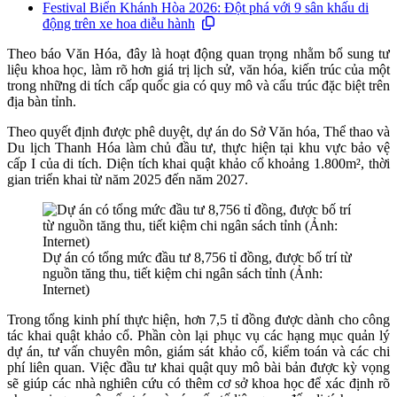
Festival Biển Khánh Hòa 2026: Đột phá với 9 sân khấu di
động trên xe hoa diễu hành
Theo báo Văn Hóa, đây là hoạt động quan trọng nhằm bổ sung tư
liệu khoa học, làm rõ hơn giá trị lịch sử, văn hóa, kiến trúc của một
trong những di tích cấp quốc gia có quy mô và cấu trúc đặc biệt trên
địa bàn tỉnh.
Theo quyết định được phê duyệt, dự án do Sở Văn hóa, Thể thao và
Du lịch Thanh Hóa làm chủ đầu tư, thực hiện tại khu vực bảo vệ
cấp I của di tích. Diện tích khai quật khảo cổ khoảng 1.800m², thời
gian triển khai từ năm 2025 đến năm 2027.
Dự án có tổng mức đầu tư 8,756 tỉ đồng, được bố trí từ
nguồn tăng thu, tiết kiệm chi ngân sách tỉnh (Ảnh:
Internet)
Trong tổng kinh phí thực hiện, hơn 7,5 tỉ đồng được dành cho công
tác khai quật khảo cổ. Phần còn lại phục vụ các hạng mục quản lý
dự án, tư vấn chuyên môn, giám sát khảo cổ, kiểm toán và các chi
phí liên quan. Việc đầu tư khai quật quy mô bài bản được kỳ vọng
sẽ giúp các nhà nghiên cứu có thêm cơ sở khoa học để xác định rõ