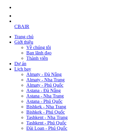
CBAIR
Trang chủ
Giới thiệu
Về chúng tôi
Ban lãnh đạo
Thành viên
Dự án
Lịch bay
Almaty - Đà Nẵng
Almaty - Nha Trang
Almaty - Phú Quốc
Astana - Đà Nẵng
Astana - Nha Trang
Astana - Phú Quốc
Bishkek - Nha Trang
Bishkek - Phú Quốc
Tashkent - Nha Trang
Tashkent - Phú Quốc
Đài Loan - Phú Quốc