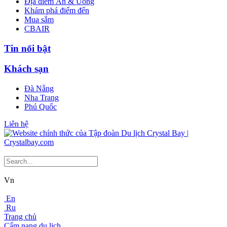
Địa điểm Ăn & Uống
Khám phá điểm đến
Mua sắm
CBAIR
Tin nổi bật
Khách sạn
Đà Nẵng
Nha Trang
Phú Quốc
Liên hệ
Vn
En
Ru
Trang chủ
Cẩm nang du lịch