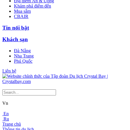
Địa điểm Ăn & Uống
Khám phá điểm đến
Mua sắm
CBAIR
Tin nổi bật
Khách sạn
Đà Nẵng
Nha Trang
Phú Quốc
Liên hệ
Vn
En
Ru
Trang chủ
Thông tin du lịch