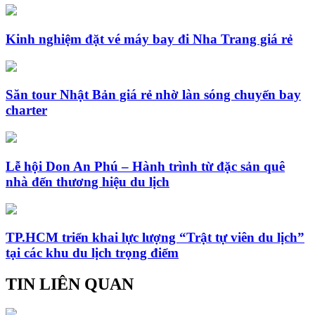
Kinh nghiệm đặt vé máy bay đi Nha Trang giá rẻ
Săn tour Nhật Bản giá rẻ nhờ làn sóng chuyến bay
charter
Lễ hội Don An Phú – Hành trình từ đặc sản quê
nhà đến thương hiệu du lịch
TP.HCM triển khai lực lượng “Trật tự viên du lịch”
tại các khu du lịch trọng điểm
TIN LIÊN QUAN