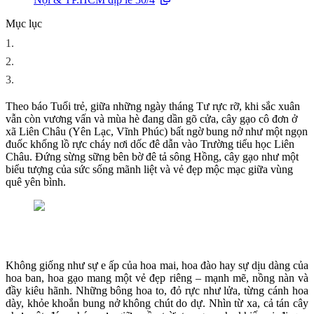
Mục lục
1.
2.
3.
Theo báo Tuổi trẻ, giữa những ngày tháng Tư rực rỡ, khi sắc xuân
vẫn còn vương vấn và mùa hè đang dần gõ cửa, cây gạo cô đơn ở
xã Liên Châu (Yên Lạc, Vĩnh Phúc) bất ngờ bung nở như một ngọn
đuốc khổng lồ rực cháy nơi dốc đê dẫn vào Trường tiểu học Liên
Châu. Đứng sừng sững bên bờ đê tả sông Hồng, cây gạo như một
biểu tượng của sức sống mãnh liệt và vẻ đẹp mộc mạc giữa vùng
quê yên bình.
Không giống như sự e ấp của hoa mai, hoa đào hay sự dịu dàng của
hoa ban, hoa gạo mang một vẻ đẹp riêng – mạnh mẽ, nồng nàn và
đầy kiêu hãnh. Những bông hoa to, đỏ rực như lửa, từng cánh hoa
dày, khỏe khoắn bung nở không chút do dự. Nhìn từ xa, cả tán cây