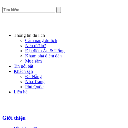
Thông tin du lịch
Cẩm nang du lịch
Nên ở đâu?
Địa điểm Ăn & Uống
Khám phá điểm đến
Mua sắm
Tin nổi bật
Khách sạn
Đà Nẵng
Nha Trang
Phú Quốc
Liên hệ
Giới thiệu