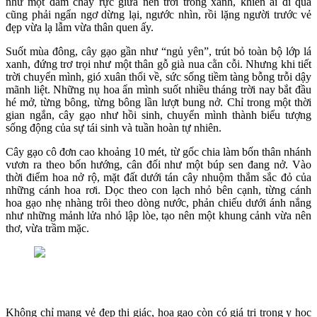
như một đám cháy rực giữa nền trời trong xanh, khiến ai đi qua
cũng phải ngẩn ngơ dừng lại, ngước nhìn, rồi lặng người trước vẻ
đẹp vừa lạ lẫm vừa thân quen ấy.
Suốt mùa đông, cây gạo gần như “ngủ yên”, trút bỏ toàn bộ lớp lá
xanh, đứng trơ trọi như một thân gỗ già nua cằn cỗi. Nhưng khi tiết
trời chuyển mình, gió xuân thổi về, sức sống tiềm tàng bỗng trỗi dậy
mãnh liệt. Những nụ hoa ẩn mình suốt nhiều tháng trời nay bắt đầu
hé mở, từng bông, từng bông lần lượt bung nở. Chỉ trong một thời
gian ngắn, cây gạo như hồi sinh, chuyển mình thành biểu tượng
sống động của sự tái sinh và tuần hoàn tự nhiên.
Cây gạo cô đơn cao khoảng 10 mét, từ gốc chia làm bốn thân nhánh
vươn ra theo bốn hướng, cân đối như một búp sen đang nở. Vào
thời điểm hoa nở rộ, mặt đất dưới tán cây nhuộm thắm sắc đỏ của
những cánh hoa rơi. Dọc theo con lạch nhỏ bên cạnh, từng cánh
hoa gạo nhẹ nhàng trôi theo dòng nước, phản chiếu dưới ánh nắng
như những mảnh lửa nhỏ lập lòe, tạo nên một khung cảnh vừa nên
thơ, vừa trầm mặc.
Không chỉ mang vẻ đẹp thị giác, hoa gạo còn có giá trị trong y học