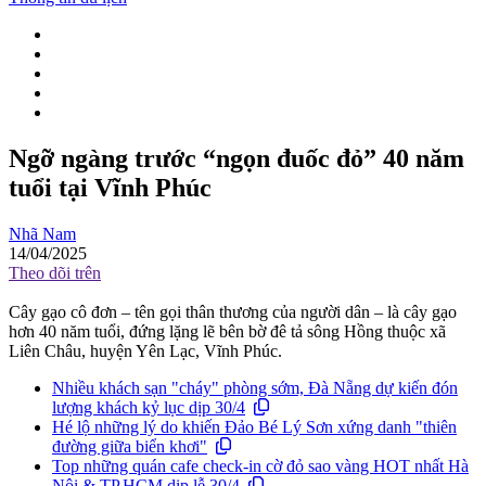
Ngỡ ngàng trước “ngọn đuốc đỏ” 40 năm
tuổi tại Vĩnh Phúc
Nhã Nam
14/04/2025
Theo dõi trên
Cây gạo cô đơn – tên gọi thân thương của người dân – là cây gạo
hơn 40 năm tuổi, đứng lặng lẽ bên bờ đê tả sông Hồng thuộc xã
Liên Châu, huyện Yên Lạc, Vĩnh Phúc.
Nhiều khách sạn "cháy" phòng sớm, Đà Nẵng dự kiến đón
lượng khách kỷ lục dịp 30/4
Hé lộ những lý do khiến Đảo Bé Lý Sơn xứng danh "thiên
đường giữa biển khơi"
Top những quán cafe check-in cờ đỏ sao vàng HOT nhất Hà
Nội & TP.HCM dịp lễ 30/4