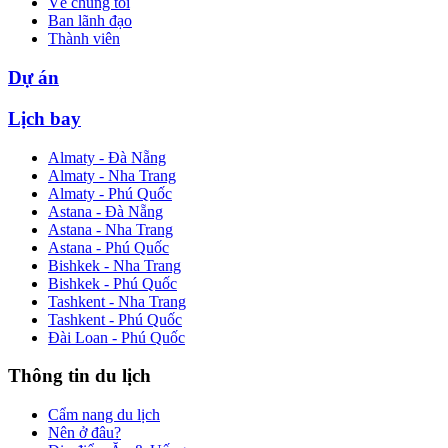
Về chúng tôi
Ban lãnh đạo
Thành viên
Dự án
Lịch bay
Almaty - Đà Nẵng
Almaty - Nha Trang
Almaty - Phú Quốc
Astana - Đà Nẵng
Astana - Nha Trang
Astana - Phú Quốc
Bishkek - Nha Trang
Bishkek - Phú Quốc
Tashkent - Nha Trang
Tashkent - Phú Quốc
Đài Loan - Phú Quốc
Thông tin du lịch
Cẩm nang du lịch
Nên ở đâu?