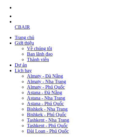
CBAIR
Trang chủ
Giới thiệu
Về chúng tôi
Ban lãnh đạo
Thành viên
Dự án
Lịch bay
Almaty - Đà Nẵng
Almaty - Nha Trang
Almaty - Phú Quốc
Astana - Đà Nẵng
Astana - Nha Trang
Astana - Phú Quốc
Bishkek - Nha Trang
Bishkek - Phú Quốc
Tashkent - Nha Trang
Tashkent - Phú Quốc
Đài Loan - Phú Quốc