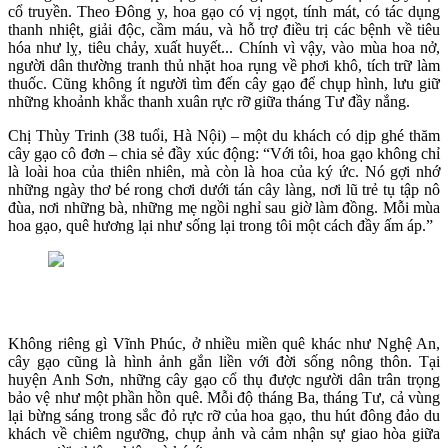
cổ truyền. Theo Đông y, hoa gạo có vị ngọt, tính mát, có tác dụng
thanh nhiệt, giải độc, cầm máu, và hỗ trợ điều trị các bệnh về tiêu
hóa như lỵ, tiêu chảy, xuất huyết... Chính vì vậy, vào mùa hoa nở,
người dân thường tranh thủ nhặt hoa rụng về phơi khô, tích trữ làm
thuốc. Cũng không ít người tìm đến cây gạo để chụp hình, lưu giữ
những khoảnh khắc thanh xuân rực rỡ giữa tháng Tư đầy nắng.
Chị Thùy Trinh (38 tuổi, Hà Nội) – một du khách có dịp ghé thăm
cây gạo cô đơn – chia sẻ đầy xúc động: “Với tôi, hoa gạo không chỉ
là loài hoa của thiên nhiên, mà còn là hoa của ký ức. Nó gợi nhớ
những ngày thơ bé rong chơi dưới tán cây làng, nơi lũ trẻ tụ tập nô
đùa, nơi những bà, những mẹ ngồi nghỉ sau giờ làm đồng. Mỗi mùa
hoa gạo, quê hương lại như sống lại trong tôi một cách đầy ấm áp.”
Không riêng gì Vĩnh Phúc, ở nhiều miền quê khác như Nghệ An,
cây gạo cũng là hình ảnh gắn liền với đời sống nông thôn. Tại
huyện Anh Sơn, những cây gạo cổ thụ được người dân trân trọng
bảo vệ như một phần hồn quê. Mỗi độ tháng Ba, tháng Tư, cả vùng
lại bừng sáng trong sắc đỏ rực rỡ của hoa gạo, thu hút đông đảo du
khách về chiêm ngưỡng, chụp ảnh và cảm nhận sự giao hòa giữa