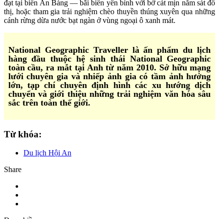
đạt tại biển An Bàng — bãi biển yên bình với bờ cát mịn nằm sát đô
thị, hoặc tham gia trải nghiệm chèo thuyền thúng xuyên qua những
cánh rừng dừa nước bạt ngàn ở vùng ngoại ô xanh mát.
National Geographic Traveller là ấn phẩm du lịch
hàng đầu thuộc hệ sinh thái National Geographic
toàn cầu, ra mắt tại Anh từ năm 2010. Sở hữu mạng
lưới chuyên gia và nhiếp ảnh gia có tầm ảnh hưởng
lớn, tạp chí chuyên định hình các xu hướng dịch
chuyển và giới thiệu những trải nghiệm văn hóa sâu
sắc trên toàn thế giới.
Từ khóa:
Du lịch Hội An
Share