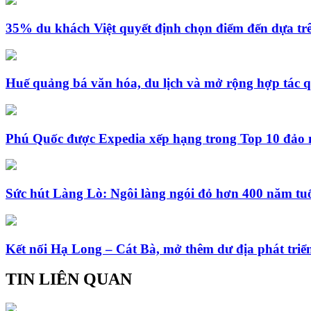
35% du khách Việt quyết định chọn điểm đến dựa trê
Huế quảng bá văn hóa, du lịch và mở rộng hợp tác q
Phú Quốc được Expedia xếp hạng trong Top 10 đảo
Sức hút Làng Lò: Ngôi làng ngói đỏ hơn 400 năm tuổi
Kết nối Hạ Long – Cát Bà, mở thêm dư địa phát triển
TIN LIÊN QUAN