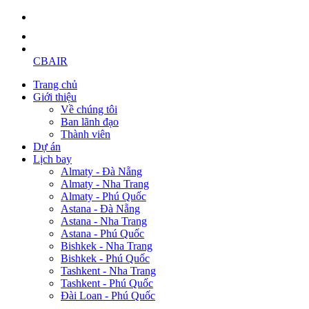
CBAIR
Trang chủ
Giới thiệu
Về chúng tôi
Ban lãnh đạo
Thành viên
Dự án
Lịch bay
Almaty - Đà Nẵng
Almaty - Nha Trang
Almaty - Phú Quốc
Astana - Đà Nẵng
Astana - Nha Trang
Astana - Phú Quốc
Bishkek - Nha Trang
Bishkek - Phú Quốc
Tashkent - Nha Trang
Tashkent - Phú Quốc
Đài Loan - Phú Quốc