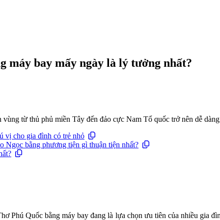
g máy bay mấy ngày là lý tưởng nhất?
n vùng từ thủ phủ miền Tây đến đảo cực Nam Tổ quốc trở nên dễ dàng 
 vị cho gia đình có trẻ nhỏ
 Ngọc bằng phương tiện gì thuận tiện nhất?
hất?
 Thơ Phú Quốc bằng máy bay đang là lựa chọn ưu tiên của nhiều gia đì