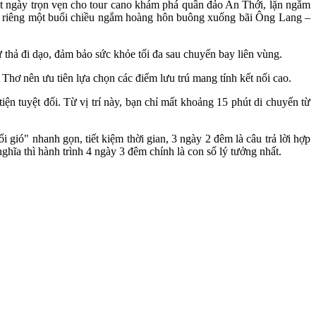
một ngày trọn vẹn cho tour cano khám phá quần đảo An Thới, lặn ngắm
h riêng một buổi chiều ngắm hoàng hôn buông xuống bãi Ông Lang –
hư thả đi dạo, đảm bảo sức khỏe tối đa sau chuyến bay liên vùng.
 Thơ nên ưu tiên lựa chọn các điểm lưu trú mang tính kết nối cao.
 tuyệt đối. Từ vị trí này, bạn chỉ mất khoảng 15 phút di chuyển từ
ó" nhanh gọn, tiết kiệm thời gian, 3 ngày 2 đêm là câu trả lời hợp
ĩa thì hành trình 4 ngày 3 đêm chính là con số lý tưởng nhất.