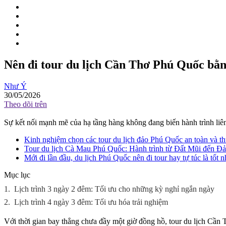
Nên đi tour du lịch Cần Thơ Phú Quốc bằn
Như Ý
30/05/2026
Theo dõi trên
Sự kết nối mạnh mẽ của hạ tầng hàng không đang biến hành trình liê
Kinh nghiệm chọn các tour du lịch đảo Phú Quốc an toàn và thú
Tour du lịch Cà Mau Phú Quốc: Hành trình từ Đất Mũi đến Đảo
Mới đi lần đầu, du lịch Phú Quốc nên đi tour hay tự túc là tốt n
Mục lục
1.
Lịch trình 3 ngày 2 đêm: Tối ưu cho những kỳ nghỉ ngắn ngày
2.
Lịch trình 4 ngày 3 đêm: Tối ưu hóa trải nghiệm
Với thời gian bay thẳng chưa đầy một giờ đồng hồ, tour du lịch Cần