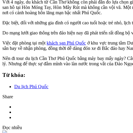
Với 4 ngày, du khách từ Cần Thơ không còn phải đắn đo lựa chọn giữ
san hô tại Hòn Móng Tay, Hòn Mây Rút mà không cần vội vã. Một n
nơi có cảnh hoàng hôn lãng mạn bậc nhất Phú Quốc.
Đặc biệt, đối với những gia đình có người cao tuổi hoặc trẻ nhỏ, lịch 
Do mạng lưới giao thông trên đảo hiện nay đã phát triển rất đồng bộ 
Việc đặt phòng tại một
khách sạn Phú Quốc
ở khu vực trung tâm Dươ
sân bay về nhận phòng, đồng thời dễ dàng đón xe đi Bắc đảo hay Nam 
Nên đi tour du lịch Cần Thơ Phú Quốc bằng máy bay mấy ngày? Câu t
lý. Nhưng để thực sự đắm mình vào làn nước trong vắt của Đảo Ngọc,
Từ khóa:
Du lịch Phú Quốc
Share
Đọc nhiều