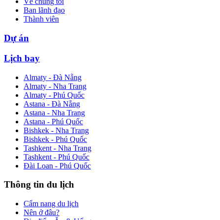
Về chúng tôi
Ban lãnh đạo
Thành viên
Dự án
Lịch bay
Almaty - Đà Nẵng
Almaty - Nha Trang
Almaty - Phú Quốc
Astana - Đà Nẵng
Astana - Nha Trang
Astana - Phú Quốc
Bishkek - Nha Trang
Bishkek - Phú Quốc
Tashkent - Nha Trang
Tashkent - Phú Quốc
Đài Loan - Phú Quốc
Thông tin du lịch
Cẩm nang du lịch
Nên ở đâu?