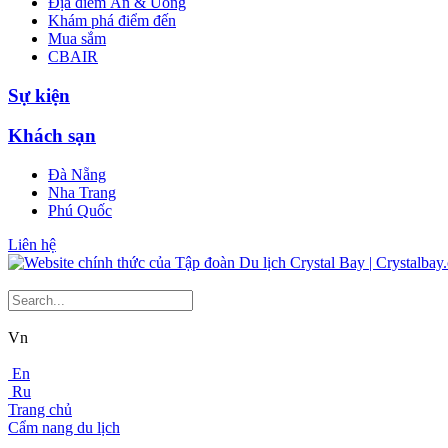
Địa điểm Ăn & Uống
Khám phá điểm đến
Mua sắm
CBAIR
Sự kiện
Khách sạn
Đà Nẵng
Nha Trang
Phú Quốc
Liên hệ
Vn
En
Ru
Trang chủ
Cẩm nang du lịch