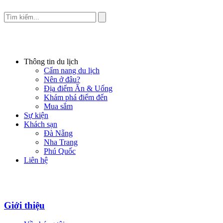
Thông tin du lịch
Cẩm nang du lịch
Nên ở đâu?
Địa điểm Ăn & Uống
Khám phá điểm đến
Mua sắm
Sự kiện
Khách sạn
Đà Nẵng
Nha Trang
Phú Quốc
Liên hệ
Giới thiệu