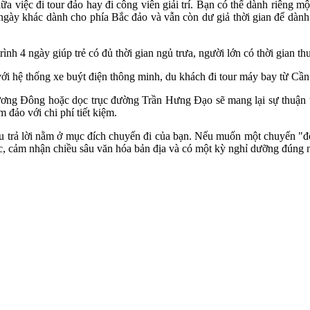
a việc đi tour đảo hay đi công viên giải trí. Bạn có thể dành riêng 
gày khác dành cho phía Bắc đảo và vẫn còn dư giả thời gian để dàn
trình 4 ngày giúp trẻ có đủ thời gian ngủ trưa, người lớn có thời gian t
với hệ thống xe buýt điện thông minh, du khách đi tour máy bay từ Cần
ng Đông hoặc dọc trục đường Trần Hưng Đạo sẽ mang lại sự thuận tiện
đảo với chi phí tiết kiệm.
rả lời nằm ở mục đích chuyến đi của bạn. Nếu muốn một chuyến "đổi gi
 cảm nhận chiều sâu văn hóa bản địa và có một kỳ nghỉ dưỡng đúng ngh