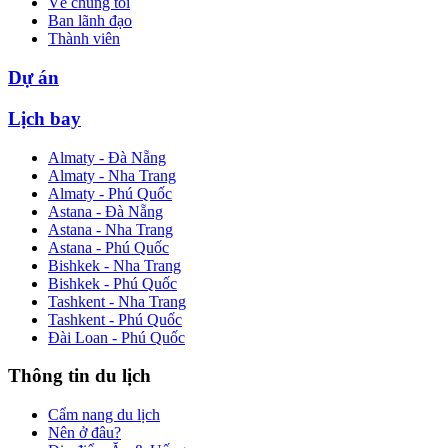
Về chúng tôi
Ban lãnh đạo
Thành viên
Dự án
Lịch bay
Almaty - Đà Nẵng
Almaty - Nha Trang
Almaty - Phú Quốc
Astana - Đà Nẵng
Astana - Nha Trang
Astana - Phú Quốc
Bishkek - Nha Trang
Bishkek - Phú Quốc
Tashkent - Nha Trang
Tashkent - Phú Quốc
Đài Loan - Phú Quốc
Thông tin du lịch
Cẩm nang du lịch
Nên ở đâu?