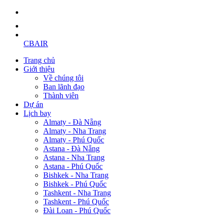
CBAIR
Trang chủ
Giới thiệu
Về chúng tôi
Ban lãnh đạo
Thành viên
Dự án
Lịch bay
Almaty - Đà Nẵng
Almaty - Nha Trang
Almaty - Phú Quốc
Astana - Đà Nẵng
Astana - Nha Trang
Astana - Phú Quốc
Bishkek - Nha Trang
Bishkek - Phú Quốc
Tashkent - Nha Trang
Tashkent - Phú Quốc
Đài Loan - Phú Quốc