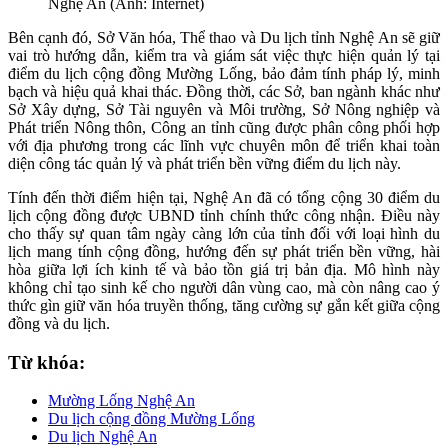
Nghệ An (Ảnh: Internet)
Bên cạnh đó, Sở Văn hóa, Thể thao và Du lịch tỉnh Nghệ An sẽ giữ
vai trò hướng dẫn, kiểm tra và giám sát việc thực hiện quản lý tại
điểm du lịch cộng đồng Mường Lống, bảo đảm tính pháp lý, minh
bạch và hiệu quả khai thác. Đồng thời, các Sở, ban ngành khác như
Sở Xây dựng, Sở Tài nguyên và Môi trường, Sở Nông nghiệp và
Phát triển Nông thôn, Công an tỉnh cũng được phân công phối hợp
với địa phương trong các lĩnh vực chuyên môn để triển khai toàn
diện công tác quản lý và phát triển bền vững điểm du lịch này.
Tính đến thời điểm hiện tại, Nghệ An đã có tổng cộng 30 điểm du
lịch cộng đồng được UBND tỉnh chính thức công nhận. Điều này
cho thấy sự quan tâm ngày càng lớn của tỉnh đối với loại hình du
lịch mang tính cộng đồng, hướng đến sự phát triển bền vững, hài
hòa giữa lợi ích kinh tế và bảo tồn giá trị bản địa. Mô hình này
không chỉ tạo sinh kế cho người dân vùng cao, mà còn nâng cao ý
thức gìn giữ văn hóa truyền thống, tăng cường sự gắn kết giữa cộng
đồng và du lịch.
Từ khóa:
Mường Lống Nghệ An
Du lịch cộng đồng Mường Lống
Du lịch Nghệ An