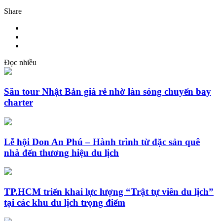
Share
Đọc nhiều
Săn tour Nhật Bản giá rẻ nhờ làn sóng chuyến bay
charter
Lễ hội Don An Phú – Hành trình từ đặc sản quê
nhà đến thương hiệu du lịch
TP.HCM triển khai lực lượng “Trật tự viên du lịch”
tại các khu du lịch trọng điểm