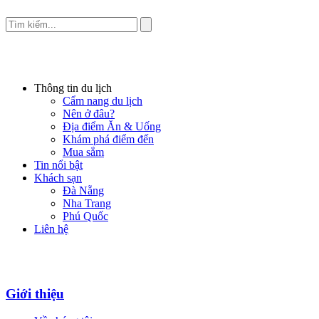
Thông tin du lịch
Cẩm nang du lịch
Nên ở đâu?
Địa điểm Ăn & Uống
Khám phá điểm đến
Mua sắm
Tin nổi bật
Khách sạn
Đà Nẵng
Nha Trang
Phú Quốc
Liên hệ
Giới thiệu