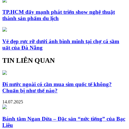
TP.HCM đẩy mạnh phát triển show nghệ thuật
thành sản phẩm du lịch
Vẻ đẹp rực rỡ dưới ánh bình minh tại chợ cá sầm
uất của Đà Nẵng
TIN LIÊN QUAN
Đi nước ngoài có cần mua sim quốc tế không?
Chuẩn bị như thế nào?
14.07.2025
Bánh tằm Ngan Dừa – Đặc sản “nức tiếng” của Bạc
Liêu