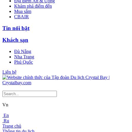
Địa điểm Ăn & Uống
Khám phá điểm đến
Mua sắm
CBAIR
Tin nổi bật
Khách sạn
Đà Nẵng
Nha Trang
Phú Quốc
Liên hệ
Vn
En
Ru
Trang chủ
Thông tin du lịch